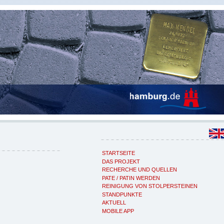
STARTSEITE
DAS PROJEKT
RECHERCHE UND QUELLEN
PATE / PATIN WERDEN
REINIGUNG VON STOLPERSTEINEN
STANDPUNKTE
AKTUELL
MOBILE APP