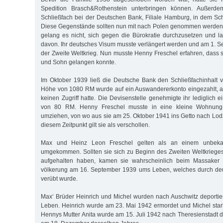
Spedition Brasch&Rothenstein unterbringen können. Außerdem
Schließfach bei der Deutschen Bank, Filiale Hamburg, in dem S
Diese Gegenstände sollten nun mit nach Polen genommen werden
gelang es nicht, sich gegen die Bürokratie durchzusetzen und lan
davon. Ihr deutsches Visum musste verlängert werden und am 1.
der Zweite Weltkrieg. Nun musste Henny Freschel erfahren, dass 
und Sohn gelangen konnte.
Im Oktober 1939 ließ die Deutsche Bank den Schließfachinhalt v
Höhe von 1080 RM wurde auf ein Auswandererkonto eingezahlt, a
keinen Zugriff hatte. Die Devisenstelle genehmigte ihr lediglich
von 80 RM. Henny Freschel musste in eine kleine Wohnung 
umziehen, von wo aus sie am 25. Oktober 1941 ins Getto nach Lodz
diesem Zeitpunkt gilt sie als verschollen.
Max und Heinz Leon Freschel gelten als an einem unbekann
umgekommen. Sollten sie sich zu Beginn des Zweiten Welt­krie­ges
aufgehalten ha­ben, kamen sie wahrscheinlich beim Mas­sa­ker
völkerung am 16. Sep­tember 1939 ums Leben, welches durch deu
verübt wurde.
Max‘ Brüder Heinrich und Michel wurden nach Auschwitz deporti
Leben. Heinrich wurde am 23. Mai 1942 ermordet und Michel sta
Hennys Mut­ter Anita wurde am 15. Juli 1942 nach There­sien­stadt d