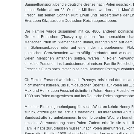
Sam­meltransport über die deutsche Grenze nach Polen geschickt. F
dieses Schicksal am 28. Oktober. Mit ihnen wurden auch Max’ äl
Freschl mit seinen Söhnen Kurt, Erwin und Herbert sowie der 
Eva, Leon Kitz, aus dem Deutschen Reich abgeschoben.
Die Familie wurde zusammen mit ca. 4800 anderen polnisch
Grenzort Bentschen (Zbaszyn) getrieben. Dort herrschten cha
Menschen irrten im Niemandsland umher, drängten sich auf dem
im Stationsgebäude oder auf einem der nahegelegenen Plät
polnischen Grenzbeamten wa­ren völlig überfordert und wussten 
vielen Menschen anfangen sollten. Waren in Polen Verwandt
einzelne Personen ins Landesinnere einreisen. Familie Freschel 
Freschels Eltern noch immer in seinem Heimatort Przemysl wohnte
Ob Familie Freschel wirklich nach Przemysl reiste und dort zusam
nicht mehr feststellen. Bis zum deutschen Überfall auf Polen am 1
Max und Heinz Leon Freschel definitiv in Polen. Henny Freschel 
1939 aus Polen ausgewiesen und ins Deutsche Reich abgeschobe
Mit einer Einreisegenehmigung für sechs Wochen kehrte Henny 
zu­rück, offiziell galt sie jetzt als staatenlos. Bei ihrer Mutter Anit
Bun­des­straße 35 unterkommen. In den folgenden Wochen bemüht
um eine Auswanderung nach Polen. Zudem erhoffte sie sich, i
Familie hatte zu­rücklassen müssen, nach Polen überführen zu kön
Bevor die Familie 1938 abgeschoben worden war, hatte sie i