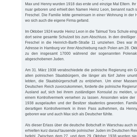
Max und Henny wurden 1918 das erste und einzige Mal Eltern. Ih
nuar geboren und erhielt den Namen Heinz Leon, benannt nach 
Fre­schel. Die Familie lebte gemeinsam in einer Wohnung in der
wo sich auch die eigene Firma gefand.
Im Oktober 1924 wurde Heinz Leon in die Talmud Tora Schule eing
dort seine gesamte Schulzeit bis zum Abschluss. In den dreißiger
Fre­schel in die Heinrich-Barth-Straße 11 umziehen. Dies war 
Adresse in Hamburg vor ihrer Abschiebung nach Polen am 28. Okt
zu den insge­samt 17000 während der sogenannten Polenakt
abgeschobenen Juden.
Am 31. März 1938 verabschiedete die polnische Regierung ein G
allen pol­nischen Staatsbürgern, die länger als fünf Jahre unu
lebten, die Staats­­bürgerschaft zu entziehen. Um einer Mas
Deutschen Reich zu­vor­zukommen, forderte die polnische Regierun
Ausland auf, sich bei ihrem zuständigen Konsulat zu melden, u
einem Kontrollvermerk versehen zu lassen. Ansonsten wäre der
1938 ausgelaufen und der Besitzer staa­­tenlos geworden. Famili
derartigen Kontrollvermerk in ihren Pass auf­neh­men, da Hen
geboren war und auch Max sich als Deutscher fühlte.
Als dieser Erlass über die deutsche Botschaft in Warschau auch i
er­hiel­ten kurz darauf tausende polnischer Juden im Deutschen R
be­fehl. Zwischen dem 27. und dem 29. Oktober 1938 wurden sie