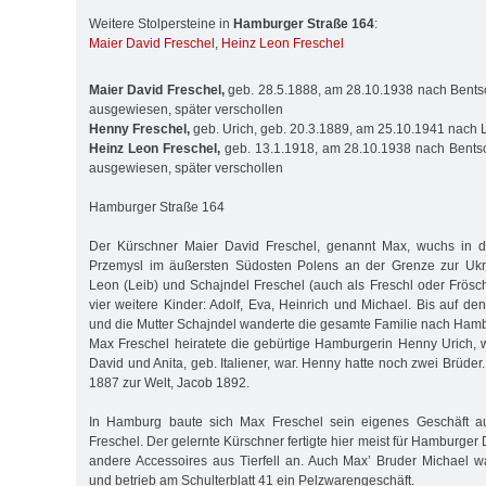
Weitere Stolpersteine in
Hamburger Straße 164
:
Maier David Freschel
,
Heinz Leon Freschel
Maier David Freschel,
geb. 28.5.1888, am 28.10.1938 nach Bents
ausgewiesen, später verschollen
Henny Freschel,
geb. Urich, geb. 20.3.1889, am 25.10.1941 nach L
Heinz Leon Freschel,
geb. 13.1.1918, am 28.10.1938 nach Bentsc
ausgewiesen, später verschollen
Hamburger Straße 164
Der Kürschner Maier David Freschel, genannt Max, wuchs in d
Przemysl im äußersten Südosten Polens an der Grenze zur Ukra
Leon (Leib) und Schajndel Freschel (auch als Freschl oder Frösch
vier weitere Kinder: Adolf, Eva, Heinrich und Michael. Bis auf de
und die Mutter Schajn­del wanderte die gesamte Familie nach Ham
Max Freschel heiratete die gebürtige Hamburgerin Henny Urich, 
David und Anita, geb. Italiener, war. Henny hatte noch zwei Brüd
1887 zur Welt, Jacob 1892.
In Hamburg baute sich Max Freschel sein eigenes Geschäft auf
Freschel. Der gelernte Kürschner fertigte hier meist für Hamburg
andere Acces­soires aus Tierfell an. Auch Max’ Bruder Michael w
und betrieb am Schulterblatt 41 ein Pelzwarengeschäft.