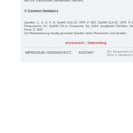
am 18. Dezember desselben Jahres.
© Carmen Smiatacz
Quellen: 1; 2; 4; 5; 8; StaHH 314-15, OFP, F 592; StaHH 314-15, OFP, R
Firmenarchiv, 21; StaHH 741-4, Fotoarchiv, Sa 1244; Jung­bluth/ Ohl-Hinz: St
Pauli, S. 92ff.
Zur Nummerierung häufig genutzter Quellen siehe Recherche und Quellen.
druckansicht
/
Seitenanfang
Der Stolperstein i
IMPRESSUM / DATENSCHUTZ
KONTAKT
Stein in Hamburg v