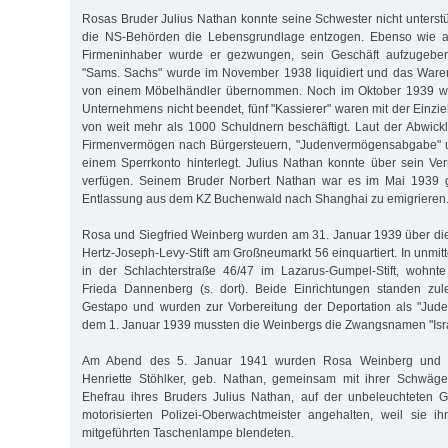
Rosas Bruder Julius Nathan konnte seine Schwester nicht unterst
die NS-Behörden die Lebensgrundlage entzogen. Ebenso wie al
Firmeninhaber wurde er gezwungen, sein Geschäft aufzugebe
"Sams. Sachs" wurde im November 1938 liquidiert und das Waren
von einem Möbelhändler übernommen. Noch im Oktober 1939 wa
Unternehmens nicht beendet, fünf "Kassierer" waren mit der Einz
von weit mehr als 1000 Schuldnern beschäftigt. Laut der Abwic
Firmenvermögen nach Bürgersteuern, "Judenvermögensabgabe" u
einem Sperrkonto hinterlegt. Julius Nathan konnte über sein Ve
verfügen. Seinem Bruder Norbert Nathan war es im Mai 1939 g
Entlassung aus dem KZ Buchenwald nach Shanghai zu emigrieren
Rosa und Siegfried Weinberg wurden am 31. Januar 1939 über di
Hertz-Joseph-Levy-Stift am Großneumarkt 56 einquartiert. In unmit
in der Schlachterstraße 46/47 im Lazarus-Gumpel-Stift, wohnte
Frieda Dannenberg (s. dort). Beide Einrichtungen standen zule
Gestapo und wurden zur Vorbereitung der Deportation als "Jude
dem 1. Januar 1939 mussten die Weinbergs die Zwangsnamen "Israe
Am Abend des 5. Januar 1941 wurden Rosa Weinberg und ih
Henriette Stöhlker, geb. Nathan, gemeinsam mit ihrer Schwäge
Ehefrau ihres Bruders Julius Nathan, auf der unbeleuchteten G
motorisierten Polizei-Oberwachtmeister angehalten, weil sie i
mitgeführten Taschenlampe blendeten.