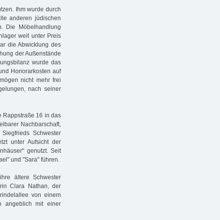
ützen. Ihm wurde durch
le anderen jüdischen
n. Die Möbelhandlung
lager weit unter Preis
r die Abwicklung des
iehung der Außenstände
klungsbilanz wurde das
nd Honorarkosten auf
rmögen nicht mehr frei
elungen, nach seiner
.
e Rappstraße 16 in das
telbarer Nachbarschaft,
 Siegfrieds Schwester
tzt unter Aufsicht der
nhäuser" genutzt. Seit
l" und "Sara" führen.
re ältere Schwester
rin Clara Nathan, der
rindelallee von einem
hn angeblich mit einer