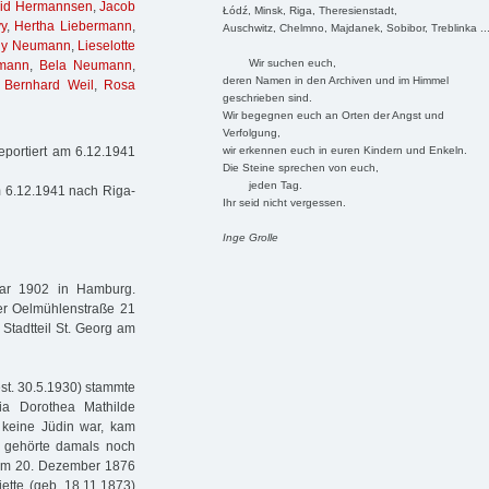
id Hermannsen
,
Jacob
Łódź, Minsk, Riga, Theresienstadt,
y
,
Hertha Liebermann
,
Auschwitz, Chelmno, Majdanek, Sobibor, Treblinka ..
ny Neumann
,
Lieselotte
Wir suchen euch,
mann
,
Bela Neumann
,
deren Namen in den Archiven und im Himmel
,
Bernhard Weil
,
Rosa
geschrieben sind.
Wir begegnen euch an Orten der Angst und
Verfolgung,
wir erkennen euch in euren Kindern und Enkeln.
eportiert am 6.12.1941
Die Steine sprechen von euch,
jeden Tag.
 6.12.1941 nach Riga-
Ihr seid nicht vergessen.
Inge Grolle
uar 1902 in Hamburg.
der Oelmühlenstraße 21
 Stadtteil St. Georg am
st. 30.5.1930) stammte
ia Dorothea Mathilde
e keine Jüdin war, kam
na gehörte damals noch
 am 20. Dezember 1876
iette (geb. 18.11.1873)