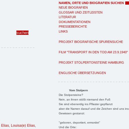
NAMEN, ORTE UND BIOGRAFIEN SUCHEN
NEUE BIOGRAFIEN
GLOSSAR UND ZEITLEISTEN
LITERATUR
DOKUMENTATIONEN
PRESSEBERICHTE
LINKS
PROJEKT BIOGRAFISCHE SPURENSUCHE
FILM "TRANSPORT IN DEN TOD AM 23.9.1940"
PROJEKT STOLPERTONSTEINE HAMBURG
ENGLISCHE ÜBERSETZUNGEN
Vom Stolpern
Die Stolpersteine?
Nein, an ihnen stößt niemand den Fuß
Sie sind ebenerdig ins Pflaster gepflanzt
aber die Namen darauf und die Zeichen sind uns ins
Gewissen gestanzt:
"geboren, deportiert, ermordet"
 Elias
,
Louisa(e) Elias
,
Und die Orte: