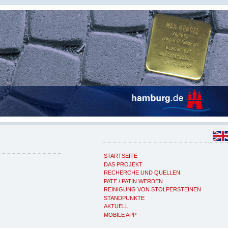
STARTSEITE
DAS PROJEKT
RECHERCHE UND QUELLEN
PATE / PATIN WERDEN
REINIGUNG VON STOLPERSTEINEN
STANDPUNKTE
AKTUELL
MOBILE APP