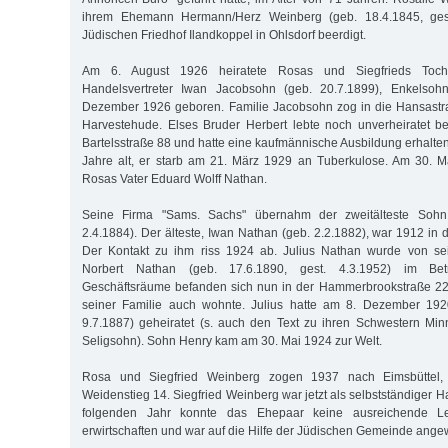
ihrem Ehemann Hermann/Herz Weinberg (geb. 18.4.1845, ges
Jüdischen Friedhof Ilandkoppel in Ohlsdorf beerdigt.
Am 6. August 1926 heiratete Rosas und Siegfrieds Toch
Handelsvertreter Iwan Jacobsohn (geb. 20.7.1899), Enkelso
Dezember 1926 geboren. Familie Jacobsohn zog in die Hansastra
Harvestehude. Elses Bruder Herbert lebte noch unverheiratet be
Bartelsstraße 88 und hatte eine kaufmännische Ausbildung erhalte
Jahre alt, er starb am 21. März 1929 an Tuberkulose. Am 30. M
Rosas Vater Eduard Wolff Nathan.
Seine Firma "Sams. Sachs" übernahm der zweitälteste Sohn
2.4.1884). Der älteste, Iwan Nathan (geb. 2.2.1882), war 1912 in
Der Kontakt zu ihm riss 1924 ab. Julius Nathan wurde von se
Norbert Nathan (geb. 17.6.1890, gest. 4.3.1952) im Betri
Geschäftsräume befanden sich nun in der Hammerbrookstraße 22,
seiner Familie auch wohnte. Julius hatte am 8. Dezember 192
9.7.1887) geheiratet (s. auch den Text zu ihren Schwestern Mi
Seligsohn). Sohn Henry kam am 30. Mai 1924 zur Welt.
Rosa und Siegfried Weinberg zogen 1937 nach Eimsbüttel, 
Weidenstieg 14. Siegfried Weinberg war jetzt als selbstständiger Ha
folgenden Jahr konnte das Ehepaar keine ausreichende L
erwirtschaften und war auf die Hilfe der Jüdischen Gemeinde ange