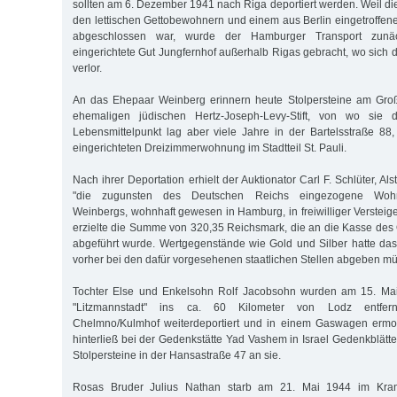
sollten am 6. Dezember 1941 nach Riga deportiert werden. Weil di
den lettischen Gettobewohnern und einem aus Berlin eingetroffene
abgeschlossen war, wurde der Hamburger Transport zunäch
eingerichtete Gut Jungfernhof außerhalb Rigas gebracht, wo sich 
verlor.
An das Ehepaar Weinberg erinnern heute Stolpersteine am Gro
ehemaligen jüdischen Hertz-Joseph-Levy-Stift, von wo sie de
Lebensmittelpunkt lag aber viele Jahre in der Bartelsstraße 88, 
eingerichteten Dreizimmerwohnung im Stadtteil St. Pauli.
Nach ihrer Deportation erhielt der Auktionator Carl F. Schlüter, Als
"die zugunsten des Deutschen Reichs eingezogene Wohnu
Weinbergs, wohnhaft gewesen in Hamburg, in freiwilliger Versteig
erzielte die Summe von 320,35 Reichsmark, die an die Kasse des
abgeführt wurde. Wertgegenstände wie Gold und Silber hatte da
vorher bei den dafür vorgesehenen staatlichen Stellen abgeben m
Tochter Else und Enkelsohn Rolf Jacobsohn wurden am 15. Ma
"Litzmannstadt" ins ca. 60 Kilometer von Lodz entfernt
Chelmno/Kulmhof weiterdeportiert und in einem Gaswagen ermo
hinterließ bei der Gedenkstätte Yad Vashem in Israel Gedenkblätt
Stolpersteine in der Hansastraße 47 an sie.
Rosas Bruder Julius Nathan starb am 21. Mai 1944 im Kran