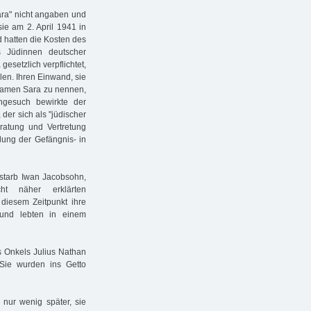
ra" nicht angaben und
ie am 2. April 1941 in
d hatten die Kosten des
s Jüdinnen deutscher
esetzlich verpflichtet,
llen. Ihren Einwand, sie
rnamen Sara zu nennen,
ngesuch bewirkte der
der sich als "jüdischer
ratung und Vertretung
ung der Gefängnis- in
rstarb Iwan Jacobsohn,
t näher erklärten
 diesem Zeitpunkt ihre
und lebten in einem
s Onkels Julius Nathan
 Sie wurden ins Getto
 nur wenig später, sie