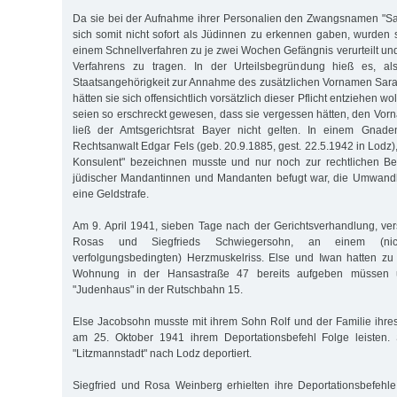
Da sie bei der Aufnahme ihrer Personalien den Zwangsnamen "Sa
sich somit nicht sofort als Jüdinnen zu erkennen gaben, wurden s
einem Schnellverfahren zu je zwei Wochen Gefängnis verurteilt un
Verfahrens zu tragen. In der Urteilsbegründung hieß es, al
Staatsangehörigkeit zur Annahme des zusätzlichen Vornamen Sara g
hätten sie sich offensichtlich vorsätzlich dieser Pflicht entziehen wo
seien so erschreckt gewesen, dass sie vergessen hätten, den Vo
ließ der Amtsgerichtsrat Bayer nicht gelten. In einem Gnade
Rechtsanwalt Edgar Fels (geb. 20.9.1885, gest. 22.5.1942 in Lodz), 
Konsulent" bezeichnen musste und nur noch zur rechtlichen Be
jüdischer Mandantinnen und Mandanten befugt war, die Umwandl
eine Geldstrafe.
Am 9. April 1941, sieben Tage nach der Gerichtsverhandlung, ve
Rosas und Siegfrieds Schwiegersohn, an einem (nich
verfolgungsbedingten) Herzmuskelriss. Else und Iwan hatten zu
Wohnung in der Hansastraße 47 bereits aufgeben müssen 
"Judenhaus" in der Rutschbahn 15.
Else Jacobsohn musste mit ihrem Sohn Rolf und der Familie ihre
am 25. Oktober 1941 ihrem Deportationsbefehl Folge leisten.
"Litzmannstadt" nach Lodz deportiert.
Siegfried und Rosa Weinberg erhielten ihre Deportationsbefehle