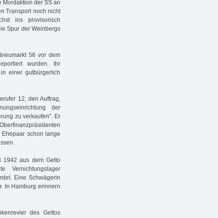
e Mordaktion der SS an
n Transport noch nicht
st ins provisorisch
die Spur der Weinbergs
ßneumarkt 56 vor dem
portiert wurden. Ihr
in einer gutbürgerlich
terufer 12, den Auftrag,
ngseinrichtung der
erung zu verkaufen". Er
 Oberfinanzpräsidenten
s Ehepaar schon lange
üssen.
i 1942 aus dem Getto
e Vernichtungslager
rdet. Eine Schwägerin
er. In Hamburg erinnern
kenrevier des Gettos