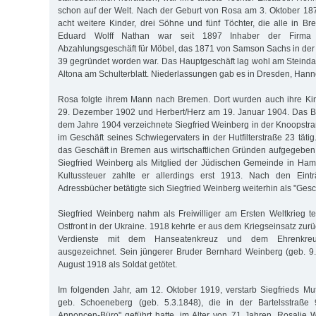
schon auf der Welt. Nach der Geburt von Rosa am 3. Oktober 187
acht weitere Kinder, drei Söhne und fünf Töchter, die alle in 
Eduard Wolff Nathan war seit 1897 Inhaber der Firma 
Abzahlungsgeschäft für Möbel, das 1871 von Samson Sachs in de
39 gegründet worden war. Das Hauptgeschäft lag wohl am Steinda
Altona am Schulterblatt. Niederlassungen gab es in Dresden, Han
Rosa folgte ihrem Mann nach Bremen. Dort wurden auch ihre Ki
29. Dezember 1902 und Herbert/Herz am 19. Januar 1904. Das 
dem Jahre 1904 verzeichnete Siegfried Weinberg in der Knoopstraß
im Geschäft seines Schwiegervaters in der Hutfilterstraße 23 tät
das Geschäft in Bremen aus wirtschaftlichen Gründen aufgegeben.
Siegfried Weinberg als Mitglied der Jüdischen Gemeinde in Hamb
Kultussteuer zahlte er allerdings erst 1913. Nach den Ein
Adressbücher betätigte sich Siegfried Weinberg weiterhin als "Gesch
Siegfried Weinberg nahm als Freiwilliger am Ersten Weltkrieg t
Ostfront in der Ukraine. 1918 kehrte er aus dem Kriegseinsatz zur
Verdienste mit dem Hanseatenkreuz und dem Ehrenkreu
ausgezeichnet. Sein jüngerer Bruder Bernhard Weinberg (geb. 9
August 1918 als Soldat getötet.
Im folgenden Jahr, am 12. Oktober 1919, verstarb Siegfrieds Mu
geb. Schoeneberg (geb. 5.3.1848), die in der Bartelsstraße 
Annoncen-Büro" geführt hatte, im Alter von 71 Jahren. Rosalie