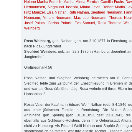
Helene Martha Fernich
,
Martha Minna Fernich
,
Camilla Fuchs
,
Dav
Hermannsen
,
Siegmund Josephi
,
Minna Levin
,
Robert Martin Lev
Fritz Mainzer
,
Elsa Nathan
,
Ruth Nathan
,
Siegfried Neumann
,
Fan
Neumann
,
Mirjam Neumann
,
Max Leo Neumann
,
Therese Neu
Josef Polack
,
Bertha Polack
,
Eva Samuel
,
Rosa Therese Weil
Weinberg
Rosa Weinberg,
geb. Nathan, geb. am 3.10.1877 in Flensburg, d
nach Riga-Jungfernhof
Siegfried Weinberg,
geb. am 22.8.1875 in Hamburg, deportiert am
Jungfernhof
Großneumarkt 56
Rosa Nathan und Siegfried Weinberg heirateten am 8. Febr
Siegfried lebte zum Zeitpunkt der Eheschließung in Bremen in 
und war als Geschäftsführer tätig. Rosa wohnte mit ihren Eltern im
Hansaplatz 2.
Rosas Vater, der Kaufmann Eduard Wolff Nathan (geb. 8.4.1846, ge
aus einer jüdischen Familie in Rendsburg. Die Mutter Soph
Antoinette, geb. Spöring (geb. 10.10.1853, gest. 23.3.1943), di
ebenfalls aus Schleswig-Holstein, denn ihre Geburtsstadt Alto
nicht zu Hamburg. Als Eduard Wolff Nathan und Sophie Spöring
standesamtlich heirateten, war ihre älteste Tochter Elisabeth Henr