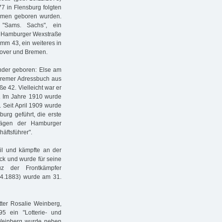
7 in Flensburg folgten
Bremen geboren wurden.
"Sams. Sachs", ein
r Hamburger Wexstraße
mm 43, ein weiteres in
nover und Bremen.
nder geboren: Else am
Bremer Adressbuch aus
e 42. Vielleicht war er
ig. Im Jahre 1910 wurde
 Seit April 1909 wurde
urg geführt, die erste
trägen der Hamburger
äftsführer".
eil und kämpfte an der
ück und wurde für seine
z der Frontkämpfer
.4.1883) wurde am 31.
tter Rosalie Weinberg,
95 ein "Lotterie- und
 Weinberg wurde neben