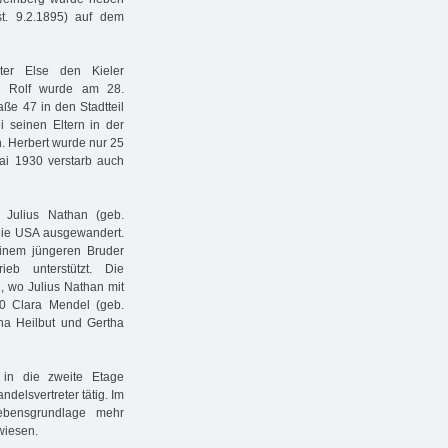
t. 9.2.1895) auf dem
ter Else den Kieler
hn Rolf wurde am 28.
ße 47 in den Stadtteil
i seinen Eltern in der
n. Herbert wurde nur 25
ai 1930 verstarb auch
 Julius Nathan (geb.
 die USA ausgewandert.
inem jüngeren Bruder
eb unterstützt. Die
 wo Julius Nathan mit
0 Clara Mendel (geb.
nna Heilbut und Gertha
in die zweite Etage
ndelsvertreter tätig. Im
ebensgrundlage mehr
wiesen.