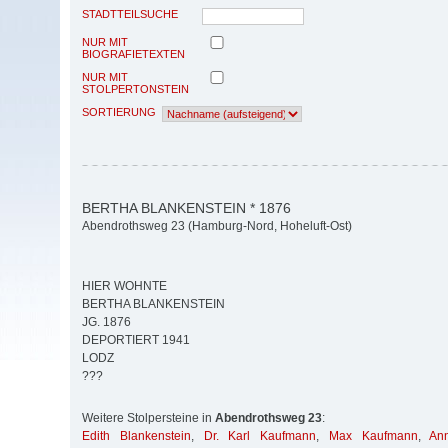
STADTTEILSUCHE
NUR MIT
BIOGRAFIETEXTEN
NUR MIT
STOLPERTONSTEIN
SORTIERUNG
BERTHA BLANKENSTEIN * 1876
Abendrothsweg 23 (Hamburg-Nord, Hoheluft-Ost)
HIER WOHNTE
BERTHA BLANKENSTEIN
JG. 1876
DEPORTIERT 1941
LODZ
???
Weitere Stolpersteine in
Abendrothsweg 23
:
Edith Blankenstein
,
Dr. Karl Kaufmann
,
Max Kaufmann
,
An