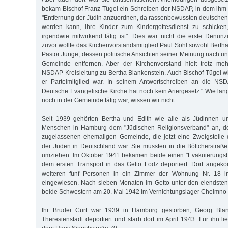
bekam Bischof Franz Tügel ein Schreiben der NSDAP, in dem ihm
"Entfernung der Jüdin anzuordnen, da rassenbewussten deutschen 
werden kann, ihre Kinder zum Kindergottesdienst zu schicken
irgendwie mitwirkend tätig ist". Dies war nicht die erste Denunz
zuvor wollte das Kirchenvorstandsmitglied Paul Söhl sowohl Berth
Pastor Junge, dessen politische Ansichten seiner Meinung nach un
Gemeinde entfernen. Aber der Kirchenvorstand hielt trotz me
NSDAP-Kreisleitung zu Bertha Blankenstein. Auch Bischof Tügel wi
er Parteimitglied war. In seinem Antwortschreiben an die NSD
Deutsche Evangelische Kirche hat noch kein Ariergesetz." Wie lan
noch in der Gemeinde tätig war, wissen wir nicht.
Seit 1939 gehörten Bertha und Edith wie alle als Jüdinnen u
Menschen in Hamburg dem "Jüdischen Religionsverband" an, de
zugelassenen ehemaligen Gemeinde, die jetzt eine Zweigstelle 
der Juden in Deutschland war. Sie mussten in die Böttcherstraße
umziehen. Im Oktober 1941 bekamen beide einen "Evakuierungsb
dem ersten Transport in das Getto Lodz deportiert. Dort angek
weiteren fünf Personen in ein Zimmer der Wohnung Nr. 18 i
eingewiesen. Nach sieben Monaten im Getto unter den elendst
beide Schwestern am 20. Mai 1942 im Vernichtungslager Chelmno 
Ihr Bruder Curt war 1939 in Hamburg gestorben, Georg Bla
Theresienstadt deportiert und starb dort im April 1943. Für ihn lie