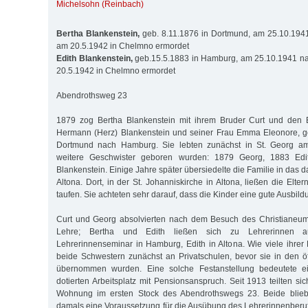
Michelsohn (Reinbach)
Bertha Blankenstein,
geb. 8.11.1876 in Dortmund, am 25.10.1941
am 20.5.1942 in Chelmno ermordet
Edith Blankenstein,
geb.15.5.1883 in Hamburg, am 25.10.1941 nac
20.5.1942 in Chelmno ermordet
Abendrothsweg 23
1879 zog Bertha Blankenstein mit ihrem Bruder Curt und den 
Hermann (Herz) Blankenstein und seiner Frau Emma Eleonore, g
Dortmund nach Hamburg. Sie lebten zunächst in St. Georg a
weitere Geschwister geboren wurden: 1879 Georg, 1883 Edi
Blankenstein. Einige Jahre später übersiedelte die Familie in das
Altona. Dort, in der St. Johanniskirche in Altona, ließen die Elter
taufen. Sie achteten sehr darauf, dass die Kinder eine gute Ausbi
Curt und Georg absolvierten nach dem Besuch des Christianeu
Lehre; Bertha und Edith ließen sich zu Lehrerinnen au
Lehrerinnenseminar in Hamburg, Edith in Altona. Wie viele ihrer 
beide Schwestern zunächst an Privatschulen, bevor sie in den öf
übernommen wurden. Eine solche Festanstellung bedeutete ei
dotierten Arbeitsplatz mit Pensionsanspruch. Seit 1913 teilten s
Wohnung im ersten Stock des Abendrothswegs 23. Beide bliebe
damals eine Voraussetzung für die Ausübung des Lehrerinnenberuf