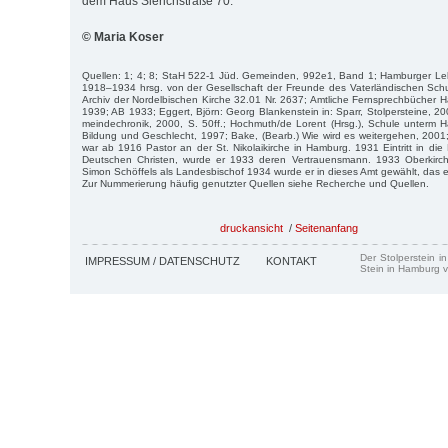
dem Haus Sierichstraße 70.
© Maria Koser
Quellen: 1; 4; 8; StaH 522-1 Jüd. Gemeinden, 992e1, Band 1; Hamburger Leh
1918–1934 hrsg. von der Gesellschaft der Freunde des Vaterländischen Sch
Archiv der Nordelbischen Kirche 32.01 Nr. 2637; Amtliche Fernsprechbüche
1939; AB 1933; Eggert, Björn: Georg Blankenstein in: Sparr, Stolpersteine, 20
mein­dechronik, 2000, S. 50ff.; Hochmuth/de Lorent (Hrsg.), Schule unterm 
Bil­dung und Geschlecht, 1997; Bake, (Bearb.) Wie wird es weitergehen, 200
war ab 1916 Pastor an der St. Nikolaikirche in Hamburg. 1931 Eintritt in di
Deut­schen Christen, wurde er 1933 deren Vertrauensmann. 1933 Oberkirch
Simon Schöffels als Landesbischof 1934 wurde er in dieses Amt gewählt, das e
Zur Nummerierung häufig genutzter Quellen siehe Recherche und Quellen.
druckansicht
/
Seitenanfang
Der Stolperstein i
IMPRESSUM / DATENSCHUTZ
KONTAKT
Stein in Hamburg v