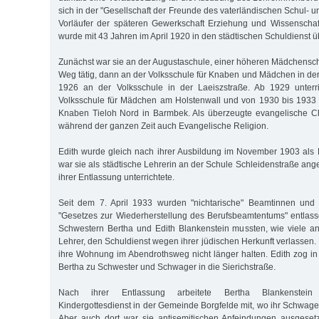
sich in der "Gesellschaft der Freunde des vaterländischen Schul-
Vorläufer der späteren Gewerkschaft Erziehung und Wissenschaf
wurde mit 43 Jahren im April 1920 in den städtischen Schuldienst
Zunächst war sie an der Augustaschule, einer höheren Mädchens
Weg tätig, dann an der Volksschule für Knaben und Mädchen in der
1926 an der Volksschule in der Laeisz­straße. Ab 1929 unterr
Volksschule für Mädchen am Holstenwall und von 1930 bis 1933 
Knaben Tieloh Nord in Barmbek. Als überzeugte evangelische Chri
während der ganzen Zeit auch Evangelische Religion.
Edith wurde gleich nach ihrer Ausbildung im November 1903 als L
war sie als städtische Lehrerin an der Schule Schleidenstraße anges
ihrer Entlassung unterrichtete.
Seit dem 7. April 1933 wurden "nichtarische" Beamtinnen und
"Gesetzes zur Wiederherstellung des Berufsbeamtentums" entlass
Schwestern Bertha und Edith Blankenstein mussten, wie viele a
Lehrer, den Schuldienst wegen ihrer jüdischen Herkunft verlassen
ihre Wohnung im Abendrothsweg nicht länger halten. Edith zog in 
Bertha zu Schwester und Schwager in die Sierichstraße.
Nach ihrer Entlassung arbeitete Bertha Blankenstein
Kindergottesdienst in der Gemeinde Borgfelde mit, wo ihr Schwager 
Aber auch dort war sie antisemitischen Anfeindungen ausgese