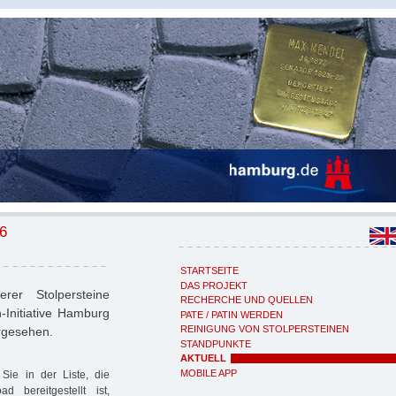
6
STARTSEITE
DAS PROJEKT
rer Stolpersteine
RECHERCHE UND QUELLEN
n-Initiative Hamburg
PATE / PATIN WERDEN
REINIGUNG VON STOLPERSTEINEN
orgesehen.
STANDPUNKTE
AKTUELL
MOBILE APP
Sie in der Liste, die
 bereitgestellt ist,