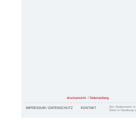
druckansicht
/
Seitenanfang
Der Stolperstein i
IMPRESSUM / DATENSCHUTZ
KONTAKT
Stein in Hamburg v