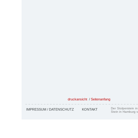
druckansicht
/
Seitenanfang
Der Stolperstein i
IMPRESSUM / DATENSCHUTZ
KONTAKT
Stein in Hamburg v