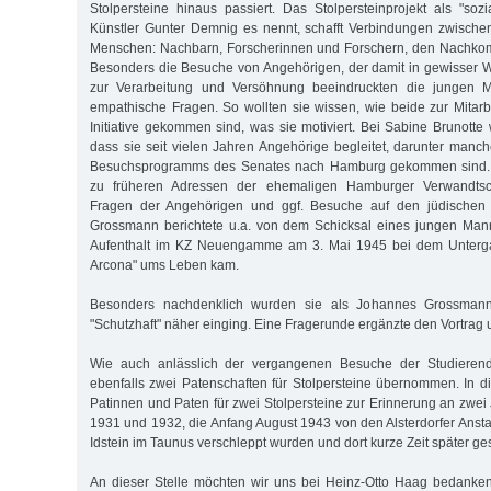
Stolpersteine hinaus passiert. Das Stolpersteinprojekt als "sozi
Künstler Gunter Demnig es nennt, schafft Verbindungen zwische
Menschen: Nachbarn, Forscherinnen und Forschern, den Nachko
Besonders die Besuche von Angehörigen, der damit in gewisser
zur Verarbeitung und Versöhnung beeindruckten die jungen Me
empathische Fragen. So wollten sie wissen, wie beide zur Mitarbe
Initiative gekommen sind, was sie motiviert. Bei Sabine Brunotte
dass sie seit vielen Jahren Angehörige begleitet, darunter man
Besuchsprogramms des Senates nach Hamburg gekommen sind. S
zu früheren Adressen der ehemaligen Hamburger Verwandtsc
Fragen der Angehörigen und ggf. Besuche auf den jüdischen 
Grossmann berichtete u.a. von dem Schicksal eines jungen Ma
Aufenthalt im KZ Neuengamme am 3. Mai 1945 bei dem Unterga
Arcona" ums Leben kam.
Besonders nachdenklich wurden sie als Johannes Grossmann
"Schutzhaft" näher einging. Eine Fragerunde ergänzte den Vortrag 
Wie auch anlässlich der vergangenen Besuche der Studieren
ebenfalls zwei Patenschaften für Stolpersteine übernommen. In 
Patinnen und Paten für zwei Stolpersteine zur Erinnerung an zwe
1931 und 1932, die Anfang August 1943 von den Alsterdorfer Anstalt
Idstein im Taunus verschleppt wurden und dort kurze Zeit später ge
An dieser Stelle möchten wir uns bei Heinz-Otto Haag bedanken