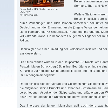
Reisen standen unter de
Germany: Then and Now"
Besuch der US-Studierenden am
25.5.2026
Weitere Stationen waren 
© Christina Igla
Reise, inhaltlich bereits
durch Vorlesungen und Diskussionen vorbereitet, soll unter an
Deutschland mit der Erinnerung an die jüngere Vergangenheit u
sie in Hamburg die KZ-Gedenkstätte Neuengamme und das Mahnm
Willy-Brandt-Straße. Ein besonderes Augenmerk liegt bei der Reis
Aktion.
Dazu folgten sie einer Einladung der Stolperstein-Initiative und der
am Klosterstern.
Die Studierenden wurden in der Hauptkirche St. Nikolai am Har
Pastorin Maren Schack begrüßt. In ihrer Begrüßung schlug sie e
St. Nikolai zur heutigen Kirche am Klosterstern und der Bedeutung
im Kirchengemeindegebiet.
Daran schloss sich ein Vortrag und Gespräch zum Stolperstein-P
die Mitglieder Sabine Brunotte und Johannes Grossmann an. Bei
verschiedenen Aspekten der Stolpersteine und erläuterten den 
bis zur Verlegung und die Unterschiede der verschiedenen Opferg
Das Interesse der jungen Menschen galt auch dem, was üb