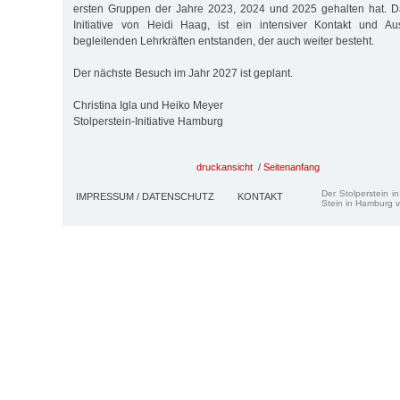
ersten Gruppen der Jahre 2023, 2024 und 2025 gehalten hat. D
Initiative von Heidi Haag, ist ein intensiver Kontakt und A
begleitenden Lehrkräften entstanden, der auch weiter besteht.
Der nächste Besuch im Jahr 2027 ist geplant.
Christina Igla und Heiko Meyer
Stolperstein-Initiative Hamburg
druckansicht
/
Seitenanfang
Der Stolperstein i
IMPRESSUM / DATENSCHUTZ
KONTAKT
Stein in Hamburg v