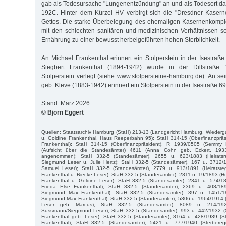
gab als Todesursache "Lungenentzündung" an und als Todesort 
192C. Hinter dem Kürzel HV verbirgt sich die "Dresdner Kaser
Gettos. Die starke Überbelegung des ehemaligen Kasernenkomp
mit den schlechten sanitären und medizinischen Verhältnissen 
Ernährung zu einer bewusst herbeigeführten hohen Sterblichkeit.
An Michael Frankenthal erinnert ein Stolperstein in der Isestraß
Siegbert Frankenthal (1894-1942) wurde in der Dillstraße
Stolperstein verlegt (siehe www.stolpersteine-hamburg.de). An se
geb. Kleve (1883-1942) erinnert ein Stolperstein in der Isestraße 6
Stand: März 2026
© Björn Eggert
Quellen: Staatsarchiv Hamburg (StaH) 213-13 (Landgericht Hamburg, Wiederg
u. Goldine Frankenthal, Haus Reeperbahn 95); StaH 314-15 (Oberfinanzpräs
Frankenthal); StaH 314-15 (Oberfinanzpräsident), R 1939/0505 (Semmy 
(Aufsicht über die Standesämter) 4611 (Anna Cohn geb. Eckert, 19
angenommen); StaH 332-5 (Standesämter), 2655 u. 623/1883 (Heiratsr
Siegmund Leser u. Julie Hertz); StaH 332-5 (Standesämter), 167 u. 3712/1
Samuel Leser); StaH 332-5 (Standesämter), 2779 u. 913/1891 (Heiratsre
Frankenthal u. Riecke Leser); StaH 332-5 (Standesämter), 2811 u. 19/1893 (He
Frankenthal u. Goldine Leser); StaH 332-5 (Standesämter), 2341 u. 574/18
Frieda Else Frankenthal); StaH 332-5 (Standesämter), 2369 u. 408/189
Siegmund Max Frankenthal); StaH 332-5 (Standesämter), 397 u. 1451/18
Siegmund Max Frankenthal); StaH 332-5 (Standesämter), 5306 u. 1964/1914 (
Leser geb. Marcus); StaH 332-5 (Standesämter), 8089 u. 214/1927
Sussmann/Siegmund Leser); StaH 332-5 (Standesämter), 993 u. 442/1932 (S
Frankenthal geb. Leser); StaH 332-5 (Standesämter), 8164 u. 428/1939 (S
Frankenthal); StaH 332-5 (Standesämter), 5421 u. 777/1940 (Sterbere