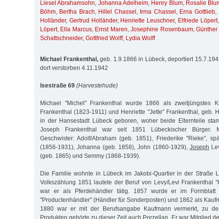
Liesel Abrahamsohn
,
Johanna Adelheim
,
Henry Blum
,
Rosalie Blu
Böhm
,
Bertha Brach
,
Hillel Chassel
,
Irma Chassel
,
Erna Gottlieb
,
Holländer
,
Gertrud Holländer
,
Henriette Leuschner
,
Elfriede Löpert
Löpert
,
Ella Marcus
,
Ernst Maren
,
Josephine Rosenbaum
,
Günther
Schattschneider
,
Gottfried Wolff
,
Lydia Wolff
Michael Frankenthal,
geb. 1.9.1866 in Lübeck, deportiert 15.7.19
dort verstorben 4.11.1942
Isestraße 69
(Harvestehude)
Michael "Michel" Frankenthal wurde 1866 als zweitjüngstes
Frankenthal (1823-1911) und Henriette "Jette" Frankenthal, geb. 
in der Hansestadt Lübeck geboren, woher beide Elternteile st
Joseph Frankenthal war seit 1851 Lübeckischer Bürger. M
Geschwister: Adolf/Abraham (geb. 1851), Friederike "Rieke", spä
(1856-1931), Johanna (geb. 1858), John (1860-1929),
Joseph
Lev
(geb. 1865) und Semmy (1868-1939).
Die Familie wohnte in Lübeck im Jakobi-Quartier in der Straße 
Volkszählung 1851 lautete der Beruf von Levy/Levi Frankenthal 
war er als Pferdehändler tätig. 1857 wurde er im Formblatt 
"Productenhändler" (Händler für Sonderposten) und 1862 als Kauf
1880 war er mit der Berufsangabe Kaufmann vermerkt, zu de
Produkten gehörte zu dieser Zeit auch Porzellan. Er war Mitglied