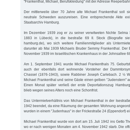
"Frankenthal, Michael, Berufskleidung" mit der Adresse Reeperbahn
Der mittlerweile über 70 Jahre alte Michael Frankenthal soll 
neutrale Schweden auszureisen. Eine entsprechende Akte exis
Staatsarchiv Hamburg.
Im Dezember 1939 zog er zu seiner verwitweten Nichte Selma S
1883 in Lübeck), in die Isestraße 69 II. Stock (Biografie sie
hamburg.de), wo sich weitere Familienmitglieder als Untermiet
darunter ab Mai 1939 Michaels Bruder Semmy Frankenthal. Der B
November 1939 im Israelitischen Krankenhaus in der Johnsallee 6
Am 1. September 1941 wurde Michael Frankenthals 75. Geburtst
auch der ebenfalls dort wohnende Vorsteher der Dammtorsyna
Chassel (1876-1943), sowie Rabbiner Joseph Carlebach. 2 ½ W
Michael Frankenthal und seine Gäste einen gelben "Judenstern" a
Einen Monat später verließ der erste Deportationszug Hamburg
blieb wegen seines Alters noch eine Schonfrist.
Das Untermietverhältnis von Michael Frankenthal in der Isestra
1942 beendet, da eine Räumung der gesamten Wohnung angeordn
wurden in einem "Judenhaus" in der Frickestraße 24 (Eppendorf) ein
Michael Frankenthal wurde von dort am 15. Juli 1942 ins Getto The
wo er nach wenigen Monaten am 4. November 1942 starb. Die offiz