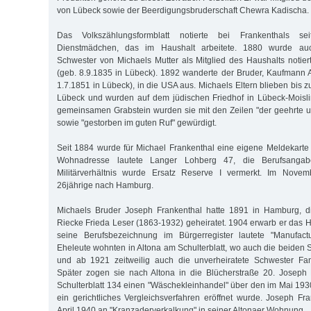
von Lübeck sowie der Beerdigungsbruderschaft Chewra Kadischa.
Das Volkszählungsformblatt notierte bei Frankenthals 
Dienstmädchen, das im Haushalt arbeitete. 1880 wurde auc
Schwester von Michaels Mutter als Mitglied des Haushalts notie
(geb. 8.9.1835 in Lübeck). 1892 wanderte der Bruder, Kaufmann A
1.7.1851 in Lübeck), in die USA aus. Michaels Eltern blieben bis
Lübeck und wurden auf dem jüdischen Friedhof in Lübeck-Moislin
gemeinsamen Grabstein wurden sie mit den Zeilen "der geehrte 
sowie "gestorben im guten Ruf" gewürdigt.
Seit 1884 wurde für Michael Frankenthal eine eigene Meldekarte 
Wohnadresse lautete Langer Lohberg 47, die Berufsangab
Militärverhältnis wurde Ersatz Reserve I vermerkt. Im Nove
26jährige nach Hamburg.
Michaels Bruder Joseph Frankenthal hatte 1891 in Hamburg, d
Riecke Frieda Leser (1863-1932) geheiratet. 1904 erwarb er das 
seine Berufsbezeichnung im Bürgerregister lautete "Manufact
Eheleute wohnten in Altona am Schulterblatt, wo auch die beide
und ab 1921 zeitweilig auch die unverheiratete Schwester Fan
Später zogen sie nach Altona in die Blücherstraße 20. Joseph 
Schulterblatt 134 einen "Wäschekleinhandel" über den im Mai 19
ein gerichtliches Vergleichsverfahren eröffnet wurde. Joseph Fr
April 1940 an "Kranzaderverkalkung" in seiner Altonaer Wohnung.