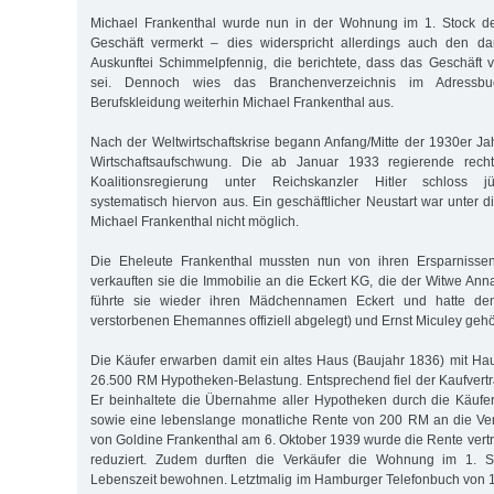
Michael Frankenthal wurde nun in der Wohnung im 1. Stock d
Geschäft vermerkt – dies widerspricht allerdings auch den d
Auskunftei Schimmelpfennig, die berichtete, dass das Geschäft 
sei. Dennoch wies das Branchenverzeichnis im Adressb
Berufskleidung weiterhin Michael Frankenthal aus.
Nach der Weltwirtschaftskrise begann Anfang/Mitte der 1930er Ja
Wirtschaftsaufschwung. Die ab Januar 1933 regierende rechtsn
Koalitionsregierung unter Reichskanzler Hitler schloss j
systematisch hiervon aus. Ein geschäftlicher Neustart war unter 
Michael Frankenthal nicht möglich.
Die Eheleute Frankenthal mussten nun von ihren Ersparnisse
verkauften sie die Immobilie an die Eckert KG, die der Witwe Ann
führte sie wieder ihren Mädchennamen Eckert und hatte d
verstorbenen Ehemannes offiziell abgelegt) und Ernst Miculey gehö
Die Käufer erwarben damit ein altes Haus (Baujahr 1836) mit H
26.500 RM Hypotheken-Belastung. Entsprechend fiel der Kaufvertr
Er beinhaltete die Übernahme aller Hypotheken durch die Käufe
sowie eine lebenslange monatliche Rente von 200 RM an die Ve
von Goldine Frankenthal am 6. Oktober 1939 wurde die Rente ve
reduziert. Zudem durften die Verkäufer die Wohnung im 1. St
Lebenszeit bewohnen. Letztmalig im Hamburger Telefonbuch von 