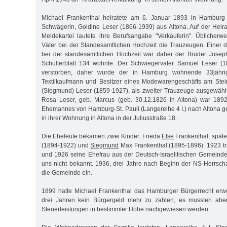
Michael Frankenthal heiratete am 6. Januar 1893 in Hamburg 
Schwägerin, Goldine Leser (1866-1939) aus Altona. Auf der Heir
Meldekartei lautete ihre Berufsangabe "Verkäuferin". Üblicher
Väter bei der Standesamtlichen Hochzeit die Trauzeugen. Einer
bei der standesamtlichen Hochzeit war daher der Bruder Josep
Schulterblatt 134 wohnte. Der Schwiegervater Samuel Leser (1
verstorben, daher wurde der in Hamburg wohnende 33jährig
Textilkaufmann und Besitzer eines Modewarengeschäfts am St
(Siegmund) Leser (1859-1927), als zweiter Trauzeuge ausgewähl
Rosa Leser, geb. Marcus (geb. 30.12.1826 in Altona) war 189
Ehemannes von Hamburg-St. Pauli (Langereihe 4 I.) nach Altona g
in ihrer Wohnung in Altona in der Juliusstraße 18.
Die Eheleute bekamen zwei Kinder: Frieda
Else
Frankenthal, späte
(1894-1922) und
Siegmund
Max Frankenthal (1895-1896). 1923 tr
und 1926 seine Ehefrau aus der Deutsch-Israelitischen Gemeind
uns nicht bekannt. 1936, drei Jahre nach Beginn der NS-Herrschaf
die Gemeinde ein.
1899 hatte Michael Frankenthal das Hamburger Bürgerrecht erwo
drei Jahren kein Bürgergeld mehr zu zahlen, es mussten abe
Steuerleistungen in bestimmter Höhe nachgewiesen werden.