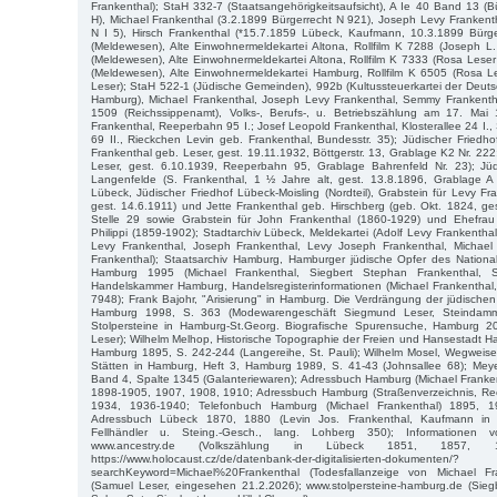
Frankenthal); StaH 332-7 (Staatsangehörigkeitsaufsicht), A Ie 40 Band 13 (B
H), Michael Frankenthal (3.2.1899 Bürgerrecht N 921), Joseph Levy Frankent
N I 5), Hirsch Frankenthal (*15.7.1859 Lübeck, Kaufmann, 10.3.1899 Bürg
(Meldewesen), Alte Einwohnermeldekartei Altona, Rollfilm K 7288 (Joseph L
(Meldewesen), Alte Einwohnermeldekartei Altona, Rollfilm K 7333 (Rosa Lese
(Meldewesen), Alte Einwohnermeldekartei Hamburg, Rollfilm K 6505 (Rosa L
Leser); StaH 522-1 (Jüdische Gemeinden), 992b (Kultussteuerkartei der Deuts
Hamburg), Michael Frankenthal, Joseph Levy Frankenthal, Semmy Frankentha
1509 (Reichssippenamt), Volks-, Berufs-, u. Betriebszählung am 17. Mai
Frankenthal, Reeperbahn 95 I.; Josef Leopold Frankenthal, Klosterallee 24 I.,
69 II., Rieckchen Levin geb. Frankenthal, Bundesstr. 35); Jüdischer Friedh
Frankenthal geb. Leser, gest. 19.11.1932, Böttgerstr. 13, Grablage K2 Nr. 22
Leser, gest. 6.10.1939, Reeperbahn 95, Grablage Bahrenfeld Nr. 23); Jü
Langenfelde (S. Frankenthal, 1 ½ Jahre alt, gest. 13.8.1896, Grablage 
Lübeck, Jüdischer Friedhof Lübeck-Moisling (Nordteil), Grabstein für Levy Fr
gest. 14.6.1911) und Jette Frankenthal geb. Hirschberg (geb. Okt. 1824, ge
Stelle 29 sowie Grabstein für John Frankenthal (1860-1929) und Ehefrau
Philippi (1859-1902); Stadtarchiv Lübeck, Meldekartei (Adolf Levy Frankentha
Levy Frankenthal, Joseph Frankenthal, Levy Joseph Frankenthal, Michael
Frankenthal); Staatsarchiv Hamburg, Hamburger jüdische Opfer des Nationa
Hamburg 1995 (Michael Frankenthal, Siegbert Stephan Frankenthal, 
Handelskammer Hamburg, Handelsregisterinformationen (Michael Frankenthal,
7948); Frank Bajohr, "Arisierung" in Hamburg. Die Verdrängung der jüdisch
Hamburg 1998, S. 363 (Modewarengeschäft Siegmund Leser, Steindamm
Stolpersteine in Hamburg-St.Georg. Biografische Spurensuche, Hamburg 2
Leser); Wilhelm Melhop, Historische Topographie der Freien und Hansestadt 
Hamburg 1895, S. 242-244 (Langereihe, St. Pauli); Wilhelm Mosel, Wegweise
Stätten in Hamburg, Heft 3, Hamburg 1989, S. 41-43 (Johnsallee 68); Meye
Band 4, Spalte 1345 (Galanteriewaren); Adressbuch Hamburg (Michael Franke
1898-1905, 1907, 1908, 1910; Adressbuch Hamburg (Straßenverzeichnis, R
1934, 1936-1940; Telefonbuch Hamburg (Michael Frankenthal) 1895, 
Adressbuch Lübeck 1870, 1880 (Levin Jos. Frankenthal, Kaufmann in F
Fellhändler u. Steing.-Gesch., lang. Lohberg 350); Informationen 
www.ancestry.de (Volkszählung in Lübeck 1851, 1857, 
https://www.holocaust.cz/de/datenbank-der-digitalisierten-dokumenten/?
searchKeyword=Michael%20Frankenthal (Todesfallanzeige von Michael Fr
(Samuel Leser, eingesehen 21.2.2026); www.stolpersteine-hamburg.de (Sieg