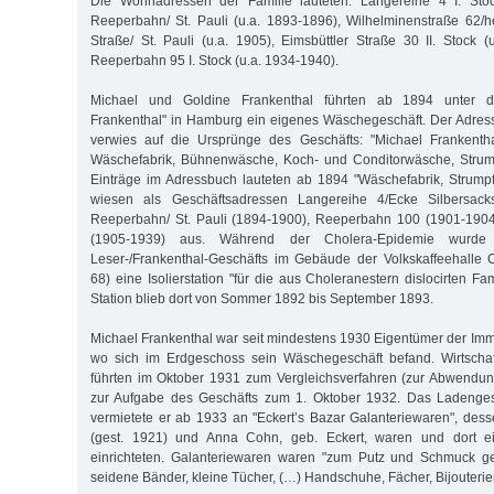
Die Wohnadressen der Familie lauteten: Langereihe 4 I. Stoc
Reeperbahn/ St. Pauli (u.a. 1893-1896), Wilhelminenstraße 62/
Straße/ St. Pauli (u.a. 1905), Eimsbüttler Straße 30 II. Stock 
Reeperbahn 95 I. Stock (u.a. 1934-1940).
Michael und Goldine Frankenthal führten ab 1894 unter
Frankenthal" in Hamburg ein eigenes Wäschegeschäft. Der Adres
verwies auf die Ursprünge des Geschäfts: "Michael Frankentha
Wäschefabrik, Bühnenwäsche, Koch- und Conditorwäsche, Strump
Einträge im Adressbuch lauteten ab 1894 "Wäschefabrik, Strump
wiesen als Geschäftsadressen Langereihe 4/Ecke Silbersackst
Reeperbahn/ St. Pauli (1894-1900), Reeperbahn 100 (1901-190
(1905-1939) aus. Während der Cholera-Epidemie wurd
Leser-/Frankenthal-Geschäfts im Gebäude der Volkskaffeehalle 
68) eine Isolierstation "für die aus Choleranestern dislocirten Fa
Station blieb dort von Sommer 1892 bis September 1893.
Michael Frankenthal war seit mindestens 1930 Eigentümer der Im
wo sich im Erdgeschoss sein Wäschegeschäft befand. Wirtschaft
führten im Oktober 1931 zum Vergleichsverfahren (zur Abwendu
zur Aufgabe des Geschäfts zum 1. Oktober 1932. Das Ladenges
vermietete er ab 1933 an "Eckert’s Bazar Galanteriewaren", de
(gest. 1921) und Anna Cohn, geb. Eckert, waren und dort ein
einrichteten. Galanteriewaren waren "zum Putz und Schmuck ge
seidene Bänder, kleine Tücher, (…) Handschuhe, Fächer, Bijouterie