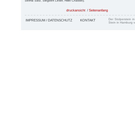
Selma Satz, Siegbert Leser, Hillel Chassel).
druckansicht
/
Seitenanfang
Der Stolperstein i
IMPRESSUM / DATENSCHUTZ
KONTAKT
Stein in Hamburg v