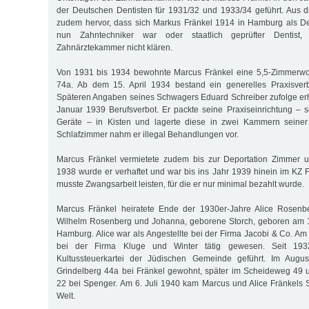
der Deutschen Dentisten für 1931/32 und 1933/34 geführt. Aus 
zudem hervor, dass sich Markus Fränkel 1914 in Hamburg als Den
nun Zahntechniker war oder staatlich geprüfter Dentist,
Zahnärztekammer nicht klären.
Von 1931 bis 1934 bewohnte Marcus Fränkel eine 5,5-Zimmerwo
74a. Ab dem 15. April 1934 bestand ein generelles Praxisverbo
Späteren Angaben seines Schwagers Eduard Schreiber zufolge erh
Januar 1939 Berufsverbot. Er packte seine Praxiseinrichtung –
Geräte – in Kisten und lagerte diese in zwei Kammern seine
Schlafzimmer nahm er illegal Behandlungen vor.
Marcus Fränkel vermietete zudem bis zur Deportation Zimmer 
1938 wurde er verhaftet und war bis ins Jahr 1939 hinein im KZ Fuh
musste Zwangsarbeit leisten, für die er nur minimal bezahlt wurde.
Marcus Fränkel heiratete Ende der 1930er-Jahre Alice Rosenbe
Wilhelm Rosenberg und Johanna, geborene Storch, geboren am 
Hamburg. Alice war als Angestellte bei der Firma Jacobi & Co. Am
bei der Firma Kluge und Winter tätig gewesen. Seit 19
Kultussteuerkartei der Jüdischen Gemeinde geführt. Im Augu
Grindelberg 44a bei Fränkel gewohnt, später im Scheideweg 49 
22 bei Spenger. Am 6. Juli 1940 kam Marcus und Alice Fränkels
Welt.