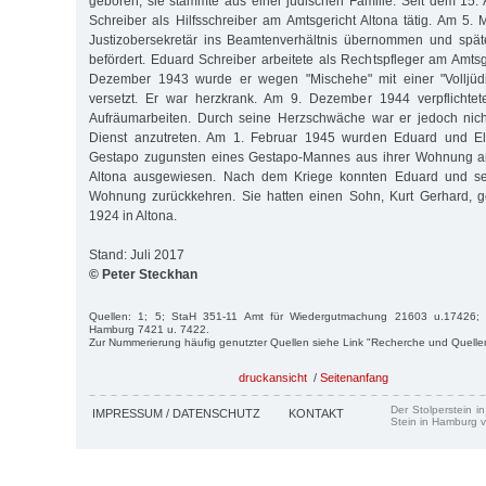
geboren, sie stammte aus einer jüdischen Familie. Seit dem 15.
Schreiber als Hilfsschreiber am Amtsgericht Altona tätig. Am 5.
Justizobersekretär ins Beamtenverhältnis übernommen und späte
befördert. Eduard Schreiber arbeitete als Rechtspfleger am Amtsg
Dezember 1943 wurde er wegen "Mischehe" mit einer "Volljüd
versetzt. Er war herzkrank. Am 9. Dezember 1944 verpflichte
Aufräumarbeiten. Durch seine Herzschwäche war er jedoch nich
Dienst anzutreten. Am 1. Februar 1945 wurden Eduard und El
Gestapo zugunsten eines Gestapo-Mannes aus ihrer Wohnung am
Altona ausgewiesen. Nach dem Kriege konnten Eduard und sei
Wohnung zurückkehren. Sie hatten einen Sohn, Kurt Gerhard, 
1924 in Altona.
Stand: Juli 2017
© Peter Steckhan
Quellen: 1; 5; StaH 351-11 Amt für Wiedergutmachung 21603 u.17426; 
Hamburg 7421 u. 7422.
Zur Nummerierung häufig genutzter Quellen siehe Link "Recherche und Quelle
druckansicht
/
Seitenanfang
Der Stolperstein i
IMPRESSUM / DATENSCHUTZ
KONTAKT
Stein in Hamburg v