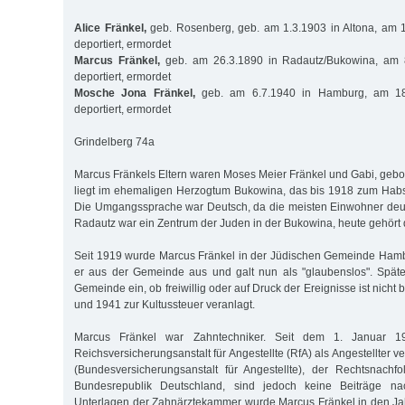
Alice Fränkel,
geb. Rosenberg, geb. am 1.3.1903 in Altona, am 
deportiert, ermordet
Marcus Fränkel,
geb. am 26.3.1890 in Radautz/Bukowina, am 
deportiert, ermordet
Mosche Jona Fränkel,
geb. am 6.7.1940 in Hamburg, am 18
deportiert, ermordet
Grindelberg 74a
Marcus Fränkels Eltern waren Moses Meier Fränkel und Gabi, gebor
liegt im ehemaligen Herzogtum Bukowina, das bis 1918 zum Habs
Die Umgangssprache war Deutsch, da die meisten Einwohner deut
Radautz war ein Zentrum der Juden in der Bukowina, heute gehört 
Seit 1919 wurde Marcus Fränkel in der Jüdischen Gemeinde Hambu
er aus der Gemeinde aus und galt nun als "glaubenslos". Später
Gemeinde ein, ob freiwillig oder auf Druck der Ereignisse ist nicht
und 1941 zur Kultussteuer veranlagt.
Marcus Fränkel war Zahntechniker. Seit dem 1. Januar 
Reichsversicherungsanstalt für Angestellte (RfA) als Angestellter v
(Bundesversicherungsanstalt für Angestellte), der Rechtsnachf
Bundesrepublik Deutschland, sind jedoch keine Beiträge n
Unterlagen der Zahnärztekammer wurde Marcus Fränkel in den Ja