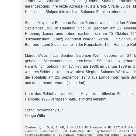
Jahren von Wohlfahrtsunterstützung leben. Salomon Franken wu
herangezogen. Ihre letzte Adresse lautete Breite Straße 56 bei Me
Hier soll ein Stolperstein auch an Salomon Franken erinnern.
Sophie Meyer, ihr Ehemann Werner Behrens und die beiden Söhne
September 1935 in Hamburg, und Uri, geboren am 22. Novemb
Hamburg, kamen ums Leben, nachdem sie am 25. Oktober 19
"Litzmannstadt” (Łódź) deportiert worden waren. Für Sophie, W
Behrens liegen Stolpersteine in der Rappstraße 10 in Hamburg-Ro
Margot Meyer hatte Siegbert Salomon Wehl, geboren am 24. 
geheiratet. Sie wanderten mit ihren beiden Söhnen Heinz, geboren
Hans-Ulrich, geboren am 17. Februar 1938, im Januar 1939 in di
weiteres Schicksal kennen wir nicht. Siegbert Salomon Wehl war d
die ebenfalls am 23. September 1940 aus Langenhorn nach Bran
und dort ermordet wurde (siehe dort).
Über das Schicksal von Martin Meyer, dem ältesten Sohn des 
Hamburg 1926 verlassen hatte, ist nichts bekannt.
Stand: November 2017
© Ingo Wille
Quellen: 1; 4; 5; 6; 9; AB; StaH 133-1 III Staatsarchiv III, 3171-2/4 U.A. 
jüdischer Patientinnen und Patienten der psychiatrischen Anstalt L
nationalsozialistischer "Euthanasie"-Maßnahmen ermordet wurden, zusamm