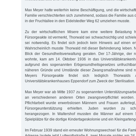
Max Meyer hatte weiterhin keine Beschäftigung, und die wirtschaft
Familie verschlechterten sich zunehmend, sodass die Familie aus
in der Fruchtallee in den Eidelstedter Weg 62 umziehen musste.
Zu der wirtschaftlichen Misere kam eine weitere Belastung 
Fürsorgeakte ist vermerkt, Thorwald sei schwachsichtig und schie
sei notwendig. Es findet sich jedoch kein Hinweis auf einen en
Wahrscheinlich musste Thorwald mit dieser Behinderung leben. 
Blick der Gesundheitsverwaltung geraten. Der 17-Jährige, der 
wohnte, kam am 14. Oktober 1936 in das Universitätskrankenh
aufgrund des sogenannten Erbgesundheitsgesetzes unfruchtba
näheren Gründe und Umstände dieser Zwangsmaßnahme sind nich
Meyers Fürsorgeakte findet sich lediglich Thorwalds
Universitätskrankenhauses Eppendorf zum Zweck der Sterilisation.
Max Meyer war ab Mitte 1937 zu sogenannten Unterstützungsarbe
an verschiedenen anderen Orten zwangsverpflichtet worden. 
Pflichtarbeit wurde erwerbslosen Männern und Frauen auferlegt,
Fürsorgeunterstützung erhielten. Juden wurden zu schw
herangezogen. In Waltershof mussten die Männer auf einem Sc
Spielplätze für die dortige Kindertageskolonie und ein Kleingarten
Im Februar 1939 stand ein erneuter Wohnungswechsel für die Fami
Adresse lautete jetzt Lutterothstraße 6, zwei Monate später am 24. 