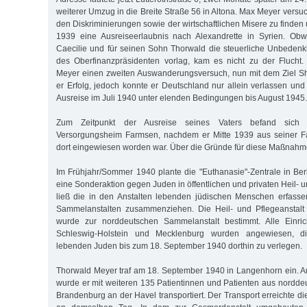
weiterer Umzug in die Breite Straße 56 in Altona. Max Meyer vers
den Diskriminierungen sowie der wirtschaftlichen Misere zu finden
1939 eine Ausreiseerlaubnis nach Alexandrette in Syrien. Obw
Caecilie und für seinen Sohn Thorwald die steuerliche Unbedenk
des Oberfinanzpräsidenten vorlag, kam es nicht zu der Fluch
Meyer einen zweiten Auswanderungsversuch, nun mit dem Ziel Sh
er Erfolg, jedoch konnte er Deutschland nur allein verlassen und
Ausreise im Juli 1940 unter elenden Bedingungen bis August 1945.
Zum Zeitpunkt der Ausreise seines Vaters befand sich
Versorgungsheim Farmsen, nachdem er Mitte 1939 aus seiner 
dort eingewiesen worden war. Über die Gründe für diese Maßnahme 
Im Frühjahr/Sommer 1940 plante die "Euthanasie"-Zentrale in Berl
eine Sonderaktion gegen Juden in öffentlichen und privaten Heil- u
ließ die in den Anstalten lebenden jüdischen Menschen erfass
Sammelanstalten zusammenziehen. Die Heil- und Pflegeanstal
wurde zur norddeutschen Sammelanstalt bestimmt. Alle Einri
Schleswig-Holstein und Mecklenburg wurden angewiesen, di
lebenden Juden bis zum 18. September 1940 dorthin zu verlegen.
Thorwald Meyer traf am 18. September 1940 in Langenhorn ein. 
wurde er mit weiteren 135 Patientinnen und Patienten aus nordde
Brandenburg an der Havel transportiert. Der Transport erreichte d