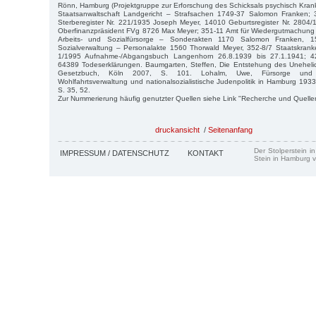
Rönn, Hamburg (Projektgruppe zur Erforschung des Schicksals psychisch Kran
Staatsanwaltschaft Landgericht – Strafsachen 1749-37 Salomon Franken;
Sterberegister Nr. 221/1935 Joseph Meyer, 14010 Geburtsregister Nr. 2804/
Oberfinanzpräsident FVg 8726 Max Meyer; 351-11 Amt für Wiedergutmachun
Arbeits- und Sozialfürsorge – Sonderakten 1170 Salomon Franken, 
Sozialverwaltung – Personalakte 1560 Thorwald Meyer, 352-8/7 Staatskrank
1/1995 Aufnahme-/Abgangsbuch Langenhorn 26.8.1939 bis 27.1.1941; 42
64389 Todeserklärungen. Baumgarten, Steffen, Die Entstehung des Unehelic
Gesetzbuch, Köln 2007, S. 101. Lohalm, Uwe, Fürsorge und Ve
Wohlfahrtsverwaltung und nationalsozialistische Judenpolitik in Hamburg 19
S. 35, 52.
Zur Nummerierung häufig genutzter Quellen siehe Link "Recherche und Quelle
druckansicht
/
Seitenanfang
Der Stolperstein i
IMPRESSUM / DATENSCHUTZ
KONTAKT
Stein in Hamburg v