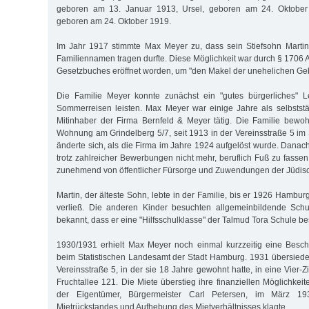
geboren am 13. Januar 1913, Ursel, geboren am 24. Oktober
geboren am 24. Oktober 1919.
Im Jahr 1917 stimmte Max Meyer zu, dass sein Stiefsohn Martin
Familiennamen tragen durfte. Diese Möglichkeit war durch § 1706 
Gesetzbuches eröffnet worden, um "den Makel der unehelichen Geb
Die Familie Meyer konnte zunächst ein "gutes bürgerliches" 
Sommerreisen leisten. Max Meyer war einige Jahre als selbstst
Mitinhaber der Firma Bernfeld & Meyer tätig. Die Familie bewo
Wohnung am Grindelberg 5/7, seit 1913 in der Vereinsstraße 5 im St
änderte sich, als die Firma im Jahre 1924 aufgelöst wurde. Dana
trotz zahlreicher Bewerbungen nicht mehr, beruflich Fuß zu fassen
zunehmend von öffentlicher Fürsorge und Zuwendungen der Jüdi
Martin, der älteste Sohn, lebte in der Familie, bis er 1926 Hambu
verließ. Die anderen Kinder besuchten allgemeinbildende Schu
bekannt, dass er eine "Hilfsschulklasse" der Talmud Tora Schule be
1930/1931 erhielt Max Meyer noch einmal kurzzeitig eine Besch
beim Statistischen Landesamt der Stadt Hamburg. 1931 übersiedel
Vereinsstraße 5, in der sie 18 Jahre gewohnt hatte, in eine Vier
Fruchtallee 121. Die Miete überstieg ihre finanziellen Möglichkei
der Eigentümer, Bürgermeister Carl Petersen, im März 1
Mietrückstandes und Aufhebung des Mietverhältnisses klagte.