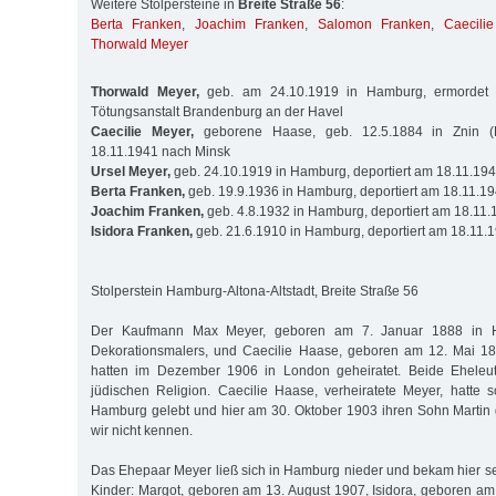
Weitere Stolpersteine in
Breite Straße 56
:
Berta Franken
,
Joachim Franken
,
Salomon Franken
,
Caecili
Thorwald Meyer
Thorwald Meyer,
geb. am 24.10.1919 in Hamburg, ermordet 
Tötungsanstalt Brandenburg an der Havel
Caecilie Meyer,
geborene Haase, geb. 12.5.1884 in Znin (P
18.11.1941 nach Minsk
Ursel Meyer,
geb. 24.10.1919 in Hamburg, deportiert am 18.11.19
Berta Franken,
geb. 19.9.1936 in Hamburg, deportiert am 18.11.1
Joachim Franken,
geb. 4.8.1932 in Hamburg, deportiert am 18.11
Isidora Franken,
geb. 21.6.1910 in Hamburg, deportiert am 18.11.
Stolperstein Hamburg-Altona-Altstadt, Breite Straße 56
Der Kaufmann Max Meyer, geboren am 7. Januar 1888 in 
Dekorationsmalers, und Caecilie Haase, geboren am 12. Mai 18
hatten im Dezember 1906 in London geheiratet. Beide Eheleut
jüdischen Religion. Caecilie Haase, verheiratete Meyer, hatte 
Hamburg gelebt und hier am 30. Oktober 1903 ihren Sohn Martin
wir nicht kennen.
Das Ehepaar Meyer ließ sich in Hamburg nieder und bekam hier 
Kinder: Margot, geboren am 13. August 1907, Isidora, geboren am