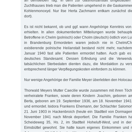
an demselben Tag. In dem zur Gasmordanstalt umgebauten 
Zuchthauses trieb man die Patienten umgehend in die Gaskammer
Kohlenmonoxyd. Nur Ilse Herta Zachmann entkam zunächst die
dort).
Es ist nicht bekannt, ob und ggf. wann Angehörige Kenntnis vo
erhielten. In allen dokumentierten Mitteilungen wurde behaupt
Betroffene in Chelm (polnisch) oder Cholm (deutsch) östlich von Lub
in Brandenburg Ermordeten waren jedoch nie in Chelm/Cho
existierende polnische Heilanstalt bestand nicht mehr, nachde
Januar 1940 fast alle Patienten ermordet hatten. Auch gab e
deutsches Standesamt. Dessen Erfindung und die Verwendu
tatsächlichen Sterbedaten dienten dazu, die Mordaktion zu ver
entsprechend länger Verpflegungskosten einfordern zu können.
Nur wenige Angehörige der Familie Meyer überlebten den Holocaus
Thorwald Meyers Mutter Caecilie wurde zusammen mit ihren Töcht
verheiratete Franken, sowie deren Kindern Joachim, geboren a
Berta, geboren am 19. September 1936, am 18. November 1941 
und ermordet. Isidora Frankens Ehemann, der Schlachter Salomo
21. Juni 1903 in Hackenbroich (heute ein Stadtteil von Dormagen
November 1941 nach Minsk deportiert. Die Familie Franken ha
Scheideweg 35, Hs. 2, im Stadtteil Hoheluft-West, und in de
Eimsbüttel gewohnt. Sie hatte kaum eigenes Einkommen und 