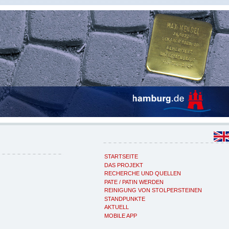
STARTSEITE
DAS PROJEKT
RECHERCHE UND QUELLEN
PATE / PATIN WERDEN
REINIGUNG VON STOLPERSTEINEN
STANDPUNKTE
AKTUELL
MOBILE APP