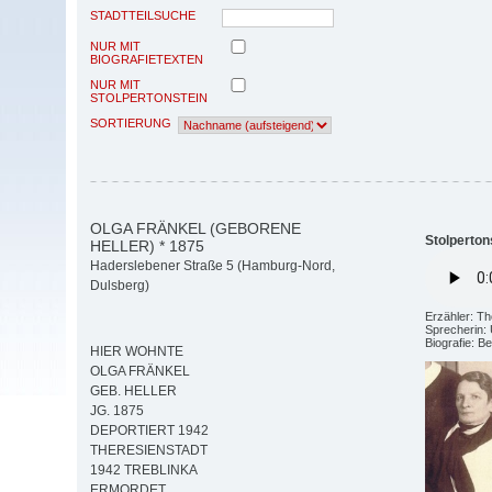
STADTTEILSUCHE
NUR MIT
BIOGRAFIETEXTEN
NUR MIT
STOLPERTONSTEIN
SORTIERUNG
OLGA FRÄNKEL (GEBORENE
Stolperton
HELLER) * 1875
Haderslebener Straße 5 (Hamburg-Nord,
Dulsberg)
Erzähler: T
Sprecherin:
Biografie: B
HIER WOHNTE
OLGA FRÄNKEL
GEB. HELLER
JG. 1875
DEPORTIERT 1942
THERESIENSTADT
1942 TREBLINKA
ERMORDET