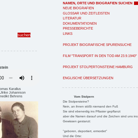
NAMEN, ORTE UND BIOGRAFIEN SUCHEN
NEUE BIOGRAFIEN
GLOSSAR UND ZEITLEISTEN
LITERATUR
DOKUMENTATIONEN
PRESSEBERICHTE
LINKS
PROJEKT BIOGRAFISCHE SPURENSUCHE
FILM "TRANSPORT IN DEN TOD AM 23.9.1940"
PROJEKT STOLPERTONSTEINE HAMBURG
stein
ENGLISCHE ÜBERSETZUNGEN
homas Karallus
 Ulrike Johannson
enedikt Behrens
Vom Stolpern
Die Stolpersteine?
Nein, an ihnen stößt niemand den Fuß
Sie sind ebenerdig ins Pflaster gepflanzt
aber die Namen darauf und die Zeichen sind uns ins
Gewissen gestanzt:
"geboren, deportiert, ermordet"
Und die Orte: