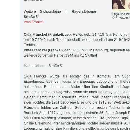
Weitere Stolpersteine in
Haderslebener
Olga und Irm
Straße 5
:
© Privatbesi
Irma Fränkel
Olga Fränckel (Fränkel),
geb. Heller, geb. 14.7.1875 in Komotau (
am 19.7.1942 nach Theresienstadt, weiterdeportiert am 21.9.1942
Treblinka
Irma Fränckel (Fränkel),
geb. 13.1.1913 in Hamburg, deportiert a
weiterdeportiert im Herbst 1944 ins KZ Stutthof
Haderslebener Straße 5
Olga Fränckel wurde als Tochter des in Komotau, am Süd
Erzgebirges, lebenden jüdischen Ehepaars Leopold und Theres
hatte einen Bruder namens Victor. Über ihre Kindheit und Juge
bekannt, ebenso ist ungewiss, wann sie nach Hamburg kam. In de
sie den Hamburger jüdischen Kaufmann Franz Joseph Fränckel (g
zwei Töchter, die 1911 geborene Else und die 1913 zur Welt gek
Fränckels lebten zur Zeit der Geburt ihrer ersten Tochter in d
Barmbek-Süd; 1917 zogen sie in die Isestraße 36. Franz Joseph Fr
am Ersten Weltkrieg teilnahm, verstarb schon 1921, sodass Olga 
für die Erziehung ihrer minderjährigen Töchter sorgen musste. Au
Lebensunterhalt für ihre Familie sicherstellte, ist unbekannt; na