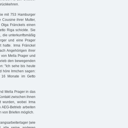
urückkehren.
ie mit 753 Hamburger
e Cousine ihrer Mutter,
 Olga Fränckels einen
tto Riga schickte. Sie
, die unterkunftsmäßig
rger und eine Prager
 hatte. Irma Fränckel
nach Angehörigen ihrer
e von Mella Prager und
chrieb den bewegenden
: "Ich sehe bis heute
nd höre Irmchen sagen:
h 16 Monate im Getto
nd Mella Prager in das
 Kontakt zwischen ihnen
t wurden, wobei Irma
m AEG-Betrieb arbeiten
h von Briefen möglich.
wangsarbeiterlager (wie
 alle seine anderen