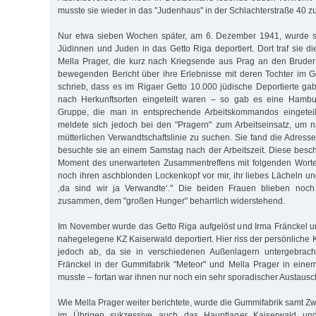
musste sie wieder in das "Judenhaus" in der Schlachterstraße 40 z
Nur etwa sieben Wochen später, am 6. Dezember 1941, wurde s
Jüdinnen und Juden in das Getto Riga deportiert. Dort traf sie di
Mella Prager, die kurz nach Kriegsende aus Prag an den Bruder
bewegenden Bericht über ihre Erlebnisse mit deren Tochter im Ge
schrieb, dass es im Rigaer Getto 10.000 jüdische Deportierte gab
nach Herkunftsorten eingeteilt waren – so gab es eine Hambu
Gruppe, die man in entsprechende Arbeitskommandos eingeteilt
meldete sich jedoch bei den "Pragern" zum Arbeitseinsatz, um 
mütterlichen Verwandtschaftslinie zu suchen. Sie fand die Adress
besuchte sie an einem Samstag nach der Arbeitszeit. Diese bes
Moment des unerwarteten Zusammentreffens mit folgenden Worten
noch ihren aschblonden Lockenkopf vor mir, ihr liebes Lächeln u
‚da sind wir ja Verwandte‘." Die beiden Frauen blieben noc
zusammen, dem "großen Hunger" beharrlich widerstehend.
Im November wurde das Getto Riga aufgelöst und Irma Fränckel u
nahegelegene KZ Kaiserwald deportiert. Hier riss der persönliche
jedoch ab, da sie in verschiedenen Außenlagern untergebrach
Fränckel in der Gummifabrik "Meteor" und Mella Prager in eine
musste – fortan war ihnen nur noch ein sehr sporadischer Austausc
Wie Mella Prager weiter berichtete, wurde die Gummifabrik samt Z
im Übrigen sukzessive auch das Hauptlager Kaiserwald und