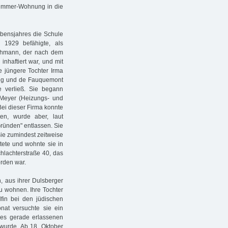
-Zimmer-Wohnung in die
ebensjahres die Schule
 1929 befähigte, als
Lehmann, der nach dem
haftiert war, und mit
e jüngere Tochter Irma
ing und de Fauquemont
e verließ. Sie begann
 Meyer (Heizungs- und
ei dieser Firma konnte
ten, wurde aber, laut
Gründen" entlassen. Sie
sie zumindest zeitweise
itete und wohnte sie in
hlachterstraße 40, das
rden war.
, aus ihrer Dulsberger
 wohnen. Ihre Tochter
fin bei den jüdischen
at versuchte sie ein
es gerade erlassenen
 wurde. Ab 18. Oktober