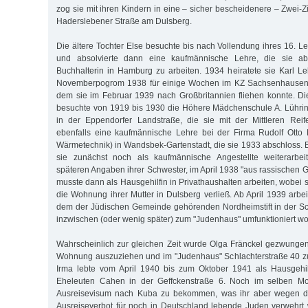
zog sie mit ihren Kindern in eine – sicher bescheidenere – Zwei
Haderslebener Straße am Dulsberg.
Die ältere Tochter Else besuchte bis nach Vollendung ihres 16. L
und absolvierte dann eine kaufmännische Lehre, die sie ab
Buchhalterin in Hamburg zu arbeiten. 1934 heiratete sie Karl 
Novemberpogrom 1938 für einige Wochen im KZ Sachsenhausen in
dem sie im Februar 1939 nach Großbritannien fliehen konnte. Di
besuchte von 1919 bis 1930 die Höhere Mädchenschule A. Lühr
in der Eppendorfer Landstraße, die sie mit der Mittleren Reif
ebenfalls eine kaufmännische Lehre bei der Firma Rudolf Otto
Wärmetechnik) in Wandsbek-Gartenstadt, die sie 1933 abschloss. B
sie zunächst noch als kaufmännische Angestellte weiterarbei
späteren Angaben ihrer Schwester, im April 1938 "aus rassischen 
musste dann als Hausgehilfin in Privathaushalten arbeiten, wobei 
die Wohnung ihrer Mutter in Dulsberg verließ. Ab April 1939 arbe
dem der Jüdischen Gemeinde gehörenden Nordheimstift in der Sc
inzwischen (oder wenig später) zum "Judenhaus" umfunktioniert wo
Wahrscheinlich zur gleichen Zeit wurde Olga Fränckel gezwungen
Wohnung auszuziehen und im "Judenhaus" Schlachterstraße 40 zu
Irma lebte vom April 1940 bis zum Oktober 1941 als Hausgehil
Eheleuten Cahen in der Geffckenstraße 6. Noch im selben Mon
Ausreisevisum nach Kuba zu bekommen, was ihr aber wegen d
Ausreiseverbot für noch in Deutschland lebende Juden verwehrt