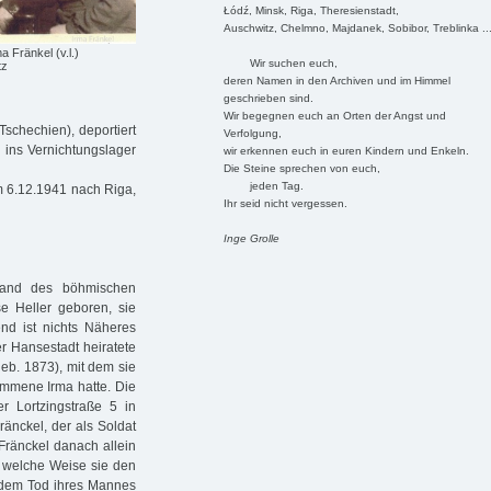
Łódź, Minsk, Riga, Theresienstadt,
Auschwitz, Chelmno, Majdanek, Sobibor, Treblinka ..
a Fränkel (v.l.)
Wir suchen euch,
tz
deren Namen in den Archiven und im Himmel
geschrieben sind.
Wir begegnen euch an Orten der Angst und
Tschechien), deportiert
Verfolgung,
 ins Vernichtungslager
wir erkennen euch in euren Kindern und Enkeln.
Die Steine sprechen von euch,
jeden Tag.
m 6.12.1941 nach Riga,
Ihr seid nicht vergessen.
Inge Grolle
rand des böhmischen
e Heller geboren, sie
nd ist nichts Näheres
r Hansestadt heiratete
eb. 1873), mit dem sie
ommene Irma hatte. Die
er Lortzingstraße 5 in
änckel, der als Soldat
Fränckel danach allein
f welche Weise sie den
ch dem Tod ihres Mannes