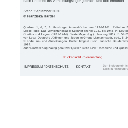
nach Chelmno ins Vernichtungslager gebracht und dort ermordet.
Stand: September 2020
© Franziska Harder
Quellen: 1; 4; 5; 8; Hamburger Adressbücher von 1924-1941; Jüdischer Fri
Loose, Ingo: Das Vernichtungslager Kulmhof am Ner 1941 bis 1945, in: Deut
Ghettos und Lagern (1941-1944), Beate Meyer (Hg.), Hamburg 2017, S. 54-75
von Lodz. Deutsche Jüdinnen und Juden im Ghetto Litzmannstadt, ebd., S. 
w Lodzi, An- und Abmeldungen, Briefe; Irmgard Stein, Jüdische Baudenkm
1984.
Zur Nummerierung häufig genutzter Quellen siehe Link "Recherche und Quelle
druckansicht
/
Seitenanfang
Der Stolperstein i
IMPRESSUM / DATENSCHUTZ
KONTAKT
Stein in Hamburg v