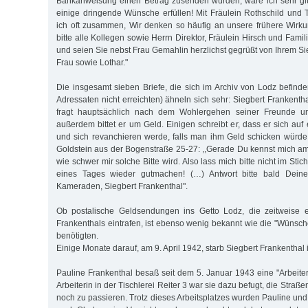
Bankanweisung einen Betrag zusenden würden, wäre ich sehr glü
einige dringende Wünsche erfüllen! Mit Fräulein Rothschild un
ich oft zusammen, Wir denken so häufig an unsere frühere Wirku
bitte alle Kollegen sowie Herrn Direktor, Fräulein Hirsch und Famil
und seien Sie nebst Frau Gemahlin herzlichst gegrüßt von Ihrem S
Frau sowie Lothar."
Die insgesamt sieben Briefe, die sich im Archiv von Lodz befinde
Adressaten nicht erreichten) ähneln sich sehr: Siegbert Frankentha
fragt hauptsächlich nach dem Wohlergehen seiner Freunde u
außerdem bittet er um Geld. Einigen schreibt er, dass er sich au
und sich revanchieren werde, falls man ihm Geld schicken würde,
Goldstein aus der Bogenstraße 25-27: ,,Gerade Du kennst mich a
wie schwer mir solche Bitte wird. Also lass mich bitte nicht im Stich
eines Tages wieder gutmachen! (…) Antwort bitte bald Deine
Kameraden, Siegbert Frankenthal".
Ob postalische Geldsendungen ins Getto Lodz, die zeitweise er
Frankenthals eintrafen, ist ebenso wenig bekannt wie die "Wünsche
benötigten.
Einige Monate darauf, am 9. April 1942, starb Siegbert Frankenthal 
Pauline Frankenthal besaß seit dem 5. Januar 1943 eine "Arbeiterl
Arbeiterin in der Tischlerei Reiter 3 war sie dazu befugt, die Stra
noch zu passieren. Trotz dieses Arbeitsplatzes wurden Pauline und