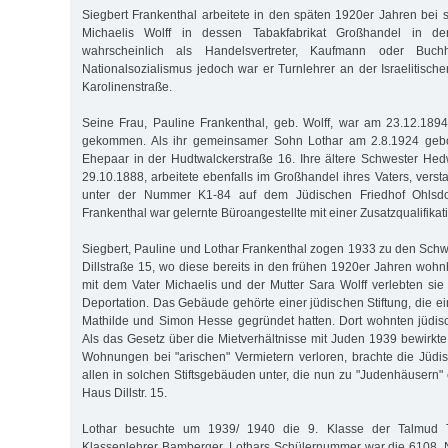
Siegbert Frankenthal arbeitete in den späten 1920er Jahren bei
Michaelis Wolff in dessen Tabakfabrikat Großhandel in de
wahrscheinlich als Handelsvertreter, Kaufmann oder Buchh
Nationalsozialismus jedoch war er Turnlehrer an der Israelitisch
Karolinenstraße.
Seine Frau, Pauline Frankenthal, geb. Wolff, war am 23.12.189
gekommen. Als ihr gemeinsamer Sohn Lothar am 2.8.1924 gebo
Ehepaar in der Hudtwalckerstraße 16. Ihre ältere Schwester He
29.10.1888, arbeitete ebenfalls im Großhandel ihres Vaters, versta
unter der Nummer K1-84 auf dem Jüdischen Friedhof Ohlsdo
Frankenthal war gelernte Büroangestellte mit einer Zusatzqualifikati
Siegbert, Pauline und Lothar Frankenthal zogen 1933 zu den Schwi
Dillstraße 15, wo diese bereits in den frühen 1920er Jahren wo
mit dem Vater Michaelis und der Mutter Sara Wolff verlebten sie 
Deportation. Das Gebäude gehörte einer jüdischen Stiftung, die ei
Mathilde und Simon Hesse gegründet hatten. Dort wohnten jüdisch
Als das Gesetz über die Mietverhältnisse mit Juden 1939 bewirkte
Wohnungen bei "arischen" Vermietern verloren, brachte die Jüd
allen in solchen Stiftsgebäuden unter, die nun zu "Judenhäusern"
Haus Dillstr. 15.
Lothar besuchte um 1939/ 1940 die 9. Klasse der Talmud 
Klassenlehrer Bamberger. Lothars Schülernummer war die 6108.