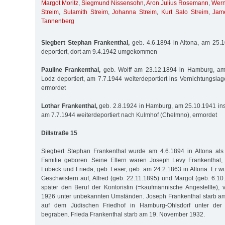
Margot Moritz
,
Siegmund Nissensohn
,
Aron Julius Rosemann
,
Wern
Streim
,
Sulamith Streim
,
Johanna Streim
,
Kurt Salo Streim
,
Jam
Tannenberg
Siegbert Stephan Frankenthal,
geb. 4.6.1894 in Altona, am 25.1
deportiert, dort am 9.4.1942 umgekommen
Pauline Frankenthal,
geb. Wolff am 23.12.1894 in Hamburg, am
Lodz deportiert, am 7.7.1944 weiterdeportiert ins Vernichtungsla
ermordet
Lothar Frankenthal,
geb. 2.8.1924 in Hamburg, am 25.10.1941 ins 
am 7.7.1944 weiterdeportiert nach Kulmhof (Chelmno), ermordet
Dillstraße 15
Siegbert Stephan Frankenthal wurde am 4.6.1894 in Altona als
Familie geboren. Seine Eltern waren Joseph Levy Frankenthal,
Lübeck und Frieda, geb. Leser, geb. am 24.2.1863 in Altona. Er w
Geschwistern auf, Alfred (geb. 22.11.1895) und Margot (geb. 6.10
später den Beruf der Kontoristin (=kaufmännische Angestellte), v
1926 unter unbekannten Umständen. Joseph Frankenthal starb am 
auf dem Jüdischen Friedhof in Hamburg-Ohlsdorf unter de
begraben. Frieda Frankenthal starb am 19. November 1932.