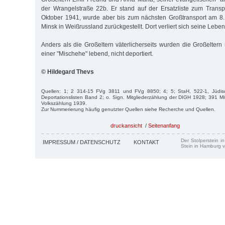
der Wrangelstraße 22b. Er stand auf der Ersatzliste zum Trans
Oktober 1941, wurde aber bis zum nächsten Großtransport am 
Minsk in Weißrussland zurückgestellt. Dort verliert sich seine Leben
Anders als die Großeltern väterlicherseits wurden die Großeltern m
einer "Mischehe" lebend, nicht deportiert.
© Hildegard Thevs
Quellen: 1; 2 314-15 FVg 3811 und FVg 8850; 4; 5; StaH, 522-1, Jüdi
Deportationslisten Band 2; o. Sign. Mitgliederzählung der DIGH 1928; 391 Mit
Volkszählung 1939.
Zur Nummerierung häufig genutzter Quellen siehe Recherche und Quellen.
druckansicht
/
Seitenanfang
Der Stolperstein i
IMPRESSUM / DATENSCHUTZ
KONTAKT
Stein in Hamburg v