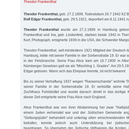
Theodor Frankenthal
Theodor Frankenthal,
geb. 27.2.1899, Todesdatum 26.7.1942 KZ 
Rolf Edgar Frankenthal,
geb. 29.5.1921, deportiert am 8.11.1941 
Theodor Frankenthal
wurde am 27.2.1899 in Hamburg gebore
Frankenthal und Ina, geb. Lindenfeld, starben beide 1942 in Ther
Kurt, Photograph, emigrierte 1939 in die USA, die Schwester Margot
Theodor Frankenthal, seit mindestens 1921 Mitglied der Deutsch-I
Hamburg, lebte mit seiner Familie in der Sorbenstraße 19. Er war se
in der Pelzbranche. Seine Frau Alice kam am 16.7.1900 in Alto
Nürnberger Gesetzen galt sie als "Mischling 1. Grades". Am 29.5.1
Edgar geboren. Wann sich das Ehepaar trennte, ist nicht bekannt.
Bis zu seiner Verhaftung 1937 wegen "Rassenschande" wohnte Th
seiner Familie in der Sorbenstraße 19. Er verbüßte seine Ha
Zuchthaus Fuhlsbüttel und wurde danach direkt in das dortige 
dieser Zeit emigrierte seine Frau Alice nach England.
Alice Frankenthal war von ihrer Abstammung her zwar "Halbjüdi
einem Juden verheiratet war und der Jüdischen Gemeinde ange
"Geltungsjüdin" behandelt und unterlag allen einschneidenden
betrafen, konnte jedoch auch Unterstützung bei jüdischen
beantragen. So übernahm der Jüdische Hilfsverein die Kosten, 