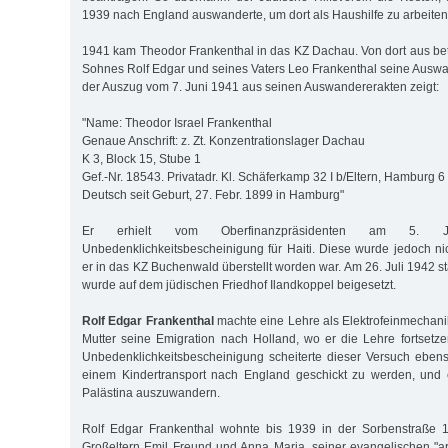
1939 nach England auswanderte, um dort als Haushilfe zu arbeiten
1941 kam Theodor Frankenthal in das KZ Dachau. Von dort aus betr
Sohnes Rolf Edgar und seines Vaters Leo Frankenthal seine Auswa
der Auszug vom 7. Juni 1941 aus seinen Auswandererakten zeigt:
"Name: Theodor Israel Frankenthal
Genaue Anschrift: z. Zt. Konzentrationslager Dachau
K 3, Block 15, Stube 1
Gef.-Nr. 18543. Privatadr. Kl. Schäferkamp 32 I b/Eltern, Hamburg 6
Deutsch seit Geburt, 27. Febr. 1899 in Hamburg"
Er erhielt vom Oberfinanzpräsidenten am 5. 
Unbedenklichkeitsbescheinigung für Haiti. Diese wurde jedoch ni
er in das KZ Buchenwald überstellt worden war. Am 26. Juli 1942 st
wurde auf dem jüdischen Friedhof Ilandkoppel beigesetzt.
Rolf Edgar Frankenthal
machte eine Lehre als Elektrofeinmechani
Mutter seine Emigration nach Holland, wo er die Lehre fortsetzen 
Unbedenklichkeitsbescheinigung scheiterte dieser Versuch ebenso
einem Kindertransport nach England geschickt zu werden, und e
Palästina auszuwandern.
Rolf Edgar Frankenthal wohnte bis 1939 in der Sorbenstraße 
Großeltern Emil Freund und Anna Maria, seiner evangelischen "ar