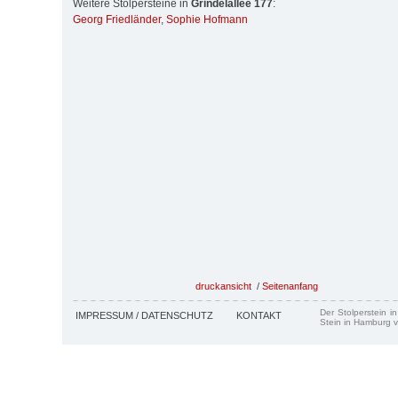
Weitere Stolpersteine in
Grindelallee 177
:
Georg Friedländer
,
Sophie Hofmann
druckansicht
/
Seitenanfang
Der Stolperstein i
IMPRESSUM / DATENSCHUTZ
KONTAKT
Stein in Hamburg v