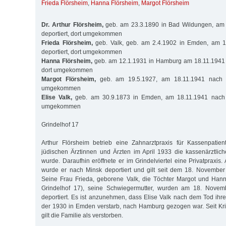
Frieda Flörsheim
,
Hanna Flörsheim
,
Margot Flörsheim
Dr. Arthur Flörsheim,
geb. am 23.3.1890 in Bad Wildungen, am 
deportiert, dort umgekommen
Frieda Flörsheim,
geb. Valk, geb. am 2.4.1902 in Emden, am 1
deportiert, dort umgekommen
Hanna Flörsheim,
geb. am 12.1.1931 in Hamburg am 18.11.1941 n
dort umgekommen
Margot Flörsheim,
geb. am 19.5.1927, am 18.11.1941 nach Mi
umgekommen
Elise Valk,
geb. am 30.9.1873 in Emden, am 18.11.1941 nach Mi
umgekommen
Grindelhof 17
Arthur Flörsheim betrieb eine Zahnarztpraxis für Kassenpatien
jüdischen Ärztinnen und Ärzten im April 1933 die kassenärztli
wurde. Daraufhin eröffnete er im Grindelviertel eine Privatpraxi
wurde er nach Minsk deportiert und gilt seit dem 18. November
Seine Frau Frieda, geborene Valk, die Töchter Margot und Hann
Grindelhof 17), seine Schwiegermutter, wurden am 18. Nove
deportiert. Es ist anzunehmen, dass Elise Valk nach dem Tod ih
der 1930 in Emden verstarb, nach Hamburg gezogen war. Seit Kr
gilt die Familie als verstorben.