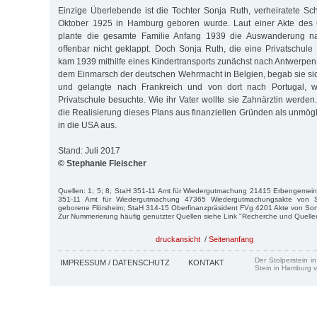
Einzige Überlebende ist die Tochter Sonja Ruth, verheiratete Sc
Oktober 1925 in Hamburg geboren wurde. Laut einer Akte des 
plante die gesamte Familie Anfang 1939 die Auswanderung na
offenbar nicht geklappt. Doch Sonja Ruth, die eine Privatschul
kam 1939 mithilfe eines Kindertransports zunächst nach Antwerpen
dem Einmarsch der deutschen Wehrmacht in Belgien, begab sie sich
und gelangte nach Frankreich und von dort nach Portugal, 
Privatschule besuchte. Wie ihr Vater wollte sie Zahnärztin werden.
die Realisierung dieses Plans aus finanziellen Gründen als unmög
in die USA aus.
Stand: Juli 2017
© Stephanie Fleischer
Quellen: 1; 5; 8; StaH 351-11 Amt für Wiedergutmachung 21415 Erbengemeins
351-11 Amt für Wiedergutmachung 47365 Wiedergutmachungsakte von S
geborene Flörsheim; StaH 314-15 Oberfinanzpräsident FVg 4201 Akte von Son
Zur Nummerierung häufig genutzter Quellen siehe Link "Recherche und Quelle
druckansicht
/
Seitenanfang
Der Stolperstein i
IMPRESSUM / DATENSCHUTZ
KONTAKT
Stein in Hamburg v