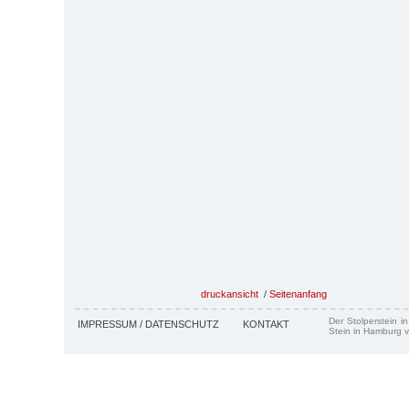
druckansicht
/
Seitenanfang
Der Stolperstein i
IMPRESSUM / DATENSCHUTZ
KONTAKT
Stein in Hamburg v