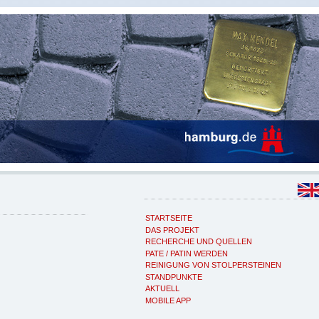
STARTSEITE
DAS PROJEKT
RECHERCHE UND QUELLEN
PATE / PATIN WERDEN
REINIGUNG VON STOLPERSTEINEN
STANDPUNKTE
AKTUELL
MOBILE APP