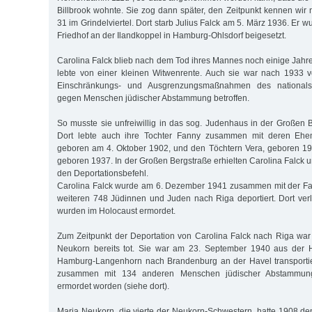
Billbrook wohnte. Sie zog dann später, den Zeitpunkt kennen wir n
31 im Grindelviertel. Dort starb Julius Falck am 5. März 1936. Er 
Friedhof an der Ilandkoppel in Hamburg-Ohlsdorf beigesetzt.
Carolina Falck blieb nach dem Tod ihres Mannes noch einige Jahre
lebte von einer kleinen Witwenrente. Auch sie war nach 1933
Einschränkungs- und Ausgrenzungsmaßnahmen des nationalsoz
gegen Menschen jüdischer Abstammung betroffen.
So musste sie unfreiwillig in das sog. Judenhaus in der Großen 
Dort lebte auch ihre Tochter Fanny zusammen mit deren Ehe
geboren am 4. Oktober 1902, und den Töchtern Vera, geboren 19
geboren 1937. In der Großen Bergstraße erhielten Carolina Falck 
den Deportationsbefehl.
Carolina Falck wurde am 6. Dezember 1941 zusammen mit der Fam
weiteren 748 Jüdinnen und Juden nach Riga deportiert. Dort verli
wurden im Holocaust ermordet.
Zum Zeitpunkt der Deportation von Carolina Falck nach Riga war
Neukorn bereits tot. Sie war am 23. September 1940 aus der He
Hamburg-Langenhorn nach Brandenburg an der Havel transporti
zusammen mit 134 anderen Menschen jüdischer Abstammun
ermordet worden (siehe dort).
Maria Neukorn, die vierte der Neukorn-Schwestern, hatte 1908 