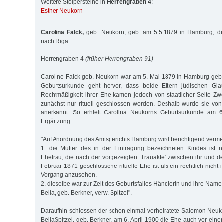
Weitere Stolpersteine in
Herrengraben 4
:
Esther Neukorn
Carolina Falck,
geb. Neukorn, geb. am 5.5.1879 in Hamburg, de
nach Riga
Herrengraben 4
(früher Herrengraben 91)
Caroline Falck geb. Neukorn war am 5. Mai 1879 in Hamburg geb
Geburtsurkunde geht hervor, dass beide Eltern jüdischen Gl
Rechtmäßigkeit ihrer Ehe kamen jedoch von staatlicher Seite Zwe
zunächst nur rituell geschlossen worden. Deshalb wurde sie von s
anerkannt. So erhielt Carolina Neukorns Geburtsurkunde am 6
Ergänzung:
"Auf Anordnung des Amtsgerichts Hamburg wird berichtigend verme
1. die Mutter des in der Eintragung bezeichneten Kindes ist 
Ehefrau, die nach der vorgezeigten ‚Trauakte‘ zwischen ihr und
Februar 1871 geschlossene rituelle Ehe ist als ein rechtlich nich
Vorgang anzusehen.
2. dieselbe war zur Zeit des Geburtsfalles Händlerin und ihre Namen
Beila, geb. Berkner, verw. Spitzel".
Daraufhin schlossen der schon einmal verheiratete Salomon Neuk
BeilaSpitzel, geb. Berkner, am 6. April 1900 die Ehe auch vor ei