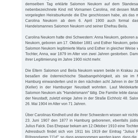
demselben Tag erklärte Salomon Neukorn auf dem Standesam
nebenbezeichnete Kind mit Vornamen Carolina, mit dessen Mutte
vorgelegten Heiratsurkunde die Ehe geschlossen habe, als das 
Carolina Neukorn ab dem 6. April 1900 auch formal das
Handelsmannes Salomon Neukorn und seiner Ehefrau Beila.
Carolina Neukorn hatte drei Schwestern: Anna Neukorn, geboren a
Neukorn, geboren am 17. Oktober 1881 und Esther Neukorn, gebo
Salomon Neukorn legitimierte Maria und Esther in gleicher Weise w
Tochter, Anna, war 1879 im Alter von zwei Jahren gestorben. Damit
ihrer Legitimierung im Jahre 1900 nicht mehr.
Die Eltern Salomon und Beila Neukorn waren beide in Krakau z
besaßen die österreichische Staatsangehörigkeit, als sie i
Hamburg einwanderten und in den nächsten acht Jahren in der S
(Keller) in der Hamburger Neustadt wohnten. Laut Meldekarte
Salomon Neukorn als "Handelsmann" tätig. Die Familie lebte dana
der Neustadt, zuletzt einige Jahre in der Straße Eichholz 48. Sa
26. Mai 1904 im Alter von 71 Jahren.
Über Carolinas Kindheit und die ihrer Schwestern wissen wir nichts
23. Juni 1907 den 1877 in Hamburg geborenen, ebenfalls jüdisc
Julius Falck. Das Ehepaar bekam am 12.Oktober 1910 eine Tochte
Adressbuch findet sich von 1911 bis 1919 der Eintrag "Julius Fa
Röhrendamm 111d", so dass angenommen werden kann, dass die Fa