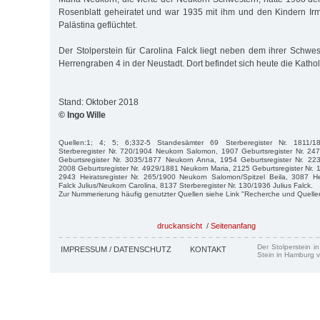
Rosenblatt geheiratet und war 1935 mit ihm und den Kindern Ir
Palästina geflüchtet.
Der Stolperstein für Carolina Falck liegt neben dem ihrer Schwe
Herrengraben 4 in der Neustadt. Dort befindet sich heute die Kath
Stand: Oktober 2018
© Ingo Wille
Quellen:1; 4; 5; 6;332-5 Standesämter 69 Sterberegister Nr. 1811
Sterberegister Nr. 720/1904 Neukorn Salomon, 1907 Geburtsregister Nr. 247
Geburtsregister Nr. 3035/1877 Neukorn Anna, 1954 Geburtsregister Nr. 22
2008 Geburtsregister Nr. 4929/1881 Neukorn Maria, 2125 Geburtsregister Nr.
2943 Heiratsregister Nr. 265/1900 Neukorn Salomon/Spitzel Beila, 3087 Hei
Falck Julius/Neukorn Carolina, 8137 Sterberegister Nr. 130/1936 Julius Falck.
Zur Nummerierung häufig genutzter Quellen siehe Link "Recherche und Quelle
druckansicht
/
Seitenanfang
Der Stolperstein i
IMPRESSUM / DATENSCHUTZ
KONTAKT
Stein in Hamburg v