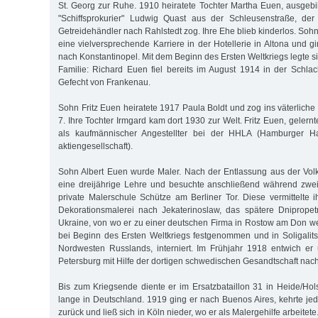
St. Georg zur Ruhe. 1910 heiratete Tochter Martha Euen, ausgebi
"Schiffsprokurier" Ludwig Quast aus der Schleusenstraße, der 
Getreidehändler nach Rahlstedt zog. Ihre Ehe blieb kinderlos. So
eine vielversprechende Karriere in der Hotellerie in Altona und g
nach Konstantinopel. Mit dem Beginn des Ersten Weltkriegs legte si
Familie: Richard Euen fiel bereits im August 1914 in der Schl
Gefecht von Frankenau.
Sohn Fritz Euen heiratete 1917 Paula Boldt und zog ins väterlic
7. Ihre Tochter Irmgard kam dort 1930 zur Welt. Fritz Euen, gelernt
als kaufmännischer Angestellter bei der HHLA (Hamburger H
aktiengesellschaft).
Sohn Albert Euen wurde Maler. Nach der Entlassung aus der Volk
eine dreijährige Lehre und besuchte anschließend während zwei
private Malerschule Schütze am Berliner Tor. Diese vermittelte i
Dekorationsmalerei nach Jekaterinoslaw, das spätere Dnipropet
Ukraine, von wo er zu einer deutschen Firma in Rostow am Don we
bei Beginn des Ersten Weltkriegs festgenommen und in Soligalitsc
Nordwesten Russlands, interniert. Im Frühjahr 1918 entwich er
Petersburg mit Hilfe der dortigen schwedischen Gesandtschaft nac
Bis zum Kriegsende diente er im Ersatzbataillon 31 in Heide/Holst
lange in Deutschland. 1919 ging er nach Buenos Aires, kehrte je
zurück und ließ sich in Köln nieder, wo er als Malergehilfe arbeitete