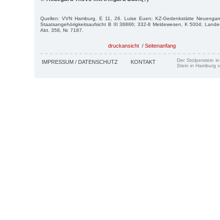
Quellen: VVN Hamburg, E 11, 26. Luise Euen; KZ-Gedenkstätte Neuengam
Staatsangehörigkeitsaufsicht B III 38886; 332-8 Meldewesen, K 5004; Landes
Abt. 358, Nr. 7187.
druckansicht
/
Seitenanfang
Der Stolperstein i
IMPRESSUM / DATENSCHUTZ
KONTAKT
Stein in Hamburg v