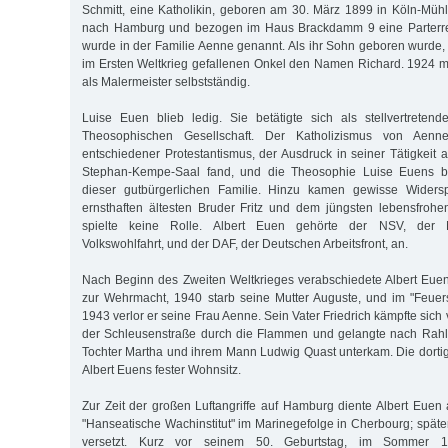
Schmitt, eine Katholikin, geboren am 30. März 1899 in Köln-Mü
nach Hamburg und bezogen im Haus Brackdamm 9 eine Parter
wurde in der Familie Aenne genannt. Als ihr Sohn geboren wurde, 
im Ersten Weltkrieg gefallenen Onkel den Namen Richard. 1924 m
als Malermeister selbstständig.
Luise Euen blieb ledig. Sie betätigte sich als stellvertreten
Theosophischen Gesellschaft. Der Katholizismus von Aenn
entschiedener Protestantismus, der Ausdruck in seiner Tätigkeit 
Stephan-Kempe-Saal fand, und die Theosophie Luise Euens be
dieser gutbürgerlichen Familie. Hinzu kamen gewisse Wider
ernsthaften ältesten Bruder Fritz und dem jüngsten lebensfrohen 
spielte keine Rolle. Albert Euen gehörte der NSV, der Nat
Volkswohlfahrt, und der DAF, der Deutschen Arbeitsfront, an.
Nach Beginn des Zweiten Weltkrieges verabschiedete Albert Eue
zur Wehrmacht, 1940 starb seine Mutter Auguste, und im "Feuers
1943 verlor er seine Frau Aenne. Sein Vater Friedrich kämpfte sic
der Schleusenstraße durch die Flammen und gelangte nach Rahls
Tochter Martha und ihrem Mann Ludwig Quast unterkam. Die dort
Albert Euens fester Wohnsitz.
Zur Zeit der großen Luftangriffe auf Hamburg diente Albert Eue
"Hanseatische Wachinstitut" im Marinegefolge in Cherbourg; späte
versetzt. Kurz vor seinem 50. Geburtstag, im Sommer 