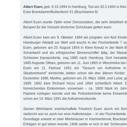
Albert Euen,
geb. 9.10.1894 in Hamburg, Tod am 30.3.1945 in Kiel
Ecke Brackdamm/Bullerdeich 51 (Brackdamm 9)
Albert Euen wurde Opfer einer Denunziation, die sehr detailliert d
Beispiel für die Vielzahl ähnlicher Schicksale gelten kann.
Albert Euen kam am 9. Oktober 1894 als jüngstes von fünf Kinde
Hamburger Altstadt zur Welt und wuchs in der Fischertwiete 7 auf
Euen, geboren am 25. August 1854 in Klein Kreutz in der Mark 
Schankwirt und als erfolgreicher Binnenschiffer tätig, der Mas
Schlesien transportierte, zog 1885 nach Hamburg. Dort heirate
1885 Auguste Olfsen, geboren am 11. Juni 1865 in Wischreihe bei 
Euen am 11. Februar 1891 ein "Gesuch um Aufnahme in
Staatsverband" einreichte, lebten schon die drei älteren Kinder:
Dezember 1886, Martha, geboren am 20. März 1888, und Luise, g
1889. 1892 kam Richard hinzu und 1894 schließlich Albert. D
hinreichendes Einkommen vorweisen – ca. 1800 Mark im Jahr 
Papiere vorlegen konnte und die Polizeibehörde keine Einwendu
schon am 14. März 1891 die Aufnahmeurkunde.
Seinen Wohlstand erwirtschaftete Friedrich Euen durch ein flo
vielleicht war es auch nur eine Hafenkneipe – in der Fischertwiete.
Grundlage erwarb er zwei Mietshäuser in Hammerbrook, Brackda
Erträgen er gut leben konnte. 1908 setzte er sich in der Schleuse