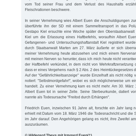
vom Tod seiner Frau und dem Verlust des Haushalts erzähl
Fleischrationen beschwere.
In seiner Vernehmung wies Albert Euen die Anschuldigungen zur
überführte ihn der SD mit einem Sammeltransport in das Poliz
Gestapo Kiel ersuchte eine Woche später den Oberstaatsanwalt 
Kiel um die Erlassung eines Haftbefehls, woraufhin Albert Eu
Gefangenen- und Untersuchungshaftanstalt Kiel registriert wur
durch Staatsanwalt Marten am 27. März äußerte er sich überras
meiner Vernehmung heute abzusehen und mich einem Nervenarzt
mit meinen Nerven so herunter, dass ich mich heute nicht verantw
der Haftbefehl verkündet, in dem nicht von Wehr­kraftzersetzung
dass er eines Vergehens nach § 2 Abs. 2 des Heimtückegesetzes dr
Auf der "Gefährlichkeitsanzeige" wurde Einzelhaft als nicht nötig 
notiert: "Selbstmordgefahr!", wobei es sich möglicherweise um e
handelt. Zu einer Vernehmung kam es nicht mehr. Am 30. März 
Albert Euen tot in seiner Zelle. Seine Sterbeurkunde, datiert 
nannte als Todesursache "Freitod durch Erhängen".
Friedrich Euen, inzwischen 91 Jahre alt, forschte ein Jahr lan
erhielt mit Datum vom 18. März 1946 die Todesnachricht und die S
im Jahr darauf. Den Angehörigen gelang es nicht, ihre Zweifel am
auszuräumen.
© Hildegard Thevs mit Irmgard Euen(†)