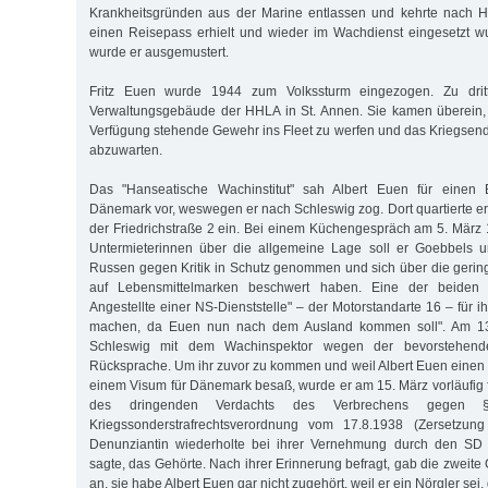
Krankheitsgründen aus der Marine entlassen und kehrte nach 
einen Reisepass erhielt und wieder im Wachdienst eingesetzt w
wurde er ausgemustert.
Fritz Euen wurde 1944 zum Volkssturm eingezogen. Zu drit
Verwaltungsgebäude der HHLA in St. Annen. Sie kamen überein, 
Verfügung stehende Gewehr ins Fleet zu werfen und das Kriegsende
abzuwarten.
Das "Hanseatische Wachinstitut" sah Albert Euen für einen E
Dänemark vor, weswegen er nach Schleswig zog. Dort quartierte er 
der Friedrichstraße 2 ein. Bei einem Küchengespräch am 5. März
Untermieterinnen über die allgemeine Lage soll er Goebbels u
Russen gegen Kritik in Schutz genommen und sich über die gerin
auf Lebensmittelmarken beschwert haben. Eine der beiden 
Angestellte einer NS-Dienststelle" – der Motorstandarte 16 – für ih
machen, da Euen nun nach dem Ausland kommen soll". Am 1
Schleswig mit dem Wachinspektor wegen der bevorstehende
Rücksprache. Um ihr zuvor zu kommen und weil Albert Euen einen 
einem Visum für Dänemark besaß, wurde er am 15. März vorläufi
des dringenden Verdachts des Verbrechens ge­ge
Kriegssonderstrafrechtsverordnung vom 17.8.1938 (Zersetzung
Denunziantin wiederholte bei ihrer Vernehmung durch den SD "w
sagte, das Gehörte. Nach ihrer Erinnerung befragt, gab die zweit
an, sie habe Albert Euen gar nicht zugehört, weil er ein Nörgler sei