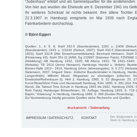
"Judenhaus" erklärt und als Sammelquartier für die anstehenden 
Von hier aus wurden die Eheleute am 6. Dezember 1941 ins Getto
ihr weiteres Schicksal ist nichts bekannt. Ihre ältere Tochter
22.3.1907 in Hamburg) emigrierte im Mai 1939 nach Engla
Fabrikarbeiterin durchschlug.
© Björn Eggert
Quellen: 1; 4; 5; 8; StaH 332-5 (Standesämter), 2282 u. 2/458 (Gebur
(Standesämter), 2433 u. 2/3243 (Geburt, 1897); StaH 332-5 (Standesämter),
1923); StaH 332-8 (Alte Einwohnermeldekartei), Bernhard Heimann; StaH 3
(Försterweg 43); StaH 351-11 (AfW), Eg 210997 (Salomon Falck); FZH/WdE 
(Abbildung); AB Hamburg 1932, 1935; AB Altona 1931; TB 1931–1940;
(Holsatia); TB 1914 (Jenny Heimann); Hamburgs Handel u. Verkehr, Illustri
Börsen-Halle 1912– 1914, Hamburg (ohne Jahresangabe), S. II 272 (Holsati
Sielemann, 2007; Irmgard Stein, Jüdische Baudenkmäler in Hamburg, Hambu
Langenfelde); Wilhelm Mosel, Wegweiser zu ehemaligen jüdischen Stä
Eimsbüttel/Rotherbaum (I), Heft 2, Hamburg 1985, S. 52 (Bogenstr. 25, 
Kunst-Reiseführer Freie und Hansestadt Hamburg, Köln 1990, S. 391 (Jüd. Fri
Randt, Die Talmud Tora Schule in Hamburg 1805 bis 1942, Hamburg 2005, S. 
Ruth Falck); Hamburger Börsenfirmen, 36. Auflage, Hamburg 1935, S. 719 
Bajohr, "Arisierung" in Hamburg, Hamburg 1998, S. 369 (Gustav Rosenberg).
Zur Nummerierung häufig genutzter Quellen siehe Recherche und Quellen.
druckansicht
/
Seitenanfang
Der Stolperstein i
IMPRESSUM / DATENSCHUTZ
KONTAKT
Stein in Hamburg v