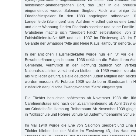
holsteinisch-pinneber­gischen Dorf, das 1927 in die preußis
eingemeindet wurde. Salomon Siegbert Falck war einige Ja
Friedhofsinspektor für den 1883 angelegten orthodoxen Jü
Langenfelde (Stellingen) tätig. Auf dem Friedhof gab es eine Lei
und einer Wohnung für den Friedhofsinspektor und seine Familie. 
Grabsteine machte sich "Siegbert Falck" selbstständig; von 
Fuhlsbüttelerstraße 685 und seit 1937 im Försterweg 43. Im 
Gelände der Synagoge "Alte und Neue Klaus Hamburg" gehörte, wo
In der amtlichen Hausmeldekartei wurde nun ein "J" vor die
Bewohner/innen geschrieben. 1938 erklärten die Falcks ihren Aust
Gemeinde, vermutlich in der Hoffnung dadurch von Verfo
Nationalsozialisten verschont zu bleiben, ab 1939 wurden sie a
als Mitglieder geführt, als alle deutschen Juden Mitglied der Reic
werden mussten. Ab Februar 1939 wurde beim Standesamt in Ha
zusätzlich der jüdische Zwangsvoname "Sara" eingetragen.
Die Töchter besuchten spätestens ab November 1938 die Jü
Carolinenstraße und nach der Zusammenlegung ab April 1939 d
am Grindelhof in Hamburg-Rotherbaum. Ab November 1939 gingen 
in "Volksschule und Höhere Schule für Juden" umbenannte Schule i
Im Mai 1940 wurde die Ehe von Salomon Siegbert und Lina F
Töchter blieben bei der Mutter im Försterweg 43; das Haus w