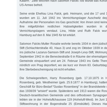
Katarrh." Zwei Wochen nach Salomon Falcks Tod wurde das Konze
US-Armee befreit.
Seine erste Ehefrau Lina Falck, geb. Heimann, und die 17 und 
wurden am 11. Juli 1942 ins Vernichtungslager Auschwitz dep
Aufnahme der Personalien ins Gas geschickt. Von ihnen sind kein
Ihre mitgeführten restlichen Habseligkeiten wurden in
Vernichtungslagers verstaut. Lina, Hilde und Ruth Falck wu
Hamburg auf den 8. Mai 1945 für tot erklärt.
Salomon Falcks Mutter Rosalie wohnte bereits 1934 in dem jüdi
Stift (Schlachterstraße 40, Haus 3) und zog im Oktober 1939 in
ins jüdische Lazarus-Samson-Stift und Joseph-Levy-Stift, Wohnun
September 1942 in die Beneckestraße 6 in Räume der ehemaligen 
Gemeinde einquartiert und am 24. Februar 1943 ins Getto Ther
nördlich von Prag deportiert, wo sie kurz vor ihrem 83. Geburtsta
Ihre Sterbebescheinigung ist nicht erhalten.
Die Schwiegereltern, Harry Rosenberg (geb. 17.10.1875 in 
Rosenberg, geb. Westheimer (geb. 25.9.1877 in Hamburg), hatte
Geschäft für Büro-Bedarf "Gustav Rosenberg" in der Brandstwiete (A
das 1938/39 "arisiert" wurde. Spätestens seit 1913 waren die Ros
Deutsch-Israelitischen Gemeinde und des orthodoxen Synagoge
lebten sie in der Hoheluftchaussee 119 (Hoheluft-West). Im Juni 
Stiftswohnung in der Bogen­straße 25 (Eimsbüttel). Dieses H