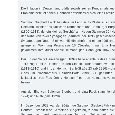
Die Inflation in Deutschland dürfte sowohl seinen Kunden als auc
Probleme bereitet haben. Dennoch entschloss er sich, eine Familie
Salomon Siegbert Falck heiratete im Februar 1923 die aus Ha
Heimann, Tochter des jüdischen Uhrmachers und Hamburger Bür
(1860–1918), der ein kleines Geschäft am Neuen Steinweg 26 (Ne
der Nähe von zwei Synagogen (darunter der 1895 geschlossene
Synagoge am Neuen Steinweg 45 Hinterhof) und einem Jüdischen 
gelegenen Wohnung Peterstraße 16 (Neustadt) war Lina He
gekommen. Ihre Mutter Sophie Heimann, geb. Cohn (geb. 1867), s
Der Bruder Sally Heimann (geb. 1894) hatte ebenfalls das Uhrm
1913 zog Familie Heimann in den Stadtteil Rotherbaum, wo sie
(1913–1916) und in der Heinrich-Barth-Straße 23 (ab 1916) wohn
eines im Nachbarhaus Heinrich-Barth-Straße 21 geführten "
Mittagstisch von Frau Jenny Heimann" mit den Heimanns verwan
bekannt.
Aus der Ehe von Salomon Siegbert und Lina Falck stammten di
1924) und Ruth (geb. 1929).
Im Dezember 1923 war der 26-jährige Salomon Siegbert Falck mit
Deutsch- Israelitische Gemeinde eingetreten, zudem hatten si
Synagogenverband angeschlossen. Zu dieser Zeit wohnten sie 