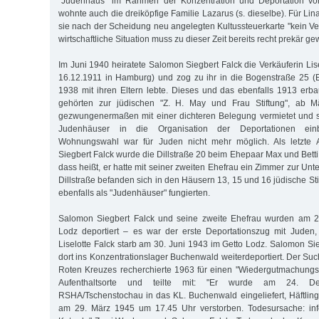
"Judenhaus" im Rahmen der Konzentration und Deportation von
wohnte auch die dreiköpfige Familie Lazarus (s. dieselbe). Für Lina
sie nach der Scheidung neu angelegten Kultussteuerkarte "kein Ve
wirtschaftliche Situation muss zu dieser Zeit bereits recht prekär g
Im Juni 1940 heiratete Salomon Siegbert Falck die Verkäuferin Li
16.12.1911 in Hamburg) und zog zu ihr in die Bogenstraße 25 (Ei
1938 mit ihren Eltern lebte. Dieses und das ebenfalls 1913 er
gehörten zur jüdischen "Z. H. May und Frau Stiftung", ab 
gezwungenermaßen mit einer dichteren Belegung vermietet und s
Judenhäuser in die Organisation der Deportationen ein
Wohnungswahl war für Juden nicht mehr möglich. Als letzte
Siegbert Falck wurde die Dillstraße 20 beim Ehepaar Max und Bet
dass heißt, er hatte mit seiner zweiten Ehefrau ein Zimmer zur Unt
Dillstraße befanden sich in den Häusern 13, 15 und 16 jüdische S
ebenfalls als "Judenhäuser" fungierten.
Salomon Siegbert Falck und seine zweite Ehefrau wurden am 2
Lodz deportiert – es war der erste Deportationszug mit Juden,
Liselotte Falck starb am 30. Juni 1943 im Getto Lodz. Salomon Si
dort ins Konzentrationslager Buchenwald weiterdeportiert. Der Su
Roten Kreuzes recherchierte 1963 für einen "Wiedergutmachungs
Aufenthaltsorte und teilte mit: "Er wurde am 24. 
RSHA/Tschenstochau in das KL. Buchenwald eingeliefert, Häftlings
am 29. März 1945 um 17.45 Uhr verstorben. Todesursache: inf