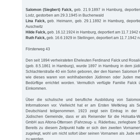
Salomon (Siegbert) Falck,
geb. 21.9.1897 in Hamburg, deportie
Lodz, gestorben am 29.3.1945 in Buchenwald
Lina Falck,
geb. Heimann, geb. 29.1.1892 in Hamburg, deporti
Auschwitz
Hilde Falck,
geb. 16.12.1924 in Hamburg, deportiert am 11.7.1942
Ruth Falck,
geb. 16.6.1929 in Stellingen, deportiert am 11.7.1942 
Försterweg 43
Den seit 1894 verheirateten Eheleuten Ferdinand Falck und Rosalie
(geb. 8.5.1861 in Hamburg), wurde 1897 in Hamburg in dem jüdi
Schlachterstraße 40 ein Sohn geboren, der den Namen Salomon Fal
wie dieses waren von wohlhabenden Jüdinnen oder Juden meist
Bedürftige errichtet worden. Vermutlich verfügte Familie Falck
Einkommen.
Über die schulische und berufliche Ausbildung von Salomo
Informationen vor. Vielleicht hat er am Ersten Weltkrieg als S
Deutschland teilgenommen. 1923 zeigt sein Eintrag in der Ku
Jüdischen Gemeinde, dass er als Reisender für die Holsatia
GmbH aus Altona-Ottensen (Fahrzeug- u. Räderbau, zerlegbare Sc
Bereits zu diesem Zeitpunkt hatte er sich den zweiten Vorname
zugelegt, wohl um nicht sofort über seinen Vornamen als Jude e
zu werden.