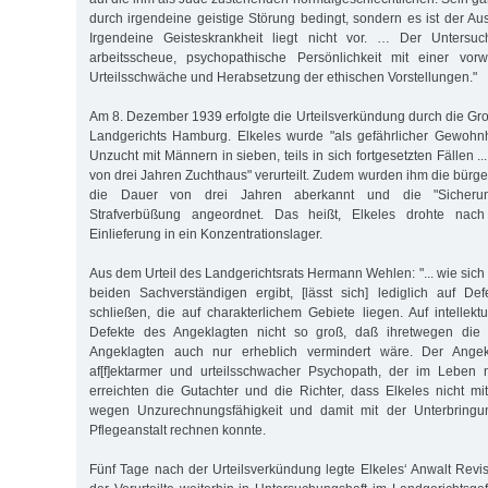
durch irgendeine geistige Störung bedingt, sondern es ist der Au
Irgendeine Geisteskrankheit liegt nicht vor. … Der Untersuch
arbeitsscheue, psychopathische Persönlichkeit mit einer vorw
Urteilsschwäche und Herabsetzung der ethischen Vorstellungen."
Am 8. Dezember 1939 erfolgte die Urteilsverkündung durch die Gr
Landgerichts Hamburg. Elkeles wurde "als gefährlicher Gewohn
Un­zucht mit Männern in sieben, teils in sich fortgesetzten Fällen .
von drei Jahren Zuchthaus" verurteilt. Zudem wurden ihm die bürge
die Dauer von drei Jahren aberkannt und die "Sicherun
Strafverbüßung angeordnet. Das heißt, Elkeles drohte nac
Einlieferung in ein Konzentrationslager.
Aus dem Urteil des Landgerichtsrats Hermann Wehlen: "... wie sic
beiden Sachverständigen ergibt, [lässt sich] lediglich auf De
schließen, die auf charakterlichem Gebiete liegen. Auf intellekt
Defekte des Angeklagten nicht so groß, daß ihretwegen die E
Angeklagten auch nur erheblich vermindert wäre. Der Angekla
af[f]ektarmer und urteilsschwacher Psychopath, der im Leben ni
erreichten die Gutachter und die Richter, dass Elkeles nicht mi
wegen Unzurechnungsfähigkeit und damit mit der Unterbringun
Pflegeanstalt rechnen konnte.
Fünf Tage nach der Urteilsverkündung legte Elkeles‘ Anwalt Revis