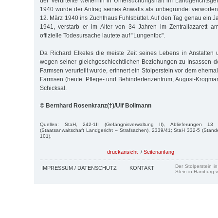
der Verurteilte weiterhin in Untersuchungshaft im Landgerichtsge
1940 wurde der Antrag seines Anwalts als unbegründet verworfe
12. März 1940 ins Zuchthaus Fuhlsbüttel. Auf den Tag genau ein J
1941, verstarb er im Alter von 34 Jahren im Zentrallazarett a
offizielle Todesursache lautete auf "Lungentbc".
Da Richard Elkeles die meiste Zeit seines Lebens in Anstalten
wegen seiner gleichgeschlechtlichen Beziehungen zu Insassen 
Farmsen verurteilt wurde, erinnert ein Stolperstein vor dem ehem
Farmsen (heute: Pflege- und Behindertenzentrum, August-Krogma
Schicksal.
© Bernhard Rosenkranz(†)/Ulf Bollmann
Quellen: StaH, 242-1II (Gefängnisverwaltung II), Ablieferungen 
(Staatsanwaltschaft Landgericht – Strafsachen), 2339/41; StaH 332-5 (Stande
101).
druckansicht
/
Seitenanfang
Der Stolperstein i
IMPRESSUM / DATENSCHUTZ
KONTAKT
Stein in Hamburg v