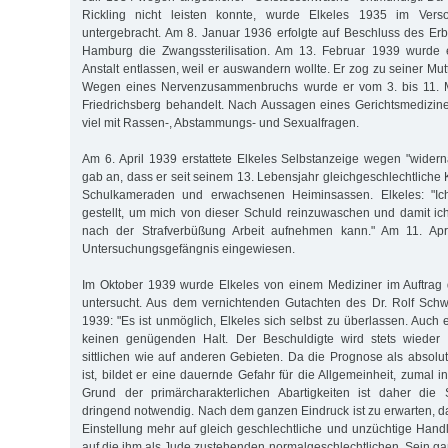
Rickling nicht leisten konnte, wurde Elkeles 1935 im Ver
untergebracht. Am 8. Januar 1936 erfolgte auf Beschluss des Erb
Hamburg die Zwangssterilisation. Am 13. Februar 1939 wurde 
Anstalt entlassen, weil er auswandern wollte. Er zog zu seiner Mutt
Wegen eines Nervenzusammenbruchs wurde er vom 3. bis 11. Mä
Friedrichsberg behandelt. Nach Aussagen eines Gerichtsmediziner
viel mit Rassen-, Abstammungs- und Sexualfragen.
Am 6. April 1939 erstattete Elkeles Selbstanzeige wegen "widerna
gab an, dass er seit seinem 13. Lebensjahr gleichgeschlechtliche Ko
Schulkameraden und erwachsenen Heiminsassen. Elkeles: "Ich 
gestellt, um mich von dieser Schuld reinzuwaschen und damit i
nach der Strafverbüßung Arbeit aufnehmen kann." Am 11. Apr
Untersuchungsgefängnis eingewiesen.
Im Oktober 1939 wurde Elkeles von einem Mediziner im Auftrag 
untersucht. Aus dem vernichtenden Gutachten des Dr. Rolf Sch
1939: "Es ist unmöglich, Elkeles sich selbst zu überlassen. Auch
keinen genügenden Halt. Der Beschuldigte wird stets wieder 
sittlichen wie auf anderen Gebieten. Da die Prognose als absol
ist, bildet er eine dauernde Gefahr für die Allgemeinheit, zumal in
Grund der primärcharakterlichen Abartigkeiten ist daher die
dringend notwendig. Nach dem ganzen Eindruck ist zu erwarten, da
Einstellung mehr auf gleich geschlechtliche und unzüchtige Handl
auf die ihm als Jude zustehenden normalgeschlechtlichen. Sein gan