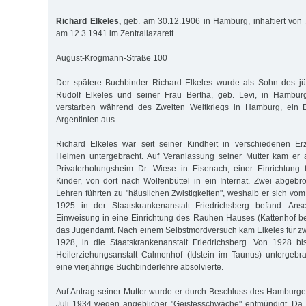
Richard Elkeles,
geb. am 30.12.1906 in Hamburg, inhaftiert von
am 12.3.1941 im Zentrallazarett
August-Krogmann-Straße 100
Der spätere Buchbinder Richard Elkeles wurde als Sohn des j
Rudolf Elkeles und seiner Frau Bertha, geb. Levi, in Hambur
verstarben während des Zweiten Weltkriegs in Hamburg, ein 
Argentinien aus.
Richard Elkeles war seit seiner Kindheit in verschiedenen Er
Heimen untergebracht. Auf Veranlassung seiner Mutter kam er a
Privaterholungsheim Dr. Wiese in Eisenach, einer Einrichtung 
Kinder, von dort nach Wolfenbüttel in ein Internat. Zwei abge
Lehren führten zu "häuslichen Zwistigkeiten", weshalb er sich vom
1925 in der Staats­kran­ken­anstalt Friedrichsberg befand. Ans
Einweisung in eine Einrichtung des Rauhen Hauses (Kattenhof be
das Jugendamt. Nach einem Selbstmordversuch kam Elkeles für zw
1928, in die Staatskrankenanstalt Friedrichsberg. Von 1928 b
Heilerziehungsanstalt Calmenhof (Idstein im Taunus) untergebra
eine vierjährige Buchbinderlehre absolvierte.
Auf Antrag seiner Mutter wurde er durch Beschluss des Hamburge
Juli 1934 wegen angeblicher "Geistesschwäche" entmündigt. Da er 