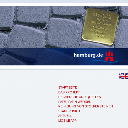
STARTSEITE
DAS PROJEKT
RECHERCHE UND QUELLEN
PATE / PATIN WERDEN
REINIGUNG VON STOLPERSTEINEN
STANDPUNKTE
AKTUELL
MOBILE APP