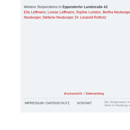
Weitere Stolpersteine in
Eppendorfer Landstraße 42
:
Ella Leffmann
,
Louise Leffmann
,
Sophie London
,
Bertha Neuburge
Neuburger
,
Stefanie Neuburger
,
Dr. Leopold Rotholz
druckansicht
/
Seitenanfang
Der Stolperstein i
IMPRESSUM / DATENSCHUTZ
KONTAKT
Stein in Hamburg v