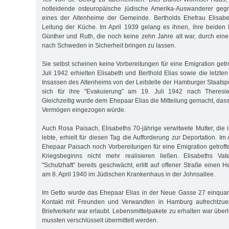
notleidende osteuropäische jüdische Amerika-Auswanderer gegr
eines der Altenheime der Gemeinde. Bertholds Ehefrau Elisab
Leitung der Küche. Im April 1939 gelang es ihnen, ihre beiden 
Günther und Ruth, die noch keine zehn Jahre alt war, durch eine
nach Schweden in Sicherheit bringen zu lassen.
Sie selbst scheinen keine Vorbereitungen für eine Emigration get
Juli 1942 erhielten Elisabeth und Berthold Elias sowie die letzt
Insassen des Altenheims von der Leitstelle der Hamburger Staatspo
sich für ihre "Evakuierung" am 19. Juli 1942 nach Theresien
Gleichzeitig wurde dem Ehepaar Elias die Mitteilung gemacht, das
Vermögen eingezogen würde.
Auch Rosa Paisach, Elisabeths 70-jährige verwitwete Mutter, die 
lebte, erhielt für diesen Tag die Aufforderung zur Deportation. I
Ehepaar Paisach noch Vorbereitungen für eine Emigration getroff
Kriegsbeginns nicht mehr realisieren ließen. Elisabeths Vat
"Schutzhaft" bereits geschwächt, erlitt auf offener Straße einen 
am 8. April 1940 im Jüdischen Krankenhaus in der Johnsallee.
Im Getto wurde das Ehepaar Elias in der Neue Gasse 27 einquart
Kontakt mit Freunden und Verwandten in Hamburg aufrechtzuerh
Briefverkehr war erlaubt. Lebensmittelpakete zu erhalten war überl
mussten verschlüsselt übermittelt werden.