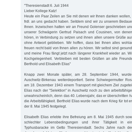
"Theresienstadt 6. Juli 1944
Lieber Kollege Katz!
Heute ein Paar Zeilen an Sie mit denen wir Ihnen danken wollen, 
frdl. an uns gedacht haben. Seitdem sind wir zu unserem Bedau
Ihnen. Inzwischen hatten wir an Freund Golenser geschrieben und
unserer Schwägerin Gertrud Paisach und Cousinen, von denen 
hören, in Verbindung zu setzen und ihnen allen unsere Grüße aus
ohne Antwort geblieben. Wir hoffen, dass bei Ihnen alles wohl
freuen recht bald von Ihnen allen zu hören. Wir selbst sind gesund
und meine Frau fängt jetzt nach längerer Krankheit wieder an. Wi
Kochgelegenheit. Verbleiben mit besten Grüßen an alle Freund
Berthold und Elisabeth Elias"
Knapp zwei Monate später, am 28. September 1944, wurde 
Auschwitz-Birkenau weiterdeportiert. Seine Schwiegermutter Ro
am 18. Dezember 1943 einem Transport mit gleichem Ziel zugetei
Elias nach der "Selektion" in Auschwitz noch zu den arbeitsfähigen
unwahrscheinlich, denn das 40. Lebensjahr, das er überschritten hat
die Arbeitsfähigkeit. Berthold Elias wurde nach dem Krieg für tot e
der 8. Mai 1945 festgelegt.
Elisabeth Elias erlebte ihre Befreiung am 8. Mai 1945 durch sowj
schlechter Lebensbedingungen und ihrer Tätigkeit in ei
Typhusbaracke im Getto Theresienstadt. Sechs Jahre nach de