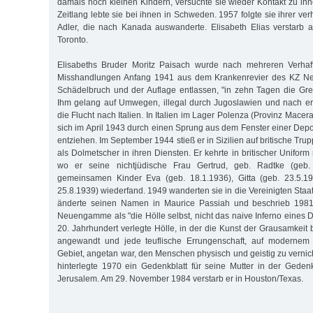
damals noch kleinen Kindern, versuchte sie wieder Kontakt zu i
Zeitlang lebte sie bei ihnen in Schweden. 1957 folgte sie ihrer ver
Adler, die nach Kanada auswanderte. Elisabeth Elias verstarb 
Toronto.
Elisabeths Bruder Moritz Paisach wurde nach mehreren Verha
Misshandlungen Anfang 1941 aus dem Krankenrevier des KZ 
Schädelbruch und der Auflage entlassen, "in zehn Tagen die Gre
Ihm gelang auf Umwegen, illegal durch Jugoslawien und nach er
die Flucht nach Italien. In Italien im Lager Polenza (Provinz Macerat
sich im April 1943 durch einen Sprung aus dem Fenster einer Depo
entziehen. Im September 1944 stieß er in Sizilien auf britische Tru
als Dolmetscher in ihren Diensten. Er kehrte in britischer Unifo
wo er seine nichtjüdische Frau Gertrud, geb. Radtke (geb.
gemeinsamen Kinder Eva (geb. 18.1.1936), Gitta (geb. 23.5.1
25.8.1939) wiederfand. 1949 wanderten sie in die Vereinigten Staa
änderte seinen Namen in Maurice Passiah und beschrieb 1981 
Neuengamme als "die Hölle selbst, nicht das naive Inferno eines 
20. Jahrhundert verlegte Hölle, in der die Kunst der Grausamkeit
angewandt und jede teuflische Errungenschaft, auf modernem
Gebiet, angetan war, den Menschen physisch und geistig zu vernic
hinterlegte 1970 ein Gedenkblatt für seine Mutter in der Gede
Jerusalem. Am 29. November 1984 verstarb er in Houston/Texas.