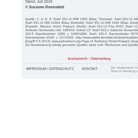
Stand: Juli 2018
© Susanne Rosendahl
Quelle: 1; 4; 8; 9; StaH 351-11 AfW 1500 (Elias, Theresia); StaH 351-11 AfW
StaH 351-11 AfW 11304 (Elias, Berthold); StaH 351-11 AfW 1694 (Elias, Dav
(Passiah, Maurice, früher Paisach, Moritz); StaH 314-15 FVg 9523; StaH 
Jüdische Gemeinden Abl. 1993/01 Ordner 15; StaH 522-1 Jüdische Gemeinde
332-5 Standesämter 2459 u 2439/1898; StaH 332-5 Standesämter 357
Standesämter 8168 u 217/1940; http://www.radtke-liensfeld.de/downloads/br
(Zugriff 5.5.2013); www.yadvashem.org Page of Testimony Reisel Paisach (Zugri
Zur Nummerierung häufig genutzter Quellen siehe Link "Recherche und Quelle
druckansicht
/
Seitenanfang
Der Stolperstein i
IMPRESSUM / DATENSCHUTZ
KONTAKT
Stein in Hamburg v