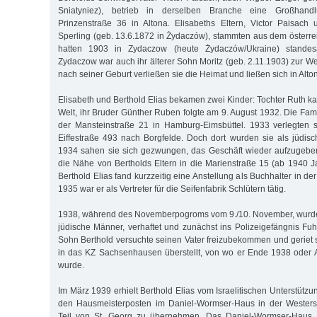
Sniatyniez), betrieb in derselben Branche eine Großhan
Prinzenstraße 36 in Altona. Elisabeths Eltern, Victor Paisach
Sperling (geb. 13.6.1872 in Żydaczów), stammten aus dem österrei
hatten 1903 in Zydaczow (heute Żydaczów/Ukraine) standesam
Zydaczow war auch ihr älterer Sohn Moritz (geb. 2.11.1903) zur W
nach seiner Geburt verließen sie die Heimat und ließen sich in Alto
Elisabeth und Berthold Elias bekamen zwei Kinder: Tochter Ruth k
Welt, ihr Bruder Günther Ruben folgte am 9. August 1932. Die Fami
der Mansteinstraße 21 in Hamburg-Eimsbüttel. 1933 verlegten s
Eiffestraße 493 nach Borgfelde. Doch dort wurden sie als jüdisch
1934 sahen sie sich gezwungen, das Geschäft wieder aufzugebe
die Nähe von Bertholds Eltern in die Marienstraße 15 (ab 1940 J
Berthold Elias fand kurzzeitig eine Anstellung als Buchhalter in de
1935 war er als Vertreter für die Seifenfabrik Schlütern tätig.
1938, während des Novemberpogroms vom 9./10. November, wurde 
jüdische Männer, verhaftet und zunächst ins Polizeigefängnis Fuh
Sohn Berthold versuchte seinen Vater freizubekommen und geriet s
in das KZ Sachsenhausen überstellt, von wo er Ende 1938 oder 
wurde.
Im März 1939 erhielt Berthold Elias vom Israelitischen Unterstütz
den Hausmeisterposten im Daniel-Wormser-Haus in der Westers
Teil von St. Georg zu übernehmen. Das Daniel-Wormser-Haus, 