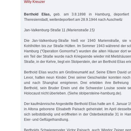
Willy Kreuzer
Berthold Elias,
geb. am 3.8.1898 in Hamburg, deportiert
Theresienstadt, weiterdeportiert am 28.9.1944 nach Auschwitz
Jan-Valkenburg-Straße 11
(Marienstraße 15)
Die Jan-Valkenburg-Straße hieß vor 1940 Marienstraße, sie v
Kohlhöfen bis zur Straße Hütten. Im Sommer 1943 während der sch
Hamburg ("Operation Gomorrha") wurden die alten Häuser dort we
ein Teil der Straße wurde nach Kriegsende wieder mit Mietshäuse
Straße, in der Kehre, liegt ein Stolperstein, der an Berthold Elias eri
Berthold Elias wuchs am Großneumarkt auf. Seine Eltern David un
Levor, hatten neun Kinder. Drei seiner Geschwister konnten noch 
und nach Shanghai emigrieren. Drei erlebten ihre Befreiung 
Berthold, sein Bruder Erwin und die Schwester Louise sowie se
Holocaust nicht überleben. (Siehe stolpersteine-hamburg.de).
Der kaufmännische Angestellte Berthold Elias hatte am 6. Januar 1
in Altona geborene Elisabeth Paisach geheiratet. Im April dessel
sich selbstständig und eröffneten in der Osterbekstraße 31 in H
Eier- und Geflügelhandlung.
Bertholds Schwiegervater Victor Paisach, auch Wigdor Zeiger gen