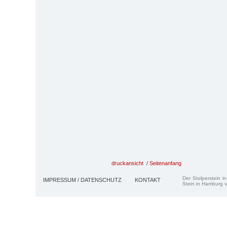
druckansicht
/
Seitenanfang
Der Stolperstein i
IMPRESSUM / DATENSCHUTZ
KONTAKT
Stein in Hamburg v