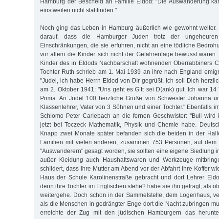
Hamburg der Bescheid an Familie Eldod: "Die Auswanderung kan
einstweilen nicht stattfinden."
Noch ging das Leben in Hamburg äußerlich wie gewohnt weiter. 
darauf, dass die Hamburger Juden trotz der ungeheuren
Einschränkungen, die sie erfuhren, nicht an eine tödliche Bedro
vor allem die Kinder sich nicht der Gefahrenlage bewusst waren. 
Kinder des in Eldods Nachbarschaft wohnenden Oberrabbiners Ca
Tochter Ruth schrieb am 1. Mai 1939 an ihre nach England emigri
"Judel, ich habe Herrn Eldod von Dir gegrüßt. Ich soll Dich herzl
am 2. Oktober 1941: "Uns geht es G’tt sei D(ank) gut. Ich war 1
Prima. An Judel 100 herzliche Grüße von Schwester Johanna u
Klassenlehrer, Vater von 3 Söhnen und einer Tochter." Ebenfalls 
Schlomo Peter Carlebach an die fernen Geschwister: "Buli wird i
jetzt bei Toczeck Mathematik, Physik und Chemie habe. Deutsc
Knapp zwei Monate später befanden sich die beiden in der Hall
Familien mit vielen anderen, zusammen 753 Personen, auf dem 
"Auswanderern" gesagt worden, sie sollten eine eigene Siedlung 
außer Kleidung auch Haushaltswaren und Werkzeuge mitbring
schildert, dass ihre Mutter am Abend vor der Abfahrt ihre Koffer 
Haus der Schule Karolinenstraße gebracht und dort Lehrer Eldo
denn ihre Tochter im Englischen stehe? habe sie ihn gefragt, als o
weitergehe. Doch schon in der Sammelstelle, dem Logenhaus, verf
als die Menschen in gedrängter Enge dort die Nacht zubringen 
erreichte der Zug mit den jüdischen Hamburgern das herunt