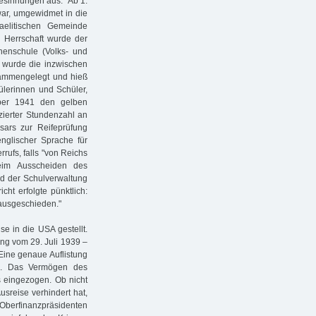
esinnungen aus." Ab 1.
war, umgewidmet in die
aelitischen Gemeinde
n Herrschaft wurde der
enschule (Volks- und
 wurde die inzwischen
sammengelegt und hieß
ülerinnen und Schüler,
ber 1941 den gelben
uzierter Stundenzahl an
sars zur Reifeprüfung
nglischer Sprache für
rufs, falls "von Reichs
eim Ausscheiden des
ind der Schulverwaltung
cht erfolgte pünktlich:
ausgeschieden."
se in die USA gestellt.
ng vom 29. Juli 1939 –
Eine genaue Auflistung
n. Das Vermögen des
 eingezogen. Ob nicht
usreise verhindert hat,
Oberfinanzpräsidenten