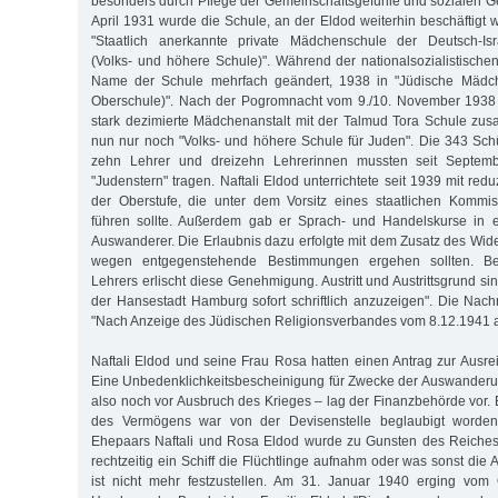
besonders durch Pflege der Gemeinschaftsgefühle und sozialen G
April 1931 wurde die Schule, an der Eldod weiterhin beschäftigt 
"Staatlich anerkannte private Mädchenschule der Deutsch-Isr
(Volks- und höhere Schule)". Während der nationalsozialistische
Name der Schule mehrfach geändert, 1938 in "Jüdische Mädch
Oberschule)". Nach der Pogromnacht vom 9./10. November 1938
stark dezimierte Mädchenanstalt mit der Talmud Tora Schule zu
nun nur noch "Volks- und höhere Schule für Juden". Die 343 Sch
zehn Lehrer und dreizehn Lehrerinnen mussten seit Septem
"Judenstern" tragen. Naftali Eldod unterrichtete seit 1939 mit red
der Oberstufe, die unter dem Vorsitz eines staatlichen Kommis
führen sollte. Außerdem gab er Sprach- und Handelskurse in e
Auswanderer. Die Erlaubnis dazu erfolgte mit dem Zusatz des Wider
wegen entgegenstehende Bestimmungen ergehen sollten. B
Lehrers erlischt diese Genehmigung. Austritt und Austrittsgrund s
der Hansestadt Hamburg sofort schriftlich anzuzeigen". Die Nachri
"Nach Anzeige des Jüdischen Religionsverbandes vom 8.12.1941 
Naftali Eldod und seine Frau Rosa hatten einen Antrag zur Ausrei
Eine Unbedenklichkeitsbescheinigung für Zwecke der Auswanderu
also noch vor Ausbruch des Krieges – lag der Finanzbehörde vor. 
des Vermögens war von der Devisenstelle beglaubigt worde
Ehepaars Naftali und Rosa Eldod wurde zu Gunsten des Reiches
rechtzeitig ein Schiff die Flüchtlinge aufnahm oder was sonst die A
ist nicht mehr festzustellen. Am 31. Januar 1940 erging vom 