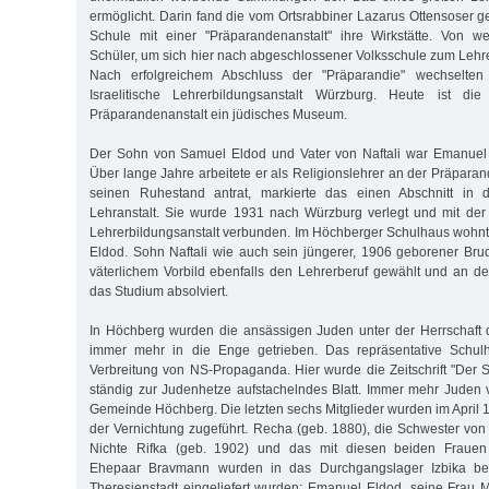
ermöglicht. Darin fand die vom Ortsrabbiner Lazarus Ottensoser 
Schule mit einer "Präparandenanstalt" ihre Wirkstätte. Von w
Schüler, um sich hier nach abgeschlossener Volksschule zum Lehre
Nach erfolgreichem Abschluss der "Präparandie" wechselten
Israelitische Lehrerbildungsanstalt Würzburg. Heute ist die
Präparandenanstalt ein jüdisches Museum.
Der Sohn von Samuel Eldod und Vater von Naftali war Emanuel
Über lange Jahre arbeitete er als Religionslehrer an der Präparan
seinen Ruhestand antrat, markierte das einen Abschnitt in d
Lehranstalt. Sie wurde 1931 nach Würzburg verlegt und mit der d
Lehrerbildungsanstalt verbunden. Im Höchberger Schulhaus wohnte
Eldod. Sohn Naftali wie auch sein jüngerer, 1906 geborener Br
väterlichem Vorbild ebenfalls den Lehrerberuf gewählt und an de
das Studium absolviert.
In Höchberg wurden die ansässigen Juden unter der Herrschaft d
immer mehr in die Enge getrieben. Das repräsentative Schulh
Verbreitung von NS-Propaganda. Hier wurde die Zeitschrift "Der S
ständig zur Judenhetze aufstachelndes Blatt. Immer mehr Juden
Gemeinde Höchberg. Die letzten sechs Mitglieder wurden im April
der Vernichtung zugeführt. Recha (geb. 1880), die Schwester vo
Nichte Rifka (geb. 1902) und das mit diesen beiden Frau
Ehepaar Bravmann wurden in das Durchgangslager Izbika bei L
Theresienstadt eingeliefert wurden: Emanuel Eldod, seine Frau 