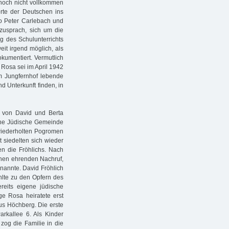
o noch nicht vollkommen
orte der Deutschen ins
o Peter Carlebach und
 zusprach, sich um die
g des Schulunterrichts
eit irgend möglich, als
okumentiert. Vermutlich
 Rosa sei im April 1942
m Jungfernhof lebende
d Unterkunft finden, in
r von David und Berta
eine Jüdische Gemeinde
wiederholten Pogromen
 siedelten sich wieder
en die Fröhlichs. Nach
einen ehrenden Nachruf,
nannte. David Fröhlich
ählte zu den Opfern des
eits eigene jüdische
e Rosa heiratete erst
aus Höchberg. Die erste
kallee 6. Als Kinder
zog die Familie in die