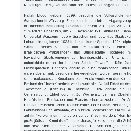
Naftali (geb. 1870). Von dort sind ihre "Todesfallanzeigen" erhalten.
Naftali Eldod, geboren 1899, besuchte die Volksschule un
Gymnasium in Würzburg. Er erhielt mit dem letzten Abgangszeug
mit lobender Beurteilung, besonders für sein Violinspiel. Am 7. 
zum Militär einberufen, am 23. Dezember 1918 entlassen. Danac
Universität Würzburg neuere Sprachen und legte das Staatsex
Lehramt in englischer, 1923 in französischer Sprache, 1924 folg
Während seines Studiums und der Praktikantenzeit erteilte 
Israelitischen Präparanden- und Bürgerschule Höchberg 
bayrischen Staatsregierung den fremdsprachlichen Unterricht
unterrichtete er an der höheren Schule "Jawne" in Köln J
Fremdsprachen. Daneben erteilte er auch rabbinischen Unterr
waren überall gut. Besonders hervorgehoben wurden sein meth
seine pädagogische Begabung. Sein Erfolg wurde von den Kolleg
Bestand der "Jawne" bedroht war, bewarb sich Naftali Eldod an der
Töchterschule (Lyzeum) in Hamburg. 1926 erteilte die Ob
Genehmigung, Eldod dort mit 26 Wochenstunden als Oberlehr
Hebräischen, Englischen und Französischen anzustellen. Dr. A
Direktor der Israelitischen Töchterschule, lobte Eldods zielstrebi
Lehrmethode und erwähnte, wie nützlich Sprachkenntnisse für Sc
auf ihr "Fortkommen in anderen Ländern" sein würden. "Herr El
große jüdische Kenntnisse", urteilte Jonas, "er versteht es, die Sc
und bewussten Jüdinnen zu erziehen. Die von ihm geführten K