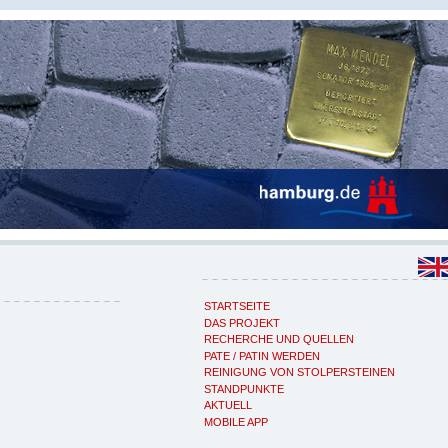
STARTSEITE
DAS PROJEKT
RECHERCHE UND QUELLEN
PATE / PATIN WERDEN
REINIGUNG VON STOLPERSTEINEN
STANDPUNKTE
AKTUELL
MOBILE APP