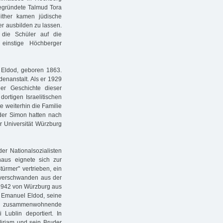
gegründete Talmud Tora
either kamen jüdische
r ausbilden zu lassen.
 die Schüler auf die
 einstige Höchberger
 Eldod, geboren 1863.
denanstalt. Als er 1929
er Geschichte dieser
ortigen Israelitischen
 weiterhin die Familie
uder Simon hatten nach
r Universität Würzburg
er Nationalsozialisten
aus eignete sich zur
türmer" vertrieben, ein
 verschwanden aus der
 1942 von Würzburg aus
n Emanuel Eldod, seine
en zusammenwohnende
ublin deportiert. In
Miriam und sein Bruder