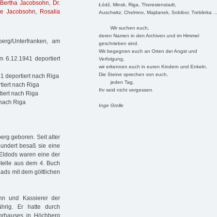
,
Bertha Jacobsohn
,
Dr.
Łódź, Minsk, Riga, Theresienstadt,
de Jacobsohn
,
Rosalia
Auschwitz, Chelmno, Majdanek, Sobibor, Treblinka ..
Wir suchen euch,
deren Namen in den Archiven und im Himmel
rg/Unterfranken, am
geschrieben sind.
Wir begegnen euch an Orten der Angst und
 6.12.1941 deportiert
Verfolgung,
wir erkennen euch in euren Kindern und Enkeln.
Die Steine sprechen von euch,
 deportiert nach Riga
jeden Tag.
iert nach Riga
Ihr seid nicht vergessen.
iert nach Riga
 nach Riga
Inge Grolle
rg geboren. Seit alter
hundert besaß sie eine
 Eldods waren eine der
Stelle aus dem 4. Buch
ads mit dem göttlichen
nn und Kassierer der
hrig. Er hatte durch
rhauses in Höchberg