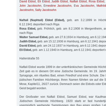
David Eldod
,
Eli Eldod
,
Judith Eldod
,
Naftali Eldod
,
Rosa Eldod
John Jacobsohn
,
Ernestine Jacobsohn
,
Eva Jacobsohn
,
Mathil
Jacobsohn
,
Sally Jacobsohn
Naftali (Naphtali) Eldod (Eldad),
geb. am 3.2.1899 in Höchbe
6.12.1941 deportiert nach Riga
Rosa Eldod,
geb. Fröhlich, geb. am 8.2.1908 in Mergentheim, am
nach Riga
Walter Samuel Eldod,
geb. am 27.8.1934 in Hamburg, am 6.12.1941
Judith Eldod,
geb. am 15.12.1936 in Hamburg, am 6.12.1941 deport
David Eldod,
geb. am 24.12.1937 in Hamburg, am 6.12.1941 deport
Eli Eldod,
geb. am 1.12.1940 in Hamburg, am 6.12.1941 deportiert
Hallerstraße 55
Naftali Eldod wurde 1899 in der unterfränkischen Gemeinde Höchbe
Zeit gab es in diesem Ort eine Jüdische Gemeinde. Im 19. Jahr
Synagoge, ein rituelles Bad, einen Friedhof und eine Schule. Die
jüdischen Familien Höchbergs. Ihren Namen führten sie auf die 
Mose, Kapitel11, 26/27 zurück. Demnach seien die Eldods oder Eld
Geist begabt worden.
Der Großvater von Naftali Eldod, Samuel Eldod, war Kaufma
Jüdischen Gemeinde Höchberg. 1920 starb er fast hundertjä
unermüdlich werbende Sammlungen den Bau eines großen Leh