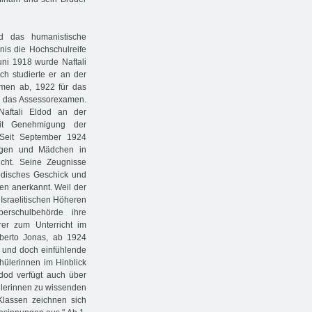
d das humanistische
nis die Hochschulreife
Juni 1918 wurde Naftali
h studierte er an der
amen ab, 1922 für das
te das Assessorexamen.
Naftali Eldod an der
mit Genehmigung der
. Seit September 1924
ungen und Mädchen in
icht. Seine Zeugnisse
odisches Geschick und
en anerkannt. Weil der
 Israelitischen Höheren
erschulbehörde ihre
er zum Unterricht im
lberto Jonas, ab 1924
ge und doch einfühlende
hülerinnen im Hinblick
dod verfügt auch über
hülerinnen zu wissenden
lassen zeichnen sich