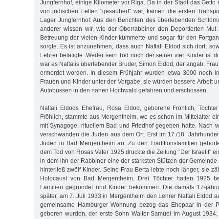
Jungfernhof, einige Kilometer vor Riga. Da in der Stadt das Gett
von jüdischen Letten "gesäubert" war, kamen die ersten Transp
Lager Jungfernhof. Aus den Berichten des überlebenden Schlom
anderer wissen wir, wie der Oberrabbiner den Deportierten Mut
Betreuung der vielen Kinder kümmerte und sogar für den Fortgan
sorgte. Es ist anzunehmen, dass auch Naftali Eldod sich dort, sow
Lehrer betätigte. Weder sein Tod noch der seiner vier Kinder ist d
war es Naftalis überlebender Bruder, Simon Eldod, der angab, Frau
ermordet worden. In diesem Frühjahr wurden etwa 3000 noch i
Frauen und Kinder unter der Vorgabe, sie würden bessere Arbeit un
Autobussen in den nahen Hochwald gefahren und erschossen.
Naftali Eldods Ehefrau, Rosa Eldod, geborene Fröhlich, Tochte
Fröhlich, stammte aus Mergentheim, wo es schon im Mittelalter 
mit Synagoge, rituellem Bad und Friedhof gegeben hatte. Nach 
verschwanden die Juden aus dem Ort. Erst im 17./18. Jahrhundert
Juden in Bad Mergentheim an. Zu den Traditionsfamilien gehört
dem Tod von Rosas Vater 1925 druckte die Zeitung "Der Israelit" 
in dem ihn der Rabbiner eine der stärksten Stützen der Gemeinde 
hinterließ zwölf Kinder. Seine Frau Berta lebte noch länger, sie z
Holocaust von Bad Mergentheim. Drei Töchter hatten 1925 ber
Familien gegründet und Kinder bekommen. Die damals 17-jährig
später, am 7. Juli 1933 in Mergentheim den Lehrer Naftali Eldod 
gemeinsame Hamburger Wohnung bezog das Ehepaar in der Par
geboren wurden, der erste Sohn Walter Samuel im August 1934, 