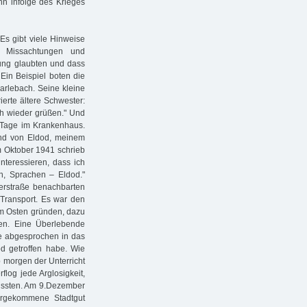
n infolge des Krieges
Es gibt viele Hinweise
 Missachtungen und
hung glaubten und dass
Ein Beispiel boten die
rlebach. Seine kleine
erte ältere Schwester:
ich wieder grüßen." Und
4 Tage im Krankenhaus.
nd von Eldod, meinem
im Oktober 1941 schrieb
nteressieren, dass ich
h, Sprachen – Eldod."
erstraße benachbarten
Transport. Es war den
im Osten gründen, dazu
en. Eine Überlebende
wie abgesprochen in das
d getroffen habe. Wie
b morgen der Unterricht
log jede Arglosigkeit,
mussten. Am 9.Dezember
ergekommene Stadtgut