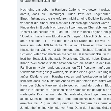
einstweilen nicht stattfinden."
Noch ging das Leben in Hamburg äußerlich wie gewohnt weiter. 
darauf, dass die Hamburger Juden trotz der ungeheuren
Einschränkungen, die sie erfuhren, nicht an eine tödliche Bedro
vor allem die Kinder sich nicht der Gefahrenlage bewusst waren. 
Kinder des in Eldods Nachbarschaft wohnenden Oberrabbiners Ca
Tochter Ruth schrieb am 1. Mai 1939 an ihre nach England emigri
"Judel, ich habe Herrn Eldod von Dir gegrüßt. Ich soll Dich herzl
am 2. Oktober 1941: "Uns geht es G’tt sei D(ank) gut. Ich war 1
Prima. An Judel 100 herzliche Grüße von Schwester Johanna u
Klassenlehrer, Vater von 3 Söhnen und einer Tochter." Ebenfalls 
Schlomo Peter Carlebach an die fernen Geschwister: "Buli wird i
jetzt bei Toczeck Mathematik, Physik und Chemie habe. Deutsc
Knapp zwei Monate später befanden sich die beiden in der Hall
Familien mit vielen anderen, zusammen 753 Personen, auf dem 
"Auswanderern" gesagt worden, sie sollten eine eigene Siedlung 
außer Kleidung auch Haushaltswaren und Werkzeuge mitbring
schildert, dass ihre Mutter am Abend vor der Abfahrt ihre Koffer 
Haus der Schule Karolinenstraße gebracht und dort Lehrer Eldo
denn ihre Tochter im Englischen stehe? habe sie ihn gefragt, als o
weitergehe. Doch schon in der Sammelstelle, dem Logenhaus, verf
als die Menschen in gedrängter Enge dort die Nacht zubringen 
erreichte der Zug mit den jüdischen Hamburgern das herunt
Jungfernhof, einige Kilometer vor Riga. Da in der Stadt das Gett