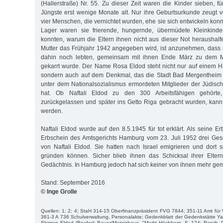
(Hallerstraße) Nr. 55. Zu dieser Zeit waren die Kinder sieben, f
Jüngste erst wenige Monate alt. Nur ihre Geburtsurkunde zeugt v
vier Menschen, die vernichtet wurden, ehe sie sich entwickeln ko
Lager waren sie frierende, hungernde, übermüdete Kleinkinder
konnten, warum die Eltern ihnen nicht aus dieser Not heraushalf
Mutter das Frühjahr 1942 angegeben wird, ist anzunehmen, dass si
dahin noch lebten, gemeinsam mit ihnen Ende März zu dem 
gekarrt wurde. Der Name Rosa Eldod steht nicht nur auf einem H
sondern auch auf dem Denkmal, das die Stadt Bad Mergentheim 
unter dem Nationalsozialismus ermordeten Mitglieder der Jüdisc
hat. Ob Naftali Eldod zu den 300 Arbeitsfähigen gehörte,
zurückgelassen und später ins Getto Riga gebracht wurden, kann
werden.
Naftali Eldod wurde auf den 8.5.1945 für tot erklärt. Als seine E
Erbschein des Amtsgerichts Hamburg vom 23. Juli 1952 drei Ges
von Naftali Eldod. Sie hatten nach Israel emigrieren und dort 
gründen können. Sicher blieb ihnen das Schicksal ihrer Elte
Gedächtnis. In Hamburg jedoch hat sich keiner von ihnen mehr gem
Stand: September 2016
© Inge Grolle
Quellen: 1; 2; 4; StaH 314-15 Oberfinanzpräsident FVG 7844; 351-11 Amt fü
361-3 A 736 Schulverwaltung, Personalakte; Gedenkblatt der Gedenkstätte Y
Shimon Eldod (Bruder); Bauer/Meinighaus, "Markt Höchberg, S. 124; Randt, 