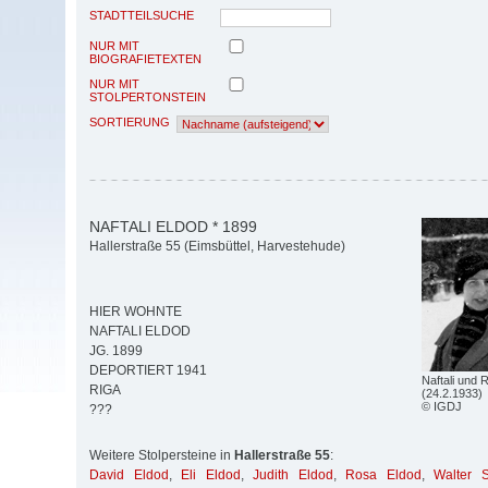
STADTTEILSUCHE
NUR MIT
BIOGRAFIETEXTEN
NUR MIT
STOLPERTONSTEIN
SORTIERUNG
NAFTALI ELDOD * 1899
Hallerstraße 55 (Eimsbüttel, Harvestehude)
HIER WOHNTE
NAFTALI ELDOD
JG. 1899
DEPORTIERT 1941
Naftali und
RIGA
(24.2.1933)
© IGDJ
???
Weitere Stolpersteine in
Hallerstraße 55
:
David Eldod
,
Eli Eldod
,
Judith Eldod
,
Rosa Eldod
,
Walter 