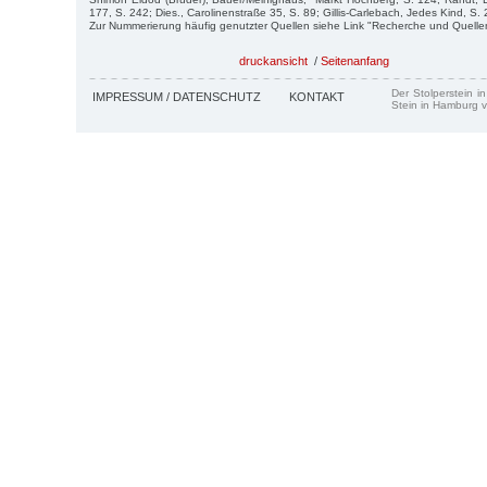
177, S. 242; Dies., Carolinenstraße 35, S. 89; Gillis-Carlebach, Jedes Kind, S.
Zur Nummerierung häufig genutzter Quellen siehe Link "Recherche und Quelle
druckansicht
/
Seitenanfang
Der Stolperstein i
IMPRESSUM / DATENSCHUTZ
KONTAKT
Stein in Hamburg v