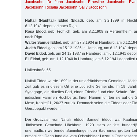
Jacobsohn
,
Dr. John Jacobsohn
,
Ernestine Jacobsohn
,
Eva
Jacobsohn
,
Rosalia Jacobsohn
,
Sally Jacobsohn
Naftali (Naphtali) Eldod (Eldad),
geb. am 3.2.1899 in Höchbe
6.12.1941 deportiert nach Riga
Rosa Eldod,
geb. Fröhlich, geb. am 8.2.1908 in Mergentheim, am
nach Riga
Walter Samuel Eldod,
geb. am 27.8.1934 in Hamburg, am 6.12.1941
Judith Eldod,
geb. am 15.12.1936 in Hamburg, am 6.12.1941 deport
David Eldod,
geb. am 24.12.1937 in Hamburg, am 6.12.1941 deport
Eli Eldod,
geb. am 1.12.1940 in Hamburg, am 6.12.1941 deportiert
Hallerstraße 55
Naftali Eldod wurde 1899 in der unterfränkischen Gemeinde Höchbe
Zeit gab es in diesem Ort eine Jüdische Gemeinde. Im 19. Jahr
Synagoge, ein rituelles Bad, einen Friedhof und eine Schule. Die
jüdischen Familien Höchbergs. Ihren Namen führten sie auf die 
Mose, Kapitel11, 26/27 zurück. Demnach seien die Eldods oder Eld
Geist begabt worden.
Der Großvater von Naftali Eldod, Samuel Eldod, war Kaufma
Jüdischen Gemeinde Höchberg. 1920 starb er fast hundertjä
unermüdlich werbende Sammlungen den Bau eines großen Leh
ermöglicht. Darin fand die vom Ortsrabbiner Lazarus Ottensoser 