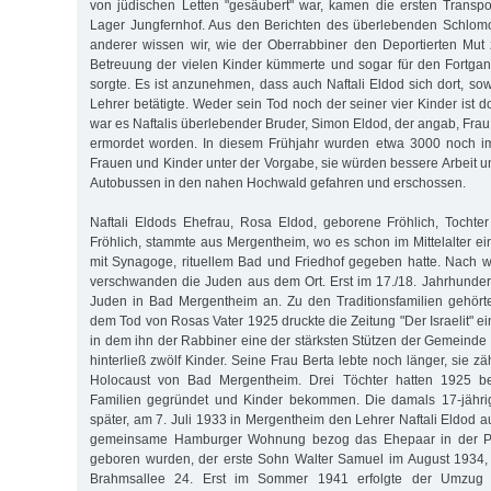
von jüdischen Letten "gesäubert" war, kamen die ersten Transp
Lager Jungfernhof. Aus den Berichten des überlebenden Schlom
anderer wissen wir, wie der Oberrabbiner den Deportierten Mut
Betreuung der vielen Kinder kümmerte und sogar für den Fortgan
sorgte. Es ist anzunehmen, dass auch Naftali Eldod sich dort, sow
Lehrer betätigte. Weder sein Tod noch der seiner vier Kinder ist d
war es Naftalis überlebender Bruder, Simon Eldod, der angab, Frau
ermordet worden. In diesem Frühjahr wurden etwa 3000 noch i
Frauen und Kinder unter der Vorgabe, sie würden bessere Arbeit un
Autobussen in den nahen Hochwald gefahren und erschossen.
Naftali Eldods Ehefrau, Rosa Eldod, geborene Fröhlich, Tochte
Fröhlich, stammte aus Mergentheim, wo es schon im Mittelalter 
mit Synagoge, rituellem Bad und Friedhof gegeben hatte. Nach 
verschwanden die Juden aus dem Ort. Erst im 17./18. Jahrhundert
Juden in Bad Mergentheim an. Zu den Traditionsfamilien gehört
dem Tod von Rosas Vater 1925 druckte die Zeitung "Der Israelit" 
in dem ihn der Rabbiner eine der stärksten Stützen der Gemeinde 
hinterließ zwölf Kinder. Seine Frau Berta lebte noch länger, sie z
Holocaust von Bad Mergentheim. Drei Töchter hatten 1925 ber
Familien gegründet und Kinder bekommen. Die damals 17-jährig
später, am 7. Juli 1933 in Mergentheim den Lehrer Naftali Eldod 
gemeinsame Hamburger Wohnung bezog das Ehepaar in der Par
geboren wurden, der erste Sohn Walter Samuel im August 1934, 
Brahmsallee 24. Erst im Sommer 1941 erfolgte der Umzug i