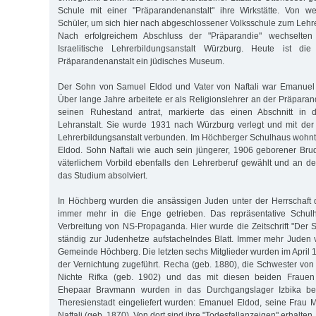
Schule mit einer "Präparandenanstalt" ihre Wirkstätte. Von w
Schüler, um sich hier nach abgeschlossener Volksschule zum Lehre
Nach erfolgreichem Abschluss der "Präparandie" wechselten
Israelitische Lehrerbildungsanstalt Würzburg. Heute ist die
Präparandenanstalt ein jüdisches Museum.
Der Sohn von Samuel Eldod und Vater von Naftali war Emanuel
Über lange Jahre arbeitete er als Religionslehrer an der Präparan
seinen Ruhestand antrat, markierte das einen Abschnitt in d
Lehranstalt. Sie wurde 1931 nach Würzburg verlegt und mit der d
Lehrerbildungsanstalt verbunden. Im Höchberger Schulhaus wohnte
Eldod. Sohn Naftali wie auch sein jüngerer, 1906 geborener Br
väterlichem Vorbild ebenfalls den Lehrerberuf gewählt und an de
das Studium absolviert.
In Höchberg wurden die ansässigen Juden unter der Herrschaft d
immer mehr in die Enge getrieben. Das repräsentative Schulh
Verbreitung von NS-Propaganda. Hier wurde die Zeitschrift "Der S
ständig zur Judenhetze aufstachelndes Blatt. Immer mehr Juden
Gemeinde Höchberg. Die letzten sechs Mitglieder wurden im April
der Vernichtung zugeführt. Recha (geb. 1880), die Schwester vo
Nichte Rifka (geb. 1902) und das mit diesen beiden Frau
Ehepaar Bravmann wurden in das Durchgangslager Izbika bei L
Theresienstadt eingeliefert wurden: Emanuel Eldod, seine Frau 
Naftali (geb. 1870). Von dort sind ihre "Todesfallanzeigen" erhalten.