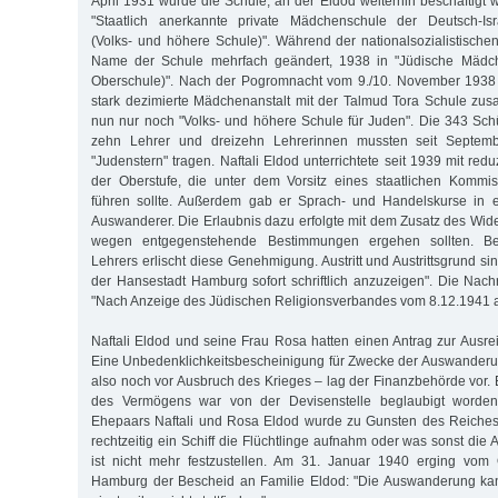
April 1931 wurde die Schule, an der Eldod weiterhin beschäftigt 
"Staatlich anerkannte private Mädchenschule der Deutsch-Isr
(Volks- und höhere Schule)". Während der nationalsozialistische
Name der Schule mehrfach geändert, 1938 in "Jüdische Mädch
Oberschule)". Nach der Pogromnacht vom 9./10. November 1938
stark dezimierte Mädchenanstalt mit der Talmud Tora Schule zu
nun nur noch "Volks- und höhere Schule für Juden". Die 343 Sch
zehn Lehrer und dreizehn Lehrerinnen mussten seit Septem
"Judenstern" tragen. Naftali Eldod unterrichtete seit 1939 mit red
der Oberstufe, die unter dem Vorsitz eines staatlichen Kommis
führen sollte. Außerdem gab er Sprach- und Handelskurse in e
Auswanderer. Die Erlaubnis dazu erfolgte mit dem Zusatz des Wider
wegen entgegenstehende Bestimmungen ergehen sollten. B
Lehrers erlischt diese Genehmigung. Austritt und Austrittsgrund s
der Hansestadt Hamburg sofort schriftlich anzuzeigen". Die Nachri
"Nach Anzeige des Jüdischen Religionsverbandes vom 8.12.1941 
Naftali Eldod und seine Frau Rosa hatten einen Antrag zur Ausrei
Eine Unbedenklichkeitsbescheinigung für Zwecke der Auswanderu
also noch vor Ausbruch des Krieges – lag der Finanzbehörde vor. 
des Vermögens war von der Devisenstelle beglaubigt worde
Ehepaars Naftali und Rosa Eldod wurde zu Gunsten des Reiches
rechtzeitig ein Schiff die Flüchtlinge aufnahm oder was sonst die A
ist nicht mehr festzustellen. Am 31. Januar 1940 erging vom 
Hamburg der Bescheid an Familie Eldod: "Die Auswanderung kan