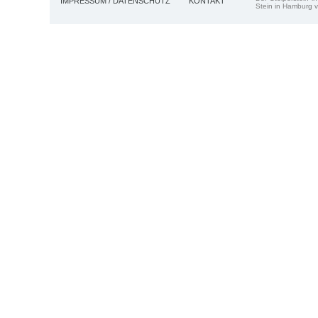
IMPRESSUM / DATENSCHUTZ
KONTAKT
Stein in Hamburg v