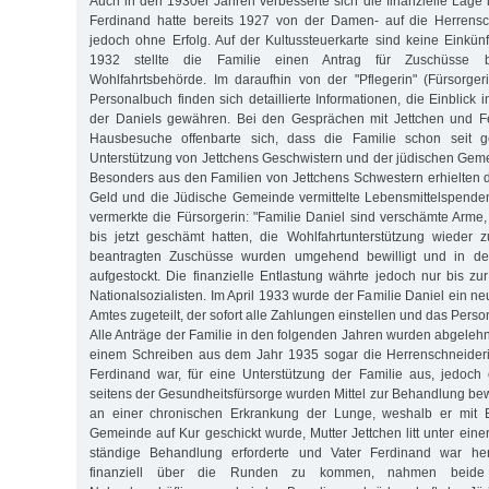
Auch in den 1930er Jahren verbesserte sich die finanzielle Lage 
Ferdinand hatte bereits 1927 von der Damen- auf die Herrensch
jedoch ohne Erfolg. Auf der Kultussteuerkarte sind keine Einkünf
1932 stellte die Familie einen Antrag für Zuschüsse b
Wohlfahrtsbehörde. Im daraufhin von der "Pflegerin" (Fürsorge
Personalbuch finden sich detaillierte Informationen, die Einblic
der Daniels gewähren. Bei den Gesprächen mit Jettchen und F
Hausbesuche offenbarte sich, dass die Familie schon seit g
Unterstützung von Jettchens Geschwistern und der jüdischen Ge
Besonders aus den Familien von Jettchens Schwestern erhielten 
Geld und die Jüdische Gemeinde vermittelte Lebensmittelspende
vermerkte die Fürsorgerin: "Familie Daniel sind verschämte Arme,
bis jetzt geschämt hatten, die Wohlfahrtunterstützung wieder 
beantragten Zuschüsse wurden umgehend bewilligt und in d
aufgestockt. Die finanzielle Entlastung währte jedoch nur bis 
Nationalsozialisten. Im April 1933 wurde der Familie Daniel ein ne
Amtes zugeteilt, der sofort alle Zahlungen einstellen und das Perso
Alle Anträge der Familie in den folgenden Jahren wurden abgelehn
einem Schreiben aus dem Jahr 1935 sogar die Herrenschneideri
Ferdinand war, für eine Unterstützung der Familie aus, jedoch 
seitens der Gesundheitsfürsorge wurden Mittel zur Behandlung bewil
an einer chronischen Erkrankung der Lunge, weshalb er mit B
Gemeinde auf Kur geschickt wurde, Mutter Jettchen litt unter ein
ständige Behandlung erforderte und Vater Ferdinand war h
finanziell über die Runden zu kommen, nahmen beide