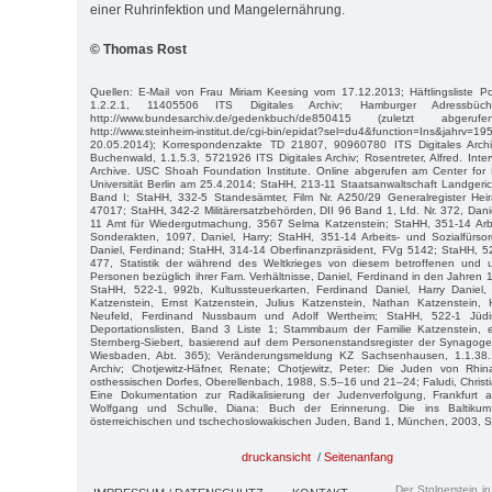
einer Ruhrinfektion und Mangelernährung.
© Thomas Rost
Quellen: E-Mail von Frau Miriam Keesing vom 17.12.2013; Häftlingsliste Pol
1.2.2.1, 11405506 ITS Digitales Archiv; Hamburger Adressbüc
http://www.bundesarchiv.de/gedenkbuch/de850415 (zuletzt abge
http://www.steinheim-institut.de/cgi-bin/epidat?sel=du4&function=Ins&jahrv=
20.05.2014); Korrespondenzakte TD 21807, 90960780 ITS Digitales Archiv
Buchenwald, 1.1.5.3, 5721926 ITS Digitales Archiv; Rosentreter, Alfred. Inte
Archive. USC Shoah Foundation Institute. Online abgerufen am Center for D
Universität Berlin am 25.4.2014; StaHH, 213-11 Staatsanwaltschaft Landgeri
Band I; StaHH, 332-5 Standesämter, Film Nr. A250/29 Generalregister He
47017; StaHH, 342-2 Militärersatzbehörden, DII 96 Band 1, Lfd. Nr. 372, Dani
11 Amt für Wiedergutmachung, 3567 Selma Katzenstein; StaHH, 351-14 Arbe
Sonderakten, 1097, Daniel, Harry; StaHH, 351-14 Arbeits- und Sozialfürs
Daniel, Ferdinand; StaHH, 314-14 Oberfinanzpräsident, FVg 5142; StaHH, 
477, Statistik der während des Weltkrieges von diesem betroffenen und u
Personen bezüglich ihrer Fam. Verhältnisse, Daniel, Ferdinand in den Jahre
StaHH, 522-1, 992b, Kultussteuerkarten, Ferdinand Daniel, Harry Daniel,
Katzenstein, Ernst Katzenstein, Julius Katzenstein, Nathan Katzenstein
Neufeld, Ferdinand Nussbaum und Adolf Wertheim; StaHH, 522-1 Jüd
Deportationslisten, Band 3 Liste 1; Stammbaum der Familie Katzenstein, er
Sternberg-Siebert, basierend auf dem Personenstandsregister der Synago
Wiesbaden, Abt. 365); Veränderungsmeldung KZ Sachsenhausen, 1.1.38.
Archiv; Chotjewitz-Häfner, Renate; Chotjewitz, Peter: Die Juden von Rhi
osthessischen Dorfes, Oberellenbach, 1988, S.5–16 und 21–24; Faludi, Christi
Eine Dokumentation zur Radikalisierung der Judenverfolgung, Frankfurt 
Wolfgang und Schulle, Diana: Buch der Erinnerung. Die ins Baltikum 
österreichischen und tschechoslowakischen Juden, Band 1, München, 2003, 
druckansicht
/
Seitenanfang
Der Stolperstein i