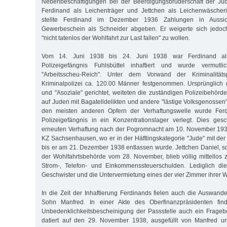
Nebenbeschäftigungen bei der Beerdigungsbrüderschaft der Jü
Ferdinand als Leichenträger und Jettchen als Leichenwäscher
stellte Ferdinand im Dezember 1936 Zahlungen in Aussich
Gewerbeschein als Schneider abgeben. Er weigerte sich jedoc
"nicht tatenlos der Wohlfahrt zur Last fallen" zu wollen.
Vom 14. Juni 1938 bis 24. Juni 1938 war Ferdinand als 
Polizeigefängnis Fuhlsbüttel inhaftiert und wurde vermutl
"Arbeitsscheu-Reich". Unter dem Vorwand der Kriminalitäts
Kriminalpolizei ca. 120.00 Männer festgenommen. Ursprünglich 
und "Asoziale" gerichtet, weiteten die zuständigen Polizeibehörd
auf Juden mit Bagatelldelikten und andere "lästige Volksgenossen
den meisten anderen Opfern der Verhaftungswelle wurde Fer
Polizeigefängnis in ein Konzentrationslager verlegt. Dies ges
erneuten Verhaftung nach der Pogromnacht am 10. November 1938
KZ Sachsenhausen, wo er in der Häftlingskategorie "Jude" mit der N
bis er am 21. Dezember 1938 entlassen wurde. Jettchen Daniel, s
der Wohlfahrtsbehörde vom 28. November, blieb völlig mittellos z
Strom-, Telefon- und Einkommenssteuerschulden. Lediglich di
Geschwister und die Untervermietung eines der vier Zimmer ihrer W
In die Zeit der Inhaftierung Ferdinands fielen auch die Auswa
Sohn Manfred. In einer Akte des Oberfinanzpräsidenten fin
Unbedenklichkeitsbescheinigung der Passstelle auch ein Frageb
datiert auf den 29. November 1938, ausgefüllt von Manfred u