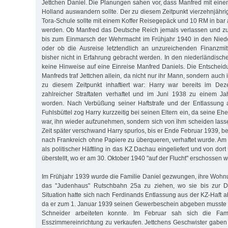
Jettchen Daniel. Die Planungen sahen vor, dass Manfred mit eine
Holland auswandern sollte. Der zu diesem Zeitpunkt vierzehnjähri
Tora-Schule sollte mit einem Koffer Reisegepäck und 10 RM in bar 
werden. Ob Manfred das Deutsche Reich jemals verlassen und zu
bis zum Einmarsch der Wehrmacht im Frühjahr 1940 in den Niede
oder ob die Ausreise letztendlich an unzureichenden Finanzmitt
bisher nicht in Erfahrung gebracht werden. In den niederländisch
keine Hinweise auf eine Einreise Manfred Daniels. Die Entsche
Manfreds traf Jettchen allein, da nicht nur ihr Mann, sondern auch
zu diesem Zeitpunkt inhaftiert war: Harry war bereits im De
zahlreicher Straftaten verhaftet und im Juni 1938 zu einem Jah
worden. Nach Verbüßung seiner Haftstrafe und der Entlassung
Fuhlsbüttel zog Harry kurzzeitig bei seinen Eltern ein, da seine Eh
war, ihn wieder aufzunehmen, sondern sich von ihm scheiden lasse
Zeit später verschwand Harry spurlos, bis er Ende Februar 1939, 
nach Frankreich ohne Papiere zu überqueren, verhaftet wurde. Am
als politischer Häftling in das KZ Dachau eingeliefert und von do
überstellt, wo er am 30. Oktober 1940 "auf der Flucht" erschossen 
Im Frühjahr 1939 wurde die Familie Daniel gezwungen, ihre Woh
das "Judenhaus" Rutschbahn 25a zu ziehen, wo sie bis zur De
Situation hatte sich nach Ferdinands Entlassung aus der KZ-Haft a
da er zum 1. Januar 1939 seinen Gewerbeschein abgeben musste 
Schneider arbeiteten konnte. Im Februar sah sich die Fam
Esszimmereinrichtung zu verkaufen. Jettchens Geschwister gaben d