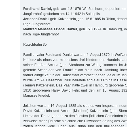
Ferdinand Daniel,
geb. am 4.8.1879 Weißenthurm, deportiert am
Jungfernhof, gestorben am 14.1.1942 in Salaspils
Jettchen Daniel,
geb. Katzenstein, geb. 16.8.1885 in Rhina, depor
Riga-Jungfernhof
Manfred Manasse Friedel Daniel,
geb.15.8.1924 in Hamburg, de
nach Riga-Jungfernhof
Rutschbahn 35
Familienvater Ferdinand Daniel war am 4. August 1879 in Weiße
Koblenz als eines von mindestens drei Kindern des Handelsma
seiner Ehefrau Amalia (geb. Abraham) zur Welt gekommen. Im Ja
gelernte Schneider von Frankfurt am Main nach Hamburg über,
vorher einige Zeit in der Hansestadt verbracht haben, da er im Ja
wurde. Am 24. Dezember 1908 heiratete er die aus Rhina in Hes
(Jenny) Katzenstein. Das Paar hatte zwei in Hamburg geborene 
1910 geborenen Harry David Felix und den am 15. August 19
Manasse Friedel.
Jettchen war am 16. August 1885 als siebtes von insgesamt neu
David Katzenstein und Amalie (Malchen) Katzenstein (geb. Ster
Heimatdorf Rhina gehörte zu den ältesten jüdischen Gemeinden i
zeitweise mehr jüdische als christliche Einwohner. Anfang des Zw
zogen jedoch viele Juden aus Rhina und den umliegenden D