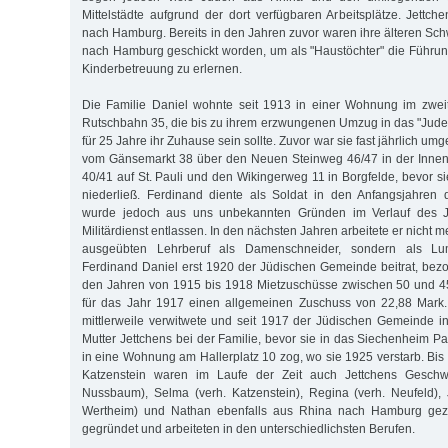
Mittelstädte aufgrund der dort verfügbaren Arbeitsplätze. Jettc
nach Hamburg. Bereits in den Jahren zuvor waren ihre älteren Sch
nach Hamburg geschickt worden, um als "Haustöchter" die Führu
Kinderbetreuung zu erlernen.
Die Familie Daniel wohnte seit 1913 in einer Wohnung im zwe
Rutschbahn 35, die bis zu ihrem erzwungenen Umzug in das "Jud
für 25 Jahre ihr Zuhause sein sollte. Zuvor war sie fast jährlich u
vom Gänsemarkt 38 über den Neuen Steinweg 46/47 in der Innen
40/41 auf St. Pauli und den Wikingerweg 11 in Borgfelde, bevor sie
niederließ. Ferdinand diente als Soldat in den Anfangsjahren 
wurde jedoch aus uns unbekannten Gründen im Verlauf des 
Militärdienst entlassen. In den nächsten Jahren arbeitete er nicht 
ausgeübten Lehrberuf als Damenschneider, sondern als Lu
Ferdinand Daniel erst 1920 der Jüdischen Gemeinde beitrat, bezo
den Jahren von 1915 bis 1918 Mietzuschüsse zwischen 50 und 45
für das Jahr 1917 einen allgemeinen Zuschuss von 22,88 Mark.
mittlerweile verwitwete und seit 1917 der Jüdischen Gemeinde 
Mutter Jettchens bei der Familie, bevor sie in das Siechenheim Pa
in eine Wohnung am Hallerplatz 10 zog, wo sie 1925 verstarb. Bis
Katzenstein waren im Laufe der Zeit auch Jettchens Geschwis
Nussbaum), Selma (verh. Katzenstein), Regina (verh. Neufeld), J
Wertheim) und Nathan ebenfalls aus Rhina nach Hamburg gezo
gegründet und arbeiteten in den unterschiedlichsten Berufen.