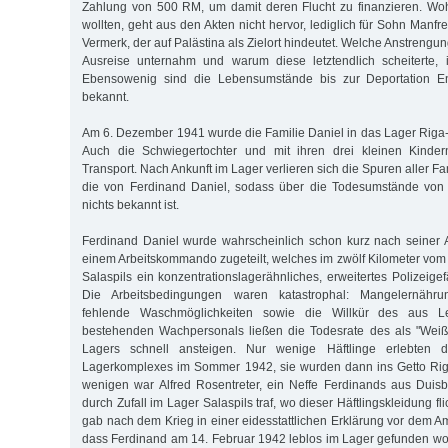
Zahlung von 500 RM, um damit deren Flucht zu finanzieren. Woh
wollten, geht aus den Akten nicht hervor, lediglich für Sohn Manfre
Vermerk, der auf Palästina als Zielort hindeutet. Welche Anstrengun
Ausreise unternahm und warum diese letztendlich scheiterte, i
Ebensowenig sind die Lebensumstände bis zur Deportation 
bekannt.
Am 6. Dezember 1941 wurde die Familie Daniel in das Lager Riga-J
Auch die Schwiegertochter und mit ihren drei kleinen Kinder
Transport. Nach Ankunft im Lager verlieren sich die Spuren aller Fa
die von Ferdinand Daniel, sodass über die Todesumstände von
nichts bekannt ist.
Ferdinand Daniel wurde wahrscheinlich schon kurz nach seiner 
einem Arbeitskommando zugeteilt, welches im zwölf Kilometer vom 
Salaspils ein konzentrationslagerähnliches, erweitertes Polizeigefä
Die Arbeitsbedingungen waren katastrophal: Mangelernährun
fehlende Waschmöglichkeiten sowie die Willkür des aus L
bestehenden Wachpersonals ließen die Todesrate des als "Weiß
Lagers schnell ansteigen. Nur wenige Häftlinge erlebten di
Lagerkomplexes im Sommer 1942, sie wurden dann ins Getto Riga
wenigen war Alfred Rosentreter, ein Neffe Ferdinands aus Duis
durch Zufall im Lager Salaspils traf, wo dieser Häftlingskleidung fli
gab nach dem Krieg in einer eidesstattlichen Erklärung vor dem A
dass Ferdinand am 14. Februar 1942 leblos im Lager gefunden wo