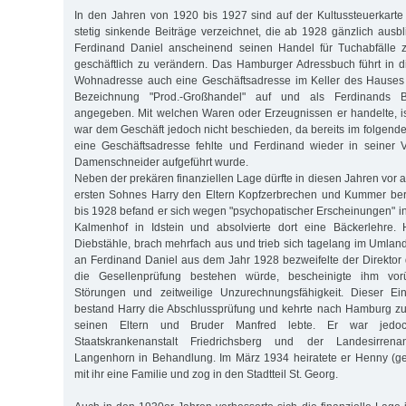
In den Jahren von 1920 bis 1927 sind auf der Kultussteuerkart
stetig sinkende Beiträge verzeichnet, die ab 1928 gänzlich ausb
Ferdinand Daniel anscheinend seinen Handel für Tuchabfälle z
geschäftlich zu verändern. Das Hamburger Adressbuch führt in 
Wohnadresse auch eine Geschäftsadresse im Keller des Hauses
Bezeichnung "Prod.-Großhandel" auf und als Ferdinands 
angegeben. Mit welchen Waren oder Erzeugnissen er handelte, ist
war dem Geschäft jedoch nicht beschieden, da bereits im folgende
eine Geschäftsadresse fehlte und Ferdinand wieder in seiner V
Damenschneider aufgeführt wurde.
Neben der prekären finanziellen Lage dürfte in diesen Jahren vor 
ersten Sohnes Harry den Eltern Kopfzerbrechen und Kummer ber
bis 1928 befand er sich wegen "psychopatischer Erscheinungen" in
Kalmenhof in Idstein und absolvierte dort eine Bäckerlehre. 
Diebstähle, brach mehrfach aus und trieb sich tagelang im Umland
an Ferdinand Daniel aus dem Jahr 1928 bezweifelte der Direktor d
die Gesellenprüfung bestehen würde, bescheinigte ihm vor
Störungen und zeitweilige Unzurechnungsfähigkeit. Dieser Ei
bestand Harry die Abschlussprüfung und kehrte nach Hamburg zu
seinen Eltern und Bruder Manfred lebte. Er war jedoc
Staatskrankenanstalt Friedrichsberg und der Landesirrena
Langenhorn in Behandlung. Im März 1934 heiratete er Henny (ge
mit ihr eine Familie und zog in den Stadtteil St. Georg.