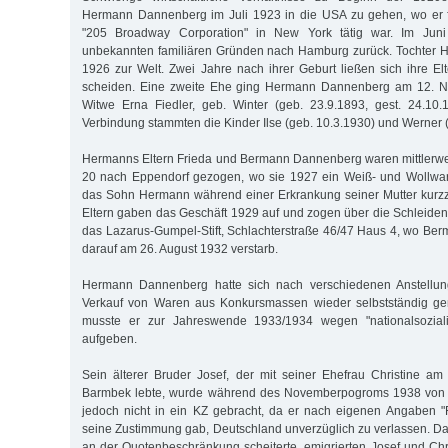
Hermann Dannenberg im Juli 1923 in die USA zu gehen, wo er fa
"205 Broadway Corporation" in New York tätig war. Im Jun
unbekannten familiären Gründen nach Hamburg zurück. Tochter 
1926 zur Welt. Zwei Jahre nach ihrer Geburt ließen sich ihre El
scheiden. Eine zweite Ehe ging Hermann Dannenberg am 12. N
Witwe Erna Fiedler, geb. Winter (geb. 23.9.1893, gest. 24.10.
Verbindung stammten die Kinder Ilse (geb. 10.3.1930) und Werner (
Hermanns Eltern Frieda und Bermann Dannenberg waren mittlerweil
20 nach Eppendorf gezogen, wo sie 1927 ein Weiß- und Wollware
das Sohn Hermann während einer Erkrankung seiner Mutter kurzz
Eltern gaben das Geschäft 1929 auf und zogen über die Schleiden
das Lazarus-Gumpel-Stift, Schlachterstraße 46/47 Haus 4, wo B
darauf am 26. August 1932 verstarb.
Hermann Dannenberg hatte sich nach verschiedenen Anstellu
Verkauf von Waren aus Konkursmassen wieder selbstständig gem
musste er zur Jahreswende 1933/1934 wegen "nationalsozial
aufgeben.
Sein älterer Bruder Josef, der mit seiner Ehefrau Christine a
Barmbek lebte, wurde während des Novemberpogroms 1938 von d
jedoch nicht in ein KZ gebracht, da er nach eigenen Angaben "
seine Zustimmung gab, Deutschland unverzüglich zu verlassen. Da
an der Quotenbeschränkung scheiterte, emigrierten Josef und C