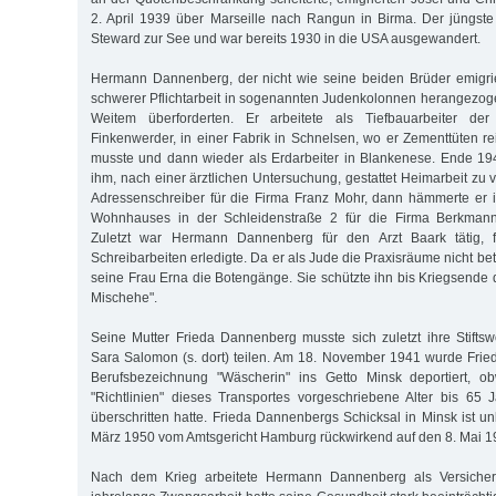
2. April 1939 über Marseille nach Rangun in Birma. Der jüngste 
Steward zur See und war bereits 1930 in die USA ausgewandert.
Hermann Dannenberg, der nicht wie seine beiden Brüder emigri
schwerer Pflichtarbeit in sogenannten Judenkolonnen herangezogen
Weitem überforderten. Er arbeitete als Tiefbauarbeiter de
Finkenwerder, in einer Fabrik in Schnelsen, wo er Zementtüten re
musste und dann wieder als Erdarbeiter in Blankenese. Ende 1
ihm, nach einer ärztlichen Untersuchung, gestattet Heimarbeit zu v
Adressenschreiber für die Firma Franz Mohr, dann hämmerte er 
Wohnhauses in der Schleidenstraße 2 für die Firma Berkmann 
Zuletzt war Hermann Dannenberg für den Arzt Baark tätig, f
Schreibarbeiten erledigte. Da er als Jude die Praxisräume nicht be
seine Frau Erna die Botengänge. Sie schützte ihn bis Kriegsende du
Mischehe".
Seine Mutter Frieda Dannenberg musste sich zuletzt ihre Stift
Sara Salomon (s. dort) teilen. Am 18. November 1941 wurde Fri
Berufsbezeichnung "Wäscherin" ins Getto Minsk deportiert, o
"Richtlinien" dieses Transportes vorgeschriebene Alter bis 65
überschritten hatte. Frieda Dannenbergs Schicksal in Minsk ist u
März 1950 vom Amtsgericht Hamburg rückwirkend auf den 8. Mai 1945
Nach dem Krieg arbeitete Hermann Dannenberg als Versicher