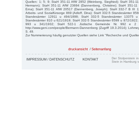
Quellen: 1; 5; 9; StaH 351-11 AfW 2852 (Weinberg, Siegfried); StaH 351-
Hermann); StaH 351-11 AfW 23694 (Dannenberg, Christine); StaH 351-1
Erna); StaH 351-11 AfW 20517 (Dannenberg, Joseph); StaH 332-7 B III 
Arbeits- und Sozialfürsorge 869 (Adloff, Dina); StaH 332-5 Standesämter 8
Standesämter 12911 u 494/1898; StaH 332-5 Standesämter 13375 u
Standesämter 810 u 621/1919; StaH 332-5 Standesämter 6599 u 872/1922;
993 u 341/1932; StaH 522-1 Jüdische Gemeinde Nr. 992 e 2
http://www.geni.com/people/Bermann-Dannenberg (Zugriff 19.3.2014); Lohmey
S. 49.
Zur Nummerierung häufig genutzter Quellen siehe Link "Recherche und Quelle
druckansicht
/
Seitenanfang
Der Stolperstein i
IMPRESSUM / DATENSCHUTZ
KONTAKT
Stein in Hamburg v