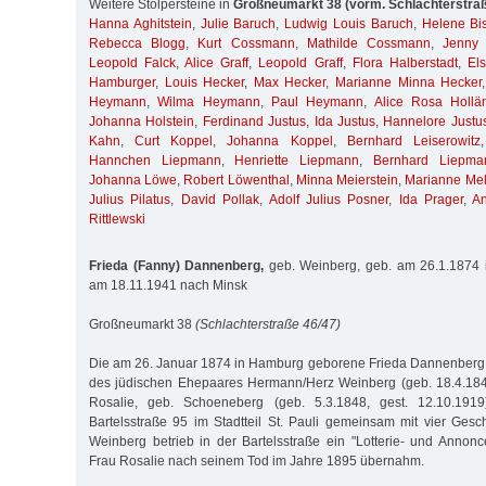
Weitere Stolpersteine in
Großneumarkt 38 (vorm. Schlachterstra
Hanna Aghitstein
,
Julie Baruch
,
Ludwig Louis Baruch
,
Helene Bis
Rebecca Blogg
,
Kurt Cossmann
,
Mathilde Cossmann
,
Jenny 
Leopold Falck
,
Alice Graff
,
Leopold Graff
,
Flora Halberstadt
,
El
Hamburger
,
Louis Hecker
,
Max Hecker
,
Marianne Minna Hecker
Heymann
,
Wilma Heymann
,
Paul Heymann
,
Alice Rosa Hollä
Johanna Holstein
,
Ferdinand Justus
,
Ida Justus
,
Hannelore Justu
Kahn
,
Curt Koppel
,
Johanna Koppel
,
Bernhard Leiserowitz
Hannchen Liepmann
,
Henriette Liepmann
,
Bernhard Liepma
Johanna Löwe
,
Robert Löwenthal
,
Minna Meierstein
,
Marianne Me
Julius Pilatus
,
David Pollak
,
Adolf Julius Posner
,
Ida Prager
,
A
Rittlewski
Frieda (Fanny) Dannenberg,
geb. Weinberg, geb. am 26.1.1874 i
am 18.11.1941 nach Minsk
Großneumarkt 38
(Schlachterstraße 46/47)
Die am 26. Januar 1874 in Hamburg geborene Frieda Dannenberg w
des jüdischen Ehepaares Hermann/Herz Weinberg (geb. 18.4.1845
Rosalie, geb. Schoeneberg (geb. 5.3.1848, gest. 12.10.191
Bartelsstraße 95 im Stadtteil St. Pauli gemeinsam mit vier Ges
Weinberg betrieb in der Bartelsstraße ein "Lotterie- und Annon
Frau Rosalie nach seinem Tod im Jahre 1895 übernahm.