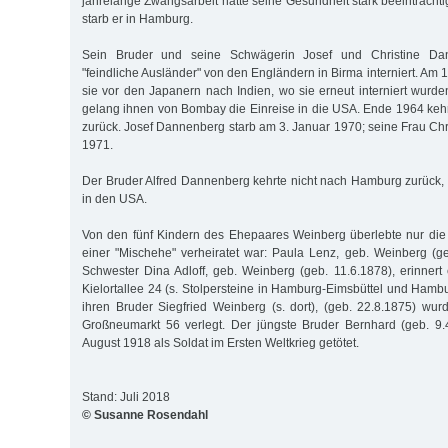
jahrelange Zwangsarbeit hatte seine Gesundheit stark beeinträcht
starb er in Hamburg.
Sein Bruder und seine Schwägerin Josef und Christine Da
"feindliche Ausländer" von den Engländern in Birma interniert. Am 
sie vor den Japanern nach Indien, wo sie erneut interniert wurd
gelang ihnen von Bombay die Einreise in die USA. Ende 1964 ke
zurück. Josef Dannenberg starb am 3. Januar 1970; seine Frau Ch
1971.
Der Bruder Alfred Dannenberg kehrte nicht nach Hamburg zurück, 
in den USA.
Von den fünf Kindern des Ehepaares Weinberg überlebte nur die j
einer "Mischehe" verheiratet war: Paula Lenz, geb. Weinberg (ge
Schwester Dina Adloff, geb. Weinberg (geb. 11.6.1878), erinnert 
Kielortallee 24 (s. Stolpersteine in Hamburg-Eimsbüttel und Hamb
ihren Bruder Siegfried Weinberg (s. dort), (geb. 22.8.1875) wur
Großneumarkt 56 verlegt. Der jüngste Bruder Bernhard (geb. 9
August 1918 als Soldat im Ersten Weltkrieg getötet.
Stand: Juli 2018
© Susanne Rosendahl