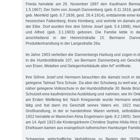
Frieda heiratete am 26. November 1897 den Kaufmann Berma
1.5.1867). Der Sohn von Joseph Dannenberg (geb. 6.11.1818, gest.
geb. Meinfeld (geb. 6.7.1836, gest. 26.4.1914), entstammte einer k
hessischen Falkenberg, Kreis Homberg, und wohnte im damals p
der Elbe. Dort wurden ihre drei Söhne Josef (geb. 5.4.1898), He
und Alfred (geb. 3.1.1903) geboren. Die Familie lebte in der
anschließend in der Heinrichstraße 15. Bermann Danne
Produktenhandlung in der Langestraße 26a.
Im Jahre 1903 verließen die Dannenbergs Harburg und zogen in de
in die Humboldtstraße 107, wo Bermann Dannenberg ein Geschäft
von Eisen, Metallen und Gelegenheitskäufe aller Art" eröffnete.
Ihre Söhne Josef und Hermann besuchten die damals noch in de
gelegene Talmud Tora Schule. Da aber der Schulweg zu weit war, w
näher gelegene Volksschule in der Humboldtstraße 30. Beide Brüde
Schulzeit eine kaufmännische Ausbildung und nahmen, wie ihr On
am Ersten Weltkrieg teil. Nach Kriegsende wurde Hermann wiede
tätig und trat dann ins Geschäft seines Vaters ein. 1922 mac
Großhandlung, in der er handelsfreie Waren vertrieb, selbstst
1922 heiratete er Mariechen Alma Engelmann (geb. 8.2.1905). Sein
am 14. April 1923 die Kindergärtnerin Christine Sophie Hilda Hinz 
Ehefrauen kamen aus evangelisch-lutherischen Hamburger Famili
Schwierige wirtschaftliche Verhältnisse zu Beginn der 1920e