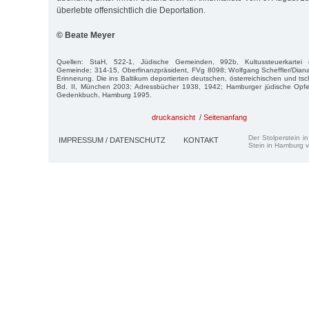
überlebte offensichtlich die Deportation.
© Beate Meyer
Quellen: StaH, 522-1, Jüdische Gemeinden, 992b, Kultussteuerkartei de
Gemeinde; 314-15, Oberfinanzpräsident, FVg 8098; Wolfgang Scheffler/Diana
Erinnerung. Die ins Baltikum deportierten deutschen, österreichischen und t
Bd. II, München 2003; Adressbücher 1938, 1942; Hamburger jüdische Opfer
Gedenkbuch, Hamburg 1995.
druckansicht
/
Seitenanfang
Der Stolperstein i
IMPRESSUM / DATENSCHUTZ
KONTAKT
Stein in Hamburg v