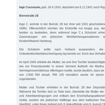
Inge Cossmann,
geb. 26.4.1924, deportiert am 6.12.1941 nach Ri
Bornstraße 28
Inge C. wohnte in der Bornstr. 28 bei ihrer seit 1931 geschieden
1896). Offensichtlich reichten die Einkünfte nur knapp aus, d
beiden zu bestreiten, denn während Inge C.s Schulzeit erhiel
Zuwendungen von jüdischen Wohlfahrtsorganisationen
Kinderhilfswerk Hamburg.
Die Schülerin sollte nach Holland auswandern, die d
Unbedenklichkeitsbescheinigung lag bereits vor. Doch das Vorhabe
Im April 1940 erklärte die Mutter, sie und ihre Tochter beabsichtig
wie ein Finanzbeamter in einem Vermerk festhielt. Als Marth
Vermögensverhältnisse offenlegen mußte, wurde deutlich, dass sie
von 2.600 RM besaß. RM 150 monatlich wurde ihr davon 
zugestanden.
Mutter und Tochter erhielten in der Bornstr. 28 den Deportat
Während die Tochter dort zu Tode kam, überlebte die Mutter di
und Arbeitsbedingungen und entkam den Erschießungsaktionen.
rückte, wurden die jüdischen Häftlinge aus dem baltischen Ra
überführt, unter ihnen befand sich lt. Ankunftsliste vom 9. August 