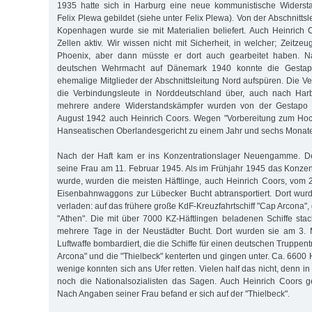
1935 hatte sich in Harburg eine neue kommunistische Widersta
Felix Plewa gebildet (siehe unter Felix Plewa). Von der Abschnitts
Kopenhagen wurde sie mit Materialien beliefert. Auch Heinrich 
Zellen aktiv. Wir wissen nicht mit Sicherheit, in welcher; Zeitz
Phoenix, aber dann müsste er dort auch gearbeitet haben. N
deutschen Wehrmacht auf Dänemark 1940 konnte die Gestap
ehemalige Mitglieder der Abschnittsleitung Nord aufspüren. Die Ver
die Verbindungsleute in Norddeutschland über, auch nach Har
mehrere andere Widerstandskämpfer wurden von der Gestapo
August 1942 auch Heinrich Coors. Wegen "Vorbereitung zum Hoc
Hanseatischen Oberlandesgericht zu einem Jahr und sechs Monaten
Nach der Haft kam er ins Konzentrationslager Neuengamme. Den 
seine Frau am 11. Februar 1945. Als im Frühjahr 1945 das Konzent
wurde, wurden die meisten Häftlinge, auch Heinrich Coors, vom 20
Eisenbahnwaggons zur Lübecker Bucht abtransportiert. Dort wurde
verladen: auf das frühere große KdF-Kreuzfahrtschiff "Cap Arcona", 
"Athen". Die mit über 7000 KZ-Häftlingen beladenen Schiffe st
mehrere Tage in der Neustädter Bucht. Dort wurden sie am 3. M
Luftwaffe bombardiert, die die Schiffe für einen deutschen Truppent
Arcona" und die "Thielbeck" kenterten und gingen unter. Ca. 6600 H
wenige konnten sich ans Ufer retten. Vielen half das nicht, denn i
noch die Nationalsozialisten das Sagen. Auch Heinrich Coors g
Nach Angaben seiner Frau befand er sich auf der "Thielbeck".