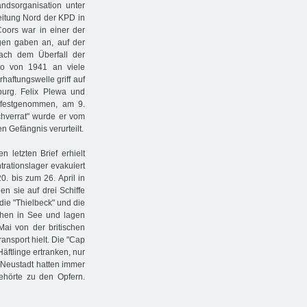
ndsorganisation unter
leitung Nord der KPD in
Coors war in einer der
eugen gaben an, auf der
ach dem Überfall der
o von 1941 an viele
haftungswelle griff auf
burg. Felix Plewa und
 festgenommen, am 9.
hverrat" wurde er vom
 Gefängnis verurteilt.
letzten Brief erhielt
rationslager evakuiert
. bis zum 26. April in
n sie auf drei Schiffe
die "Thielbeck" und die
achen in See und lagen
ai von der britischen
ransport hielt. Die "Cap
äftlinge ertranken, nur
n Neustadt hatten immer
ehörte zu den Opfern.