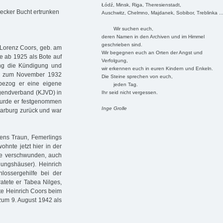
Łódź, Minsk, Riga, Theresienstadt,
becker Bucht ertrunken
Auschwitz, Chelmno, Majdanek, Sobibor, Treblinka ..
Wir suchen euch,
deren Namen in den Archiven und im Himmel
geschrieben sind.
 Lorenz Coors, geb. am
Wir begegnen euch an Orten der Angst und
e ab 1925 als Bote auf
Verfolgung,
lung die Kündigung und
wir erkennen euch in euren Kindern und Enkeln.
Bis zum November 1932
Die Steine sprechen von euch,
bezog er eine eigene
jeden Tag.
gendverband (KJVD) in
Ihr seid nicht vergessen.
 wurde er festgenommen
Inge Grolle
Harburg zurück und war
ens Traun, Femerlings
hnte jetzt hier in der
te verschwunden, auch
ungshäuser). Heinrich
lossergehilfe bei der
atete er Tabea Nilges,
te Heinrich Coors beim
zum 9. August 1942 als