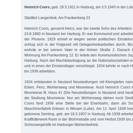
Heinrich Coors,
geb. 28.5.1911 in Harburg, am 3.5.1945 in der Lü
Stadtteil Langenbek, Am Frankenberg 22
Heinrich Coors, genannt Heico, war der zweite Sohn des Arbeiters
24.8.1880 in Neuland bei Harburg. Er war Kommunist und arbeitet
der Phoenix. 1929 erhielt er wegen seiner politischen Einstel
schlug sich in der Folgezeit mit Gelegenheitsarbeiten durch. 
wohnte er bei seinem Vater in der Hohen Straße 2. Danach 
Wohnung Am Frankenberg 22. Er leitete den Kommunistischen Ju
Harburg. Nach der Machtübertragung an die Nationalsozialisten
und in eines der Emslandlager verschleppt. 1934 kehrte er nach 
bis 1936 arbeitslos.
1934 entstanden in Neuland Neusiedlungen mit Kleingärten nam
Erben, Penz, Wohlersweg und Moorwiese. Auch Heinrich Coors wo
Moorwiese III, Haus 41 (Die Neusiedlungen in Neuland sind heu
die Siedlung Moorwiese. Nur am Wohlersweg stehen noch Siedl
Coors fand 1936 eine Stelle bei der Eisenbahn, dann als Sch
Maschinenfabrik Eriksen in Winsen (Luhe). Am 12. April 1939 heir
geborene Semling, geb. am 18.3.1907 in Harburg. Ab 1939 arbeite
Kraftfutterwerk Rami in der Blohmstraße und vom Herbst 1939 bis 
Schlossergehilfe im Harburger Mühlenbetrieb.