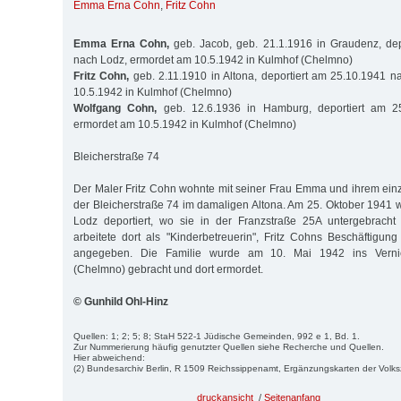
Emma Erna Cohn
,
Fritz Cohn
Emma Erna Cohn,
geb. Jacob, geb. 21.1.1916 in Graudenz, dep
nach Lodz, ermordet am 10.5.1942 in Kulmhof (Chelmno)
Fritz Cohn,
geb. 2.11.1910 in Altona, deportiert am 25.10.1941 
10.5.1942 in Kulmhof (Chelmno)
Wolfgang Cohn,
geb. 12.6.1936 in Hamburg, deportiert am 2
ermordet am 10.5.1942 in Kulmhof (Chelmno)
Bleicherstraße 74
Der Maler Fritz Cohn wohnte mit seiner Frau Emma und ihrem ein
der Bleicherstraße 74 im damaligen Altona. Am 25. Oktober 1941 w
Lodz deportiert, wo sie in der Franzstraße 25A untergebrac
arbeitete dort als "Kinderbetreuerin", Fritz Cohns Beschäftigung
angegeben. Die Familie wurde am 10. Mai 1942 ins Vernic
(Chelmno) gebracht und dort ermordet.
© Gunhild Ohl-Hinz
Quellen: 1; 2; 5; 8; StaH 522-1 Jüdische Gemeinden, 992 e 1, Bd. 1.
Zur Nummerierung häufig genutzter Quellen siehe Recherche und Quellen.
Hier abweichend:
(2) Bundesarchiv Berlin, R 1509 Reichssippenamt, Ergänzungskarten der Volk
druckansicht
/
Seitenanfang