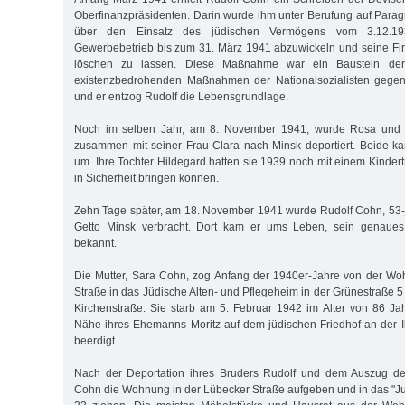
Oberfinanzpräsidenten. Darin wurde ihm unter Berufung auf Para
über den Einsatz des jüdischen Vermögens vom 3.12.193
Gewerbebetrieb bis zum 31. März 1941 abzuwickeln und seine Fi
löschen zu lassen. Diese Maßnahme war ein Baustein der 
existenzbedrohenden Maßnahmen der Nationalsozialisten gege
und er entzog Rudolf die Lebensgrundlage.
Noch im selben Jahr, am 8. November 1941, wurde Rosa und 
zusammen mit seiner Frau Clara nach Minsk deportiert. Beide k
um. Ihre Tochter Hildegard hatten sie 1939 noch mit einem Kinder
in Sicherheit bringen können.
Zehn Tage später, am 18. November 1941 wurde Rudolf Cohn, 53-jä
Getto Minsk verbracht. Dort kam er ums Leben, sein genaues 
bekannt.
Die Mutter, Sara Cohn, zog Anfang der 1940er-Jahre von der Wo
Straße in das Jüdische Alten- und Pflegeheim in der Grünestraße 5 
Kirchenstraße. Sie starb am 5. Februar 1942 im Alter von 86 J
Nähe ihres Ehemanns Moritz auf dem jüdischen Friedhof an der I
beerdigt.
Nach der Deportation ihres Bruders Rudolf und dem Auszug de
Cohn die Wohnung in der Lübecker Straße aufgeben und in das "J