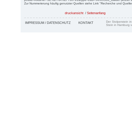
Zur Nummerierung häufig genutzter Quellen siehe Link "Recherche und Quelle
druckansicht
/
Seitenanfang
Der Stolperstein i
IMPRESSUM / DATENSCHUTZ
KONTAKT
Stein in Hamburg v