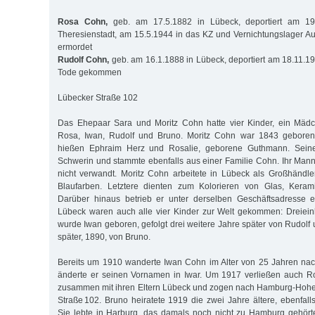
Rosa Cohn,
geb. am 17.5.1882 in Lübeck, deportiert am 19
Theresienstadt, am 15.5.1944 in das KZ und Vernichtungslager Aus
ermordet
Rudolf Cohn,
geb. am 16.1.1888 in Lübeck, deportiert am 18.11.19
Tode gekommen
Lübecker Straße 102
Das Ehepaar Sara und Moritz Cohn hatte vier Kinder, ein Mäd
Rosa, Iwan, Rudolf und Bruno. Moritz Cohn war 1843 geboren 
hießen Ephraim Herz und Rosalie, geborene Guthmann. Sein
Schwerin und stammte ebenfalls aus einer Familie Cohn. Ihr Man
nicht verwandt. Moritz Cohn arbeitete in Lübeck als Großhändl
Blaufarben. Letztere dienten zum Kolorieren von Glas, Kerami
Darüber hinaus betrieb er unter derselben Geschäftsadresse ei
Lübeck waren auch alle vier Kinder zur Welt gekommen: Dreiei
wurde Iwan geboren, gefolgt drei weitere Jahre später von Rudolf
später, 1890, von Bruno.
Bereits um 1910 wanderte Iwan Cohn im Alter von 25 Jahren na
änderte er seinen Vornamen in Iwar. Um 1917 verließen auch R
zusammen mit ihren Eltern Lübeck und zogen nach Hamburg-Hohen
Straße 102. Bruno heiratete 1919 die zwei Jahre ältere, ebenfall
Sie lebte in Harburg, das damals noch nicht zu Hamburg gehörte