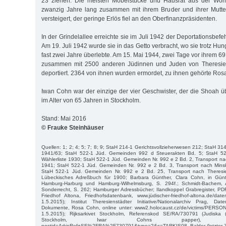
23 ziehen. Die meisten Möbelstücke und Hausrat aus der Wohn
zwanzig Jahre lang zusammen mit ihrem Bruder und ihrer Mutter
versteigert, der geringe Erlös fiel an den Oberfinanzpräsidenten.
In der Grindelallee erreichte sie im Juli 1942 der Deportationsbefe
Am 19. Juli 1942 wurde sie in das Getto verbracht, wo sie trotz Hu
fast zwei Jahre überlebte. Am 15. Mai 1944, zwei Tage vor ihrem 69
zusammen mit 2500 anderen Jüdinnen und Juden von Theresien
deportiert. 2364 von ihnen wurden ermordet, zu ihnen gehörte Ros
Iwan Cohn war der einzige der vier Geschwister, der die Shoah üb
im Alter von 65 Jahren in Stockholm.
Stand: Mai 2016
© Frauke Steinhäuser
Quellen: 1; 2; 4; 5; 7; 8; 9; StaH 214-1 Gerichtsvollzieherwesen 212; StaH 3
1941/63; StaH 522-1 Jüd. Gemeinden 992 d Steuerakten Bd. 5; StaH 5
Wählerliste 1930; StaH 522-1 Jüd. Gemeinden Nr. 992 e 2 Bd. 2, Transport 
1941; StaH 522-1 Jüd. Gemeinden Nr. 992 e 2 Bd. 3, Transport nach Min
StaH 522-1 Jüd. Gemeinden Nr. 992 e 2 Bd. 25, Transport nach Theresie
Lübeckisches Adreßbuch für 1900; Barbara Günther, Clara Cohn, in Günth
Hamburg-Harburg und Hamburg-Wilhelmsburg, S. 294f.; Schmidt-Bachem, 
Sonderrecht, S. 262; Hamburger Adressbücher; Ilandkoppel Grabregister, PD
Friedhof Altona, Friedhofsdatenbank, www.jüdischer-friedhof-altona.de/daten
1.5.2015); Institut Theresienstädter Initiative/Nationalarchiv Prag, Date
Dokumente, Rosa Cohn, online unter: www2.holocaust.cz/de/victims/PERSON.I
1.5.2015); Rijksarkivet Stockholm, Referenskod SE/RA/730791 (Judiska (
Stockholm, Iwar Cohns papper), http://sok.r
postid=ArkisRef+SE%2FRA%2F730791&type=2&s=TARKIS08_Balder (letzter Zug