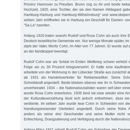
Provinz Hannover zu Preußen. Bruno zog zu ihr und beide bek
Hochzeit, 1920, eine Tochter, der sie den Namen Hildegard gaben
Hamburg-Harburg und Hamburg-Wilhelmsburg" und www.stolperst
selben Jahr eröffneten sie in Harburg ein Geschäft für Damen- u
"Sa-La" nannten.
Anfang 1920 traten sowohl Rudolf und Rosa Cohn als auch ihre E
Deutsch-Israelitische Gemeinde ein. Nur wenige Monate später, i
starb der Vater, Moritz Cohn, im Alter von 77 Jahren. Er wurde auf
an der Ilandkoppel beerdigt.
Rudolf Cohn war als Soldat im Ersten Weltkrieg schwer verletzt 
Folge als zu 30 Prozent kriegsversehrt. Er hatte eine kaufmän
arbeitete von der Wohnung in der Lübecker Straße aus zunächst al
ab 1931 als Handelsvertreter für Reklameartikel. Seine Sc
Schreibkraft angestellt. Beide blieben ebenso wie ihr in Schwede
unverheiratet. 1934 – die Nationalsozialisten waren seit über ei
wurde Rosa Cohn erwerbslos. 1936 fand sie zwar wieder eine An
der Kultussteuerzahlung lässt sich jedoch entnehmen, dass si
verdiente. Im selben Jahr wurde Iwar Cohn in Schweden von der
Handlungsreisender (Vertreter) angestellt. Durch seine früh
anders als seine drei Geschwister und seine Mutter nicht
Entrechtung, Drangsalierung und Verfolgung durch die Nationalsozi
Anfang März 1941 erhielt Rudolf Cohn ein Schreiben der Devise