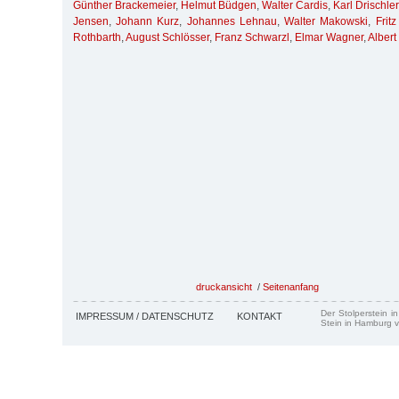
Günther Brackemeier
,
Helmut Büdgen
,
Walter Cardis
,
Karl Drischler
Jensen
,
Johann Kurz
,
Johannes Lehnau
,
Walter Makowski
,
Frit
Rothbarth
,
August Schlösser
,
Franz Schwarzl
,
Elmar Wagner
,
Albert
druckansicht
/
Seitenanfang
Der Stolperstein i
IMPRESSUM / DATENSCHUTZ
KONTAKT
Stein in Hamburg v