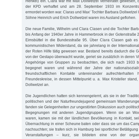
Henkel) ein. Clara war mit Max Dollwetzel verheiratet gewesen, d
der KPD verhaftet und am 28. September 1933 im Konzentrati
ermordet worden war. Claras und Max’ Tochter Barbara Dollwetzel le
Söhne Heinrich und Erich Doll­wet­zel waren ins Ausland geflohen.
Die neue Familie, Wilhelm und Clara Clasen und die Tochter Barb
bis Anfang der 1940er Jahre in Hammerbrook in der Gotenstraße 
Eimsbüttel in die Bundesstraße 95. Über Clara Clasen gab es
kommunistischen Widerstand, da sie jahrelang in der International
der Roten Hilfe tätig gewesen war. Bestand bereits dadurch die G
von der Gestapo überwacht wurde, geriet sie zusätzlich in deren Vi
Angehörige von Gruppen zu beobachten, die sich nach 1933 be
begegnet waren und während der Jahre der nationalsozialist
freundschaftlichen Kontakte untereinander aufrechterhalten 
Freundeskreise, in dessen Mittelpunkt u. a. Max Kristeller stand
Dollwetzel an.
Die Jugendlichen hatten sich kennengelernt, als sie in der Tradit
politischen und der Naturfreundejugend gemeinsam Wanderunge
fanden sie Gelegenheiten zur ungestörten Diskussion auch politisc
Begegnungen mit anderen Jugendgruppen. Wenn sie an Wo
waren, kamen sie mit der ländlichen Bevölkerung in Kontakt, se
Übernachtung in einer Scheune baten oder dass sie um das Camp
nachsuchten; sie trafen sich in Hamburg bei sportlicher Betätigu
Veranstaltungen – kurz, sie bildeten eine von der organi