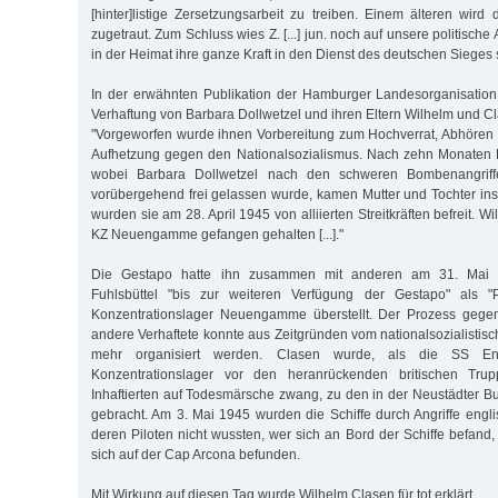
[hinter]listige Zersetzungsarbeit zu treiben. Einem älteren wird 
zugetraut. Zum Schluss wies Z. [...] jun. noch auf unsere politische 
in der Heimat ihre ganze Kraft in den Dienst des deutschen Sieges 
In der erwähnten Publikation der Hamburger Landesorganisation
Verhaftung von Barbara Dollwetzel und ihren Eltern Wilhelm und C
"Vorgeworfen wurde ihnen Vorbereitung zum Hochverrat, Abhören
Aufhetzung gegen den Nationalsozialismus. Nach zehn Monaten H
wo­bei Barbara Dollwetzel nach den schweren Bombenangri
vorübergehend frei gelassen wurde, kamen Mutter und Tochter in
wurden sie am 28. April 1945 von alliierten Streitkräften befreit. 
KZ Neuengamme gefangen gehalten [...]."
Die Gestapo hatte ihn zusammen mit anderen am 31. Mai
Fuhlsbüttel "bis zur weiteren Verfügung der Gestapo" als "Po
Konzentrationslager Neuengamme überstellt. Der Prozess gege
andere Verhaftete konnte aus Zeitgründen vom nationalsozialistisc
mehr organisiert werden. Clasen wurde, als die SS E
Konzentrationslager vor den heranrückenden britischen Tr
Inhaftierten auf Todesmärsche zwang, zu den in der Neustädter Bu
gebracht. Am 3. Mai 1945 wurden die Schiffe durch Angriffe engli
deren Piloten nicht wussten, wer sich an Bord der Schiffe befand,
sich auf der Cap Arcona befunden.
Mit Wirkung auf diesen Tag wurde Wilhelm Clasen für tot erklärt.