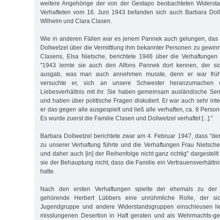
weitere Angehörige der von der Gestapo beobachteten Widerst
Verhafteten vom 16. Juni 1943 befanden sich auch Barbara Doll
Wilhelm und Clara Clasen.
Wie in anderen Fällen war es jenem Pannek auch gelungen, das 
Dollwetzel über die Vermittlung ihm bekannter Personen zu gewin
Clasens, Elsa Nietsche, berichtete 1946 über die Verhaftungen 
"1943 lernte sie auch den Alfons Pannek dort kennen, der sic
ausgab, was man auch annehmen musste, denn er war frühe
versuchte er, sich an unsere Schwester heranzumachen 
Liebesverhältnis mit ihr. Sie haben gemeinsam ausländische Se
und haben über politische Fragen diskutiert. Er war auch sehr inte
er das gegen alle ausgespielt und ließ alle verhaften, ca. 8 Pers
Es wurde zuerst die Familie Clasen und Dollwetzel verhaftet [...]."
Barbara Dollwetzel berichtete zwar am 4. Februar 1947, dass "der
zu unserer Verhaftung führte und die Verhaftungen Frau Nietsche
und daher auch [in] der Reihenfolge nicht ganz richtig" dargestell
sie der Behauptung nicht, dass die Familie ein Vertrauensverhältn
hatte.
Nach den ersten Verhaftungen spielte der ehemals zu der 
gehörende Herbert Lübbers eine unrühmliche Rolle, der sic
Jugendgruppe und andere Widerstandsgruppen einschleusen lie
misslungenen Desertion in Haft geraten und als Wehrmachts-g