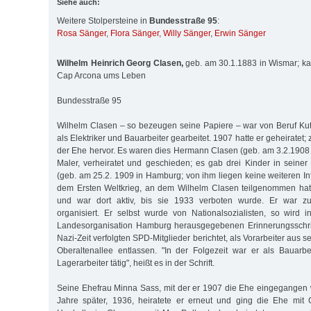
Siehe auch:
Weitere Stolpersteine in
Bundesstraße 95
:
Rosa Sänger
,
Flora Sänger
,
Willy Sänger
,
Erwin Sänger
Wilhelm Heinrich Georg Clasen,
geb. am 30.1.1883 in Wismar; ka
Cap Arcona ums Leben
Bundesstraße 95
Wilhelm Clasen – so bezeugen seine Papiere – war von Beruf Kut
als Elektriker und Bauarbeiter gearbeitet. 1907 hatte er geheiratet
der Ehe hervor. Es waren dies Hermann Clasen (geb. am 3.2.1908
Maler, verheiratet und geschieden; es gab drei Kinder in seine
(geb. am 25.2. 1909 in Hamburg; von ihm liegen keine weiteren In
dem Ersten Weltkrieg, an dem Wilhelm Clasen teilgenommen hatt
und war dort aktiv, bis sie 1933 verboten wurde. Er war zu
organisiert. Er selbst wurde von Nationalsozialisten, so wird
Landesorganisation Hamburg herausgegebenen Erinnerungsschri
Nazi-Zeit verfolgten SPD-Mitglieder berichtet, als Vorarbeiter aus se
Oberaltenallee entlassen. "In der Folgezeit war er als Bauarb
Lagerarbeiter tätig", heißt es in der Schrift.
Seine Ehefrau Minna Sass, mit der er 1907 die Ehe eingegangen 
Jahre später, 1936, heiratete er erneut und ging die Ehe mit 