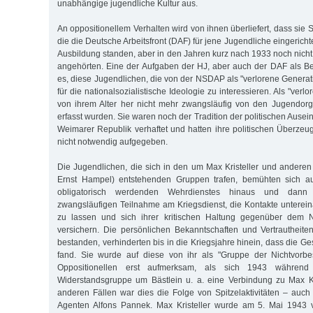
unabhängige jugendliche Kultur aus.
An oppositionellem Verhalten wird von ihnen überliefert, dass sie 
die die Deutsche Arbeitsfront (DAF) für jene Jugendliche eingerichte
Ausbildung standen, aber in den Jahren kurz nach 1933 noch nic
angehörten. Eine der Aufgaben der HJ, aber auch der DAF als Be
es, diese Jugendlichen, die von der NSDAP als "verlorene Generat
für die nationalsozialistische Ideologie zu interessieren. Als "verlor
von ihrem Alter her nicht mehr zwangsläufig von den Jugendorg
erfasst wurden. Sie waren noch der Tradition der politischen Ause
Weimarer Republik verhaftet und hatten ihre politischen Überzeu
nicht notwendig aufgegeben.
Die Jugendlichen, die sich in den um Max Kristeller und anderen
Ernst Hampel) entstehenden Gruppen trafen, bemühten sich au
obligatorisch werdenden Wehrdienstes hinaus und dan
zwangsläufigen Teilnahme am Kriegsdienst, die Kontakte unterei
zu lassen und sich ihrer kritischen Haltung gegenüber dem N
versichern. Die persönlichen Bekanntschaften und Vertrautheit
bestanden, verhinderten bis in die Kriegsjahre hinein, dass die 
fand. Sie wurde auf diese von ihr als "Gruppe der Nichtvorbes
Oppositionellen erst aufmerksam, als sich 1943 während
Widerstandsgruppe um Bästlein u. a. eine Verbindung zu Max Kr
anderen Fällen war dies die Folge von Spitzelaktivitäten – auc
Agenten Alfons Pannek. Max Kristeller wurde am 5. Mai 1943 ve