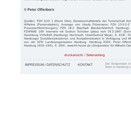
© Peter Offenborn
Quellen: FZH 11/O 1 (Geert Otto): Gemeinschaftsbriefe der Turnerschaft Ar
H/Helms (Personalakten), Aussage von Ursula Prüssmann; FZH 13-3-2-2
Prozesse/Hinrichtungen); FZH 18-2 (Nachlaß Blankenfeld/AvS Hamburg) 5
FZH/WdE 199 Interview mit Gudrun Schütter (alias) vom 29.3.1987 (Sonnt
Sammlung VVN-BdA (Hamburg); Hochmuth, Ursel/Gertrud Meyer, S. 423f.; Für
Hamburger Sozialdemokratinnen und Sozialdemokraten in Verfolgung und W
von der SPD Landesorganisation Hamburg. Hamburg 2003; Peter Offenb
Hamburg 1933–1941, S. 284f.; www.hh-heute.de (‚Stolperstein’ für Wilhelm Cl
druckansicht
/
Seitenanfang
Der Stolperstein i
IMPRESSUM / DATENSCHUTZ
KONTAKT
Stein in Hamburg v