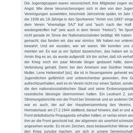
Die Jugendgruppen waren verunsichert; ihre Mitglieder zogen sic
Angst. Wie diese Verunsicherungen sich in den von den Jugend
Vereinigungen auswirkten, beschrieb Jahrzehnte später, im Jahr 
die 1938 als 19-Jährige in den Sportverein "Armin von 1893" einget
dem Verein "ehemalige SAJ" traf und "auch nach der Haft 
wiedergetroffen hat" (wie auch in dem Verein "Helios"): "Im Spor
nicht gerade im Sinne der Nationalsozialisten betätigt. Wir haben
gemacht, das fanden wir, das war sinnlos. Wir haben nur unter
bewahrt. Und wir wussten, wer wir waren. Wir konnten uns au
meinten wir. Es war ja ein Spitzel dazwischen, das haben wir zu 
Armin fing es an, da wurde aufgerollt. Ich bin sicher, daß ich verh
der Krieg noch ein paar Monate länger gedauert hätte, dann
Verbindung gehabt. Denn bei den Arminern war Günther Heiken
Mutter, Lene Heikendorf [sic], die ist in Neuengamme gehenkt wo
Jugendlichen gefährlich und unberechenbar geworden, ihre G
aufrechtzuerhalten, weil es im Verein nicht nur einen Spitzel, sond
die den nationalsozialistischen Staat und seine Eroberungspoli
rassistische Ideologie übernommen hatten. Ein Leutnant Z. jun
Stimmungsberichte von der Front bei Smolensk und an anderen Ort
war es auch, der auf der Hauptversammlung des Vereins,
Heimaturlaub am 27.2.1944 stattfand, darauf hinwies, daß er und 
Front defaitistische Propaganda erhalten hätten; er verlas einen 
ihm an die Front geschickt hat, der allgemein als unerhört schmutzi
angesehen wurde. Es ist ein Zeichen, dass bedauerlicher Weise
den Krieg zunutze machen, um sich in unsere Gemeinschaft