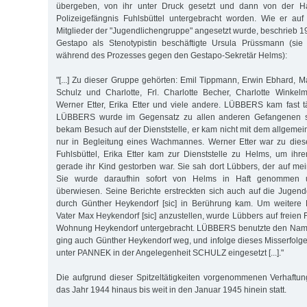
übergeben, von ihr unter Druck gesetzt und dann von der 
Polizeigefängnis Fuhlsbüttel untergebracht worden. Wie er auf
Mitglieder der "Jugendlichengruppe" angesetzt wurde, beschrieb 1
Gestapo als Stenotypistin beschäftigte Ursula Prüssmann (si
während des Prozesses gegen den Gestapo-Sekretär Helms):
"[...] Zu dieser Gruppe gehörten: Emil Tippmann, Erwin Ebhard, 
Schulz und Charlotte, Frl. Charlotte Becher, Charlotte Winkel
Werner Etter, Erika Etter und viele andere. LÜBBERS kam fast täg
LÜBBERS wurde im Gegensatz zu allen anderen Gefangenen se
bekam Besuch auf der Dienststelle, er kam nicht mit dem allgemei
nur in Begleitung eines Wachmannes. Werner Etter war zu diese
Fuhlsbüttel, Erika Etter kam zur Dienststelle zu Helms, um ih
gerade ihr Kind gestorben war. Sie sah dort Lübbers, der auf me
Sie wurde daraufhin sofort von Helms in Haft genommen u
überwiesen. Seine Berichte erstreckten sich auch auf die Jugen
durch Günther Heykendorf [sic] in Berührung kam. Um weitere 
Vater Max Heykendorf [sic] anzustellen, wurde Lübbers auf freien 
Wohnung Heykendorf untergebracht. LÜBBERS benutzte den Name
ging auch Günther Heykendorf weg, und infolge dieses Misserfol
unter PANNEK in der Angelegenheit SCHULZ eingesetzt [...]."
Die aufgrund dieser Spitzeltätigkeiten vorgenommenen Verhaftu
das Jahr 1944 hinaus bis weit in den Januar 1945 hinein statt.