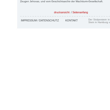
Zeugen Jehovas, und vom Geschichtsarchiv der Wachtturm-Gesellschaft.
druckansicht
/
Seitenanfang
Der Stolperstein i
IMPRESSUM / DATENSCHUTZ
KONTAKT
Stein in Hamburg v