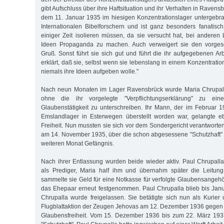
gibt Aufschluss über ihre Haftsituation und ihr Verhalten in Ravensbr
dem 11. Januar 1935 im hiesigen Konzentrationslager untergebra
Internationalen Bibelforschern und ist ganz besonders fanatisc
einiger Zeit isolieren müssen, da sie versucht hat, bei anderen 
Ideen Propaganda zu machen. Auch verweigert sie den vorges
Gruß. Sonst führt sie sich gut und führt die ihr aufgegebenen Ar
erklärt, daß sie, selbst wenn sie lebenslang in einem Konzentrati
niemals ihre Ideen aufgeben wolle."
Nach neun Monaten im Lager Ravensbrück wurde Maria Chrupall
ohne die ihr vorgelegte "Verpflichtungserklärung" zu ein
Glaubenstätigkeit zu unterschreiben. Ihr Mann, der im Februar 1
Emslandlager in Esterwegen überstellt worden war, gelangte eb
Freiheit. Nun mussten sie sich vor dem Sondergericht verantworten.
am 14. November 1935, über die schon abgesessene "Schutzhaft"
weiteren Monat Gefängnis.
Nach ihrer Entlassung wurden beide wieder aktiv. Paul Chrupall
als Prediger, Maria half ihm und übernahm später die Leitun
sammelte sie Geld für eine Notkasse für verfolgte Glaubensangehö
das Ehepaar erneut festgenommen. Paul Chrupalla blieb bis Janu
Chrupalla wurde freigelassen. Sie betätigte sich nun als Kurier 
Flugblattaktion der Zeugen Jehovas am 12. Dezember 1936 gegen
Glaubensfreiheit. Vom 15. Dezember 1936 bis zum 22. März 1937