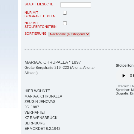
STADTTEILSUCHE
NUR MIT
BIOGRAFIETEXTEN
NUR MIT
STOLPERTONSTEIN
SORTIERUNG
MARIA A. CHRUPALLA * 1897
Stolperton
Große Bergstraße 219 -223 (Altona, Altona-
Altstadt)
Erzähler: T
Sprecher: M
HIER WOHNTE
Biografie: B
MARIA A. CHRUPALLA
ZEUGIN JEHOVAS
JG. 1887
VERHAFTET
KZ RAVENSBRÜCK
BERNBURG
ERMORDET 6.2.1942