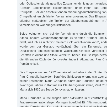
oder Gottesdienste als gesellige Zusammenkünfte getarnt wurden
"Ernsten Bibelforscher" festgenommen, unter ihnen das Eh
Chrupalla. Bei der anschließenden Wohnungsdurchsuchung fand
Chrupalla einen chiffrierten Versammlungskalender. Das Ehepaar 
offenbar maßgeblich die Treffen der Glaubensangehörigen in Al
verschiedenen Wohnungen stattfanden.
Beide weigerten sich bei der Vernehmung durch die Beamten de
Altona, andere Glaubensangehörige zu verraten. "Brüder und S
nicht, weil ich es nicht vor meinem Gott verantworten kann", erkl
wurde von der Gestapo verdächtigt, über ein Kuriernetz a
Deutschland eingeschmuggelte Wachtturm-Schriften verbreitet
Schriften in Altona und Stade verteilt zu haben. Die Gestapo betr
die führenden Köpfe der Jehova-Anhänger in Altona und Paul Chru
Persönlichkeit.
Das Ehepaar war seit 1932 verheiratet und lebte in der Großen B
Paul Chrupalla hatte den Beruf des Schlossers erlernt, war aber a
seiner Festnahme. Maria Chrupalla führte den Haushalt. Beide s
zwanziger Jahren in Kontakt zur Glaubensgemeinschaft, Paul Chru
Maria sich 1930 als Zeuge Jehovas taufen lassen.
Maria Chrupalla wurde wegen ihrer Aktivitäten in "Schutzhaft
Frauenkonzentrationslager Moringen überführt. Ein "Führungsberic
den der Direktor des Konzentrationslagers anlässlich eines Haftprü