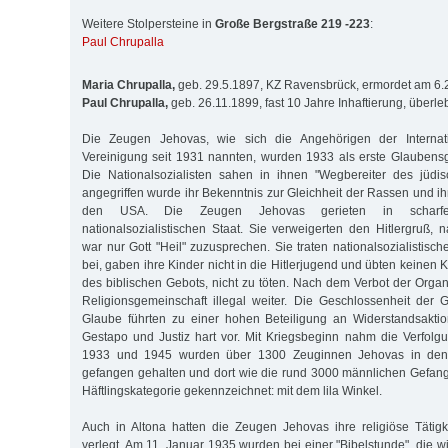
Weitere Stolpersteine in
Große Bergstraße 219 -223
:
Paul Chrupalla
Maria Chrupalla,
geb. 29.5.1897, KZ Ravensbrück, ermordet am 6.
Paul Chrupalla,
geb. 26.11.1899, fast 10 Jahre Inhaftierung, überle
Die Zeugen Jehovas, wie sich die Angehörigen der Internatio
Vereinigung seit 1931 nannten, wurden 1933 als erste Glaubens
Die Nationalsozialisten sahen in ihnen "Wegbereiter des jüdi
angegriffen wurde ihr Bekenntnis zur Gleichheit der Rassen und i
den USA. Die Zeugen Jehovas gerieten in scharf
nationalsozialistischen Staat. Sie verweigerten den Hitlergruß, 
war nur Gott "Heil" zuzusprechen. Sie traten nationalsozialistisc
bei, gaben ihre Kinder nicht in die Hitlerjugend und übten keinen
des biblischen Gebots, nicht zu töten. Nach dem Verbot der Organi
Religionsgemeinschaft illegal weiter. Die Geschlossenheit der 
Glaube führten zu einer hohen Beteiligung an Widerstandsakt
Gestapo und Justiz hart vor. Mit Kriegsbeginn nahm die Verfol
1933 und 1945 wurden über 1300 Zeuginnen Jehovas in den 
gefangen gehalten und dort wie die rund 3000 männlichen Gefan
Häftlingskategorie gekennzeichnet: mit dem lila Winkel.
Auch in Altona hatten die Zeugen Jehovas ihre religiöse Tätig
verlegt. Am 11. Januar 1935 wurden bei einer "Bibelstunde", die 