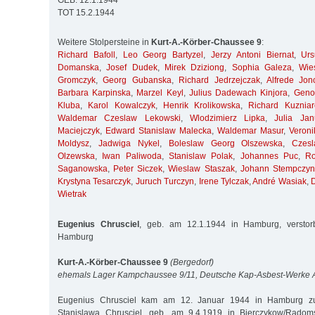
GEB. 12.1.1944
TOT 15.2.1944
Weitere Stolpersteine in
Kurt-A.-Körber-Chaussee 9
:
Richard Bafoll
,
Leo Georg Bartyzel
,
Jerzy Antoni Biernat
,
Ur
Domanska
,
Josef Dudek
,
Mirek Dziziong
,
Sophia Galeza
,
Wie
Gromczyk
,
Georg Gubanska
,
Richard Jedrzejczak
,
Alfrede Jon
Barbara Karpinska
,
Marzel Keyl
,
Julius Dadewach Kinjora
,
Geno
Kluba
,
Karol Kowalczyk
,
Henrik Krolikowska
,
Richard Kuzniar
Waldemar Czeslaw Lekowski
,
Wlodzimierz Lipka
,
Julia Jan
Maciejczyk
,
Edward Stanislaw Malecka
,
Waldemar Masur
,
Veroni
Moldysz
,
Jadwiga Nykel
,
Boleslaw Georg Olszewska
,
Czes
Olzewska
,
Iwan Paliwoda
,
Stanislaw Polak
,
Johannes Puc
,
R
Saganowska
,
Peter Siczek
,
Wieslaw Staszak
,
Johann Stempczyn
Krystyna Tesarczyk
,
Juruch Turczyn
,
Irene Tylczak
,
André Wasiak
,
Wietrak
Eugenius Chrusciel
, geb. am 12.1.1944 in Hamburg, versto
Hamburg
Kurt-A.-Körber-Chaussee 9
(Bergedorf)
ehemals Lager Kampchaussee 9/11, Deutsche Kap-Asbest-Werke
Eugenius Chrusciel kam am 12. Januar 1944 in Hamburg zur
Stanislawa Chrusciel, geb. am 9.4.1919 in Bierczykow/Radoms