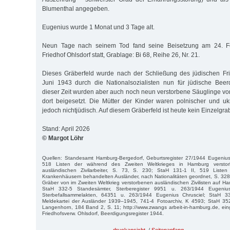
Blumenthal angegeben.
Eugenius wurde 1 Monat und 3 Tage alt.
Neun Tage nach seinem Tod fand seine Beisetzung am 24. F
Friedhof Ohlsdorf statt, Grablage: Bi 68, Reihe 26, Nr. 21.
Dieses Gräberfeld wurde nach der Schließung des jüdischen Fri
Juni 1943 durch die Nationalsozialisten nun für jüdische Beer
dieser Zeit wurden aber auch noch neun verstorbene Säuglinge v
dort beigesetzt. Die Mütter der Kinder waren polnischer und ukra
jedoch nichtjüdisch. Auf diesem Gräberfeld ist heute kein Einzelgra
Stand: April 2026
© Margot Löhr
Quellen: Standesamt Hamburg-Bergedorf, Geburtsregister 27/1944 Eugenius 
518 Listen der während des Zweiten Weltkrieges in Hamburg versto
ausländischen Zivilarbeiter, S. 73, S. 230; StaH 131-1 II, 519 List
Krankenhäusern behandelten Ausländer, nach Nationalitäten geordnet, S. 328; 
Gräber von im Zweiten Weltkrieg verstorbenen ausländischen Zivilisten auf Ha
StaH 332-5 Standesämter, Sterberegister 9951 u. 263/1944 Eugeniu
Sterbefallsammelakten, 64351 u. 263/1944 Eugenius Chrusciel; StaH 3
Meldekartei der Ausländer 1939–1945, 741-4 Fotoarchiv, K 4593; StaH 352
Langenhorn, 184 Band 2, S. 11; http://www.zwangs arbeit-in-hamburg.de, ei
Friedhofsverw. Ohlsdorf, Beerdigungsregister 1944.
druckansicht
/
Seitenanfang