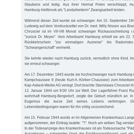
Glaubens und ledig. Aus ihrer Heimat Polen verschleppt, mu
Hamburg-Hellbrook als "Landarbeiterin" Zwangsarbeit leisten.
Während dieser Zeit wurde sie schwanger. Am 15. September 194
Ludewig auf dem Vordruckzettel von Dr. med. Willy Nissen aus Bra
Chrusciel ist im VII-VIII Monat schwanger Rückausschiebung i.
"zurück Dr. Meyer". Vom Arbeitsamt Hamburg erhielt sie am 22.
Rückkehrschein "zur einmaligen Ausreise" bis Radomsk
"Schwangerschaft" vermerkt.
Sie kehrte wieder nach Hamburg zurück, vermutlich ohne Kind. I
sie erneut schwanger.
Am 17. Dezember 1943 wurde sie hochschwanger nach Hamburg-B
Kampchaussee 9 (heute Kurt-A.-Körber-Chaussee) zum Arbeitsein
Kap-Asbest-Werke AG verlegt. Dort brachte Stanislawa Chrusciel 
12. Januar 1944 um 9:00 Uhr zur Welt. Der Lagerführer Franz R
wohnhaft Hamburg-Bergedorf, zeigte die Geburt mündlich an. I
Eugenius die kurze Zeit seines Lebens verbringen. D
Lebensbedingungen waren für ihn völlig unzureichend.
Am 15. Februar 1944 wurde er im Allgemeinen Krankenhaus Lan
aufgenommen, der Eintrag lautete: "?". Noch am selben Tag verstar
In der Todesanzeige des Krankenhauses ist als Todesursache "Päd
Auszehrung – schwerster Grad der Ernährungsstörung) und als 