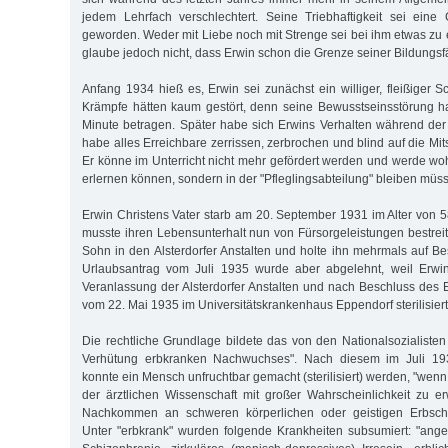
jedem Lehrfach verschlechtert. Seine Triebhaftigkeit sei eine
geworden. Weder mit Liebe noch mit Strenge sei bei ihm etwas zu 
glaube jedoch nicht, dass Erwin schon die Grenze seiner Bildungsfä
Anfang 1934 hieß es, Erwin sei zunächst ein williger, fleißiger 
Krämpfe hätten kaum gestört, denn seine Bewusstseinsstörung h
Minute betragen. Später habe sich Erwins Verhalten während der
habe alles Erreichbare zerrissen, zerbrochen und blind auf die Mi
Er könne im Unterricht nicht mehr gefördert werden und werde w
erlernen können, sondern in der "Pfleglingsabteilung" bleiben müs
Erwin Christens Vater starb am 20. September 1931 im Alter von 5
musste ihren Lebensunterhalt nun von Fürsorgeleistungen bestreit
Sohn in den Alsterdorfer Anstalten und holte ihn mehrmals auf 
Urlaubsantrag vom Juli 1935 wurde aber abgelehnt, weil Erwi
Veranlassung der Alsterdorfer Anstalten und nach Beschluss des 
vom 22. Mai 1935 im Universitätskrankenhaus Eppendorf sterilisiert
Die rechtliche Grundlage bildete das von den Nationalsozialisten
Verhütung erbkranken Nachwuchses". Nach diesem im Juli 19
konnte ein Mensch unfruchtbar gemacht (sterilisiert) werden, "we
der ärztlichen Wissenschaft mit großer Wahrscheinlichkeit zu er
Nachkommen an schweren körperlichen oder geistigen Erbscha
Unter "erbkrank" wurden folgende Krankheiten subsumiert: "ang