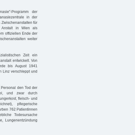
nasie"-Programm der
anasiezentrale in der
s Zwischenanstalten für
Anstalt in Wien als
em offiziellen Ende der
schenanstalten weiter
ialistischen Zeit ein
nstalt entwickelt. Von
rde bis August 1941
n Linz verschleppt und
s Personal den Tod der
bei, und zwar durch
gerkost, fleisch- und
hnet), pflegerische
arben 762 Patientinnen
bliche Todesursache
se, Lungenentzündung