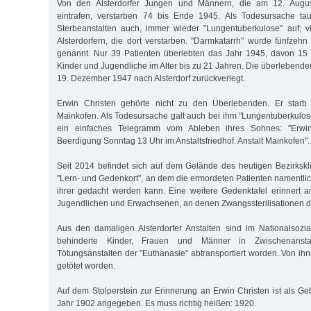
Von den Alsterdorfer Jungen und Männern, die am 12. Augu
eintrafen, verstarben 74 bis Ende 1945. Als Todesursache ta
Sterbeanstalten auch, immer wieder "Lungentuberkulose" auf; v
Alsterdorfern, die dort verstarben. "Darmkatarrh" wurde fünfzeh
genannt. Nur 39 Patienten überlebten das Jahr 1945, davon 1
Kinder und Jugendliche im Alter bis zu 21 Jahren. Die überlebend
19. Dezember 1947 nach Alsterdorf zurückverlegt.
Erwin Christen gehörte nicht zu den Überlebenden. Er star
Mainkofen. Als Todesursache galt auch bei ihm "Lungentuberkulose
ein einfaches Telegramm vom Ableben ihres Sohnes: "Erwin
Beerdigung Sonntag 13 Uhr im Anstaltsfriedhof. Anstalt Mainkofen".
Seit 2014 befindet sich auf dem Gelände des heutigen Bezirksk
"Lern- und Gedenkort", an dem die ermordeten Patienten namentl
ihrer gedacht werden kann. Eine weitere Gedenktafel erinnert a
Jugendlichen und Erwachsenen, an denen Zwangssterilisationen d
Aus den damaligen Alsterdorfer Anstalten sind im Nationalsozi
behinderte Kinder, Frauen und Männer in Zwischenansta
Tötungsanstalten der "Euthanasie" abtransportiert worden. Von i
getötet worden.
Auf dem Stolperstein zur Erinnerung an Erwin Christen ist als Geb
Jahr 1902 angegeben. Es muss richtig heißen: 1920.