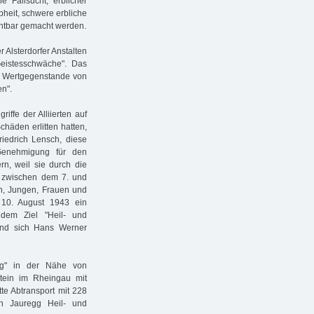
he Fallsucht, erblicher
bheit, schwere erbliche
chtbar gemacht werden.
 Alsterdorfer Anstalten
eistesschwäche". Das
em Wertgegenstande von
n".
iffe der Alliierten auf
häden erlitten hatten,
Friedrich Lensch, diese
Genehmigung für den
n, weil sie durch die
n zwischen dem 7. und
n, Jungen, Frauen und
 10. August 1943 ein
dem Ziel "Heil- und
and sich Hans Werner
erg" in der Nähe von
stein im Rheingau mit
e Abtransport mit 228
n Jauregg Heil- und