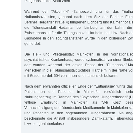
Pflegeanstalt der Stadt Wien".
Während der "Aktion-T4" (Tarnbezeichnung für das "Eutha
Nationalsozialisten, genannt nach dem Sitz der Berliner Euth
Berliner Tiergartenstraße 4) fungierten Eichberg und Kalmenhof al
die Tötungsanstalt Hadamar bei Limburg an der Lahn, die 
Zwischenanstalt für die Tötungsanstalt Hartheim bei Linz. Nach d
Gasmorde in den Tötungsanstalten wurde in den bisherigen Zwi
gemordet.
Die Heil- und Pflegeanstalt Mainkofen, in der vornationalsoz
psychiatrisches Krankenhaus, wurde systematisch zu einer Sterbea
dort wurden während der ersten Phase der "Euthanasie"-Mo
Menschen in die Tötungsanstalt Schloss Hartheim in der Nähe vo
mit Gas ermordet. 604 von ihnen sind namentlich bekannt.
Nach dem erwähnten offiziellen Ende der "Euthanasie" führte da
Patientinnen und Patienten in Mainkofen vorsätzlich her
Nahrungsentzug im Rahmen des "Bayrischen Hungererlasses" (Hun
fettlose Ernährung, in Mainkofen als "3-b Kost" bezeic
Vernachlässigung und überdosierte Medikamente. In Mainkofen st
und Patienten in den sogenannten Hungerhäusern. Als ange
bescheinigte die Anstalt insbesondere Darmkatarrh, Tuberkulo
bzw. Lungentuberkulose.