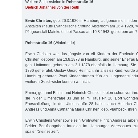
Weitere Stolpersteine in
Rehmstraße 16
:
Dietrich Johannes von der Reith
Erwin Christen,
geb. 26.3.1920 in Hamburg, aufgenommen in den d
Anstalten (heute Evangelische Stiftung Alsterdorf) am 16.4.1929, "v
Pflegeanstalt Mainkofen bei Passau am 10.8.1943, gestorben am 7
Rehmstraße 16
(Winterhude)
Erwin Christen war das jüngste von elf Kindern der Eheleute 
Christen, geboren am 13.8.1873 in Hamburg, und seiner Ehefrau
geb. Hoffmann, geboren am 2.1.1878 ebenfalls in Hamburg. Sie 
1896 geheiratet. Gustav Georg Heinrich, ihr ältestes Kind, wurde
Hamburg geboren. Zwei Kinder starben früh an Lungenentzündu
weiteren Geschwister kennen wir nicht.
Emma, genannt Emmi, und Heinrich Christen lebten schon vor ihrer
sie in der Ulmenstraße 33 und er im Haus Nr. 28. Dort wohnte
Eheschließung. In der Ulmenstraße 28 hatten auch Heinrich Chr
Andreas und Anna Catharina Maria Christen, geb. Plambeck, ihren
Erwin Christens Vater sowie sein Großvater Hinrich Andreas arbeit
Beider Berufsangaben lauteten im Hamburger Adressbuch zunä
später "Steinsetzer".