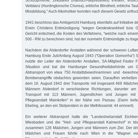
Schizophrenie, zirkuläres (manisch-depressives) Irresein, erblic
Veitstanz (Huntingtonsche Chorea), erbliche Blindheit, erbliche Tau
Missbildung." Auch Alkoholiker konnten nach diesem Gesetz unfru
1941 beschloss das Amtsgericht Hamburg ebenfalls auf Initiative der
Erwin Christens Entmündigung "wegen Geisteskrankheit bzw. G
Gericht entschied, die Kosten des Verfahrens, "welche nach ein
500.- RM zu berechnen sind, hat der nunmehr Entmündigte zu trage
Nachdem die Alsterdorfer Anstalten während der schweren Luftangr
Hamburg Ende Juli/Anfang August 1943 ("Operation Gomorrha") Sc
nutzte der Leiter der Alsterdorfer Anstalten, SA-Mitglied Pastor 
Situation und bat die Hamburger Gesundheitsbehörde um 
Abtransport von etwa 750 Anstaltsbewohnerinnen und -bewohner
Bombenangriffe obdachlos geworden seien. Daraufhin verließe
dem 16. August 1943 drei Transporte mit insgesamt 469 Mädche
Männern Alsterdorf in verschiedene Richtungen, darunter am
Transport mit 113 Männern, Jugendlichen und Jungen mit 
Pflegeanstalt Mainkofen" in der Nähe von Passau. (Darin bef
Ebeling, an den ein Stolperstein in der Methfesselstr. 44 erinnert).
Ein weiterer Abtransport hatte die "Landesheilanstalt Eichb
Wiesbaden und die "Heil- und Pflegeanstalt Kalmenhof" in Id
zusammen 128 Mädchen, Jungen und Männern zum Ziel. Der dritt
Mädchen und Frauen führte nach Wien in die "Wagner vo