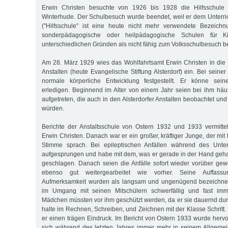
Erwin Christen besuchte von 1926 bis 1928 die Hilfsschule i
Winterhude. Der Schulbesuch wurde beendet, weil er dem Unterrich
("Hilfsschule" ist eine heute nicht mehr verwendete Bezeichn
sonderpädagogische oder heilpädagogische Schulen für 
unterschiedlichen Gründen als nicht fähig zum Volksschulbesuch be
Am 28. März 1929 wies das Wohlfahrtsamt Erwin Christen in die 
Anstalten (heute Evangelische Stiftung Alsterdorf) ein. Bei sein
normale körperliche Entwicklung festgestellt. Er könne sein
erledigen. Beginnend im Alter von einem Jahr seien bei ihm häufi
aufgetreten, die auch in den Alsterdorfer Anstalten beobachtet un
würden.
Berichte der Anstaltsschule von Ostern 1932 und 1933 vermitte
Erwin Christen. Danach war er ein großer, kräftiger Junge, der mit 
Stimme sprach. Bei epileptischen Anfällen während des Unterri
aufgesprungen und habe mit dem, was er gerade in der Hand geha
geschlagen. Danach seien die Anfälle sofort wieder vorüber ge
ebenso gut weitergearbeitet wie vorher. Seine Auffass
Aufmerksamkeit wurden als langsam und ungenügend bezeichnet. 
im Umgang mit seinen Mitschülern schwerfällig und fast imm
Mädchen müssten vor ihm geschützt werden, da er sie dauernd durc
halte im Rechnen, Schreiben, und Zeichnen mit der Klasse Schritt
er einen trägen Eindruck. Im Bericht von Ostern 1933 wurde her
sich während des letzten Jahres immer mehr in seinem Allgemei