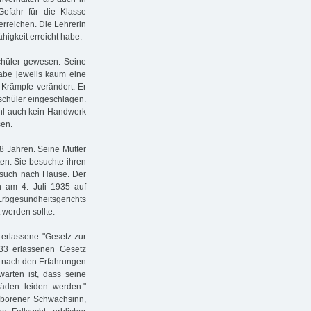
 Gefahr für die Klasse
erreichen. Die Lehrerin
higkeit erreicht habe.
Schüler gewesen. Seine
abe jeweils kaum eine
 Krämpfe verändert. Er
tschüler eingeschlagen.
ohl auch kein Handwerk
sen.
8 Jahren. Seine Mutter
en. Sie besuchte ihren
Besuch nach Hause. Der
n am 4. Juli 1935 auf
Erbgesundheitsgerichts
 werden sollte.
 erlassene "Gesetz zur
33 erlassenen Gesetz
nn nach den Erfahrungen
warten ist, dass seine
̈den leiden werden."
eborener Schwachsinn,