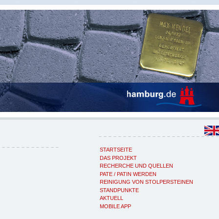
STARTSEITE
DAS PROJEKT
RECHERCHE UND QUELLEN
PATE / PATIN WERDEN
REINIGUNG VON STOLPERSTEINEN
STANDPUNKTE
AKTUELL
MOBILE APP