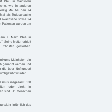
st 1943 in Mainkofen
uchte, wie in anderen
ierzig Mal bei den 74
n Mal als Todesursache
5 Erwachsene sowie 24
en Patienten wurden am
b am 7. März 1944 in
". Seine Mutter erhielt
 Christen gestorben.
linikums Mainkofen ein
ich genannt werden und
n die über fünfhundert
urchgeführt wurden.
alismus insgesamt 630
lten oder direkt in
hnen sind 511 Menschen
urtsjahr irrtümlich das