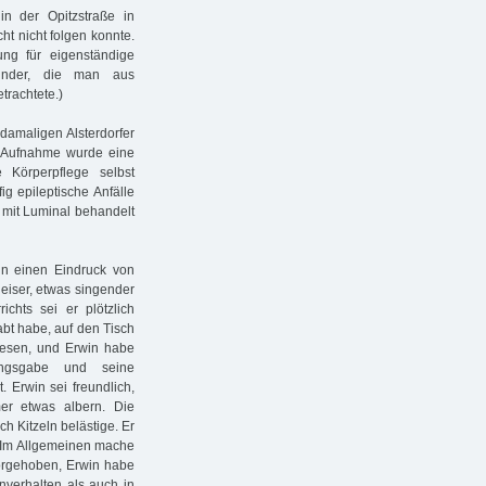
n der Opitzstraße in
t nicht folgen konnte.
ung für eigenständige
Kinder, die man aus
trachtete.)
damaligen Alsterdorfer
er Aufnahme wurde eine
e Körperpflege selbst
g epileptische Anfälle
d mit Luminal behandelt
ln einen Eindruck von
leiser, etwas singender
chts sei er plötzlich
bt habe, auf den Tisch
wesen, und Erwin habe
ungsgabe und seine
Erwin sei freundlich,
er etwas albern. Die
h Kitzeln belästige. Er
. Im Allgemeinen mache
vorgehoben, Erwin habe
nverhalten als auch in