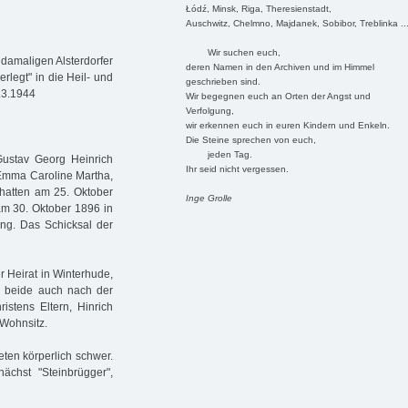
Łódź, Minsk, Riga, Theresienstadt,
Auschwitz, Chelmno, Majdanek, Sobibor, Treblinka ..
Wir suchen euch,
amaligen Alsterdorfer
deren Namen in den Archiven und im Himmel
erlegt" in die Heil- und
geschrieben sind.
.3.1944
Wir begegnen euch an Orten der Angst und
Verfolgung,
wir erkennen euch in euren Kindern und Enkeln.
Die Steine sprechen von euch,
jeden Tag.
Gustav Georg Heinrich
Ihr seid nicht vergessen.
 Emma Caroline Martha,
hatten am 25. Oktober
Inge Grolle
 am 30. Oktober 1896 in
ng. Das Schicksal der
 Heirat in Winterhude,
n beide auch nach der
istens Eltern, Hinrich
 Wohnsitz.
eten körperlich schwer.
chst "Steinbrügger",