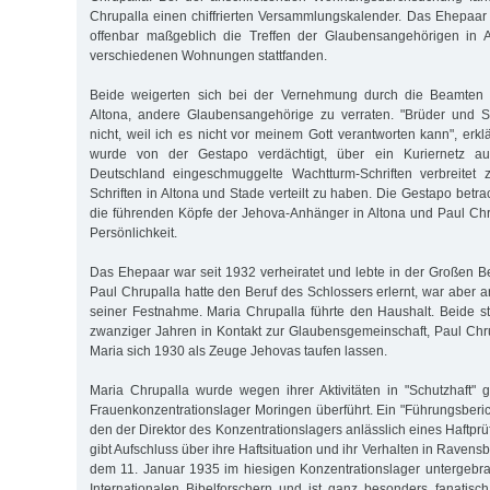
Chrupalla einen chiffrierten Versammlungskalender. Das Ehepaar 
offenbar maßgeblich die Treffen der Glaubensangehörigen in Al
verschiedenen Wohnungen stattfanden.
Beide weigerten sich bei der Vernehmung durch die Beamten de
Altona, andere Glaubensangehörige zu verraten. "Brüder und S
nicht, weil ich es nicht vor meinem Gott verantworten kann", erkl
wurde von der Gestapo verdächtigt, über ein Kuriernetz a
Deutschland eingeschmuggelte Wachtturm-Schriften verbreitet
Schriften in Altona und Stade verteilt zu haben. Die Gestapo betr
die führenden Köpfe der Jehova-Anhänger in Altona und Paul Chru
Persönlichkeit.
Das Ehepaar war seit 1932 verheiratet und lebte in der Großen B
Paul Chrupalla hatte den Beruf des Schlossers erlernt, war aber a
seiner Festnahme. Maria Chrupalla führte den Haushalt. Beide s
zwanziger Jahren in Kontakt zur Glaubensgemeinschaft, Paul Chru
Maria sich 1930 als Zeuge Jehovas taufen lassen.
Maria Chrupalla wurde wegen ihrer Aktivitäten in "Schutzhaft
Frauenkonzentrationslager Moringen überführt. Ein "Führungsberic
den der Direktor des Konzentrationslagers anlässlich eines Haftprü
gibt Aufschluss über ihre Haftsituation und ihr Verhalten in Ravensbr
dem 11. Januar 1935 im hiesigen Konzentrationslager untergebra
Internationalen Bibelforschern und ist ganz besonders fanatisc