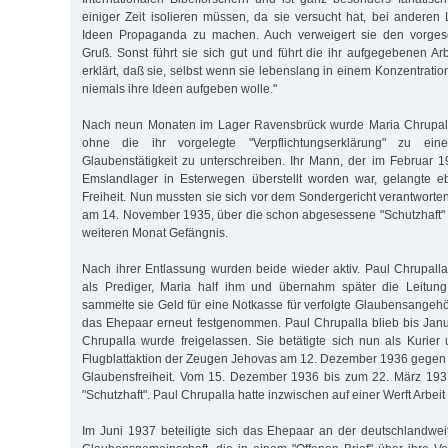
einiger Zeit isolieren müssen, da sie versucht hat, bei anderen 
Ideen Propaganda zu machen. Auch verweigert sie den vorges
Gruß. Sonst führt sie sich gut und führt die ihr aufgegebenen Ar
erklärt, daß sie, selbst wenn sie lebenslang in einem Konzentrati
niemals ihre Ideen aufgeben wolle."
Nach neun Monaten im Lager Ravensbrück wurde Maria Chrupall
ohne die ihr vorgelegte "Verpflichtungserklärung" zu ein
Glaubenstätigkeit zu unterschreiben. Ihr Mann, der im Februar 1
Emslandlager in Esterwegen überstellt worden war, gelangte eb
Freiheit. Nun mussten sie sich vor dem Sondergericht verantworten.
am 14. November 1935, über die schon abgesessene "Schutzhaft"
weiteren Monat Gefängnis.
Nach ihrer Entlassung wurden beide wieder aktiv. Paul Chrupall
als Prediger, Maria half ihm und übernahm später die Leitun
sammelte sie Geld für eine Notkasse für verfolgte Glaubensangehö
das Ehepaar erneut festgenommen. Paul Chrupalla blieb bis Janu
Chrupalla wurde freigelassen. Sie betätigte sich nun als Kurier 
Flugblattaktion der Zeugen Jehovas am 12. Dezember 1936 gegen
Glaubensfreiheit. Vom 15. Dezember 1936 bis zum 22. März 1937
"Schutzhaft". Paul Chrupalla hatte inzwischen auf einer Werft Arbei
Im Juni 1937 beteiligte sich das Ehepaar an der deutschlandweit