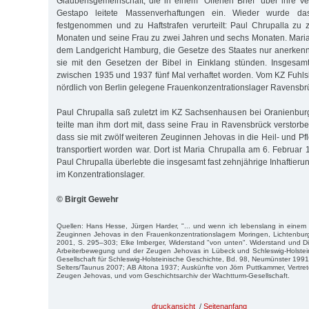
Glaubensgemeinschaft, die in einem "Offenen Brief" über ihre Ver
Gestapo leitete Massenverhaftungen ein. Wieder wurde da
festgenommen und zu Haftstrafen verurteilt: Paul Chrupalla zu
Monaten und seine Frau zu zwei Jahren und sechs Monaten. Maria 
dem Landgericht Hamburg, die Gesetze des Staates nur anerkenn
sie mit den Gesetzen der Bibel in Einklang stünden. Insgesam
zwischen 1935 und 1937 fünf Mal verhaftet worden. Vom KZ Fuhlsb
nördlich von Berlin gelegene Frauenkonzentrationslager Ravensbrüc
Paul Chrupalla saß zuletzt im KZ Sachsenhausen bei Oranienbur
teilte man ihm dort mit, dass seine Frau in Ravensbrück verstorben
dass sie mit zwölf weiteren Zeuginnen Jehovas in die Heil- und Pf
transportiert worden war. Dort ist Maria Chrupalla am 6. Februar
Paul Chrupalla überlebte die insgesamt fast zehnjährige Inhaftier
im Konzentrationslager.
© Birgit Gewehr
Quellen: Hans Hesse, Jürgen Harder, "... und wenn ich lebenslang in einem 
Zeuginnen Jehovas in den Frauenkonzentrationslagern Moringen, Lichtenbu
2001, S. 295–303; Elke Imberger, Widerstand "von unten". Widerstand und D
Arbeiterbewegung und der Zeugen Jehovas in Lübeck und Schleswig-Holste
Gesellschaft für Schleswig-Holsteinische Geschichte, Bd. 98, Neumünster 199
Selters/Taunus 2007; AB Altona 1937; Auskünfte von Jörn Puttkammer, Vertre
Zeugen Jehovas, und vom Geschichtsarchiv der Wachtturm-Gesellschaft.
druckansicht
/
Seitenanfang