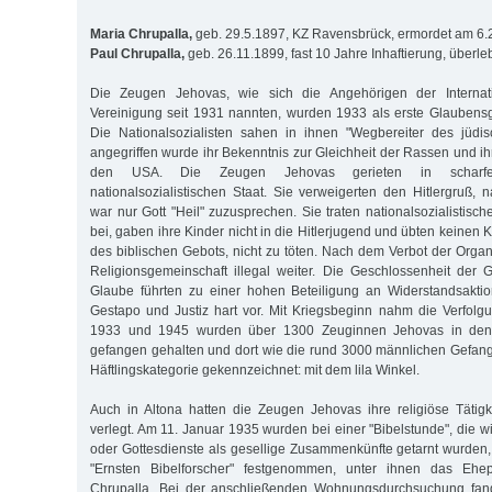
Maria Chrupalla,
geb. 29.5.1897, KZ Ravensbrück, ermordet am 6.
Paul Chrupalla,
geb. 26.11.1899, fast 10 Jahre Inhaftierung, überle
Die Zeugen Jehovas, wie sich die Angehörigen der Internatio
Vereinigung seit 1931 nannten, wurden 1933 als erste Glaubens
Die Nationalsozialisten sahen in ihnen "Wegbereiter des jüdi
angegriffen wurde ihr Bekenntnis zur Gleichheit der Rassen und i
den USA. Die Zeugen Jehovas gerieten in scharf
nationalsozialistischen Staat. Sie verweigerten den Hitlergruß, 
war nur Gott "Heil" zuzusprechen. Sie traten nationalsozialistisc
bei, gaben ihre Kinder nicht in die Hitlerjugend und übten keinen
des biblischen Gebots, nicht zu töten. Nach dem Verbot der Organi
Religionsgemeinschaft illegal weiter. Die Geschlossenheit der 
Glaube führten zu einer hohen Beteiligung an Widerstandsakt
Gestapo und Justiz hart vor. Mit Kriegsbeginn nahm die Verfol
1933 und 1945 wurden über 1300 Zeuginnen Jehovas in den 
gefangen gehalten und dort wie die rund 3000 männlichen Gefan
Häftlingskategorie gekennzeichnet: mit dem lila Winkel.
Auch in Altona hatten die Zeugen Jehovas ihre religiöse Tätig
verlegt. Am 11. Januar 1935 wurden bei einer "Bibelstunde", die 
oder Gottesdienste als gesellige Zusammenkünfte getarnt wurden
"Ernsten Bibelforscher" festgenommen, unter ihnen das Eh
Chrupalla. Bei der anschließenden Wohnungsdurchsuchung fand