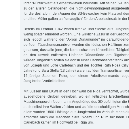
ihrer "Nützlichkeit" als Arbeitssklaven beurteilte. Mit seinen 59 J
zu den älteren Gefangenen, die nicht gewinnbringend ausgebeut
für die deshalb in den Augen der SS-Bewacher kein Platz auf de
und ihre Mütter galten als "untauglich" für den Arbeitseinsatz in der
Bereits im Februar 1942 waren Kranke und Sieche aus Jungfernh
wenig später ermordet worden. Eine wirkliche Zäsur in der Geschi
sich jedoch während der "Aktion Dünamünde" im darauffolgend
perfiden Täuschungsmanöver wurden die jüdischen Häftlinge zu
gelassen, dass alle jene, die keine schweren körperlichen Tätigkei
an den unweit entfernten Hafenort Dünamünde am Rigaische
würden. Angeblich sollten sie dort in einer Fischkonservenfabrik a
von Joseph und Lotte Carlebach und der Töchter Ruth Rosa Cilly
Jahre) und Sara Stella (13 Jahre) waren auf den Transportlisten ver
16-jährige Salomon Peter, der einem Arbeitskommando zugete
Jungfernhof zurückbleiben.
Mit Bussen und LKWs in den Hochwald bei Riga verfrachtet, wurd
ausgehobene Gruben getrieben, wo ein lettisches Erschießun
Maschinengewehrfeuer nahm. Angehörige des SD befehligten die Bl
auch selbst ihre Waffen zückten und auf die unschuldigen Mensche
allem wurden 1800 Häftlinge aus Jungfernhof im Verlaufe eines ei
ermordet. Auch die Mädchen Sara, Noemi und Ruth mit ihren El
Carlebach kamen im Hochwald bei Riga um.