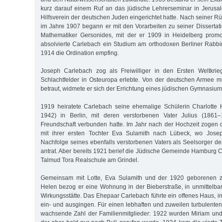
kurz darauf einem Ruf an das jüdische Lehrerseminar in Jerusa
Hilfsverein der deutschen Juden eingerichtet hatte. Nach seiner Rü
im Jahre 1907 begann er mit den Vorarbeiten zu seiner Dissertat
Mathematiker Gersonides, mit der er 1909 in Heidelberg promov
absolvierte Carlebach ein Studium am orthodoxen Berliner Rabb
1914 die Ordination empfing.
Joseph Carlebach zog als Freiwilliger in den Ersten Weltkrie
Schlachtfelder in Osteuropa erlebte. Von der deutschen Armee 
betraut, widmete er sich der Errichtung eines jüdischen Gymnasiu
1919 heiratete Carlebach seine ehemalige Schülerin Charlotte
1942) in Berlin, mit deren verstorbenen Vater Julius (1861
Freundschaft verbunden hatte. Im Jahr nach der Hochzeit zogen
mit ihrer ersten Tochter Eva Sulamith nach Lübeck, wo Jose
Nachfolge seines ebenfalls verstorbenen Vaters als Seelsorger 
antrat. Aber bereits 1921 berief die Jüdische Gemeinde Hamburg C
Talmud Tora Realschule am Grindel.
Gemeinsam mit Lotte, Eva Sulamith und der 1920 geborenen zw
Helen bezog er eine Wohnung in der Bieberstraße, in unmittelb
Wirkungsstätte. Das Ehepaar Carlebach führte ein offenes Haus, i
ein- und ausgingen. Für einen lebhaften und zuweilen turbulenten
wachsende Zahl der Familienmitglieder: 1922 wurden Miriam und