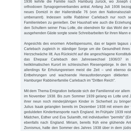
1936 kehrte die Familie nach Hamburg zurück, wo Joseph d
orthodoxen Synagogenverbandes antrat. Anfang Juli 1936 bezog
neues Domizil in der Hallerstraße 76 (von den Nationalsoziali
umbenannt). Indessen sollte Rabbiner Carlebach nur noch sel
Familienleben zu genießen. Der Haushalt wie auch die Erziehung 
den Schultern seiner Frau Lotte, die obendrein für das Wohl der 
ausgehenden Gäste sorgte sowie Schreibarbeiten für ihren Mann er
Angesichts des enormen Arbeitspensums, das er tagein tagaus ab
Carlebach zugleich in ständiger Sorge um die Gesundheit ihres
Herzschwäche litt. Aus Rücksicht auf die angeschlagene Konstitut
das Ehepaar Carlebach den Jahreswechsel 1936/37 in
heilklimatischen Kurort im schlesischen Riesengebirge. In den f
allerdings für Erholungsreisen meist die Zeit – und ebenso 
Entbehrungen und wachsende Herausforderungen diktierten 
Hamburger Rabbinerfamilie Carlebach im "Dritten Reich".
Mit dem Thema Emigration befasste sich der Familienrat vor alle
im November 1938. Bis zum Sommer 1939 gelang es Lotte und J
ihrer neun noch minderjährigen Kinder in Sicherheit zu bringe
Julius Isaak gelangten bereits im Dezember 1938 mit einem de
geduldeten Kindertransporte nach England. Im Frühjahr 1939 reist
Mädchen, Esther und Eva Sulamith, mit individuellen "permits" (
ebenfalls nach England. Miriam, bereits früh eine glühende An
Zionismus, hatte den Sommer des Jahres 1938 über in dem jüd