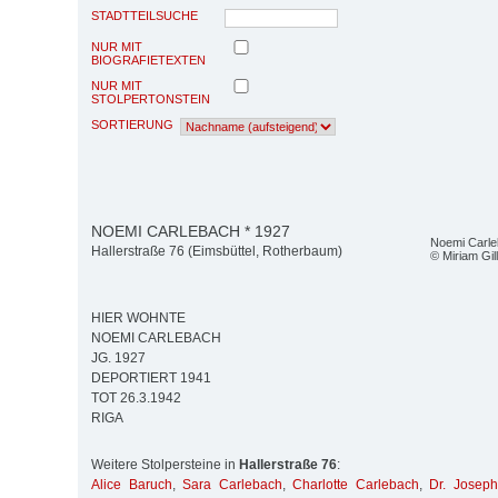
STADTTEILSUCHE
NUR MIT
BIOGRAFIETEXTEN
NUR MIT
STOLPERTONSTEIN
SORTIERUNG
NOEMI CARLEBACH * 1927
Noemi Carle
Hallerstraße 76 (Eimsbüttel, Rotherbaum)
© Miriam Gil
HIER WOHNTE
NOEMI CARLEBACH
JG. 1927
DEPORTIERT 1941
TOT 26.3.1942
RIGA
Weitere Stolpersteine in
Hallerstraße 76
:
Alice Baruch
,
Sara Carlebach
,
Charlotte Carlebach
,
Dr. Josep