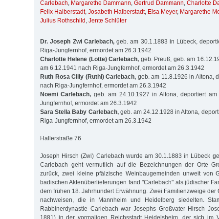
Carlebach
,
Margarethe Dammann
,
Gertrud Dammann
,
Charlotte 
Felix Halberstadt
,
Josabeth Halberstadt
,
Elsa Meyer
,
Margarethe M
Julius Rothschild
,
Jente Schlüter
Dr. Joseph Zwi Carlebach,
geb. am 30.1.1883 in Lübeck, deporti
Riga-Jungfernhof, ermordet am 26.3.1942
Charlotte Helene (Lotte) Carlebach,
geb. Preuß, geb. am 16.12.190
am 6.12.1941 nach Riga-Jungfernhof, ermordet am 26.3.1942
Ruth Rosa Cilly (Ruthi) Carlebach,
geb. am 11.8.1926 in Altona, d
nach Riga-Jungfernhof, ermordet am 26.3.1942
Noemi Carlebach,
geb. am 24.10.1927 in Altona, deportiert am
Jungfernhof, ermordet am 26.3.1942
Sara Stella Baby Carlebach,
geb. am 24.12.1928 in Altona, deport
Riga-Jungfernhof, ermordet am 26.3.1942
Hallerstraße 76
Joseph Hirsch (Zwi) Carlebach wurde am 30.1.1883 in Lübeck 
Carlebach geht vermutlich auf die Bezeichnungen der Orte Gr
zurück, zwei kleine pfälzische Weinbaugemeinden unweit von Gr
badischen Aktenüberlieferungen fand "Carlebach" als jüdischer Fa
dem frühen 18. Jahrhundert Erwähnung. Zwei Familienzweige der 
nachweisen, die in Mannheim und Heidelberg siedelten. Sta
Rabbinerdynastie Carlebach war Josephs Großvater Hirsch Jos
1881) in der vormaligen Reichsstadt Heidelsheim, der sich im 