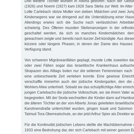
Drei weitere Töchter wurden in Altona geboren: Nach der Gebur
(1926) und Noemi (1927) kam 1928 Sara Stella zur Welt. Im Alter
Lotte Carlebach stolze Mutter von sieben Mädchen und zwei Jun
Kindersegens war sie dringend auf die Unterstützung einer Haus
Allerdings erwies sich die Suche nach verlässlichen Arbeits
schwierig. Des Öfteren mussten Stellenanzeigen in der orthod
geschaltet werden, da sich so manches Kindermädchen den 
gewachsen zeigte und bereits nach kurzer Zeit kündigte. Aus dies
kürzere oder längere Phasen, in denen der Dame des Hauses g
Verfügung stand.
Von schweren Migräneanfällen geplagt, musste Lotte zuweilen das
oder zwei Fällen sogar das Israelitische Krankenhaus aufsuc
Strapazen des Alltags boten nur die seltenen Ferienreisen nac
eine unbeschwerte Zeit verleben konnte. Eine gewisse Erleich
verschaffte immerhin auch der jüdische Kindergarten, den die 
Wohlers Allee unterhielt. Sobald sie das schulpflichtige Alter erreic
jungen Carlebachs die jüdische Volksschule, wo sie ihrem Vater a
begegneten. Mit der Sexta wechselten die Kinder dann auf Hamb
die älteren Töchter an der von Alberto Jonas geleiteten Israelitisc
Karolinenstraße unterrichtet wurden, gingen Isaak und Salomon 
Talmud Tora Oberrealschule, an der jetzt Arthur Spier als Direktor wa
Für die Kontinuität jüdischen Lebens stellte die Machtübernahme 
1933 eine Bedrohung dar, der sich Carlebach mit seiner ganzen E