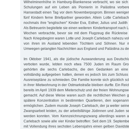
Wilhelminenhöhe in Hamburg-Blankenese verbracht, wo sie sich i
Schulungen auf ein Leben als Pionierin in Palästina vorberei
Hansestadt einen Tag vor dem Novemberpogrom. Binnen weniger
fünf Kindern ferne Briefpartner geworden. Allein Lotte Carleba
nochmals ihre "englischen" Kinder Eva, Esther, Julius und Judith
Als Betreuerin begleitete sie einen weiteren Kindertransport nach
Wochen verbrachte, bevor sie mit dem Flugzeug die Rückreise
Nach Kriegsbeginn waren Lotte und Joseph Carlebach nahezu vol
von ihren im Ausland lebenden Töchtern und Söhnen. Nur n
Umwegen gelangten Nachrichten aus England und Palästina zu den
Im Oktober 1941, als die jüdische Auswanderung aus Deutschl
verboten wurde, lebten noch etwa 7500 Juden im Raum Gro
gehörten die sechs Carlebachs, die den Gedanken an eine 
vollständig aufgegeben hatten, denen es jedoch bis zum Schluss 
Ausreisepläne zu schmieden. Die Familie konnte sich glücklich sc
in ihrer Mietwohnung in der Ostmarkstraße bleiben durfte. Ein Rei
bereits im April 1939 dem Mieterschutz und der freien Wohnungsw
gemacht. Auf diese Weise waren auch die rechtlichen Weichen g
spätere Konzentration in bestimmten Quartieren, den sogenan
ermöglichen. Zudem musste Joseph Carlebach, der ja weiter seine
Zwangsarbeit leisten, zu der arbeitsfähige Jüdinnen und Juden 
werden konnten. Vom Kennzeichnungszwang allerdings waren a
Carlebach sowie alle vier Kinder betroffen: Seit dem 19. Septem
mit Vollendung ihres sechsten Lebensjahrs einen gelben Davidster