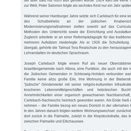
der aber bald nur noch Buli gerufen wurde. 1924 kam die vierte T
zur Welt, Peter Salomon folgte als sechstes Kind nur ein Jahr später
Während seiner Hamburger Jahre setzte sich Carlebach für eine k
des Schulbetriebs an der jüdischen Knabensc
Modernisierungsmaßnahmen zielten sowohl auf das Curricul
Methoden des Unterrichts sowie die Einrichtung und Ausstattun
Zugleich arbeitete er an einer Reformpädagogik für das traditione
mehreren Aufsätzen niederlegte. Als er 1926 die Schulleitung
übergab, gehörte die Talmud Tora Realschule zu den herausrage
Lehranstalten im deutschen Sprachraum.
Joseph Carlebach folgte einem Ruf als neuer Oberrabbine
Israelitengemeinde nach Altona, eine Funktion, die auch mit der r
die Jüdischen Gemeinden in Schleswig-Holstein verbunden war. 
Familie keine allzu große Eile, ihre Wohnung in der Biebers
"jüdische" Grindelviertel mit seiner religiös-kulturellen Infrastru
koscheren Lebensmittelgeschäften und hebräischen Buch
Annehmlichkeiten einer organisch gewachsenen Nachbarschaft,
Carlebach-Nachwuchs heimisch geworden waren. Am Ende hieß e
nehmen – die Familie bezog ein neues Domizil in der ufernahen P
In den Jahren danach folgten weitere Wohnungswechsel: zunächst 
dort zurück in die Palmaille, zuletzt in die Klopstockstraße, das
zwischen Palmaille und Elbchaussee.