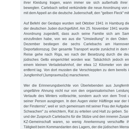
ihrer Kleidung tragen, wann immer sie sich außerhalb ihre
bewegten. Carlebach selbst verkündete die neue Anordnung von 
mit dem Appell an die deutsche Judenschaft, den "gelben Fleck" mit 
Auf Befehl der Gestapo wurden seit Oktober 1941 in Hamburg di
der deutschen Juden durchgeführt. Am 25. November 1941 wurde
Anordnung zugestellt, dass auch seine Familie sich am Sa
einzufinden habe, von wo aus die "Umsiedlung" in den Osten e
Dezember bestiegen die sechs Carlebachs am Hannove
Deportationszug. Der gesamte Transport wurde zunächst in dem 
Reise gehe nach Riga, wo nach der Besetzung durch die de
jüdisches Getto eingerichtet worden war. Tatsächlich jedoch en
einem kleinen Verladebahnhof, der etwa 12 Kilometer von der 
entfernt lag. Von dort mussten die Verschleppten zu dem bereits ü
Jungfernhof (Jumpravmuiža) marschieren.
Wer die Erinnerungsberichte von Überlebenden aus Jungfernho
ungefähre Ahnung nicht nur von den organisatorischen Leistun
Verlaufe des Winters vollbrachte, sondern auch von dem Trost 
seiner Person ausgingen. In den Augen vieler Häftlinge war der G
der Finsternis", weil er sich gemeinsam mit seiner Frau der Aufgab
Schwachen" zu erleichtern, Rat zu erteilen und Halt zu geben. So
und der Zuspruch Carlebachs für die Stütze und den inneren Zusa
KZ-Gemeinschaft waren, so wenig Anerkennung verschaffte i
Tätigkeit beim Kommandanten des Lagers, der die jüdischen Men