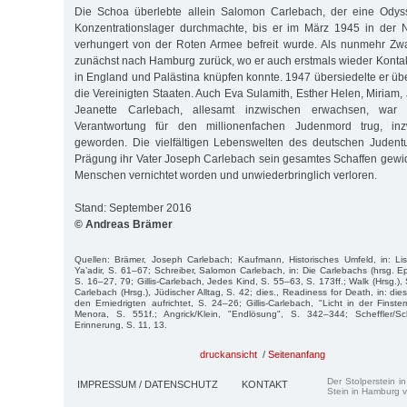
Die Schoa überlebte allein Salomon Carlebach, der eine Odys
Konzentrationslager durchmachte, bis er im März 1945 in der
verhungert von der Roten Armee befreit wurde. Als nunmehr Zwa
zunächst nach Hamburg zurück, wo er auch erstmals wieder Konta
in England und Palästina knüpfen konnte. 1947 übersiedelte er üb
die Vereinigten Staaten. Auch Eva Sulamith, Esther Helen, Miriam, 
Jeanette Carlebach, allesamt inzwischen erwachsen, wa
Verantwortung für den millionenfachen Judenmord trug, in
geworden. Die vielfältigen Lebenswelten des deutschen Judentu
Prägung ihr Vater Joseph Carlebach sein gesamtes Schaffen gewid
Menschen vernichtet worden und unwiederbringlich verloren.
Stand: September 2016
© Andreas Brämer
Quellen: Brämer, Joseph Carlebach; Kaufmann, Historisches Umfeld, in: Lis
Ya’adir, S. 61–67; Schreiber, Salomon Carlebach, in: Die Carlebachs (hrsg. E
S. 16–27, 79; Gillis-Carlebach, Jedes Kind, S. 55–63, S. 173ff.; Walk (Hrsg.), 
Carlebach (Hrsg.), Jüdischer Alltag, S. 42; dies., Readiness for Death, in: die
den Erniedrigten aufrichtet, S. 24–26; Gillis-Carlebach, "Licht in der Finstern
Menora, S. 551f.; Angrick/Klein, "Endlösung", S. 342–344; Scheffler/Sc
Erinnerung, S. 11, 13.
druckansicht
/
Seitenanfang
Der Stolperstein i
IMPRESSUM / DATENSCHUTZ
KONTAKT
Stein in Hamburg v