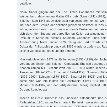
betätigte.
Neun Kinder gingen aus der Ehe Hirsch Carlebachs mit sein
Württemberg stammenden Gattin Cilly, geb. Stern (1811–1883), 
Salomon kam 1845 als zweitjüngster von sechs Söhnen zur Welt.
ihn nach dem Besuch der örtlichen jüdischen Volksschule ans 
führte, veranschaulicht auch das wachsende Bestreben der deut
sich durch den Zugang zur europäischen Kultur der allgemeinen
Lyceum in Karlsruhe bestand Salomon Carlebach 1865 seine
Auszeichnung. Nach Studien in Würzburg und Berlin wurde er 
Doktor der Philosophie promoviert. 1869 wurde er zudem als Rabb
solcher wenig später nach Lübeck berufen.
Hier verlobte er sich 1871 mit Esther Adler (1853–1920), der Toch
Vorgängers. Esther und Salomon Carlebachs Ehe war gesegnet: 
Knaben kamen bis 1889 zur Welt. Am 30.1.1883 wurde Joseph Z
Alexander (1872–1925), Emanuel (1874–1927), Simson (1875–1
(1876–1960), Ephraim (1879–1936), Sara (1880–1928) und M
achte Kind war. Ihm folgten die Geschwister Cilly (1884–1968
Miriam (1888–1962) und der Letztgeborene Hartwig Naphtali (18
Dutzend komplett war.
Joseph besuchte zunächst das Lübecker Katharineum und sc
Reifeprüfung 1901 an der Alma mater in Berlin ein, wo er sich vor
und den Naturwissenschaften zuwandte. 1905 bestand er sein Exa