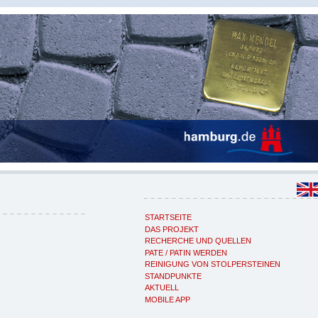
STARTSEITE
DAS PROJEKT
RECHERCHE UND QUELLEN
PATE / PATIN WERDEN
REINIGUNG VON STOLPERSTEINEN
STANDPUNKTE
AKTUELL
MOBILE APP