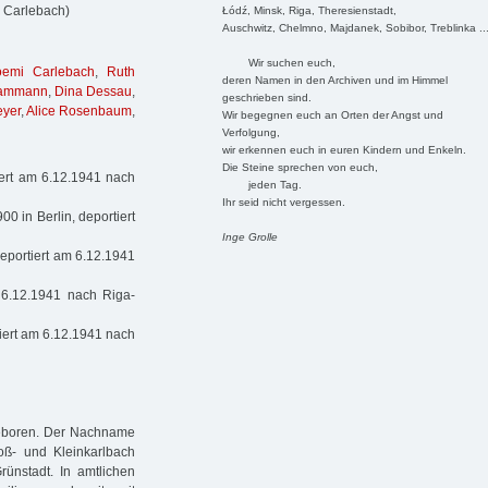
e Carlebach)
Łódź, Minsk, Riga, Theresienstadt,
Auschwitz, Chelmno, Majdanek, Sobibor, Treblinka ..
Wir suchen euch,
emi Carlebach
,
Ruth
deren Namen in den Archiven und im Himmel
Dammann
,
Dina Dessau
,
geschrieben sind.
eyer
,
Alice Rosenbaum
,
Wir begegnen euch an Orten der Angst und
Verfolgung,
wir erkennen euch in euren Kindern und Enkeln.
Die Steine sprechen von euch,
ert am 6.12.1941 nach
jeden Tag.
Ihr seid nicht vergessen.
0 in Berlin, deportiert
Inge Grolle
eportiert am 6.12.1941
 6.12.1941 nach Riga-
iert am 6.12.1941 nach
geboren. Der Nachname
oß- und Kleinkarlbach
ünstadt. In amtlichen