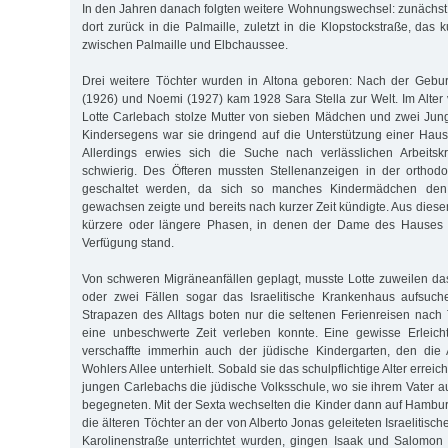
In den Jahren danach folgten weitere Wohnungswechsel: zunächst 
dort zurück in die Palmaille, zuletzt in die Klopstockstraße, das
zwischen Palmaille und Elbchaussee.
Drei weitere Töchter wurden in Altona geboren: Nach der Gebur
(1926) und Noemi (1927) kam 1928 Sara Stella zur Welt. Im Alter
Lotte Carlebach stolze Mutter von sieben Mädchen und zwei Jun
Kindersegens war sie dringend auf die Unterstützung einer Haus
Allerdings erwies sich die Suche nach verlässlichen Arbeits
schwierig. Des Öfteren mussten Stellenanzeigen in der orthod
geschaltet werden, da sich so manches Kindermädchen den 
gewachsen zeigte und bereits nach kurzer Zeit kündigte. Aus dies
kürzere oder längere Phasen, in denen der Dame des Hauses g
Verfügung stand.
Von schweren Migräneanfällen geplagt, musste Lotte zuweilen das
oder zwei Fällen sogar das Israelitische Krankenhaus aufsuc
Strapazen des Alltags boten nur die seltenen Ferienreisen nac
eine unbeschwerte Zeit verleben konnte. Eine gewisse Erleich
verschaffte immerhin auch der jüdische Kindergarten, den die 
Wohlers Allee unterhielt. Sobald sie das schulpflichtige Alter erreic
jungen Carlebachs die jüdische Volksschule, wo sie ihrem Vater a
begegneten. Mit der Sexta wechselten die Kinder dann auf Hamb
die älteren Töchter an der von Alberto Jonas geleiteten Israelitisc
Karolinenstraße unterrichtet wurden, gingen Isaak und Salomon 