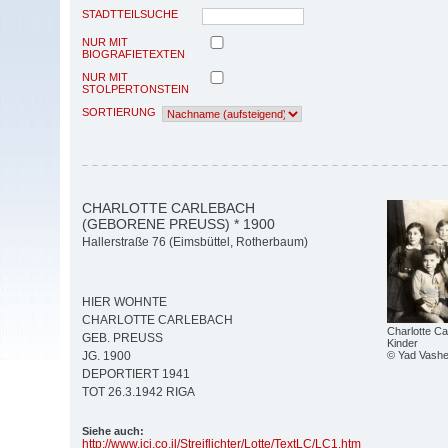
STADTTEILSUCHE
NUR MIT
BIOGRAFIETEXTEN
NUR MIT
STOLPERTONSTEIN
SORTIERUNG
CHARLOTTE CARLEBACH
(GEBORENE PREUSS) * 1900
Hallerstraße 76 (Eimsbüttel, Rotherbaum)
HIER WOHNTE
CHARLOTTE CARLEBACH
Charlotte Ca
GEB. PREUSS
Kinder
© Yad Vashe
JG. 1900
DEPORTIERT 1941
TOT 26.3.1942 RIGA
Siehe auch:
http:/
/
www.jci.co.il/
Streiflichter/
Lotte/
TextLC/
LC1.htm