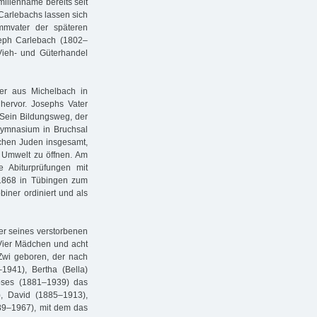
milienname bereits seit
Carlebachs lassen sich
mmvater der späteren
eph Carlebach (1802–
Vieh- und Güterhandel
er aus Michelbach in
hervor. Josephs Vater
 Sein Bildungsweg, der
Gymnasium in Bruchsal
schen Juden insgesamt,
 Umwelt zu öffnen. Am
 Abiturprüfungen mit
1868 in Tübingen zum
iner ordiniert und als
ter seines verstorbenen
Vier Mädchen und acht
wi geboren, der nach
941), Bertha (Bella)
oses (1881–1939) das
), David (1885–1913),
89–1967), mit dem das