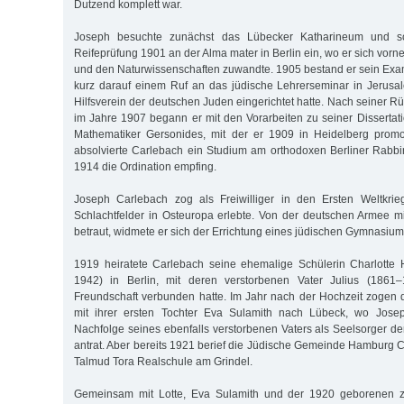
Dutzend komplett war.
Joseph besuchte zunächst das Lübecker Katharineum und sc
Reifeprüfung 1901 an der Alma mater in Berlin ein, wo er sich vor
und den Naturwissenschaften zuwandte. 1905 bestand er sein Exa
kurz darauf einem Ruf an das jüdische Lehrerseminar in Jerusa
Hilfsverein der deutschen Juden eingerichtet hatte. Nach seiner Rü
im Jahre 1907 begann er mit den Vorarbeiten zu seiner Dissertat
Mathematiker Gersonides, mit der er 1909 in Heidelberg promov
absolvierte Carlebach ein Studium am orthodoxen Berliner Rabb
1914 die Ordination empfing.
Joseph Carlebach zog als Freiwilliger in den Ersten Weltkrie
Schlachtfelder in Osteuropa erlebte. Von der deutschen Armee 
betraut, widmete er sich der Errichtung eines jüdischen Gymnasiu
1919 heiratete Carlebach seine ehemalige Schülerin Charlotte
1942) in Berlin, mit deren verstorbenen Vater Julius (1861
Freundschaft verbunden hatte. Im Jahr nach der Hochzeit zogen
mit ihrer ersten Tochter Eva Sulamith nach Lübeck, wo Jose
Nachfolge seines ebenfalls verstorbenen Vaters als Seelsorger 
antrat. Aber bereits 1921 berief die Jüdische Gemeinde Hamburg C
Talmud Tora Realschule am Grindel.
Gemeinsam mit Lotte, Eva Sulamith und der 1920 geborenen zw