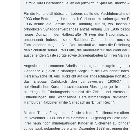
Talmud Tora Oberrealschule, an der jetzt Arthur Spier als Direktor wa
Für die Kontinuität jüdischen Lebens stellte die Machtübernahme 
1933 eine Bedrohung dar, der sich Carlebach mit seiner ganzen E
1936 kehrte die Familie nach Hamburg zurück, wo Joseph d
orthodoxen Synagogenverbandes antrat. Anfang Juli 1936 bezog
neues Domizil in der Hallerstraße 76 (von den Nationalsoziali
umbenannt). Indessen sollte Rabbiner Carlebach nur noch sel
Familienleben zu genießen. Der Haushalt wie auch die Erziehung 
den Schultern seiner Frau Lotte, die obendrein für das Wohl der 
ausgehenden Gäste sorgte sowie Schreibarbeiten für ihren Mann er
Angesichts des enormen Arbeitspensums, das er tagein tagaus ab
Carlebach zugleich in ständiger Sorge um die Gesundheit ihres
Herzschwäche litt. Aus Rücksicht auf die angeschlagene Konstitut
das Ehepaar Carlebach den Jahreswechsel 1936/37 in
heilklimatischen Kurort im schlesischen Riesengebirge. In den f
allerdings für Erholungsreisen meist die Zeit – und ebenso 
Entbehrungen und wachsende Herausforderungen diktierten 
Hamburger Rabbinerfamilie Carlebach im "Dritten Reich".
Mit dem Thema Emigration befasste sich der Familienrat vor alle
im November 1938. Bis zum Sommer 1939 gelang es Lotte und J
ihrer neun noch minderjährigen Kinder in Sicherheit zu bringe
Julius Isaak gelangten bereits im Dezember 1938 mit einem de