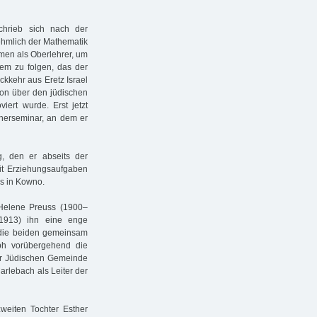
hrieb sich nach der
nehmlich der Mathematik
men als Oberlehrer, um
lem zu folgen, das der
ckkehr aus Eretz Israel
ion über den jüdischen
iert wurde. Erst jetzt
inerseminar, an dem er
g, den er abseits der
mit Erziehungsaufgaben
ms in Kowno.
 Helene Preuss (1900–
–1913) ihn eine enge
 die beiden gemeinsam
ph vorübergehend die
der Jüdischen Gemeinde
arlebach als Leiter der
eiten Tochter Esther