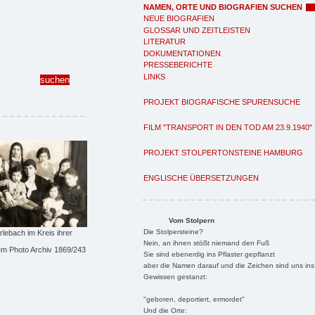
NAMEN, ORTE UND BIOGRAFIEN SUCHEN
NEUE BIOGRAFIEN
GLOSSAR UND ZEITLEISTEN
LITERATUR
DOKUMENTATIONEN
PRESSEBERICHTE
LINKS
PROJEKT BIOGRAFISCHE SPURENSUCHE
FILM "TRANSPORT IN DEN TOD AM 23.9.1940"
PROJEKT STOLPERTONSTEINE HAMBURG
ENGLISCHE ÜBERSETZUNGEN
Vom Stolpern
Die Stolpersteine?
rlebach im Kreis ihrer
Nein, an ihnen stößt niemand den Fuß
m Photo Archiv 1869/243
Sie sind ebenerdig ins Pflaster gepflanzt
aber die Namen darauf und die Zeichen sind uns ins
Gewissen gestanzt:
"geboren, deportiert, ermordet"
Und die Orte: