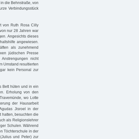
in die Behnstraße, von
 kurze Verbindungsstück
t von Ruth Rosa Cilly
 von nur 28 Jahren war
gen. Angesichts dieses
haltshilfe angewiesen.
kräften als zunehmend
oxen jüdischen Presse
Anstrengungen nicht
em Umstand resultierten
ar kein Personal zur
 Bett hüten und in ein
hen. Erholung von den
h Travemünde, wo Lotte
terung der Hausarbeit
Agudas Jisroel in der
ht hatten, besuchten die
uch als Religionslehrer
urger Schulen. Während
hen Töchterschule in der
(Julius und Peter) zur