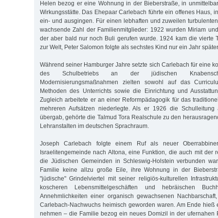
Helen bezog er eine Wohnung in der Bieberstraße, in unmittelb
Wirkungsstätte. Das Ehepaar Carlebach führte ein offenes Haus, i
ein- und ausgingen. Für einen lebhaften und zuweilen turbulenten
wachsende Zahl der Familienmitglieder: 1922 wurden Miriam und
der aber bald nur noch Buli gerufen wurde. 1924 kam die vierte T
zur Welt, Peter Salomon folgte als sechstes Kind nur ein Jahr später
Während seiner Hamburger Jahre setzte sich Carlebach für eine k
des Schulbetriebs an der jüdischen Knabensc
Modernisierungsmaßnahmen zielten sowohl auf das Curricul
Methoden des Unterrichts sowie die Einrichtung und Ausstattun
Zugleich arbeitete er an einer Reformpädagogik für das traditione
mehreren Aufsätzen niederlegte. Als er 1926 die Schulleitung
übergab, gehörte die Talmud Tora Realschule zu den herausrage
Lehranstalten im deutschen Sprachraum.
Joseph Carlebach folgte einem Ruf als neuer Oberrabbine
Israelitengemeinde nach Altona, eine Funktion, die auch mit der r
die Jüdischen Gemeinden in Schleswig-Holstein verbunden war. 
Familie keine allzu große Eile, ihre Wohnung in der Biebers
"jüdische" Grindelviertel mit seiner religiös-kulturellen Infrastru
koscheren Lebensmittelgeschäften und hebräischen Buch
Annehmlichkeiten einer organisch gewachsenen Nachbarschaft,
Carlebach-Nachwuchs heimisch geworden waren. Am Ende hieß e
nehmen – die Familie bezog ein neues Domizil in der ufernahen P