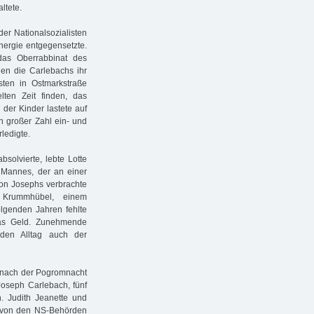
ltete.
der Nationalsozialisten
nergie entgegensetzte.
as Oberrabbinat des
en die Carlebachs ihr
sten in Ostmarkstraße
ten Zeit finden, das
der Kinder lastete auf
in großer Zahl ein- und
ledigte.
solvierte, lebte Lotte
 Mannes, der an einer
ion Josephs verbrachte
 Krummhübel, einem
olgenden Jahren fehlte
das Geld. Zunehmende
den Alltag auch der
m nach der Pogromnacht
oseph Carlebach, fünf
n. Judith Jeanette und
r von den NS-Behörden