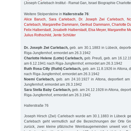
(Joseph Carlebach Institut - Ramat Gan, Israel Biographie Charlott
Weitere Stolpersteine in
Hallerstraße 76
:
Alice Baruch
,
Sara Carlebach
,
Dr. Joseph Zwi Carlebach
,
No
Carlebach
,
Margarethe Dammann
,
Gertrud Dammann
,
Charlotte 
Felix Halberstadt
,
Josabeth Halberstadt
,
Elsa Meyer
,
Margarethe M
Julius Rothschild
,
Jente Schlüter
Dr. Joseph Zwi Carlebach,
geb. am 30.1.1883 in Lübeck, deporti
Riga-Jungfernhof, ermordet am 26.3.1942
Charlotte Helene (Lotte) Carlebach,
geb. Preuß, geb. am 16.12.190
am 6.12.1941 nach Riga-Jungfernhof, ermordet am 26.3.1942
Ruth Rosa Cilly (Ruthi) Carlebach,
geb. am 11.8.1926 in Altona, d
nach Riga-Jungfernhof, ermordet am 26.3.1942
Noemi Carlebach,
geb. am 24.10.1927 in Altona, deportiert am
Jungfernhof, ermordet am 26.3.1942
Sara Stella Baby Carlebach,
geb. am 24.12.1928 in Altona, deport
Riga-Jungfernhof, ermordet am 26.3.1942
Hallerstraße 76
Joseph Hirsch (Zwi) Carlebach wurde am 30.1.1883 in Lübeck 
Carlebach geht vermutlich auf die Bezeichnungen der Orte Gr
zurück, zwei kleine pfälzische Weinbaugemeinden unweit von Gr