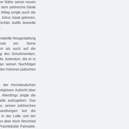
arer Nähe seiner neuen
n dem zahlreiche Gäste
 Alltag sorgte auch die
 Julius Isaak geboren,
ochter Judith Jeanette
.
omplette Neugestaltung
hule ein. Seine
um als auch auf die
g des Schulinventars.
lle Judentum, die er in
 an seinen Nachfolger
nden höheren jüdischen
r der Hochdeutschen
eligiösen Aufsicht über
Allerdings zeigte die
traße aufzugeben. Das
ktur, seinen zahlreichen
handlungen bot die
 in der Lotte und der
s aber doch Abschied
rachtstraße Palmaille.