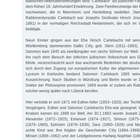
badischen Aktenüberlieferungen fand "Carlebach" als jüdischer Fa
dem frühen 18. Jahrhundert Erwähnung. Zwei Familienzweige der 
nachweisen, die in Mannheim und Heidelberg siedelten. Sta
Rabbinerdynastie Carlebach war Josephs Großvater Hirsch Jos
1881) in der vormaligen Reichsstadt Heidelsheim, der sich im 
betätigte.
Neun Kinder gingen aus der Ehe Hirsch Carlebachs mit sein
Württemberg stammenden Gattin Cilly, geb. Stern (1811–1883), 
Salomon kam 1845 als zweitjüngster von sechs Söhnen zur Welt.
ihn nach dem Besuch der örtlichen jüdischen Volksschule ans 
führte, veranschaulicht auch das wachsende Bestreben der deut
sich durch den Zugang zur europäischen Kultur der allgemeinen
Lyceum in Karlsruhe bestand Salomon Carlebach 1865 seine
Auszeichnung. Nach Studien in Würzburg und Berlin wurde er 
Doktor der Philosophie promoviert. 1869 wurde er zudem als Rabb
solcher wenig später nach Lübeck berufen.
Hier verlobte er sich 1871 mit Esther Adler (1853–1920), der Toch
Vorgängers. Esther und Salomon Carlebachs Ehe war gesegnet: 
Knaben kamen bis 1889 zur Welt. Am 30.1.1883 wurde Joseph Z
Alexander (1872–1925), Emanuel (1874–1927), Simson (1875–1
(1876–1960), Ephraim (1879–1936), Sara (1880–1928) und M
achte Kind war. Ihm folgten die Geschwister Cilly (1884–1968
Miriam (1888–1962) und der Letztgeborene Hartwig Naphtali (18