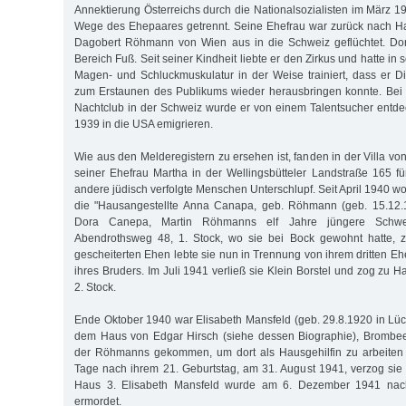
Annektierung Österreichs durch die Nationalsozialisten im März 19
Wege des Ehepaares getrennt. Seine Ehefrau war zurück nach 
Dagobert Röhmann von Wien aus in die Schweiz geflüchtet. Dort
Bereich Fuß. Seit seiner Kindheit liebte er den Zirkus und hatte in
Magen- und Schluckmuskulatur in der Weise trainiert, dass er 
zum Erstaunen des Publikums wieder herausbringen konnte. Bei e
Nachtclub in der Schweiz wurde er von einem Talentsucher entde
1939 in die USA emigrieren.
Wie aus den Melderegistern zu ersehen ist, fanden in der Villa v
seiner Ehefrau Martha in der Wellingsbütteler Landstraße 165 fü
andere jüdisch verfolgte Menschen Unterschlupf. Seit April 1940 wo
die "Hausangestellte Anna Canapa, geb. Röhmann (geb. 15.12.18
Dora Canepa, Martin Röhmanns elf Jahre jüngere Schwe
Abendrothsweg 48, 1. Stock, wo sie bei Bock gewohnt hatte, 
gescheiterten Ehen lebte sie nun in Trennung von ihrem dritten E
ihres Bruders. Im Juli 1941 verließ sie Klein Borstel und zog zu H
2. Stock.
Ende Oktober 1940 war Elisabeth Mansfeld (geb. 29.8.1920 in L
dem Haus von Edgar Hirsch (siehe dessen Biographie), Brombe
der Röhmanns gekommen, um dort als Hausgehilfin zu arbeiten
Tage nach ihrem 21. Geburtstag, am 31. August 1941, verzog sie i
Haus 3. Elisabeth Mansfeld wurde am 6. Dezember 1941 nach
ermordet.