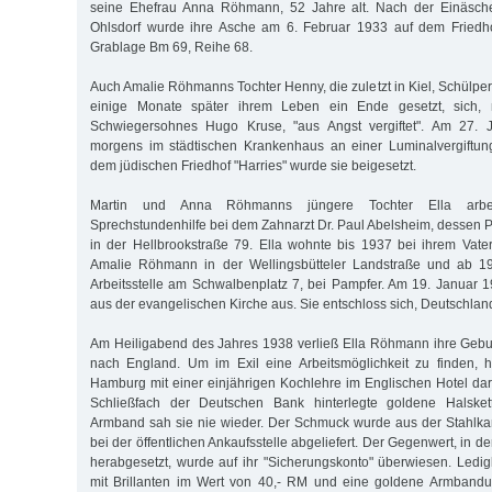
seine Ehefrau Anna Röhmann, 52 Jahre alt. Nach der Einäsch
Ohlsdorf wurde ihre Asche am 6. Februar 1933 auf dem Friedhof
Grablage Bm 69, Reihe 68.
Auch Amalie Röhmanns Tochter Henny, die zuletzt in Kiel, Schülpe
einige Monate später ihrem Leben ein Ende gesetzt, sich,
Schwiegersohnes Hugo Kruse, "aus Angst vergiftet". Am 27. J
morgens im städtischen Krankenhaus an einer Luminalvergiftung 
dem jüdischen Friedhof "Harries" wurde sie beigesetzt.
Martin und Anna Röhmanns jüngere Tochter Ella arbe
Sprechstundenhilfe bei dem Zahnarzt Dr. Paul Abelsheim, dessen P
in der Hellbrookstraße 79. Ella wohnte bis 1937 bei ihrem Vate
Amalie Röhmann in der Wellingsbütteler Landstraße und ab 19
Arbeitsstelle am Schwalbenplatz 7, bei Pampfer. Am 19. Januar 
aus der evangelischen Kirche aus. Sie entschloss sich, Deutschlan
Am Heiligabend des Jahres 1938 verließ Ella Röhmann ihre Gebur
nach England. Um im Exil eine Arbeitsmöglichkeit zu finden, h
Hamburg mit einer einjährigen Kochlehre im Englischen Hotel dara
Schließfach der Deutschen Bank hinterlegte goldene Halske
Armband sah sie nie wieder. Der Schmuck wurde aus der Stahl
bei der öffentlichen Ankaufsstelle abgeliefert. Der Gegenwert, in d
herabgesetzt, wurde auf ihr "Sicherungskonto" überwiesen. Ledig
mit Brillanten im Wert von 40,- RM und eine goldene Armbanduh