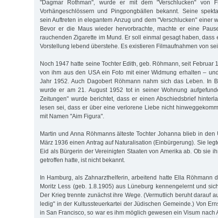
"Dagmar Rothman", wurde er mit dem "Verschlucken" von Fi
Vorhängeschlössern und Pingpongbällen bekannt. Seine spekt
sein Auftreten in elegantem Anzug und dem "Verschlucken" einer
Bevor er die Maus wieder hervorbrachte, machte er eine Pause
rauchenden Zigarette im Mund. Er soll einmal gesagt haben, dass e
Vorstellung lebend überstehe. Es existieren Filmaufnahmen von se
Noch 1947 hatte seine Tochter Edith, geb. Röhmann, seit Februar 1
von ihm aus den USA ein Foto mit einer Widmung erhalten – und 
Jahr 1952. Auch Dagobert Röhmann nahm sich das Leben. In Br
wurde er am 21. August 1952 tot in seiner Wohnung aufgefunde
Zeitungen" wurde berichtet, dass er einen Abschiedsbrief hinter
lesen sei, dass er über eine verlorene Liebe nicht hinweggekomm
mit Namen "Aim Figura".
Martin und Anna Röhmanns älteste Tochter Johanna blieb in den 
März 1936 einen Antrag auf Naturalisation (Einbürgerung). Sie le
Eid als Bürgerin der Vereinigten Staaten von Amerika ab. Ob sie i
getroffen hatte, ist nicht bekannt.
In Hamburg, als Zahnarzthelferin, arbeitend hatte Ella Röhmann 
Moritz Less (geb. 1.8.1905) aus Lüneburg kennengelernt und sich 
Der Krieg trennte zunächst ihre Wege. (Vermutlich beruht darauf a
ledig" in der Kultussteuerkartei der Jüdischen Gemeinde.) Von Ern
in San Francisco, so war es ihm möglich gewesen ein Visum nac