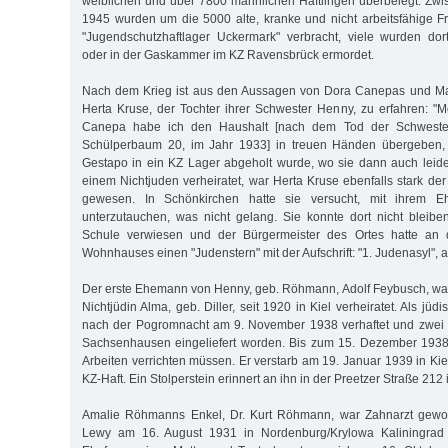
weiblichen und über 7800 männlichen Häftlingen überbelegt. Zwi
1945 wurden um die 5000 alte, kranke und nicht arbeitsfähige 
"Jugendschutzhaftlager Uckermark" verbracht, viele wurden dort
oder in der Gaskammer im KZ Ravensbrück ermordet.
Nach dem Krieg ist aus den Aussagen von Dora Canepas und Ma
Herta Kruse, der Tochter ihrer Schwester Henny, zu erfahren: "
Canepa habe ich den Haushalt [nach dem Tod der Schwester
Schülperbaum 20, im Jahr 1933] in treuen Händen übergeben, 
Gestapo in ein KZ Lager abgeholt wurde, wo sie dann auch leid
einem Nichtjuden verheiratet, war Herta Kruse ebenfalls stark de
gewesen. In Schönkirchen hatte sie versucht, mit ihrem 
unterzutauchen, was nicht gelang. Sie konnte dort nicht bleib
Schule verwiesen und der Bürgermeister des Ortes hatte an 
Wohnhauses einen "Judenstern" mit der Aufschrift: "1. Judenasyl", 
Der erste Ehemann von Henny, geb. Röhmann, Adolf Feybusch, war 
Nichtjüdin Alma, geb. Diller, seit 1920 in Kiel verheiratet. Als jü
nach der Pogromnacht am 9. November 1938 verhaftet und zwei 
Sachsenhausen eingeliefert worden. Bis zum 15. Dezember 1938 
Arbeiten verrichten müssen. Er verstarb am 19. Januar 1939 in Ki
KZ-Haft. Ein Stolperstein erinnert an ihn in der Preetzer Straße 212 i
Amalie Röhmanns Enkel, Dr. Kurt Röhmann, war Zahnarzt gewo
Lewy am 16. August 1931 in Nordenburg/Krylowa Kaliningrad g