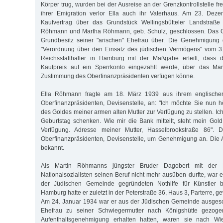
Körper trug, wurden bei der Ausreise an der Grenzkontrollstelle 
ihrer Emigration verlor Ella auch ihr Vaterhaus. Am 23. Dez
Kaufvertrag über das Grundstück Wellingsbütteler Landstraße
Röhmann und Martha Röhmann, geb. Schulz, geschlossen. Das G
Grundbesitz seiner "arischen" Ehefrau über. Die Genehmigung
"Verordnung über den Einsatz des jüdischen Vermögens" vom 
Reichsstatthalter in Hamburg mit der Maßgabe erteilt, dass 
Kaufpreis auf ein Sperrkonto eingezahlt werde, über das Ma
Zustimmung des Oberfinanzpräsidenten verfügen könne.
Ella Röhmann fragte am 18. März 1939 aus ihrem englische
Oberfinanzpräsidenten, Devisenstelle, an: "Ich möchte Sie nun hö
des Goldes meiner armen alten Mutter zur Verfügung zu stellen. Ic
Geburtstag schenken. Wie mir die Bank mitteilt, steht mein Gold
Verfügung. Adresse meiner Mutter, Hasselbrookstraße 86". 
Oberfinanzpräsidenten, Devisenstelle, um Genehmigung an. Die An
bekannt.
Als Martin Röhmanns jüngster Bruder Dagobert mit der 
Nationalsozialisten seinen Beruf nicht mehr ausüben durfte, war 
der Jüdischen Gemeinde gegründeten Nothilfe für Künstler be
Hamburg hatte er zuletzt in der Peterstraße 36, Haus 3, Parterre, g
Am 24. Januar 1934 war er aus der Jüdischen Gemeinde ausgesc
Ehefrau zu seiner Schwiegermutter nach Königshütte gezogen
Aufenthaltsgenehmigung erhalten hatten, waren sie nach Wi