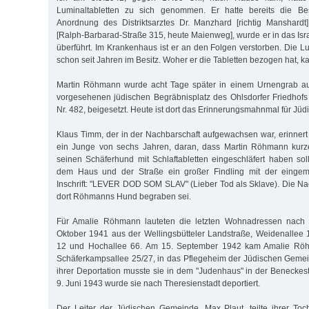
Luminaltabletten zu sich genommen. Er hatte bereits die Bes
Anordnung des Distriktsarztes Dr. Manzhard [richtig Manshardt
[Ralph-Barbarad-Straße 315, heute Maienweg], wurde er in das Isr
überführt. Im Krankenhaus ist er an den Folgen verstorben. Die Lu
schon seit Jahren im Besitz. Woher er die Tabletten bezogen hat, ka
Martin Röhmann wurde acht Tage später in einem Urnengrab auf
vorgesehenen jüdischen Begräbnisplatz des Ohlsdorfer Friedhofs 
Nr. 482, beigesetzt. Heute ist dort das Erinnerungsmahnmal für Jüd
Klaus Timm, der in der Nachbarschaft aufgewachsen war, erinnert 
ein Junge von sechs Jahren, daran, dass Martin Röhmann kurz
seinen Schäferhund mit Schlaftabletten eingeschläfert haben sol
dem Haus und der Straße ein großer Findling mit der eingemei
Inschrift: "LEVER DOD SOM SLAV" (Lieber Tod als Sklave). Die Na
dort Röhmanns Hund begraben sei.
Für Amalie Röhmann lauteten die letzten Wohnadressen nach
Oktober 1941 aus der Wellingsbütteler Landstraße, Weidenallee
12 und Hochallee 66. Am 15. September 1942 kam Amalie Röh
Schäferkampsallee 25/27, in das Pflegeheim der Jüdischen Gemeind
ihrer Deportation musste sie in dem "Judenhaus" in der Beneckes
9. Juni 1943 wurde sie nach Theresienstadt deportiert.
Der Leiter der Jüdischen Gemeinde, Max Plaut, teilte ihrer Toch