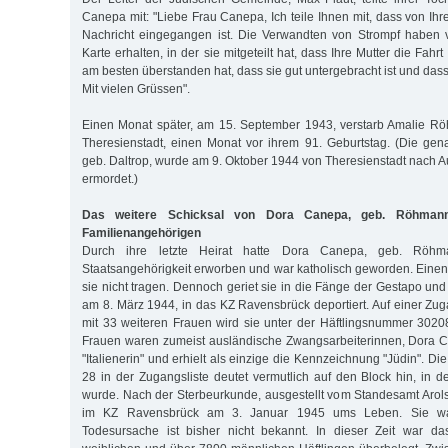
Canepa mit: "Liebe Frau Canepa, Ich teile Ihnen mit, dass von Ihr
Nachricht eingegangen ist. Die Verwandten von Strompf haben 
Karte erhalten, in der sie mitgeteilt hat, dass Ihre Mutter die Fahr
am besten überstanden hat, dass sie gut untergebracht ist und dass 
Mit vielen Grüssen".
Einen Monat später, am 15. September 1943, verstarb Amalie Rö
Theresienstadt, einen Monat vor ihrem 91. Geburtstag. (Die ge
geb. Daltrop, wurde am 9. Oktober 1944 von Theresienstadt nach A
ermordet.)
Das weitere Schicksal von Dora Canepa, geb. Röhman
Familienangehörigen
Durch ihre letzte Heirat hatte Dora Canepa, geb. Röhman
Staatsangehörigkeit erworben und war katholisch geworden. Einen
sie nicht tragen. Dennoch geriet sie in die Fänge der Gestapo und
am 8. März 1944, in das KZ Ravensbrück deportiert. Auf einer Zug
mit 33 weiteren Frauen wird sie unter der Häftlingsnummer 3020
Frauen waren zumeist ausländische Zwangsarbeiterinnen, Dora C
"Italienerin" und erhielt als einzige die Kennzeichnung "Jüdin". D
28 in der Zugangsliste deutet vermutlich auf den Block hin, in d
wurde. Nach der Sterbeurkunde, ausgestellt vom Standesamt Aro
im KZ Ravensbrück am 3. Januar 1945 ums Leben. Sie war
Todesursache ist bisher nicht bekannt. In dieser Zeit war d