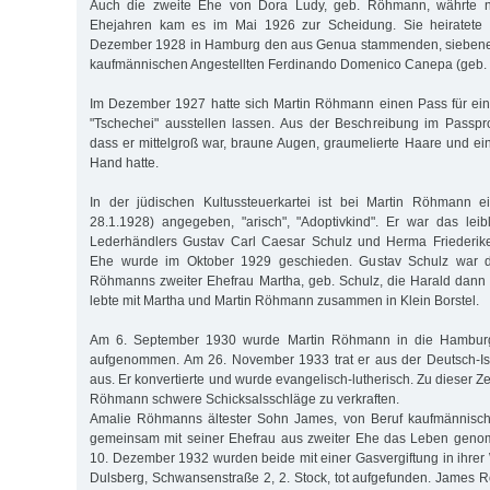
Auch die zweite Ehe von Dora Ludy, geb. Röhmann, währte ni
Ehejahren kam es im Mai 1926 zur Scheidung. Sie heiratete i
Dezember 1928 in Hamburg den aus Genua stammenden, siebenei
kaufmännischen Angestellten Ferdinando Domenico Canepa (geb. 
Im Dezember 1927 hatte sich Martin Röhmann einen Pass für ein
"Tschechei" ausstellen lassen. Aus der Beschreibung im Passprot
dass er mittelgroß war, braune Augen, graumelierte Haare und ei
Hand hatte.
In der jüdischen Kultussteuerkartei ist bei Martin Röhmann 
28.1.1928) angegeben, "arisch", "Adoptivkind". Er war das lei
Lederhändlers Gustav Carl Caesar Schulz und Herma Friederike
Ehe wurde im Oktober 1929 geschieden. Gustav Schulz war d
Röhmanns zweiter Ehefrau Martha, geb. Schulz, die Harald dann a
lebte mit Martha und Martin Röhmann zusammen in Klein Borstel.
Am 6. September 1930 wurde Martin Röhmann in die Hamburge
aufgenommen. Am 26. November 1933 trat er aus der Deutsch-Is
aus. Er konvertierte und wurde evangelisch-lutherisch. Zu dieser Ze
Röhmann schwere Schicksalsschläge zu verkraften.
Amalie Röhmanns ältester Sohn James, von Beruf kaufmännischer
gemeinsam mit seiner Ehefrau aus zweiter Ehe das Leben gen
10. Dezember 1932 wurden beide mit einer Gasvergiftung in ihr
Dulsberg, Schwansenstraße 2, 2. Stock, tot aufgefunden. James