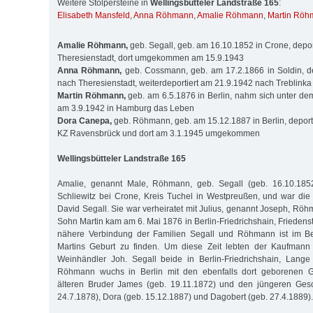
Weitere Stolpersteine in
Wellingsbütteler Landstraße 165
:
Elisabeth Mansfeld
,
Anna Röhmann
,
Amalie Röhmann
,
Martin Röh
Amalie Röhmann,
geb. Segall, geb. am 16.10.1852 in Crone, depor
Theresienstadt, dort umgekommen am 15.9.1943
Anna Röhmann,
geb. Cossmann, geb. am 17.2.1866 in Soldin, de
nach Theresienstadt, weiterdeportiert am 21.9.1942 nach Treblink
Martin Röhmann,
geb. am 6.5.1876 in Berlin, nahm sich unter de
am 3.9.1942 in Hamburg das Leben
Dora Canepa,
geb. Röhmann, geb. am 15.12.1887 in Berlin, deport
KZ Ravensbrück und dort am 3.1.1945 umgekommen
Wellingsbütteler Landstraße 165
Amalie, genannt Male, Röhmann, geb. Segall (geb. 16.10.185
Schliewitz bei Crone, Kreis Tuchel in Westpreußen, und war di
David Segall. Sie war verheiratet mit Julius, genannt Joseph, Rö
Sohn Martin kam am 6. Mai 1876 in Berlin-Friedrichshain, Friedenst
nähere Verbindung der Familien Segall und Röhmann ist im Be
Martins Geburt zu finden. Um diese Zeit lebten der Kaufman
Weinhändler Joh. Segall beide in Berlin-Friedrichshain, Lange
Röhmann wuchs in Berlin mit den ebenfalls dort geborenen G
älteren Bruder James (geb. 19.11.1872) und den jüngeren Ges
24.7.1878), Dora (geb. 15.12.1887) und Dagobert (geb. 27.4.1889).