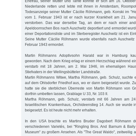
Ehefrau, seiner Mutter und Tante konnte er sich am 16. Oktobe
Niederlande retten und lebte mit ihnen in Amsterdam, Roompot
Todesanzeige seiner Mutter Cäcilie Röhmann, geb. Konski im "H
vom 1. Februar 1943 ist er nach kurzer Krankheit am 21. Jan
verstorben. Das war derselbe Tag, an dem er nach einer an
Apeldoornschen Bos nach Auschwitz deportiert und ermordet wurd
einer Deportationsliste und im Sterberegister Auschwitz ist ein Ein
Seine Mutter Cäcilie Röhmann wurde ebenfalls nach Auschwitz 
Februar 1943 ermordet.
Martin Röhmanns Adoptivsohn Harald war in Hamburg kauf
geworden. Nach dem Krieg erlag er einem Herzschlag während eine
verstarb mit 18 Jahren, am 2. Mai 1946, im ehemaligen Haus
Stiefvaters in der Wellingsbütteler Landstraße.
Martin Röhmanns Witwe, Martha Röhmann, geb. Schulz, suchte ei
auf dem Ohlsdorfer Friedhof aus, wo er dann beigesetzt wurde. Zu
hatte sie die sterblichen Überreste von Martin Röhmann von Gr
dorthin umbetten lassen, Grablage U 33, Nr. 103 II.
Martha Röhmann, geb. Schulz, verstarb mit 66 Jahren am 2
Israelitischen Krankenhaus, Orchideenstieg 14. Auch sie wurde 
beigesetzt. Es ist heute nicht mehr erhalten.
In den USA brachte es Martins Bruder Dagobert Röhmann durc
verschiedenen Varietés, bei "Ringling Bros. And Barnum & Baily
Museum" zu großem Ansehen. Als "The Great Waldo", zeitweilig