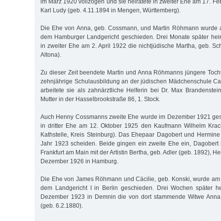
im März 1920 vollzogen und sie heiratete in zweiter Ehe am 17. F
Karl Ludy (geb. 4.11.1894 in Mengen, Württemberg).
Die Ehe von Anna, geb. Cossmann, und Martin Röhmann wurde a
dem Hamburger Landgericht geschieden. Drei Monate später hei
in zweiter Ehe am 2. April 1922 die nichtjüdische Martha, geb. Sc
Altona).
Zu dieser Zeit beendete Martin und Anna Röhmanns jüngere Tochter
zehnjährige Schulausbildung an der jüdischen Mädchenschule Ca
arbeitete sie als zahnärztliche Helferin bei Dr. Max Brandenstei
Mutter in der Hasselbrookstraße 86, 1. Stock.
Auch Henny Cossmanns zweite Ehe wurde im Dezember 1921 gesc
in dritter Ehe am 12. Oktober 1925 den Kaufmann Wilhelm Krach
Kathstelle, Kreis Steinburg). Das Ehepaar Dagobert und Hermin
Jahr 1923 scheiden. Beide gingen ein zweite Ehe ein, Dagobert
Frankfurt am Main mit der Artistin Bertha, geb. Adler (geb. 1892), 
Dezember 1926 in Hamburg.
Die Ehe von James Röhmann und Cäcilie, geb. Konski, wurde am
dem Landgericht I in Berlin geschieden. Drei Wochen später h
Dezember 1923 in Demnin die von dort stammende Witwe Anna P
(geb. 6.2.1880).