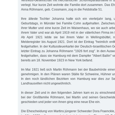
Vertriebs-Gesellschaft mit mechanischer Schuhreparaturstelle in
verlegt. Nur kurze Zeit wohnte die Familie dort zusammen. Das Eh
Anna Röhmann, geb. Cossmann, zog in die Feldstraße 51.
Ihre älteste Tochter Johanna hatte sich ein vierteljahr lang,
Geburtstags, in Münster bei Familie Cohn aufgehalten. Zwischenz
ihrer Mutter und eine kurze Zeit im Waisenhaus, wo sie auch arbe
ihrem Vater und war ab April 1919 mit in der väterlichen Firma im 
Ab April 1921 lebte sie bei ihrem Vater in Wellingsbüttel, 
Melderegister bis August 1921. Dort ist der Eintrag "heimlich entfe
festgehalten. In der Kultussteuerkartei der Deutsch-Israelitischen 
letzter Eintrag zu Johanna Röhmann "1926 fort zog". In den Aus
festgehalten, dass sie Hamburg mit dem Dampfer "Albert Ballin" v
bereits am 18. November 1923 in New York befand.
Im Mai 1921 ließ sich Martin Röhmann bei der Baubehörde einen
genehmigen. In den Plänen waren Ställe für Schweine, Hühner u
In den noch ländlichen Bezirken von Hamburg war dies zur Se
Landhausvillen nicht ungewöhnlich.
In dieser Zeit und in den folgenden Jahren kam es zu einschne
bei der Großfamilie Röhmann, bei Martin und seinen Geschwist
geschieden und jeder von ihnen ging eine neue Ehe ein.
Die Ehescheidung von Martins jüngerer Schwester Dora Fraenckl