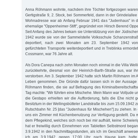
Anna Röhmann wohnte, nachdem ihre Töchter fortgezogen waren, 
Gertigstraße 9, 2. Stock, bei Sommerfeld, dann in der Grindelallee 
Wohnadresse war ab Anfang Februar 1941 das "Judenhaus" in der
ehemalige "Oppenheimer-Stift", gegründet von Hirsch Berend Op
Seit Anfang des Jahres bekam sie Unterstützung von der Jüdischen
1942 wurde sie von der Sammelstelle Volksschule Schanzenstraß
deportiert, nach zwei Monaten am 23. September 1942 von
gefürchteten Transporte weiterdeportiert und in Treblinka ermord
Cossmann, war 76 Jahre alt.
Als Dora Canepa nach zehn Monaten noch einmal in die Villa Welli
zurückkehrte, diesmal von der Heinrich-Barth-Straße aus, war ihr
verstorben. Am 3. September 1942 hatte sich Martin Röhmann im A
Leben genommen. Die Gründe dafür lassen sich in der Aussage 
Röhmann finden, die sie auf Befragung des Kriminalbereitschaft
Tag machte: "Wir führten eine Mischehe. Mein Mann war Volljude un
die Gestapo erhielten wir die Aufforderung, falls die Ehe nicht
Besitztum in der Wellingsbütteler Landstraße bis zum 15.09.1942 
Rutschbahn Nr. 25 [das "Judenhaus für Mischehen"] zu ziehen. I
uns ein Zimmer mit Küchenbenutzung zur Verfügung gestellt. Da
dem Pflegekind, welches sich noch bei mir aufhält, keine Schwierig
hat er freiwillig durch Einnehmen von Tabletten Selbstmord began
3.9.1942 in den Nachmittagsstunden, als ich im Geschäft anwesen
ich am 3.9.1942, gegen 17:00 Uhr, nach Hause kam, hatte