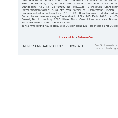
Auskünfte Monika Schnell, Mahn- und Gedenkstätte Ravensbrück; Auskünfte V
Berlin, P Rep.551, 511, Nr. 482/1903; Auskünfte von Britta Thiel, Stadtarc
Standesamt Kiel, Nr. 267/1918, Nr. 456/1925, Sterbebuch Standesam
Sterbefallsammelakten; Auskünfte von Nicolai M. Zimmermann, BArch, 
Ergänzungskarten Volkszählung, 17.5.1939, Dora Röhmann, Martin Röhma
Frauen im Konzentrationslager Ravensbrück 1939–1945, Berlin 2003; Klaus T
Borstel, Bd. 1, Hamburg 2003; Klaus Timm: Geschichten aus Klein Borste
2004. Herzlichen Dank an Edward Less!
Zur Nummerierung häufig genutzter Quellen siehe Link "Recherche und Quelle
druckansicht
/
Seitenanfang
Der Stolperstein i
IMPRESSUM / DATENSCHUTZ
KONTAKT
Stein in Hamburg v