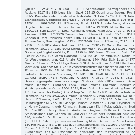
Quellen: 1; 2; 4; 5; 7; 8; StaH, 131-1 II Senatskanzlei, Korrespondenz eh
Ausland 3527 Bd 280 Less Ellen; StaH, 314-15 Oberfinanzpräsident, Fvg 
331-5 Polizeibehörde unnatürliche Todesfälle, 3 Akte 1942/1158, 3 Akt
Standesämter, Geburtsregister, 6295 u. 2649/1896 Martha Schulz; 13678 u
14501 u. 1698/1905 Ella Röhmann; StaH, 332-5 Standesämter, Heiratsre
Dagobert Röhmann u. Hermine Tiemann, 9587 u. 21/1922 Martin Röhmann u
129/1923 Karl Laudy u. Dora Röhmann, gesch. Fraenckle, 3465 u. 953/
Tiemann, 8808 u. 173/1926 Gustav Schulz u. Herma Grünwaldt, 3578 u. 851
Canepa u. Dora Röhmann, gesch. Ludy, 14249 u. 84/1934 Edith Röhmann u. 
Standesämter, Sterberegister, 623 u. 527/1909 Joseph Röhmann, 7136 u.
7136 u. 307/1932 Anna Röhmann, 8180 u. 423/1942 Martin Röhmann, 9
Röhmann, 10138 u. 2153/1962 Martha Röhmann, 10138 u. 2153/1962 Mart
Staatsangehörigkeitsaufsicht, B III, 1930 Nr. 800 Martin Röhmann; StaH, 3
345 Nr. 23619/1926 Martin Röhmann, A 24, Bd. 360 Nr. 7984/1927 Martin 
für Wiedergutmachung, 611 Amalie Röhmann, 1444 Fritz Sally Less, 142
Martha Röhmann, 27971 Hugo Kruse, 27961 Herta Kruse, 30418 Ellen Less,
Wolff, geb. Canepa; StaH, 352-5 Zivilstandsregister-Todesbescheinigungen, 
Röhmann, 1932 Sta 21b Nr. 306 James Röhmann, 1932 Sta 21b Nr. 307 A
Jüdische Gemeinden, Ablieferung 1999/01, 182; StaH, 622-1/173 Plaut, D
Canepa; StaH, 741-4 Fotoarchiv, K 2508, K 3865, K 6534, K 6811; Ar
Beerdigungsregister Feuerbestattungen Nr. 4497 u. 4498/1932 James u. An
Martin Röhmann, Grabbrief 163479/1946 Martha Röhmann; Berliner A
Hamburger Adressbücher 1904–1943; Bauprüfakte Bauamt Hamburg-Nord, Wel
165; Landesarchiv Berlin (LAB), P Rep 520, 25 Nr. 2216/1876 Martin Röhma
Röhmann, 417 Nr. 1011/1901 Martin Röhmann u. Anna Cossmann 419 Nr. 
Henny Röhmann; LAB, P Rep 551, 511 Nr. 482/1903 Johanna Röhm
Heiratsregister, Nr. 267/1918 Joseph Heinrich Cossmann u. Henni Feybusch, N
u. Henny Cossmann, geb. Röhmann; Standesamt Kiel I Polizeipräsident, Ster
Nr. 707/1933 Henny Kracht; Auskünfte Siegfried Butterweck, Sonder
Sterbeurkunde Dora Canepa, im Jahr 2013 beurkundet: Beurkundungsnum
216; Auskünfte Dr. Susanne Knoblich, Landesarchiv Berlin, Lidos Datenbank
(Bd. 1 Bl. 197 des Papierausdrucks) Trauung Martin Röhmann u. Anna Cossma
120 Film-Nr. 279 (Bd. 1 Bl. 212 des Papierausdrucks), Nr. 26/1902; Auskünfte M
Copyof 1.1.35.1/3768991, Copyof 1.2.4.1/12650356 in conformity with the I
Zugangsliste des KZ Ravensbrück, Karteikarte der Reichsvereinigung d