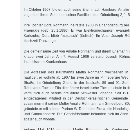
Im Oktober 1907 folgten auch seine Eltern nach Hamburg. Amal
zogen bei ihrem Sohn und seiner Familie in den Grindelberg 2, 1. St
Ihre Tochter Dora Röhmann, heiratete 1908 in Charlottenburg bei 
Fraenckle (geb. 25.1.1886). Er war Elektromechaniker, evange
Karlsruhe; Dora blieb "mosaisch" (jüdisch). Ihr Vater Joseph 
Hochzeit Trauzeuge.
Die gemeinsame Zeit von Amalie Röhmann und ihrem Ehemann i
knapp zwei Jahre. Am 7. August 1909 verstarb Joseph Röhm
Israelitischen Krankenhaus.
Die Adressen des Kaufmanns Martin Röhmann wechselten in 
häufiger; er wohnte ab 1907 für zwei Jahre im Pinneberger Weg
Straße, im Grindelberg 2 und in der Isestraße 89 und 91. Seit
Röhmanns Tochter Ella die höhere Israelitische Töchterschule in d
vermutlich auch bereits ihre ältere Schwester Johanna. Seit 1
eingetragenes Mitglied in der Deutsch-Israelitischen Gemein
zusammen mit seiner Mutter Amalie Röhmann am Grindelberg 80a.
gründete er mit seinem Partner W. Dehn eine Firma, ein Handelsg
und Gummiabsätze. Die Geschäftsräume befanden sich im Alten 
später auch wohnte.
Anfang Mai 1915 erlangte Martin Röhmann als Kaufmann 