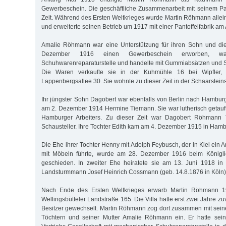
Gewerbeschein. Die geschäftliche Zusammenarbeit mit seinem Pa
Zeit. Während des Ersten Weltkrieges wurde Martin Röhmann allein
und erweiterte seinen Betrieb um 1917 mit einer Pantoffelfabrik am
Amalie Röhmann war eine Unterstützung für ihren Sohn und die 
Dezember 1916 einen Gewerbeschein erworben, war
Schuhwarenreparaturstelle und handelte mit Gummiabsätzen und 
Die Waren verkaufte sie in der Kuhmühle 16 bei Wipfler, 
Lappenbergsallee 30. Sie wohnte zu dieser Zeit in der Schaarsteins
Ihr jüngster Sohn Dagobert war ebenfalls von Berlin nach Hamburg
am 2. Dezember 1914 Hermine Tiemann. Sie war lutherisch getauft
Hamburger Arbeiters. Zu dieser Zeit war Dagobert Röhmann Th
Schausteller. Ihre Tochter Edith kam am 4. Dezember 1915 in Hamb
Die Ehe ihrer Tochter Henny mit Adolph Feybusch, der in Kiel ein 
mit Möbeln führte, wurde am 28. Dezember 1916 beim Königlic
geschieden. In zweiter Ehe heiratete sie am 13. Juni 1918 in 
Landsturmmann Josef Heinrich Cossmann (geb. 14.8.1876 in Köln)
Nach Ende des Ersten Weltkrieges erwarb Martin Röhmann 1
Wellingsbütteler Landstraße 165. Die Villa hatte erst zwei Jahre zu
Besitzer gewechselt. Martin Röhmann zog dort zusammen mit sein
Töchtern und seiner Mutter Amalie Röhmann ein. Er hatte se