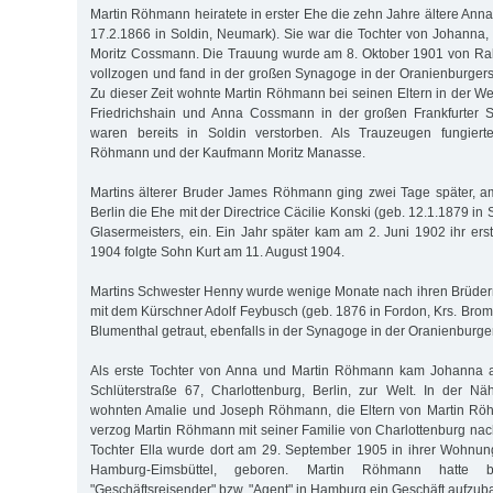
Martin Röhmann heiratete in erster Ehe die zehn Jahre ältere Ann
17.2.1866 in Soldin, Neumark). Sie war die Tochter von Johanna
Moritz Cossmann. Die Trauung wurde am 8. Oktober 1901 von Ra
vollzogen und fand in der großen Synagoge in der Oranienburgerstr
Zu dieser Zeit wohnte Martin Röhmann bei seinen Eltern in der We
Friedrichshain und Anna Cossmann in der großen Frankfurter St
waren bereits in Soldin verstorben. Als Trauzeugen fungiert
Röhmann und der Kaufmann Moritz Manasse.
Martins älterer Bruder James Röhmann ging zwei Tage später, a
Berlin die Ehe mit der Directrice Cäcilie Konski (geb. 12.1.1879 in
Glasermeisters, ein. Ein Jahr später kam am 2. Juni 1902 ihr ers
1904 folgte Sohn Kurt am 11. August 1904.
Martins Schwester Henny wurde wenige Monate nach ihren Brüder
mit dem Kürschner Adolf Feybusch (geb. 1876 in Fordon, Krs. Brom
Blumenthal getraut, ebenfalls in der Synagoge in der Oranienburger
Als erste Tochter von Anna und Martin Röhmann kam Johanna a
Schlüterstraße 67, Charlottenburg, Berlin, zur Welt. In der Näh
wohnten Amalie und Joseph Röhmann, die Eltern von Martin Röh
verzog Martin Röhmann mit seiner Familie von Charlottenburg na
Tochter Ella wurde dort am 29. September 1905 in ihrer Wohnun
Hamburg-Eimsbüttel, geboren. Martin Röhmann hatte 
"Geschäftsreisender" bzw. "Agent" in Hamburg ein Geschäft aufzub