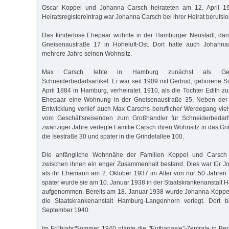
Oscar Koppel und Johanna Carsch heirateten am 12. April 1
Heiratsregistereintrag war Johanna Carsch bei ihrer Heirat berufslo
Das kinderlose Ehepaar wohnte in der Hamburger Neustadt, dana
Gneisenaustraße 17 in Hoheluft-Ost. Dort hatte auch Johann
mehrere Jahre seinen Wohnsitz.
Max Carsch lebte in Hamburg zunächst als Geschä
Schneiderbedarfsartikel. Er war seit 1909 mit Gertrud, geborene 
April 1884 in Hamburg, verheiratet. 1910, als die Tochter Edith 
Ehepaar eine Wohnung in der Gneisenaustraße 35. Neben der g
Entwicklung verlief auch Max Carschs beruflicher Werdegang viel
vom Geschäftsreisenden zum Großhändler für Schneiderbedarfsa
zwanziger Jahre verlegte Familie Carsch ihren Wohnsitz in das Grin
die Isestraße 30 und später in die Grindelallee 100.
Die anfängliche Wohnnähe der Familien Koppel und Carsch 
zwischen ihnen ein enger Zusammenhalt bestand. Dies war für J
als ihr Ehemann am 2. Oktober 1937 im Alter von nur 50 Jahren 
später wurde sie am 10. Januar 1938 in der Staatskrankenanstalt 
aufgenommen. Bereits am 18. Januar 1938 wurde Johanna Koppel 
die Staatskrankenanstalt Hamburg-Langenhorn verlegt. Dort b
September 1940.
Im Frühjahr/Sommer 1940 plante die "Euthanasie"-Zentrale in Berl