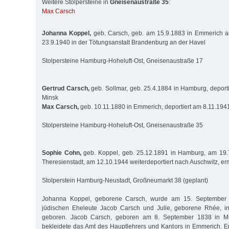
Weitere Stolpersteine in
Gneisenaustraße 35
:
Max Carsch
Johanna Koppel,
geb. Carsch, geb. am 15.9.1883 in Emmerich 
23.9.1940 in der Tötungsanstalt Brandenburg an der Havel
Stolpersteine Hamburg-Hoheluft-Ost, Gneisenaustraße 17
Gertrud Carsch,
geb. Sollmar, geb. 25.4.1884 in Hamburg, deport
Minsk
Max Carsch,
geb. 10.11.1880 in Emmerich, deportiert am 8.11.194
Stolpersteine Hamburg-Hoheluft-Ost, Gneisenaustraße 35
Sophie Cohn,
geb. Koppel, geb. 25.12.1891 in Hamburg, am 19.7
Theresienstadt, am 12.10.1944 weiterdeportiert nach Auschwitz, er
Stolperstein Hamburg-Neustadt, Großneumarkt 38 (geplant)
Johanna Koppel, geborene Carsch, wurde am 15. September 
jüdischen Eheleute Jacob Carsch und Julie, geborene Rhée, 
geboren. Jacob Carsch, geboren am 8. September 1838 in M
bekleidete das Amt des Hauptlehrers und Kantors in Emmerich. 