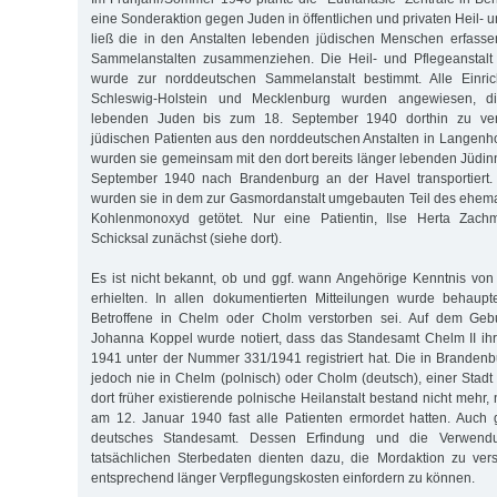
eine Sonderaktion gegen Juden in öffentlichen und privaten Heil- u
ließ die in den Anstalten lebenden jüdischen Menschen erfass
Sammelanstalten zusammenziehen. Die Heil- und Pflegeanstal
wurde zur norddeutschen Sammelanstalt bestimmt. Alle Einri
Schleswig-Holstein und Mecklenburg wurden angewiesen, di
lebenden Juden bis zum 18. September 1940 dorthin zu ver
jüdischen Patienten aus den norddeutschen Anstalten in Langenho
wurden sie gemeinsam mit den dort bereits länger lebenden Jüdi
September 1940 nach Brandenburg an der Havel transportiert
wurden sie in dem zur Gasmordanstalt umgebauten Teil des ehem
Kohlenmonoxyd getötet. Nur eine Patientin, Ilse Herta Zac
Schicksal zunächst (siehe dort).
Es ist nicht bekannt, ob und ggf. wann Angehörige Kenntnis vo
erhielten. In allen dokumentierten Mitteilungen wurde behaupt
Betroffene in Chelm oder Cholm verstorben sei. Auf dem Gebur
Johanna Koppel wurde notiert, dass das Standesamt Chelm II ih
1941 unter der Nummer 331/1941 registriert hat. Die in Brande
jedoch nie in Chelm (polnisch) oder Cholm (deutsch), einer Stadt 
dort früher existierende polnische Heilanstalt bestand nicht meh
am 12. Januar 1940 fast alle Patienten ermordet hatten. Auch
deutsches Standesamt. Dessen Erfindung und die Verwendu
tatsächlichen Sterbedaten dienten dazu, die Mordaktion zu ver
entsprechend länger Verpflegungskosten einfordern zu können.