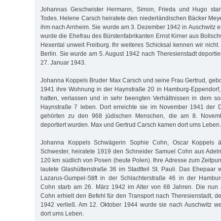
Johannas Geschwister Hermann, Simon, Frieda und Hugo starb
Todes. Helene Carsch heiratete den niederländischen Bäcker Mey
ihm nach Arnheim. Sie wurde am 3. Dezember 1942 in Auschwitz 
wurde die Ehefrau des Bürstenfabrikanten Ernst Kirner aus Bollsc
Hexental unweit Freiburg. Ihr weiteres Schicksal kennen wir nicht.
Berlin. Sie wurde am 5. August 1942 nach Theresienstadt deportier
27. Januar 1943.
Johanna Koppels Bruder Max Carsch und seine Frau Gertrud, geb
1941 ihre Wohnung in der Haynstraße 20 in Hamburg-Eppendorf,
hatten, verlassen und in sehr beengten Verhältnissen in dem 
Haynstraße 7 leben. Dort erreichte sie im November 1941 der D
gehörten zu den 968 jüdischen Menschen, die am 8. Novem
deportiert wurden. Max und Gertrud Carsch kamen dort ums Leben.
Johanna Koppels Schwägerin Sophie Cohn, Oscar Koppels äl
Schwester, heiratete 1919 den Schneider Samuel Cohn aus Adeln
120 km südlich von Posen (heute Polen). Ihre Adresse zum Zeitpun
lautete Glashüttenstraße 36 im Stadtteil St. Pauli. Das Ehepaar
Lazarus-Gumpel-Stift in der Schlachterstraße 46 in der Hambu
Cohn starb am 26. März 1942 im Alter von 68 Jahren. Die nun 
Cohn erhielt den Befehl für den Transport nach Theresienstadt, d
1942 verließ. Am 12. Oktober 1944 wurde sie nach Auschwitz we
dort ums Leben.