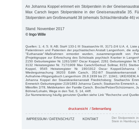
An Johanna Koppel erinnert ein Stolperstein in der Gneisenaustra
Max Carsch liegen Stolpersteine in der Gneisenaustraße 35. Fü
Stolperstein am Großneumarkt 38 (ehemals Schlachterstraße 46) v
Stand: November 2017
© Ingo Wille
Quellen: 1; 4; 5; 9; AB; StaH 133-1 III Staatsarchiv III, 3171-2/4 U.A. 4, Liste
Patientinnen und Patienten der psychiatrischen Anstalt Langenhorn, die aufgr
"Euthanasie"-Maßnahmen ermordet wurden, zusammengestellt von P
(Projektgruppe zur Erforschung des Schicksals psychisch Kranker in Langen
2150 Geburtsregister Nr. 1261/1887 Oscar Koppel, 2261 Geburtsregister Nr.
3132 Heiratsregister Nr. 717/1909 Max Carsch/Gertrud Sollmar, 8151 Sterbe
Koppel, 9545 Heiratsregister Nr. 190/1912 Oscar Koppel/Johanna 
Wiedergutmachung 36203 Edith Carsch, 352-8/7 Staatskrankenanstalt
Aufnahme-/Abgangsbuch Langenhorn 26.8.1939 bis 27. 11941; UKE/IGEM, Arch
Johanna Koppel der Staatskrankenanstalt Friedrichsberg; Stadtarchiv Em
Emmerich Geburtsregister 219/1883 Johanna Carsch; Stadtarchiv Emmerich a.
Mikrofilm 2/78, Meldekarten der Familie Carsch. Brocke/Pelzer/Schüürmann, J
Böhme/Lohalm, Wege in den Tod, S. 14, 44ff.
Zur Nummerierung häufig genutzter Quellen siehe Link "Recherche und Quelle
druckansicht
/
Seitenanfang
Der Stolperstein i
IMPRESSUM / DATENSCHUTZ
KONTAKT
Stein in Hamburg v