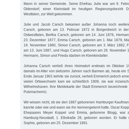
Mann in seiner Gemeinde. Seine Ehefrau Julie war am 9. Febr
Oldendorf, einer Kleinstadt im heutigen Regierungsbezirk D
Westfalen, zur Welt gekommen.
Julie und Jacob Carsch bekamen außer Johanna noch weitere
Carsch, geboren am 13. Februar 1872 in Borgentreich in de
Ostwestfalen, Bertha Carsch, geboren am 14. Juni 1876, Herma
23. Dezember 1877, Emma Carsch, geboren am 1. Mai 1879, Ma
19. November 1880, Simon Carsch, geboren am 3. März 1882, F
am 13. Juni 1887, und Hugo Carsch, geboren am 26. November 18
Hermann, Simon und Frieda starben im Kleinkindalter.
Johanna Carsch verließ ihren Heimatort erstmals im Oktober 1
damals im Alter von siebzehn Jahren nach Barmen ab, heute ein St
Ende Januar 1901 kehrte sie zurück, verließ Emmerich jedoch erne
vielen Ortswechseln kam sie schließlich 1909, sie war inzwisc
Wilhelmshaven. Ihre Meldekarte der Stadt Emmerich bezeichnete si
Putzmacherin).
Wir wissen nicht, ob sie den 1887 geborenen Hamburger Kaufman
kannte oder wie und wann sie ihn kennengelernt hatte. Oscar Kopp
Ehepaares Meyer Koppel und Emma, geborene Blogg, war 
Hamburg-Neustadt, 1. Elbstraße 28, geboren worden. Er hatte e
Sophie, geboren am 25. Dezember 1891.