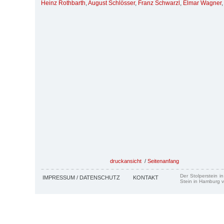
Heinz Rothbarth
,
August Schlösser
,
Franz Schwarzl
,
Elmar Wagner
,
druckansicht
/
Seitenanfang
Der Stolperstein i
IMPRESSUM / DATENSCHUTZ
KONTAKT
Stein in Hamburg v