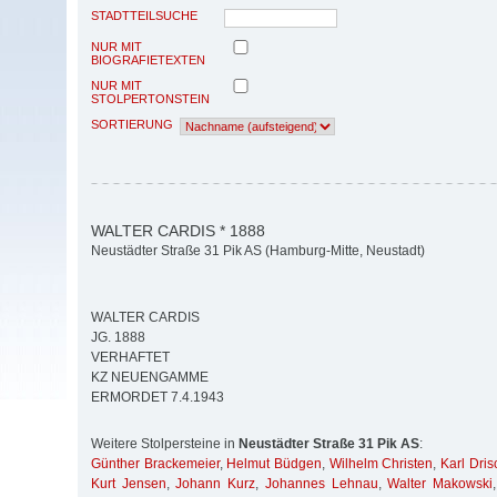
STADTTEILSUCHE
NUR MIT
BIOGRAFIETEXTEN
NUR MIT
STOLPERTONSTEIN
SORTIERUNG
WALTER CARDIS * 1888
Neustädter Straße 31 Pik AS (Hamburg-Mitte, Neustadt)
WALTER CARDIS
JG. 1888
VERHAFTET
KZ NEUENGAMME
ERMORDET 7.4.1943
Weitere Stolpersteine in
Neustädter Straße 31 Pik AS
:
Günther Brackemeier
,
Helmut Büdgen
,
Wilhelm Christen
,
Karl Dris
Kurt Jensen
,
Johann Kurz
,
Johannes Lehnau
,
Walter Makowski