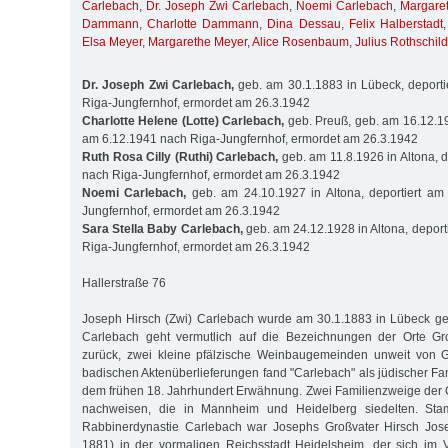
Carlebach
,
Dr. Joseph Zwi Carlebach
,
Noemi Carlebach
,
Margar
Dammann
,
Charlotte Dammann
,
Dina Dessau
,
Felix Halberstadt
Elsa Meyer
,
Margarethe Meyer
,
Alice Rosenbaum
,
Julius Rothschild
Dr. Joseph Zwi Carlebach,
geb. am 30.1.1883 in Lübeck, deporti
Riga-Jungfernhof, ermordet am 26.3.1942
Charlotte Helene (Lotte) Carlebach,
geb. Preuß, geb. am 16.12.190
am 6.12.1941 nach Riga-Jungfernhof, ermordet am 26.3.1942
Ruth Rosa Cilly (Ruthi) Carlebach,
geb. am 11.8.1926 in Altona, d
nach Riga-Jungfernhof, ermordet am 26.3.1942
Noemi Carlebach,
geb. am 24.10.1927 in Altona, deportiert am
Jungfernhof, ermordet am 26.3.1942
Sara Stella Baby Carlebach,
geb. am 24.12.1928 in Altona, deport
Riga-Jungfernhof, ermordet am 26.3.1942
Hallerstraße 76
Joseph Hirsch (Zwi) Carlebach wurde am 30.1.1883 in Lübeck 
Carlebach geht vermutlich auf die Bezeichnungen der Orte Gr
zurück, zwei kleine pfälzische Weinbaugemeinden unweit von Gr
badischen Aktenüberlieferungen fand "Carlebach" als jüdischer Fa
dem frühen 18. Jahrhundert Erwähnung. Zwei Familienzweige der 
nachweisen, die in Mannheim und Heidelberg siedelten. Sta
Rabbinerdynastie Carlebach war Josephs Großvater Hirsch Jos
1881) in der vormaligen Reichsstadt Heidelsheim, der sich im 