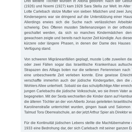
Drei weitere Töchter wurden in Altona geboren: Nach der Gebur
(1926) und Noemi (1927) kam 1928 Sara Stella zur Welt. Im Alter
Lotte Carlebach stolze Mutter von sieben Mädchen und zwei Jun
Kindersegens war sie dringend auf die Unterstützung einer Haus
Allerdings erwies sich die Suche nach verlässlichen Arbeits
schwierig. Des Öfteren mussten Stellenanzeigen in der orthod
geschaltet werden, da sich so manches Kindermädchen den 
gewachsen zeigte und bereits nach kurzer Zeit kündigte. Aus dies
kürzere oder längere Phasen, in denen der Dame des Hauses g
Verfügung stand.
Von schweren Migräneanfällen geplagt, musste Lotte zuweilen das
oder zwei Fällen sogar das Israelitische Krankenhaus aufsuc
Strapazen des Alltags boten nur die seltenen Ferienreisen nac
eine unbeschwerte Zeit verleben konnte. Eine gewisse Erleich
verschaffte immerhin auch der jüdische Kindergarten, den die 
Wohlers Allee unterhielt. Sobald sie das schulpflichtige Alter erreic
jungen Carlebachs die jüdische Volksschule, wo sie ihrem Vater a
begegneten. Mit der Sexta wechselten die Kinder dann auf Hamb
die älteren Töchter an der von Alberto Jonas geleiteten Israelitisc
Karolinenstraße unterrichtet wurden, gingen Isaak und Salomon 
Talmud Tora Oberrealschule, an der jetzt Arthur Spier als Direktor wa
Für die Kontinuität jüdischen Lebens stellte die Machtübernahme 
1933 eine Bedrohung dar, der sich Carlebach mit seiner ganzen E