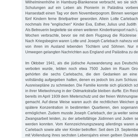
Wilhelminenhöhe in Hamburg-Blankenese verbracht, wo sie sich i
Schulungen auf ein Leben als Pionierin in Palästina vorberei
Hansestadt einen Tag vor dem Novemberpogrom. Binnen weniger
fünf Kindern ferne Briefpartner geworden. Allein Lotte Carleba
nochmals ihre "englischen" Kinder Eva, Esther, Julius und Judith
Als Betreuerin begleitete sie einen weiteren Kindertransport nach
Wochen verbrachte, bevor sie mit dem Flugzeug die Rückreise
Nach Kriegsbeginn waren Lotte und Joseph Carlebach nahezu vol
von ihren im Ausland lebenden Töchtern und Söhnen. Nur n
Umwegen gelangten Nachrichten aus England und Palästina zu den
Im Oktober 1941, als die jüdische Auswanderung aus Deutschl
verboten wurde, lebten noch etwa 7500 Juden im Raum Gro
gehörten die sechs Carlebachs, die den Gedanken an eine 
vollständig aufgegeben hatten, denen es jedoch bis zum Schluss 
Ausreisepläne zu schmieden. Die Familie konnte sich glücklich sc
in ihrer Mietwohnung in der Ostmarkstraße bleiben durfte. Ein Rei
bereits im April 1939 dem Mieterschutz und der freien Wohnungsw
gemacht. Auf diese Weise waren auch die rechtlichen Weichen g
spätere Konzentration in bestimmten Quartieren, den sogenan
ermöglichen. Zudem musste Joseph Carlebach, der ja weiter seine
Zwangsarbeit leisten, zu der arbeitsfähige Jüdinnen und Juden 
werden konnten. Vom Kennzeichnungszwang allerdings waren a
Carlebach sowie alle vier Kinder betroffen: Seit dem 19. Septem
mit Vollendung ihres sechsten Lebensjahrs einen gelben Davidster