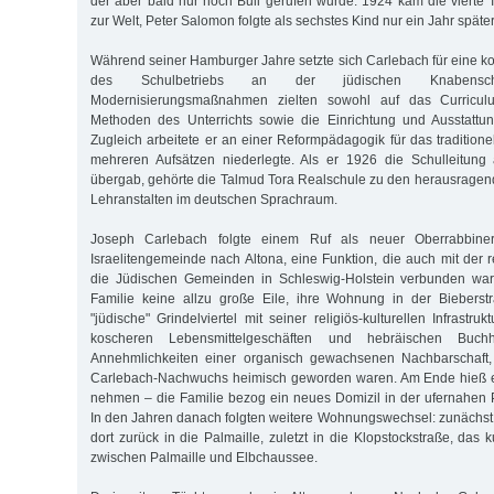
der aber bald nur noch Buli gerufen wurde. 1924 kam die vierte T
zur Welt, Peter Salomon folgte als sechstes Kind nur ein Jahr später
Während seiner Hamburger Jahre setzte sich Carlebach für eine k
des Schulbetriebs an der jüdischen Knabensc
Modernisierungsmaßnahmen zielten sowohl auf das Curricul
Methoden des Unterrichts sowie die Einrichtung und Ausstattun
Zugleich arbeitete er an einer Reformpädagogik für das traditione
mehreren Aufsätzen niederlegte. Als er 1926 die Schulleitung
übergab, gehörte die Talmud Tora Realschule zu den herausrage
Lehranstalten im deutschen Sprachraum.
Joseph Carlebach folgte einem Ruf als neuer Oberrabbine
Israelitengemeinde nach Altona, eine Funktion, die auch mit der r
die Jüdischen Gemeinden in Schleswig-Holstein verbunden war. 
Familie keine allzu große Eile, ihre Wohnung in der Biebers
"jüdische" Grindelviertel mit seiner religiös-kulturellen Infrastru
koscheren Lebensmittelgeschäften und hebräischen Buch
Annehmlichkeiten einer organisch gewachsenen Nachbarschaft,
Carlebach-Nachwuchs heimisch geworden waren. Am Ende hieß e
nehmen – die Familie bezog ein neues Domizil in der ufernahen P
In den Jahren danach folgten weitere Wohnungswechsel: zunächst 
dort zurück in die Palmaille, zuletzt in die Klopstockstraße, das
zwischen Palmaille und Elbchaussee.