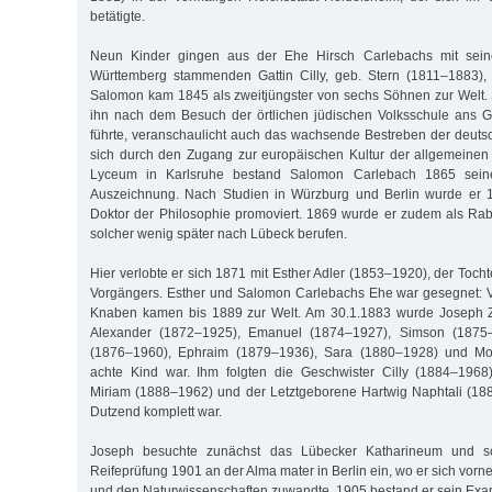
betätigte.
Neun Kinder gingen aus der Ehe Hirsch Carlebachs mit sein
Württemberg stammenden Gattin Cilly, geb. Stern (1811–1883), 
Salomon kam 1845 als zweitjüngster von sechs Söhnen zur Welt.
ihn nach dem Besuch der örtlichen jüdischen Volksschule ans 
führte, veranschaulicht auch das wachsende Bestreben der deut
sich durch den Zugang zur europäischen Kultur der allgemeinen
Lyceum in Karlsruhe bestand Salomon Carlebach 1865 seine
Auszeichnung. Nach Studien in Würzburg und Berlin wurde er 
Doktor der Philosophie promoviert. 1869 wurde er zudem als Rabb
solcher wenig später nach Lübeck berufen.
Hier verlobte er sich 1871 mit Esther Adler (1853–1920), der Toch
Vorgängers. Esther und Salomon Carlebachs Ehe war gesegnet: 
Knaben kamen bis 1889 zur Welt. Am 30.1.1883 wurde Joseph Z
Alexander (1872–1925), Emanuel (1874–1927), Simson (1875–1
(1876–1960), Ephraim (1879–1936), Sara (1880–1928) und M
achte Kind war. Ihm folgten die Geschwister Cilly (1884–1968
Miriam (1888–1962) und der Letztgeborene Hartwig Naphtali (18
Dutzend komplett war.
Joseph besuchte zunächst das Lübecker Katharineum und sc
Reifeprüfung 1901 an der Alma mater in Berlin ein, wo er sich vor
und den Naturwissenschaften zuwandte. 1905 bestand er sein Exa