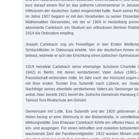
kurz darauf einem Ruf an das jüdische Lehrerseminar in Jerusa
Hilfsverein der deutschen Juden eingerichtet hatte. Nach seiner Rü
im Jahre 1907 begann er mit den Vorarbeiten zu seiner Dissertat
Mathematiker Gersonides, mit der er 1909 in Heidelberg promov
absolvierte Carlebach ein Studium am orthodoxen Berliner Rabb
1914 die Ordination empfing.
Joseph Carlebach zog als Freiwilliger in den Ersten Weltkrie
Schlachtfelder in Osteuropa erlebte. Von der deutschen Armee 
betraut, widmete er sich der Errichtung eines jüdischen Gymnasiu
1919 heiratete Carlebach seine ehemalige Schülerin Charlotte
1942) in Berlin, mit deren verstorbenen Vater Julius (1861
Freundschaft verbunden hatte. Im Jahr nach der Hochzeit zogen
mit ihrer ersten Tochter Eva Sulamith nach Lübeck, wo Jose
Nachfolge seines ebenfalls verstorbenen Vaters als Seelsorger 
antrat. Aber bereits 1921 berief die Jüdische Gemeinde Hamburg C
Talmud Tora Realschule am Grindel.
Gemeinsam mit Lotte, Eva Sulamith und der 1920 geborenen zw
Helen bezog er eine Wohnung in der Bieberstraße, in unmittelb
Wirkungsstätte. Das Ehepaar Carlebach führte ein offenes Haus, i
ein- und ausgingen. Für einen lebhaften und zuweilen turbulenten
wachsende Zahl der Familienmitglieder: 1922 wurden Miriam und