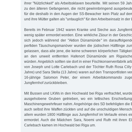
ihrer "Nützlichkeit" als Arbeitssklaven beurteilte. Mit seinen 59 J
zu den älteren Gefangenen, die nicht gewinnbringend ausgebeut
für die deshalb in den Augen der SS-Bewacher kein Platz auf de
und ihre Mütter galten als "untauglich" für den Arbeitseinsatz in der
Bereits im Februar 1942 waren Kranke und Sieche aus Jungfernh
wenig später ermordet worden. Eine wirkliche Zäsur in der Geschi
sich jedoch während der "Aktion Dünamünde" im darauffolgend
perfiden Täuschungsmanöver wurden die jüdischen Häftlinge zu
gelassen, dass alle jene, die keine schweren körperlichen Tätigkei
an den unweit entfernten Hafenort Dünamünde am Rigaische
würden. Angeblich sollten sie dort in einer Fischkonservenfabrik a
von Joseph und Lotte Carlebach und der Töchter Ruth Rosa Cilly
Jahre) und Sara Stella (13 Jahre) waren auf den Transportlisten ver
16-jährige Salomon Peter, der einem Arbeitskommando zugete
Jungfernhof zurückbleiben.
Mit Bussen und LKWs in den Hochwald bei Riga verfrachtet, wurd
ausgehobene Gruben getrieben, wo ein lettisches Erschießun
Maschinengewehrfeuer nahm. Angehörige des SD befehligten die Bl
auch selbst ihre Waffen zückten und auf die unschuldigen Mensche
allem wurden 1800 Häftlinge aus Jungfernhof im Verlaufe eines ei
ermordet. Auch die Mädchen Sara, Noemi und Ruth mit ihren El
Carlebach kamen im Hochwald bei Riga um.