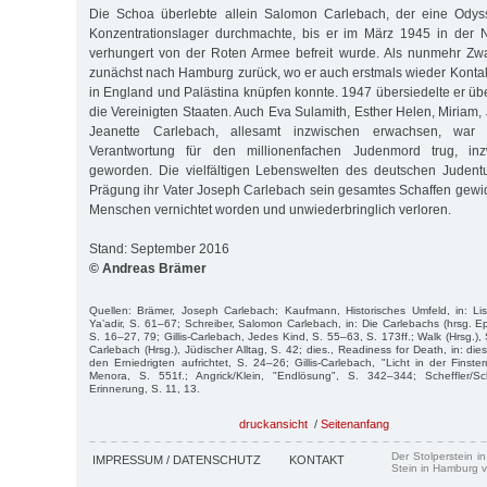
Die Schoa überlebte allein Salomon Carlebach, der eine Odys
Konzentrationslager durchmachte, bis er im März 1945 in der
verhungert von der Roten Armee befreit wurde. Als nunmehr Zwa
zunächst nach Hamburg zurück, wo er auch erstmals wieder Konta
in England und Palästina knüpfen konnte. 1947 übersiedelte er üb
die Vereinigten Staaten. Auch Eva Sulamith, Esther Helen, Miriam, 
Jeanette Carlebach, allesamt inzwischen erwachsen, wa
Verantwortung für den millionenfachen Judenmord trug, in
geworden. Die vielfältigen Lebenswelten des deutschen Judentu
Prägung ihr Vater Joseph Carlebach sein gesamtes Schaffen gewid
Menschen vernichtet worden und unwiederbringlich verloren.
Stand: September 2016
© Andreas Brämer
Quellen: Brämer, Joseph Carlebach; Kaufmann, Historisches Umfeld, in: Lis
Ya’adir, S. 61–67; Schreiber, Salomon Carlebach, in: Die Carlebachs (hrsg. E
S. 16–27, 79; Gillis-Carlebach, Jedes Kind, S. 55–63, S. 173ff.; Walk (Hrsg.), 
Carlebach (Hrsg.), Jüdischer Alltag, S. 42; dies., Readiness for Death, in: die
den Erniedrigten aufrichtet, S. 24–26; Gillis-Carlebach, "Licht in der Finstern
Menora, S. 551f.; Angrick/Klein, "Endlösung", S. 342–344; Scheffler/Sc
Erinnerung, S. 11, 13.
druckansicht
/
Seitenanfang
Der Stolperstein i
IMPRESSUM / DATENSCHUTZ
KONTAKT
Stein in Hamburg v