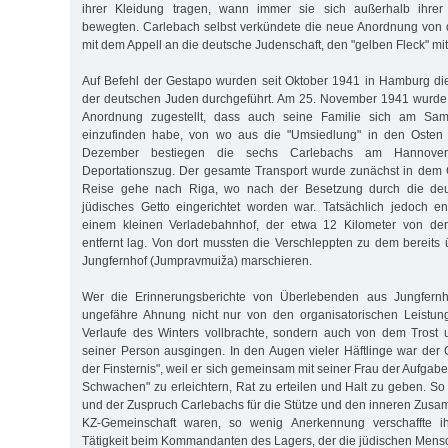
ihrer Kleidung tragen, wann immer sie sich außerhalb ihre
bewegten. Carlebach selbst verkündete die neue Anordnung von 
mit dem Appell an die deutsche Judenschaft, den "gelben Fleck" mit 
Auf Befehl der Gestapo wurden seit Oktober 1941 in Hamburg di
der deutschen Juden durchgeführt. Am 25. November 1941 wurde
Anordnung zugestellt, dass auch seine Familie sich am Sa
einzufinden habe, von wo aus die "Umsiedlung" in den Osten e
Dezember bestiegen die sechs Carlebachs am Hannove
Deportationszug. Der gesamte Transport wurde zunächst in dem 
Reise gehe nach Riga, wo nach der Besetzung durch die de
jüdisches Getto eingerichtet worden war. Tatsächlich jedoch en
einem kleinen Verladebahnhof, der etwa 12 Kilometer von der 
entfernt lag. Von dort mussten die Verschleppten zu dem bereits ü
Jungfernhof (Jumpravmuiža) marschieren.
Wer die Erinnerungsberichte von Überlebenden aus Jungfernho
ungefähre Ahnung nicht nur von den organisatorischen Leistun
Verlaufe des Winters vollbrachte, sondern auch von dem Trost 
seiner Person ausgingen. In den Augen vieler Häftlinge war der G
der Finsternis", weil er sich gemeinsam mit seiner Frau der Aufgab
Schwachen" zu erleichtern, Rat zu erteilen und Halt zu geben. So
und der Zuspruch Carlebachs für die Stütze und den inneren Zusa
KZ-Gemeinschaft waren, so wenig Anerkennung verschaffte i
Tätigkeit beim Kommandanten des Lagers, der die jüdischen Men