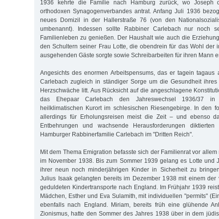
1936 kehrte die Familie nach Hamburg zurück, wo Joseph d
orthodoxen Synagogenverbandes antrat. Anfang Juli 1936 bezog
neues Domizil in der Hallerstraße 76 (von den Nationalsoziali
umbenannt). Indessen sollte Rabbiner Carlebach nur noch sel
Familienleben zu genießen. Der Haushalt wie auch die Erziehung 
den Schultern seiner Frau Lotte, die obendrein für das Wohl der 
ausgehenden Gäste sorgte sowie Schreibarbeiten für ihren Mann er
Angesichts des enormen Arbeitspensums, das er tagein tagaus ab
Carlebach zugleich in ständiger Sorge um die Gesundheit ihres
Herzschwäche litt. Aus Rücksicht auf die angeschlagene Konstitut
das Ehepaar Carlebach den Jahreswechsel 1936/37 in
heilklimatischen Kurort im schlesischen Riesengebirge. In den f
allerdings für Erholungsreisen meist die Zeit – und ebenso 
Entbehrungen und wachsende Herausforderungen diktierten 
Hamburger Rabbinerfamilie Carlebach im "Dritten Reich".
Mit dem Thema Emigration befasste sich der Familienrat vor alle
im November 1938. Bis zum Sommer 1939 gelang es Lotte und J
ihrer neun noch minderjährigen Kinder in Sicherheit zu bringe
Julius Isaak gelangten bereits im Dezember 1938 mit einem de
geduldeten Kindertransporte nach England. Im Frühjahr 1939 reist
Mädchen, Esther und Eva Sulamith, mit individuellen "permits" (
ebenfalls nach England. Miriam, bereits früh eine glühende An
Zionismus, hatte den Sommer des Jahres 1938 über in dem jüd