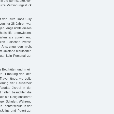
in die Behnstraße, von
 kurze Verbindungsstück
t von Ruth Rosa Cilly
 von nur 28 Jahren war
gen. Angesichts dieses
haltshilfe angewiesen.
kräften als zunehmend
oxen jüdischen Presse
Anstrengungen nicht
em Umstand resultierten
ar kein Personal zur
 Bett hüten und in ein
hen. Erholung von den
h Travemünde, wo Lotte
terung der Hausarbeit
Agudas Jisroel in der
ht hatten, besuchten die
uch als Religionslehrer
urger Schulen. Während
hen Töchterschule in der
(Julius und Peter) zur