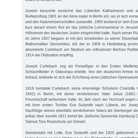
Joseph besuchte zunächst das Lübecker Katharineum und sc
Reifeprüfung 1901 an der Alma mater in Berlin ein, wo er sich vor
und den Naturwissenschaften zuwandte. 1905 bestand er sein Exa
kurz darauf einem Ruf an das jüdische Lehrerseminar in Jerusa
Hilfsverein der deutschen Juden eingerichtet hatte. Nach seiner Rü
im Jahre 1907 begann er mit den Vorarbeiten zu seiner Dissertat
Mathematiker Gersonides, mit der er 1909 in Heidelberg promov
absolvierte Carlebach ein Studium am orthodoxen Berliner Rabb
1914 die Ordination empfing.
Joseph Carlebach zog als Freiwilliger in den Ersten Weltkrie
Schlachtfelder in Osteuropa erlebte. Von der deutschen Armee 
betraut, widmete er sich der Errichtung eines jüdischen Gymnasiu
1919 heiratete Carlebach seine ehemalige Schülerin Charlotte
1942) in Berlin, mit deren verstorbenen Vater Julius (1861
Freundschaft verbunden hatte. Im Jahr nach der Hochzeit zogen
mit ihrer ersten Tochter Eva Sulamith nach Lübeck, wo Jose
Nachfolge seines ebenfalls verstorbenen Vaters als Seelsorger 
antrat. Aber bereits 1921 berief die Jüdische Gemeinde Hamburg C
Talmud Tora Realschule am Grindel.
Gemeinsam mit Lotte, Eva Sulamith und der 1920 geborenen zw