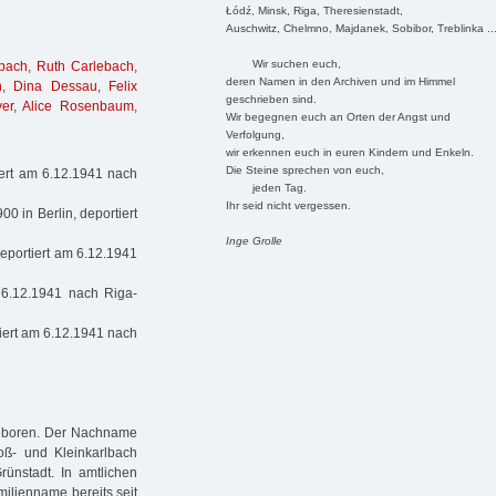
Łódź, Minsk, Riga, Theresienstadt,
Auschwitz, Chelmno, Majdanek, Sobibor, Treblinka ..
Wir suchen euch,
bach
,
Ruth Carlebach
,
deren Namen in den Archiven und im Himmel
n
,
Dina Dessau
,
Felix
geschrieben sind.
er
,
Alice Rosenbaum
,
Wir begegnen euch an Orten der Angst und
Verfolgung,
wir erkennen euch in euren Kindern und Enkeln.
Die Steine sprechen von euch,
ert am 6.12.1941 nach
jeden Tag.
Ihr seid nicht vergessen.
0 in Berlin, deportiert
Inge Grolle
eportiert am 6.12.1941
 6.12.1941 nach Riga-
iert am 6.12.1941 nach
geboren. Der Nachname
oß- und Kleinkarlbach
ünstadt. In amtlichen
milienname bereits seit