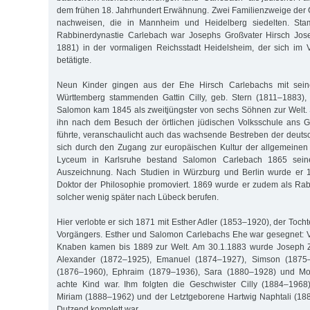
dem frühen 18. Jahrhundert Erwähnung. Zwei Familienzweige der 
nachweisen, die in Mannheim und Heidelberg siedelten. Sta
Rabbinerdynastie Carlebach war Josephs Großvater Hirsch Jos
1881) in der vormaligen Reichsstadt Heidelsheim, der sich im 
betätigte.
Neun Kinder gingen aus der Ehe Hirsch Carlebachs mit sein
Württemberg stammenden Gattin Cilly, geb. Stern (1811–1883), 
Salomon kam 1845 als zweitjüngster von sechs Söhnen zur Welt.
ihn nach dem Besuch der örtlichen jüdischen Volksschule ans 
führte, veranschaulicht auch das wachsende Bestreben der deut
sich durch den Zugang zur europäischen Kultur der allgemeinen
Lyceum in Karlsruhe bestand Salomon Carlebach 1865 seine
Auszeichnung. Nach Studien in Würzburg und Berlin wurde er 
Doktor der Philosophie promoviert. 1869 wurde er zudem als Rabb
solcher wenig später nach Lübeck berufen.
Hier verlobte er sich 1871 mit Esther Adler (1853–1920), der Toch
Vorgängers. Esther und Salomon Carlebachs Ehe war gesegnet: 
Knaben kamen bis 1889 zur Welt. Am 30.1.1883 wurde Joseph Z
Alexander (1872–1925), Emanuel (1874–1927), Simson (1875–1
(1876–1960), Ephraim (1879–1936), Sara (1880–1928) und M
achte Kind war. Ihm folgten die Geschwister Cilly (1884–1968
Miriam (1888–1962) und der Letztgeborene Hartwig Naphtali (18
Dutzend komplett war.