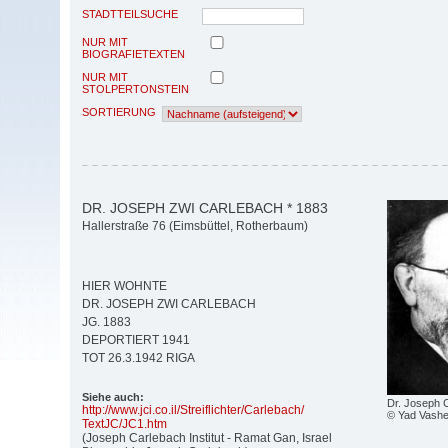
STADTTEILSUCHE
NUR MIT
BIOGRAFIETEXTEN
NUR MIT
STOLPERTONSTEIN
SORTIERUNG
DR. JOSEPH ZWI CARLEBACH * 1883
Hallerstraße 76 (Eimsbüttel, Rotherbaum)
HIER WOHNTE
DR. JOSEPH ZWI CARLEBACH
JG. 1883
DEPORTIERT 1941
TOT 26.3.1942 RIGA
Siehe auch:
Dr. Joseph 
http:/
/
www.jci.co.il/
Streiflichter/
Carlebach/
© Yad Vashe
TextJC/
JC1.htm
(Joseph Carlebach Institut - Ramat Gan, Israel