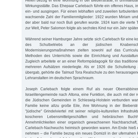
Helen bezog er eine Wohnung in der Bieberstraße, in unmittelb
Wirkungsstätte. Das Ehepaar Carlebach führte ein offenes Haus, i
ein- und ausgingen. Für einen lebhaften und zuweilen turbulenten
wachsende Zahl der Familienmitglieder: 1922 wurden Miriam und
der aber bald nur noch Buli gerufen wurde. 1924 kam die vierte T
zur Welt, Peter Salomon folgte als sechstes Kind nur ein Jahr später
Während seiner Hamburger Jahre setzte sich Carlebach für eine k
des Schulbetriebs an der jüdischen Knabensc
Modernisierungsmaßnahmen zielten sowohl auf das Curricul
Methoden des Unterrichts sowie die Einrichtung und Ausstattun
Zugleich arbeitete er an einer Reformpädagogik für das traditione
mehreren Aufsätzen niederlegte. Als er 1926 die Schulleitung
übergab, gehörte die Talmud Tora Realschule zu den herausrage
Lehranstalten im deutschen Sprachraum.
Joseph Carlebach folgte einem Ruf als neuer Oberrabbine
Israelitengemeinde nach Altona, eine Funktion, die auch mit der r
die Jüdischen Gemeinden in Schleswig-Holstein verbunden war. 
Familie keine allzu große Eile, ihre Wohnung in der Biebers
"jüdische" Grindelviertel mit seiner religiös-kulturellen Infrastru
koscheren Lebensmittelgeschäften und hebräischen Buch
Annehmlichkeiten einer organisch gewachsenen Nachbarschaft,
Carlebach-Nachwuchs heimisch geworden waren. Am Ende hieß e
nehmen – die Familie bezog ein neues Domizil in der ufernahen P