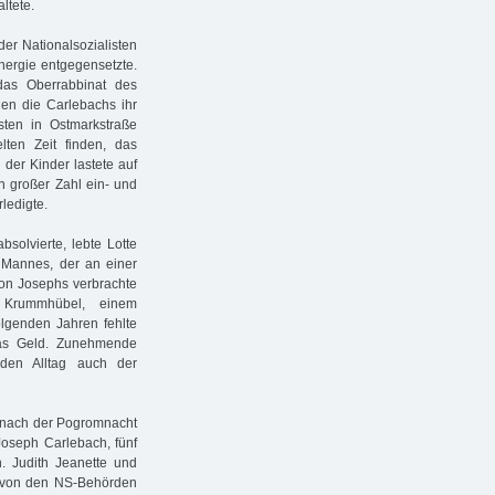
ltete.
der Nationalsozialisten
nergie entgegensetzte.
as Oberrabbinat des
en die Carlebachs ihr
sten in Ostmarkstraße
ten Zeit finden, das
der Kinder lastete auf
in großer Zahl ein- und
ledigte.
solvierte, lebte Lotte
 Mannes, der an einer
ion Josephs verbrachte
 Krummhübel, einem
olgenden Jahren fehlte
das Geld. Zunehmende
den Alltag auch der
m nach der Pogromnacht
oseph Carlebach, fünf
n. Judith Jeanette und
r von den NS-Behörden