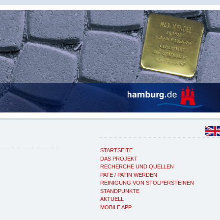
STARTSEITE
DAS PROJEKT
RECHERCHE UND QUELLEN
PATE / PATIN WERDEN
REINIGUNG VON STOLPERSTEINEN
STANDPUNKTE
AKTUELL
MOBILE APP