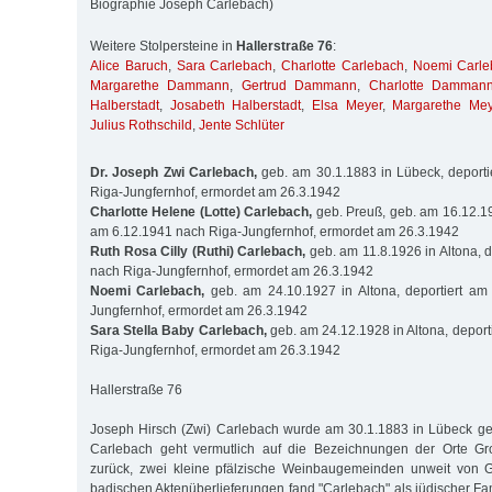
Biographie Joseph Carlebach)
Weitere Stolpersteine in
Hallerstraße 76
:
Alice Baruch
,
Sara Carlebach
,
Charlotte Carlebach
,
Noemi Carle
Margarethe Dammann
,
Gertrud Dammann
,
Charlotte Damman
Halberstadt
,
Josabeth Halberstadt
,
Elsa Meyer
,
Margarethe Mey
Julius Rothschild
,
Jente Schlüter
Dr. Joseph Zwi Carlebach,
geb. am 30.1.1883 in Lübeck, deporti
Riga-Jungfernhof, ermordet am 26.3.1942
Charlotte Helene (Lotte) Carlebach,
geb. Preuß, geb. am 16.12.190
am 6.12.1941 nach Riga-Jungfernhof, ermordet am 26.3.1942
Ruth Rosa Cilly (Ruthi) Carlebach,
geb. am 11.8.1926 in Altona, d
nach Riga-Jungfernhof, ermordet am 26.3.1942
Noemi Carlebach,
geb. am 24.10.1927 in Altona, deportiert am
Jungfernhof, ermordet am 26.3.1942
Sara Stella Baby Carlebach,
geb. am 24.12.1928 in Altona, deport
Riga-Jungfernhof, ermordet am 26.3.1942
Hallerstraße 76
Joseph Hirsch (Zwi) Carlebach wurde am 30.1.1883 in Lübeck 
Carlebach geht vermutlich auf die Bezeichnungen der Orte Gr
zurück, zwei kleine pfälzische Weinbaugemeinden unweit von Gr
badischen Aktenüberlieferungen fand "Carlebach" als jüdischer Fa