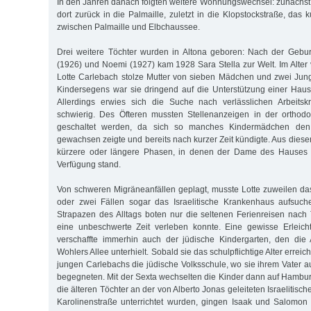
In den Jahren danach folgten weitere Wohnungswechsel: zunächst 
dort zurück in die Palmaille, zuletzt in die Klopstockstraße, das
zwischen Palmaille und Elbchaussee.
Drei weitere Töchter wurden in Altona geboren: Nach der Gebur
(1926) und Noemi (1927) kam 1928 Sara Stella zur Welt. Im Alter
Lotte Carlebach stolze Mutter von sieben Mädchen und zwei Jun
Kindersegens war sie dringend auf die Unterstützung einer Haus
Allerdings erwies sich die Suche nach verlässlichen Arbeits
schwierig. Des Öfteren mussten Stellenanzeigen in der orthod
geschaltet werden, da sich so manches Kindermädchen den 
gewachsen zeigte und bereits nach kurzer Zeit kündigte. Aus dies
kürzere oder längere Phasen, in denen der Dame des Hauses g
Verfügung stand.
Von schweren Migräneanfällen geplagt, musste Lotte zuweilen das
oder zwei Fällen sogar das Israelitische Krankenhaus aufsuc
Strapazen des Alltags boten nur die seltenen Ferienreisen nac
eine unbeschwerte Zeit verleben konnte. Eine gewisse Erleich
verschaffte immerhin auch der jüdische Kindergarten, den die 
Wohlers Allee unterhielt. Sobald sie das schulpflichtige Alter erreic
jungen Carlebachs die jüdische Volksschule, wo sie ihrem Vater a
begegneten. Mit der Sexta wechselten die Kinder dann auf Hamb
die älteren Töchter an der von Alberto Jonas geleiteten Israelitisc
Karolinenstraße unterrichtet wurden, gingen Isaak und Salomon 