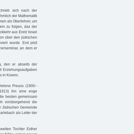
hrieb sich nach der
nehmlich der Mathematik
men als Oberlehrer, um
lem zu folgen, das der
ckkehr aus Eretz Israel
ion über den jüdischen
iert wurde. Erst jetzt
inerseminar, an dem er
g, den er abseits der
mit Erziehungsaufgaben
ms in Kowno.
 Helene Preuss (1900–
–1913) ihn eine enge
 die beiden gemeinsam
ph vorübergehend die
der Jüdischen Gemeinde
arlebach als Leiter der
eiten Tochter Esther