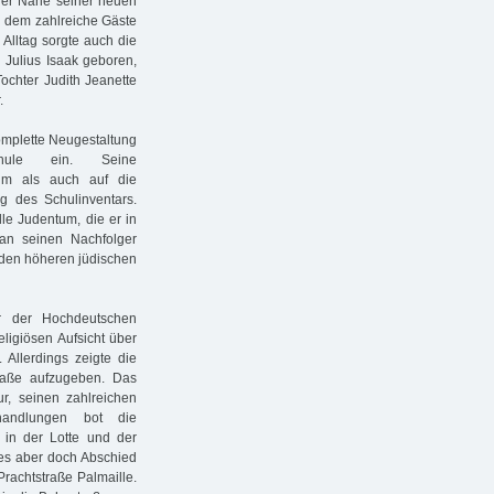
arer Nähe seiner neuen
n dem zahlreiche Gäste
 Alltag sorgte auch die
 Julius Isaak geboren,
ochter Judith Jeanette
.
omplette Neugestaltung
hule ein. Seine
um als auch auf die
g des Schulinventars.
lle Judentum, die er in
 an seinen Nachfolger
nden höheren jüdischen
r der Hochdeutschen
eligiösen Aufsicht über
Allerdings zeigte die
traße aufzugeben. Das
ktur, seinen zahlreichen
handlungen bot die
 in der Lotte und der
s aber doch Abschied
rachtstraße Palmaille.