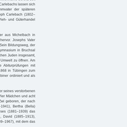
Carlebachs lassen sich
mmvater der späteren
eph Carlebach (1802–
Vieh- und Güterhandel
er aus Michelbach in
hervor. Josephs Vater
 Sein Bildungsweg, der
Gymnasium in Bruchsal
schen Juden insgesamt,
 Umwelt zu öffnen. Am
 Abiturprüfungen mit
1868 in Tübingen zum
iner ordiniert und als
ter seines verstorbenen
Vier Mädchen und acht
wi geboren, der nach
941), Bertha (Bella)
oses (1881–1939) das
), David (1885–1913),
89–1967), mit dem das