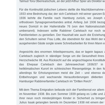
Talmud Tora Oberrealschule, an der jetzt Arthur Spier als Direktor wa
Für die Kontinuität jüdischen Lebens stellte die Machtübernahme 
1933 eine Bedrohung dar, der sich Carlebach mit seiner ganzen E
1936 kehrte die Familie nach Hamburg zurück, wo Joseph d
orthodoxen Synagogenverbandes antrat. Anfang Juli 1936 bezog
neues Domizil in der Hallerstraße 76 (von den Nationalsoziali
umbenannt). Indessen sollte Rabbiner Carlebach nur noch sel
Familienleben zu genießen. Der Haushalt wie auch die Erziehung 
den Schultern seiner Frau Lotte, die obendrein für das Wohl der 
ausgehenden Gäste sorgte sowie Schreibarbeiten für ihren Mann er
Angesichts des enormen Arbeitspensums, das er tagein tagaus ab
Carlebach zugleich in ständiger Sorge um die Gesundheit ihres
Herzschwäche litt. Aus Rücksicht auf die angeschlagene Konstitut
das Ehepaar Carlebach den Jahreswechsel 1936/37 in
heilklimatischen Kurort im schlesischen Riesengebirge. In den f
allerdings für Erholungsreisen meist die Zeit – und ebenso 
Entbehrungen und wachsende Herausforderungen diktierten 
Hamburger Rabbinerfamilie Carlebach im "Dritten Reich".
Mit dem Thema Emigration befasste sich der Familienrat vor alle
im November 1938. Bis zum Sommer 1939 gelang es Lotte und J
ihrer neun noch minderjährigen Kinder in Sicherheit zu bringe
Julius Isaak gelangten bereits im Dezember 1938 mit einem de