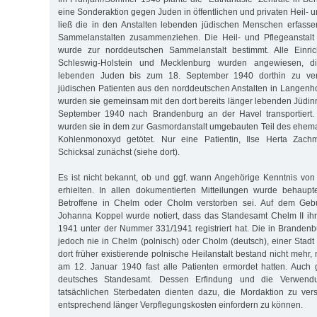
eine Sonderaktion gegen Juden in öffentlichen und privaten Heil- u
ließ die in den Anstalten lebenden jüdischen Menschen erfass
Sammelanstalten zusammenziehen. Die Heil- und Pflegeanstal
wurde zur norddeutschen Sammelanstalt bestimmt. Alle Einri
Schleswig-Holstein und Mecklenburg wurden angewiesen, di
lebenden Juden bis zum 18. September 1940 dorthin zu ver
jüdischen Patienten aus den norddeutschen Anstalten in Langenho
wurden sie gemeinsam mit den dort bereits länger lebenden Jüdi
September 1940 nach Brandenburg an der Havel transportiert
wurden sie in dem zur Gasmordanstalt umgebauten Teil des ehem
Kohlenmonoxyd getötet. Nur eine Patientin, Ilse Herta Zac
Schicksal zunächst (siehe dort).
Es ist nicht bekannt, ob und ggf. wann Angehörige Kenntnis vo
erhielten. In allen dokumentierten Mitteilungen wurde behaupt
Betroffene in Chelm oder Cholm verstorben sei. Auf dem Gebur
Johanna Koppel wurde notiert, dass das Standesamt Chelm II ih
1941 unter der Nummer 331/1941 registriert hat. Die in Brande
jedoch nie in Chelm (polnisch) oder Cholm (deutsch), einer Stadt 
dort früher existierende polnische Heilanstalt bestand nicht meh
am 12. Januar 1940 fast alle Patienten ermordet hatten. Auch
deutsches Standesamt. Dessen Erfindung und die Verwendu
tatsächlichen Sterbedaten dienten dazu, die Mordaktion zu ver
entsprechend länger Verpflegungskosten einfordern zu können.