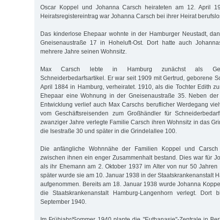
Oscar Koppel und Johanna Carsch heirateten am 12. April 1
Heiratsregistereintrag war Johanna Carsch bei ihrer Heirat berufslo
Das kinderlose Ehepaar wohnte in der Hamburger Neustadt, dana
Gneisenaustraße 17 in Hoheluft-Ost. Dort hatte auch Johann
mehrere Jahre seinen Wohnsitz.
Max Carsch lebte in Hamburg zunächst als Geschä
Schneiderbedarfsartikel. Er war seit 1909 mit Gertrud, geborene 
April 1884 in Hamburg, verheiratet. 1910, als die Tochter Edith 
Ehepaar eine Wohnung in der Gneisenaustraße 35. Neben der g
Entwicklung verlief auch Max Carschs beruflicher Werdegang viel
vom Geschäftsreisenden zum Großhändler für Schneiderbedarfsa
zwanziger Jahre verlegte Familie Carsch ihren Wohnsitz in das Grin
die Isestraße 30 und später in die Grindelallee 100.
Die anfängliche Wohnnähe der Familien Koppel und Carsch 
zwischen ihnen ein enger Zusammenhalt bestand. Dies war für J
als ihr Ehemann am 2. Oktober 1937 im Alter von nur 50 Jahren 
später wurde sie am 10. Januar 1938 in der Staatskrankenanstalt 
aufgenommen. Bereits am 18. Januar 1938 wurde Johanna Koppel 
die Staatskrankenanstalt Hamburg-Langenhorn verlegt. Dort b
September 1940.
Im Frühjahr/Sommer 1940 plante die "Euthanasie"-Zentrale in Berl