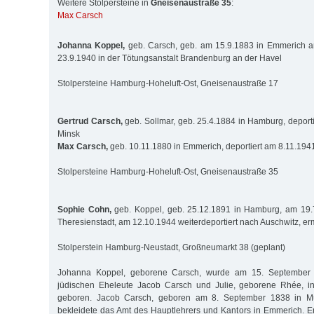
Weitere Stolpersteine in
Gneisenaustraße 35
:
Max Carsch
Johanna Koppel,
geb. Carsch, geb. am 15.9.1883 in Emmerich 
23.9.1940 in der Tötungsanstalt Brandenburg an der Havel
Stolpersteine Hamburg-Hoheluft-Ost, Gneisenaustraße 17
Gertrud Carsch,
geb. Sollmar, geb. 25.4.1884 in Hamburg, deport
Minsk
Max Carsch,
geb. 10.11.1880 in Emmerich, deportiert am 8.11.194
Stolpersteine Hamburg-Hoheluft-Ost, Gneisenaustraße 35
Sophie Cohn,
geb. Koppel, geb. 25.12.1891 in Hamburg, am 19.7
Theresienstadt, am 12.10.1944 weiterdeportiert nach Auschwitz, er
Stolperstein Hamburg-Neustadt, Großneumarkt 38 (geplant)
Johanna Koppel, geborene Carsch, wurde am 15. September 
jüdischen Eheleute Jacob Carsch und Julie, geborene Rhée, 
geboren. Jacob Carsch, geboren am 8. September 1838 in M
bekleidete das Amt des Hauptlehrers und Kantors in Emmerich. 