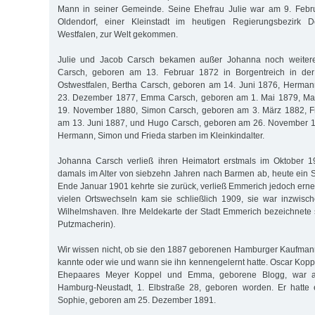
Mann in seiner Gemeinde. Seine Ehefrau Julie war am 9. Febr
Oldendorf, einer Kleinstadt im heutigen Regierungsbezirk D
Westfalen, zur Welt gekommen.
Julie und Jacob Carsch bekamen außer Johanna noch weitere
Carsch, geboren am 13. Februar 1872 in Borgentreich in de
Ostwestfalen, Bertha Carsch, geboren am 14. Juni 1876, Herma
23. Dezember 1877, Emma Carsch, geboren am 1. Mai 1879, Ma
19. November 1880, Simon Carsch, geboren am 3. März 1882, F
am 13. Juni 1887, und Hugo Carsch, geboren am 26. November 18
Hermann, Simon und Frieda starben im Kleinkindalter.
Johanna Carsch verließ ihren Heimatort erstmals im Oktober 1
damals im Alter von siebzehn Jahren nach Barmen ab, heute ein St
Ende Januar 1901 kehrte sie zurück, verließ Emmerich jedoch erne
vielen Ortswechseln kam sie schließlich 1909, sie war inzwisc
Wilhelmshaven. Ihre Meldekarte der Stadt Emmerich bezeichnete si
Putzmacherin).
Wir wissen nicht, ob sie den 1887 geborenen Hamburger Kaufman
kannte oder wie und wann sie ihn kennengelernt hatte. Oscar Kopp
Ehepaares Meyer Koppel und Emma, geborene Blogg, war 
Hamburg-Neustadt, 1. Elbstraße 28, geboren worden. Er hatte e
Sophie, geboren am 25. Dezember 1891.