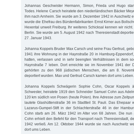
Johannas Geschwister Hermann, Simon, Frieda und Hugo starb
Todes. Helene Carsch heiratete den niederländischen Bäcker Mey
ihm nach Arnheim. Sie wurde am 3. Dezember 1942 in Auschwitz 
wurde die Ehefrau des Bürstenfabrikanten Ernst Kirner aus Bollsc
Hexental unweit Freiburg. Ihr weiteres Schicksal kennen wir nicht.
Berlin. Sie wurde am 5. August 1942 nach Theresienstadt deportier
27. Januar 1943.
Johanna Koppels Bruder Max Carsch und seine Frau Gertrud, geb
1941 ihre Wohnung in der Haynstraße 20 in Hamburg-Eppendorf,
hatten, verlassen und in sehr beengten Verhältnissen in dem 
Haynstraße 7 leben. Dort erreichte sie im November 1941 der D
gehörten zu den 968 jüdischen Menschen, die am 8. Novem
deportiert wurden. Max und Gertrud Carsch kamen dort ums Leben.
Johanna Koppels Schwägerin Sophie Cohn, Oscar Koppels äl
Schwester, heiratete 1919 den Schneider Samuel Cohn aus Adeln
120 km südlich von Posen (heute Polen). Ihre Adresse zum Zeitpun
lautete Glashüttenstraße 36 im Stadtteil St. Pauli. Das Ehepaar
Lazarus-Gumpel-Stift in der Schlachterstraße 46 in der Hambu
Cohn starb am 26. März 1942 im Alter von 68 Jahren. Die nun 
Cohn erhielt den Befehl für den Transport nach Theresienstadt, d
1942 verließ. Am 12. Oktober 1944 wurde sie nach Auschwitz we
dort ums Leben.