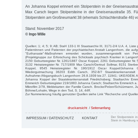
An Johanna Koppel erinnert ein Stolperstein in der Gneisenaustra
Max Carsch liegen Stolpersteine in der Gneisenaustraße 35. Fü
Stolperstein am Großneumarkt 38 (ehemals Schlachterstraße 46) v
Stand: November 2017
© Ingo Wille
Quellen: 1; 4; 5; 9; AB; StaH 133-1 III Staatsarchiv III, 3171-2/4 U.A. 4, Liste
Patientinnen und Patienten der psychiatrischen Anstalt Langenhorn, die aufgr
"Euthanasie"-Maßnahmen ermordet wurden, zusammengestellt von P
(Projektgruppe zur Erforschung des Schicksals psychisch Kranker in Langen
2150 Geburtsregister Nr. 1261/1887 Oscar Koppel, 2261 Geburtsregister Nr.
3132 Heiratsregister Nr. 717/1909 Max Carsch/Gertrud Sollmar, 8151 Sterbe
Koppel, 9545 Heiratsregister Nr. 190/1912 Oscar Koppel/Johanna 
Wiedergutmachung 36203 Edith Carsch, 352-8/7 Staatskrankenanstalt
Aufnahme-/Abgangsbuch Langenhorn 26.8.1939 bis 27. 11941; UKE/IGEM, Arch
Johanna Koppel der Staatskrankenanstalt Friedrichsberg; Stadtarchiv Em
Emmerich Geburtsregister 219/1883 Johanna Carsch; Stadtarchiv Emmerich a.
Mikrofilm 2/78, Meldekarten der Familie Carsch. Brocke/Pelzer/Schüürmann, J
Böhme/Lohalm, Wege in den Tod, S. 14, 44ff.
Zur Nummerierung häufig genutzter Quellen siehe Link "Recherche und Quelle
druckansicht
/
Seitenanfang
Der Stolperstein i
IMPRESSUM / DATENSCHUTZ
KONTAKT
Stein in Hamburg v