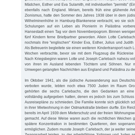
Mädchen, Esther und Eva Sulamith, mit individuellen "permits" (
ebenfalls nach England. Miriam, bereits früh eine glühende An
Zionismus, hatte den Sommer des Jahres 1938 über in dem jüd
Wilhelminenhöhe in Hamburg-Blankenese verbracht, wo sie sich i
Schulungen auf ein Leben als Pionierin in Palästina vorberei
Hansestadt einen Tag vor dem Novemberpogrom. Binnen weniger
fünf Kindern ferne Briefpartner geworden. Allein Lotte Carleba
nochmals ihre "englischen" Kinder Eva, Esther, Julius und Judith
Als Betreuerin begleitete sie einen weiteren Kindertransport nach
Wochen verbrachte, bevor sie mit dem Flugzeug die Rückreise
Nach Kriegsbeginn waren Lotte und Joseph Carlebach nahezu vol
von ihren im Ausland lebenden Töchtern und Söhnen. Nur n
Umwegen gelangten Nachrichten aus England und Palästina zu den
Im Oktober 1941, als die jüdische Auswanderung aus Deutschl
verboten wurde, lebten noch etwa 7500 Juden im Raum Gro
gehörten die sechs Carlebachs, die den Gedanken an eine 
vollständig aufgegeben hatten, denen es jedoch bis zum Schluss 
Ausreisepläne zu schmieden. Die Familie konnte sich glücklich sc
in ihrer Mietwohnung in der Ostmarkstraße bleiben durfte. Ein Rei
bereits im April 1939 dem Mieterschutz und der freien Wohnungsw
gemacht. Auf diese Weise waren auch die rechtlichen Weichen g
spätere Konzentration in bestimmten Quartieren, den sogenan
ermöglichen. Zudem musste Joseph Carlebach, der ja weiter seine
Zwangsarbeit leisten, zu der arbeitsfähige Jüdinnen und Juden 