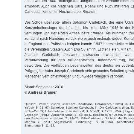
allem wurden 1800 Häftlinge aus Jungfernhof im Verlaufe eines ei
ermordet. Auch die Mädchen Sara, Noemi und Ruth mit ihren El
Carlebach kamen im Hochwald bei Riga um.
Die Schoa überlebte allein Salomon Carlebach, der eine Odys
Konzentrationslager durchmachte, bis er im März 1945 in der
verhungert von der Roten Armee befreit wurde. Als nunmehr Zwa
zunächst nach Hamburg zurück, wo er auch erstmals wieder Konta
in England und Palästina knüpfen konnte. 1947 übersiedelte er üb
die Vereinigten Staaten. Auch Eva Sulamith, Esther Helen, Miriam, 
Jeanette Carlebach, allesamt inzwischen erwachsen, wa
Verantwortung für den millionenfachen Judenmord trug, in
geworden. Die vielfältigen Lebenswelten des deutschen Judentu
Prägung ihr Vater Joseph Carlebach sein gesamtes Schaffen gewid
Menschen vernichtet worden und unwiederbringlich verloren.
Stand: September 2016
© Andreas Brämer
Quellen: Brämer, Joseph Carlebach; Kaufmann, Historisches Umfeld, in: Lis
Ya’adir, S. 61–67; Schreiber, Salomon Carlebach, in: Die Carlebachs (hrsg. E
S. 16–27, 79; Gillis-Carlebach, Jedes Kind, S. 55–63, S. 173ff.; Walk (Hrsg.), 
Carlebach (Hrsg.), Jüdischer Alltag, S. 42; dies., Readiness for Death, in: die
den Erniedrigten aufrichtet, S. 24–26; Gillis-Carlebach, "Licht in der Finstern
Menora, S. 551f.; Angrick/Klein, "Endlösung", S. 342–344; Scheffler/Sc
Erinnerung, S. 11, 13.