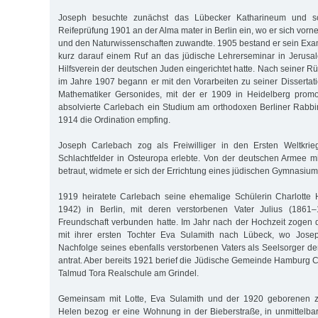
Joseph besuchte zunächst das Lübecker Katharineum und sc
Reifeprüfung 1901 an der Alma mater in Berlin ein, wo er sich vor
und den Naturwissenschaften zuwandte. 1905 bestand er sein Exa
kurz darauf einem Ruf an das jüdische Lehrerseminar in Jerusa
Hilfsverein der deutschen Juden eingerichtet hatte. Nach seiner Rü
im Jahre 1907 begann er mit den Vorarbeiten zu seiner Dissertat
Mathematiker Gersonides, mit der er 1909 in Heidelberg promov
absolvierte Carlebach ein Studium am orthodoxen Berliner Rabb
1914 die Ordination empfing.
Joseph Carlebach zog als Freiwilliger in den Ersten Weltkrie
Schlachtfelder in Osteuropa erlebte. Von der deutschen Armee 
betraut, widmete er sich der Errichtung eines jüdischen Gymnasiu
1919 heiratete Carlebach seine ehemalige Schülerin Charlotte
1942) in Berlin, mit deren verstorbenen Vater Julius (1861
Freundschaft verbunden hatte. Im Jahr nach der Hochzeit zogen
mit ihrer ersten Tochter Eva Sulamith nach Lübeck, wo Jose
Nachfolge seines ebenfalls verstorbenen Vaters als Seelsorger 
antrat. Aber bereits 1921 berief die Jüdische Gemeinde Hamburg C
Talmud Tora Realschule am Grindel.
Gemeinsam mit Lotte, Eva Sulamith und der 1920 geborenen zw
Helen bezog er eine Wohnung in der Bieberstraße, in unmittelb