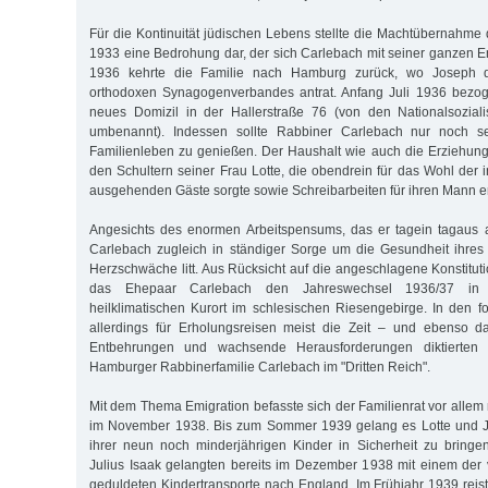
Für die Kontinuität jüdischen Lebens stellte die Machtübernahme 
1933 eine Bedrohung dar, der sich Carlebach mit seiner ganzen E
1936 kehrte die Familie nach Hamburg zurück, wo Joseph d
orthodoxen Synagogenverbandes antrat. Anfang Juli 1936 bezog
neues Domizil in der Hallerstraße 76 (von den Nationalsoziali
umbenannt). Indessen sollte Rabbiner Carlebach nur noch sel
Familienleben zu genießen. Der Haushalt wie auch die Erziehung 
den Schultern seiner Frau Lotte, die obendrein für das Wohl der 
ausgehenden Gäste sorgte sowie Schreibarbeiten für ihren Mann er
Angesichts des enormen Arbeitspensums, das er tagein tagaus ab
Carlebach zugleich in ständiger Sorge um die Gesundheit ihres
Herzschwäche litt. Aus Rücksicht auf die angeschlagene Konstitut
das Ehepaar Carlebach den Jahreswechsel 1936/37 in
heilklimatischen Kurort im schlesischen Riesengebirge. In den f
allerdings für Erholungsreisen meist die Zeit – und ebenso 
Entbehrungen und wachsende Herausforderungen diktierten 
Hamburger Rabbinerfamilie Carlebach im "Dritten Reich".
Mit dem Thema Emigration befasste sich der Familienrat vor alle
im November 1938. Bis zum Sommer 1939 gelang es Lotte und J
ihrer neun noch minderjährigen Kinder in Sicherheit zu bringe
Julius Isaak gelangten bereits im Dezember 1938 mit einem de
geduldeten Kindertransporte nach England. Im Frühjahr 1939 reist