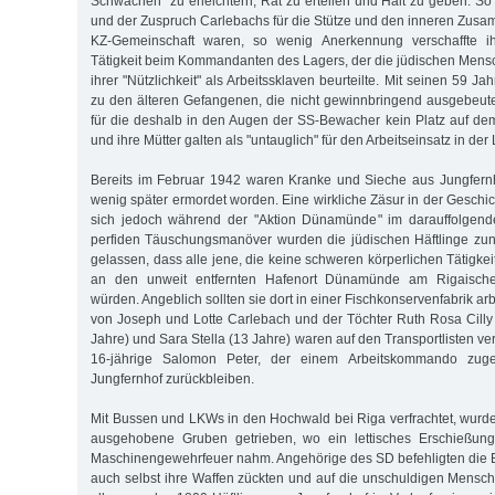
Schwachen" zu erleichtern, Rat zu erteilen und Halt zu geben. So
und der Zuspruch Carlebachs für die Stütze und den inneren Zusa
KZ-Gemeinschaft waren, so wenig Anerkennung verschaffte i
Tätigkeit beim Kommandanten des Lagers, der die jüdischen Men
ihrer "Nützlichkeit" als Arbeitssklaven beurteilte. Mit seinen 59 J
zu den älteren Gefangenen, die nicht gewinnbringend ausgebeut
für die deshalb in den Augen der SS-Bewacher kein Platz auf de
und ihre Mütter galten als "untauglich" für den Arbeitseinsatz in der
Bereits im Februar 1942 waren Kranke und Sieche aus Jungfernh
wenig später ermordet worden. Eine wirkliche Zäsur in der Geschi
sich jedoch während der "Aktion Dünamünde" im darauffolgend
perfiden Täuschungsmanöver wurden die jüdischen Häftlinge zu
gelassen, dass alle jene, die keine schweren körperlichen Tätigkei
an den unweit entfernten Hafenort Dünamünde am Rigaische
würden. Angeblich sollten sie dort in einer Fischkonservenfabrik a
von Joseph und Lotte Carlebach und der Töchter Ruth Rosa Cilly
Jahre) und Sara Stella (13 Jahre) waren auf den Transportlisten ver
16-jährige Salomon Peter, der einem Arbeitskommando zugete
Jungfernhof zurückbleiben.
Mit Bussen und LKWs in den Hochwald bei Riga verfrachtet, wurd
ausgehobene Gruben getrieben, wo ein lettisches Erschießun
Maschinengewehrfeuer nahm. Angehörige des SD befehligten die Bl
auch selbst ihre Waffen zückten und auf die unschuldigen Mensche