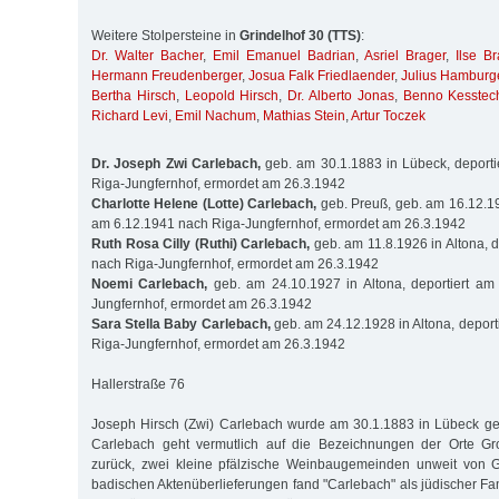
Weitere Stolpersteine in
Grindelhof 30 (TTS)
:
Dr. Walter Bacher
,
Emil Emanuel Badrian
,
Asriel Brager
,
Ilse Br
Hermann Freudenberger
,
Josua Falk Friedlaender
,
Julius Hamburg
Bertha Hirsch
,
Leopold Hirsch
,
Dr. Alberto Jonas
,
Benno Kesstec
Richard Levi
,
Emil Nachum
,
Mathias Stein
,
Artur Toczek
Dr. Joseph Zwi Carlebach,
geb. am 30.1.1883 in Lübeck, deporti
Riga-Jungfernhof, ermordet am 26.3.1942
Charlotte Helene (Lotte) Carlebach,
geb. Preuß, geb. am 16.12.190
am 6.12.1941 nach Riga-Jungfernhof, ermordet am 26.3.1942
Ruth Rosa Cilly (Ruthi) Carlebach,
geb. am 11.8.1926 in Altona, d
nach Riga-Jungfernhof, ermordet am 26.3.1942
Noemi Carlebach,
geb. am 24.10.1927 in Altona, deportiert am
Jungfernhof, ermordet am 26.3.1942
Sara Stella Baby Carlebach,
geb. am 24.12.1928 in Altona, deport
Riga-Jungfernhof, ermordet am 26.3.1942
Hallerstraße 76
Joseph Hirsch (Zwi) Carlebach wurde am 30.1.1883 in Lübeck 
Carlebach geht vermutlich auf die Bezeichnungen der Orte Gr
zurück, zwei kleine pfälzische Weinbaugemeinden unweit von Gr
badischen Aktenüberlieferungen fand "Carlebach" als jüdischer Fa