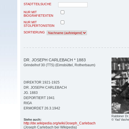
STADTTEILSUCHE
NUR MIT
BIOGRAFIETEXTEN
NUR MIT
STOLPERTONSTEIN
SORTIERUNG
DR. JOSEPH CARLEBACH * 1883
Grindelhof 30 (TTS) (Eimsbüttel, Rotherbaum)
DIREKTOR 1921-1925
DR. JOSEPH CARLEBACH
JG. 1883
DEPORTIERT 1941
RIGA
ERMORDET 26.3.1942
Rabbiner Dr
© Yad Vashe
Siehe auch:
http:/
/
de.wikipedia.org/
wiki/
Joseph_Carlebach
(Joseph Carlebach bei Wikipedia)