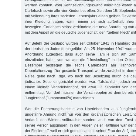
werden konnten. Vom Kennzeichnungszwang allerdings waren a
Carlebach sowie alle vier Kinder betroffen: Seit dem 19. Septem
mit Vollendung ihres sechsten Lebensjahrs einen gelben Davidster
ihrer Kleidung tragen, wann immer sie sich außerhalb ihre
bewegten. Carlebach selbst verkündete die neue Anordnung von 
mit dem Appell an die deutsche Judenschaft, den "gelben Fleck" mit 
Auf Befehl der Gestapo wurden seit Oktober 1941 in Hamburg di
der deutschen Juden durchgeführt. Am 25. November 1941 wurde
Anordnung zugestellt, dass auch seine Familie sich am Sa
einzufinden habe, von wo aus die "Umsiedlung" in den Osten e
Dezember bestiegen die sechs Carlebachs am Hannove
Deportationszug. Der gesamte Transport wurde zunächst in dem 
Reise gehe nach Riga, wo nach der Besetzung durch die de
jüdisches Getto eingerichtet worden war. Tatsächlich jedoch en
einem kleinen Verladebahnhof, der etwa 12 Kilometer von der 
entfernt lag. Von dort mussten die Verschleppten zu dem bereits ü
Jungfernhof (Jumpravmuiža) marschieren.
Wer die Erinnerungsberichte von Überlebenden aus Jungfernho
ungefähre Ahnung nicht nur von den organisatorischen Leistun
Verlaufe des Winters vollbrachte, sondern auch von dem Trost 
seiner Person ausgingen. In den Augen vieler Häftlinge war der G
der Finsternis", weil er sich gemeinsam mit seiner Frau der Aufgab