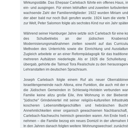
Wirkungsstätte. Das Ehepaar Carlebach führte ein offenes Haus, i
ein- und ausgingen. Für einen lebhaften und zuweilen turbulenten
wachsende Zahl der Familienmitglieder: 1922 wurden Miriam und
der aber bald nur noch Buli gerufen wurde. 1924 kam die vierte T
zur Welt, Peter Salomon folgte als sechstes Kind nur ein Jahr später
Während seiner Hamburger Jahre setzte sich Carlebach für eine k
des Schulbetriebs an der jüdischen Knabensc
Modernisierungsmaßnahmen zielten sowohl auf das Curricul
Methoden des Unterrichts sowie die Einrichtung und Ausstattun
Zugleich arbeitete er an einer Reformpädagogik für das traditione
mehreren Aufsätzen niederlegte. Als er 1926 die Schulleitung
übergab, gehörte die Talmud Tora Realschule zu den herausrage
Lehranstalten im deutschen Sprachraum.
Joseph Carlebach folgte einem Ruf als neuer Oberrabbine
Israelitengemeinde nach Altona, eine Funktion, die auch mit der r
die Jüdischen Gemeinden in Schleswig-Holstein verbunden war. 
Familie keine allzu große Eile, ihre Wohnung in der Biebers
"jüdische" Grindelviertel mit seiner religiös-kulturellen Infrastru
koscheren Lebensmittelgeschäften und hebräischen Buch
Annehmlichkeiten einer organisch gewachsenen Nachbarschaft,
Carlebach-Nachwuchs heimisch geworden waren. Am Ende hieß e
nehmen – die Familie bezog ein neues Domizil in der ufernahen P
In den Jahren danach folgten weitere Wohnungswechsel: zunächst 