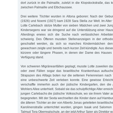
dort zurück in die Palmaille, zuletzt in die Klopstockstraße, das
zwischen Palmaille und Elbchaussee.
Drei weitere Töchter wurden in Altona geboren: Nach der Gebur
(1926) und Noemi (1927) kam 1928 Sara Stella zur Welt. Im Alter
Lotte Carlebach stolze Mutter von sieben Mädchen und zwei Jun
Kindersegens war sie dringend auf die Unterstützung einer Haus
Allerdings erwies sich die Suche nach verlässlichen Arbeits
schwierig. Des Öfteren mussten Stellenanzeigen in der orthod
geschaltet werden, da sich so manches Kindermädchen den 
gewachsen zeigte und bereits nach kurzer Zeit kündigte. Aus dies
kürzere oder längere Phasen, in denen der Dame des Hauses g
Verfügung stand.
Von schweren Migräneanfällen geplagt, musste Lotte zuweilen das
oder zwei Fällen sogar das Israelitische Krankenhaus aufsuc
Strapazen des Alltags boten nur die seltenen Ferienreisen nac
eine unbeschwerte Zeit verleben konnte. Eine gewisse Erleich
verschaffte immerhin auch der jüdische Kindergarten, den die 
Wohlers Allee unterhielt. Sobald sie das schulpflichtige Alter erreic
jungen Carlebachs die jüdische Volksschule, wo sie ihrem Vater a
begegneten. Mit der Sexta wechselten die Kinder dann auf Hamb
die älteren Töchter an der von Alberto Jonas geleiteten Israelitisc
Karolinenstraße unterrichtet wurden, gingen Isaak und Salomon 
Talmud Tora Oberrealschule, an der jetzt Arthur Spier als Direktor wa