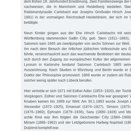
dem frühen 18. Jahrhundert Erwähnung. Zwei Familienzweige der 
nachweisen, die in Mannheim und Heidelberg siedelten. Sta
Rabbinerdynastie Carlebach war Josephs Großvater Hirsch Jos
1881) in der vormaligen Reichsstadt Heidelsheim, der sich im 
betätigte.
Neun Kinder gingen aus der Ehe Hirsch Carlebachs mit sein
Württemberg stammenden Gattin Cilly, geb. Stern (1811–1883), 
Salomon kam 1845 als zweitjüngster von sechs Söhnen zur Welt.
ihn nach dem Besuch der örtlichen jüdischen Volksschule ans 
führte, veranschaulicht auch das wachsende Bestreben der deut
sich durch den Zugang zur europäischen Kultur der allgemeinen
Lyceum in Karlsruhe bestand Salomon Carlebach 1865 seine
Auszeichnung. Nach Studien in Würzburg und Berlin wurde er 
Doktor der Philosophie promoviert. 1869 wurde er zudem als Rabb
solcher wenig später nach Lübeck berufen.
Hier verlobte er sich 1871 mit Esther Adler (1853–1920), der Toch
Vorgängers. Esther und Salomon Carlebachs Ehe war gesegnet: 
Knaben kamen bis 1889 zur Welt. Am 30.1.1883 wurde Joseph Z
Alexander (1872–1925), Emanuel (1874–1927), Simson (1875–1
(1876–1960), Ephraim (1879–1936), Sara (1880–1928) und M
achte Kind war. Ihm folgten die Geschwister Cilly (1884–1968
Miriam (1888–1962) und der Letztgeborene Hartwig Naphtali (18
Dutzend komplett war.