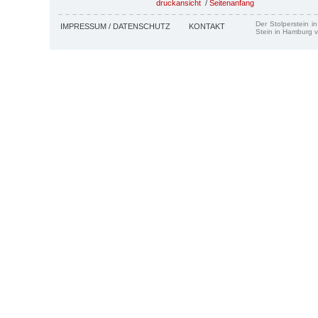
druckansicht
/
Seitenanfang
Der Stolperstein i
IMPRESSUM / DATENSCHUTZ
KONTAKT
Stein in Hamburg v