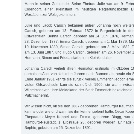
Mann in seiner Gemeinde. Seine Ehefrau Julie war am 9. Febr
Oldendorf, einer Kleinstadt im heutigen Regierungsbezirk D
Westfalen, zur Welt gekommen.
Julie und Jacob Carsch bekamen außer Johanna noch weitere
Carsch, geboren am 13. Februar 1872 in Borgentreich in de
Ostwestfalen, Bertha Carsch, geboren am 14. Juni 1876, Herma
23. Dezember 1877, Emma Carsch, geboren am 1. Mai 1879, Ma
19. November 1880, Simon Carsch, geboren am 3. März 1882, F
am 13. Juni 1887, und Hugo Carsch, geboren am 26. November 18
Hermann, Simon und Frieda starben im Kleinkindalter.
Johanna Carsch verließ ihren Heimatort erstmals im Oktober 1
damals im Alter von siebzehn Jahren nach Barmen ab, heute ein St
Ende Januar 1901 kehrte sie zurück, verließ Emmerich jedoch erne
vielen Ortswechseln kam sie schließlich 1909, sie war inzwisc
Wilhelmshaven. Ihre Meldekarte der Stadt Emmerich bezeichnete si
Putzmacherin).
Wir wissen nicht, ob sie den 1887 geborenen Hamburger Kaufman
kannte oder wie und wann sie ihn kennengelernt hatte. Oscar Kopp
Ehepaares Meyer Koppel und Emma, geborene Blogg, war 
Hamburg-Neustadt, 1. Elbstraße 28, geboren worden. Er hatte e
Sophie, geboren am 25. Dezember 1891.