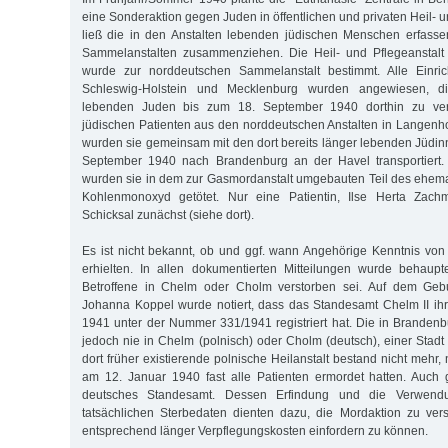
eine Sonderaktion gegen Juden in öffentlichen und privaten Heil- u
ließ die in den Anstalten lebenden jüdischen Menschen erfass
Sammelanstalten zusammenziehen. Die Heil- und Pflegeanstal
wurde zur norddeutschen Sammelanstalt bestimmt. Alle Einri
Schleswig-Holstein und Mecklenburg wurden angewiesen, di
lebenden Juden bis zum 18. September 1940 dorthin zu ver
jüdischen Patienten aus den norddeutschen Anstalten in Langenho
wurden sie gemeinsam mit den dort bereits länger lebenden Jüdi
September 1940 nach Brandenburg an der Havel transportiert
wurden sie in dem zur Gasmordanstalt umgebauten Teil des ehem
Kohlenmonoxyd getötet. Nur eine Patientin, Ilse Herta Zac
Schicksal zunächst (siehe dort).
Es ist nicht bekannt, ob und ggf. wann Angehörige Kenntnis vo
erhielten. In allen dokumentierten Mitteilungen wurde behaupt
Betroffene in Chelm oder Cholm verstorben sei. Auf dem Gebur
Johanna Koppel wurde notiert, dass das Standesamt Chelm II ih
1941 unter der Nummer 331/1941 registriert hat. Die in Brande
jedoch nie in Chelm (polnisch) oder Cholm (deutsch), einer Stadt 
dort früher existierende polnische Heilanstalt bestand nicht meh
am 12. Januar 1940 fast alle Patienten ermordet hatten. Auch
deutsches Standesamt. Dessen Erfindung und die Verwendu
tatsächlichen Sterbedaten dienten dazu, die Mordaktion zu ver
entsprechend länger Verpflegungskosten einfordern zu können.