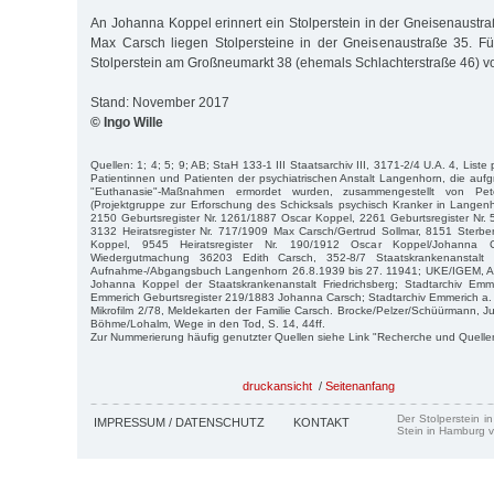
An Johanna Koppel erinnert ein Stolperstein in der Gneisenaustra
Max Carsch liegen Stolpersteine in der Gneisenaustraße 35. Fü
Stolperstein am Großneumarkt 38 (ehemals Schlachterstraße 46) v
Stand: November 2017
© Ingo Wille
Quellen: 1; 4; 5; 9; AB; StaH 133-1 III Staatsarchiv III, 3171-2/4 U.A. 4, Liste
Patientinnen und Patienten der psychiatrischen Anstalt Langenhorn, die aufgr
"Euthanasie"-Maßnahmen ermordet wurden, zusammengestellt von P
(Projektgruppe zur Erforschung des Schicksals psychisch Kranker in Langen
2150 Geburtsregister Nr. 1261/1887 Oscar Koppel, 2261 Geburtsregister Nr.
3132 Heiratsregister Nr. 717/1909 Max Carsch/Gertrud Sollmar, 8151 Sterbe
Koppel, 9545 Heiratsregister Nr. 190/1912 Oscar Koppel/Johanna 
Wiedergutmachung 36203 Edith Carsch, 352-8/7 Staatskrankenanstalt
Aufnahme-/Abgangsbuch Langenhorn 26.8.1939 bis 27. 11941; UKE/IGEM, Arch
Johanna Koppel der Staatskrankenanstalt Friedrichsberg; Stadtarchiv Em
Emmerich Geburtsregister 219/1883 Johanna Carsch; Stadtarchiv Emmerich a.
Mikrofilm 2/78, Meldekarten der Familie Carsch. Brocke/Pelzer/Schüürmann, J
Böhme/Lohalm, Wege in den Tod, S. 14, 44ff.
Zur Nummerierung häufig genutzter Quellen siehe Link "Recherche und Quelle
druckansicht
/
Seitenanfang
Der Stolperstein i
IMPRESSUM / DATENSCHUTZ
KONTAKT
Stein in Hamburg v