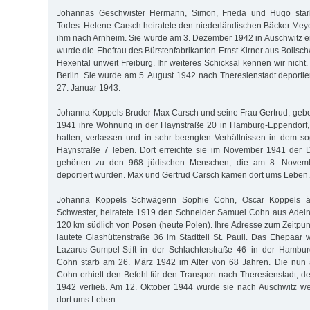
Johannas Geschwister Hermann, Simon, Frieda und Hugo starb
Todes. Helene Carsch heiratete den niederländischen Bäcker Mey
ihm nach Arnheim. Sie wurde am 3. Dezember 1942 in Auschwitz 
wurde die Ehefrau des Bürstenfabrikanten Ernst Kirner aus Bollsc
Hexental unweit Freiburg. Ihr weiteres Schicksal kennen wir nicht.
Berlin. Sie wurde am 5. August 1942 nach Theresienstadt deportier
27. Januar 1943.
Johanna Koppels Bruder Max Carsch und seine Frau Gertrud, geb
1941 ihre Wohnung in der Haynstraße 20 in Hamburg-Eppendorf,
hatten, verlassen und in sehr beengten Verhältnissen in dem 
Haynstraße 7 leben. Dort erreichte sie im November 1941 der D
gehörten zu den 968 jüdischen Menschen, die am 8. Novem
deportiert wurden. Max und Gertrud Carsch kamen dort ums Leben.
Johanna Koppels Schwägerin Sophie Cohn, Oscar Koppels äl
Schwester, heiratete 1919 den Schneider Samuel Cohn aus Adeln
120 km südlich von Posen (heute Polen). Ihre Adresse zum Zeitpun
lautete Glashüttenstraße 36 im Stadtteil St. Pauli. Das Ehepaar
Lazarus-Gumpel-Stift in der Schlachterstraße 46 in der Hambu
Cohn starb am 26. März 1942 im Alter von 68 Jahren. Die nun 
Cohn erhielt den Befehl für den Transport nach Theresienstadt, d
1942 verließ. Am 12. Oktober 1944 wurde sie nach Auschwitz we
dort ums Leben.