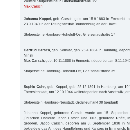
Weitere Stolpersteine in
Gneisenaustraße 35
:
Max Carsch
Johanna Koppel,
geb. Carsch, geb. am 15.9.1883 in Emmerich 
23.9.1940 in der Tötungsanstalt Brandenburg an der Havel
Stolpersteine Hamburg-Hoheluft-Ost, Gneisenaustraße 17
Gertrud Carsch,
geb. Sollmar, geb. 25.4.1884 in Hamburg, deport
Minsk
Max Carsch,
geb. 10.11.1880 in Emmerich, deportiert am 8.11.194
Stolpersteine Hamburg-Hoheluft-Ost, Gneisenaustraße 35
Sophie Cohn,
geb. Koppel, geb. 25.12.1891 in Hamburg, am 19.7
Theresienstadt, am 12.10.1944 weiterdeportiert nach Auschwitz, er
Stolperstein Hamburg-Neustadt, Großneumarkt 38 (geplant)
Johanna Koppel, geborene Carsch, wurde am 15. September 
jüdischen Eheleute Jacob Carsch und Julie, geborene Rhée, 
geboren. Jacob Carsch, geboren am 8. September 1838 in M
bekleidete das Amt des Hauptlehrers und Kantors in Emmerich. 