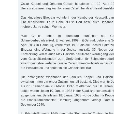
Oscar Koppel und Johanna Carsch heirateten am 12. April 1
Heiratsregistereintrag war Johanna Carsch bei ihrer Heirat berufslo
Das kinderlose Ehepaar wohnte in der Hamburger Neustadt, dana
Gneisenaustraße 17 in Hoheluft-Ost. Dort hatte auch Johann
mehrere Jahre seinen Wohnsitz.
Max Carsch lebte in Hamburg zunächst als Geschä
Schneiderbedarfsartikel. Er war seit 1909 mit Gertrud, geborene 
April 1884 in Hamburg, verheiratet. 1910, als die Tochter Edith 
Ehepaar eine Wohnung in der Gneisenaustraße 35. Neben der g
Entwicklung verlief auch Max Carschs beruflicher Werdegang viel
vom Geschäftsreisenden zum Großhändler für Schneiderbedarfsa
zwanziger Jahre verlegte Familie Carsch ihren Wohnsitz in das Grin
die Isestraße 30 und später in die Grindelallee 100.
Die anfängliche Wohnnähe der Familien Koppel und Carsch 
zwischen ihnen ein enger Zusammenhalt bestand. Dies war für J
als ihr Ehemann am 2. Oktober 1937 im Alter von nur 50 Jahren 
später wurde sie am 10. Januar 1938 in der Staatskrankenanstalt 
aufgenommen. Bereits am 18. Januar 1938 wurde Johanna Koppel 
die Staatskrankenanstalt Hamburg-Langenhorn verlegt. Dort b
September 1940.
Im Frühjahr/Sommer 1940 plante die "Euthanasie"-Zentrale in Berl